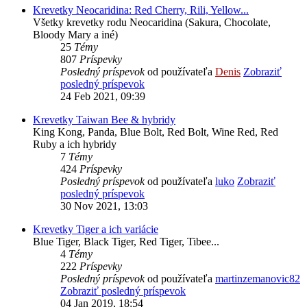
Krevetky Neocaridina: Red Cherry, Rili, Yellow...
Všetky krevetky rodu Neocaridina (Sakura, Chocolate,
Bloody Mary a iné)
25
Témy
807
Príspevky
Posledný príspevok
od používateľa
Denis
Zobraziť
posledný príspevok
24 Feb 2021, 09:39
Krevetky Taiwan Bee & hybridy
King Kong, Panda, Blue Bolt, Red Bolt, Wine Red, Red
Ruby a ich hybridy
7
Témy
424
Príspevky
Posledný príspevok
od používateľa
luko
Zobraziť
posledný príspevok
30 Nov 2021, 13:03
Krevetky Tiger a ich variácie
Blue Tiger, Black Tiger, Red Tiger, Tibee...
4
Témy
222
Príspevky
Posledný príspevok
od používateľa
martinzemanovic82
Zobraziť posledný príspevok
04 Jan 2019, 18:54