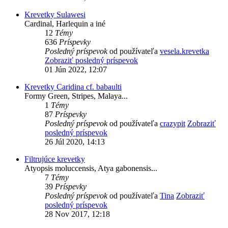
Krevetky Sulawesi
Cardinal, Harlequin a iné
12
Témy
636
Príspevky
Posledný príspevok
od používateľa
vesela.krevetka
Zobraziť posledný príspevok
01 Jún 2022, 12:07
Krevetky Caridina cf. babaulti
Formy Green, Stripes, Malaya...
1
Témy
87
Príspevky
Posledný príspevok
od používateľa
crazypit
Zobraziť
posledný príspevok
26 Júl 2020, 14:13
Filtrujúce krevetky
Atyopsis moluccensis, Atya gabonensis...
7
Témy
39
Príspevky
Posledný príspevok
od používateľa
Tina
Zobraziť
posledný príspevok
28 Nov 2017, 12:18