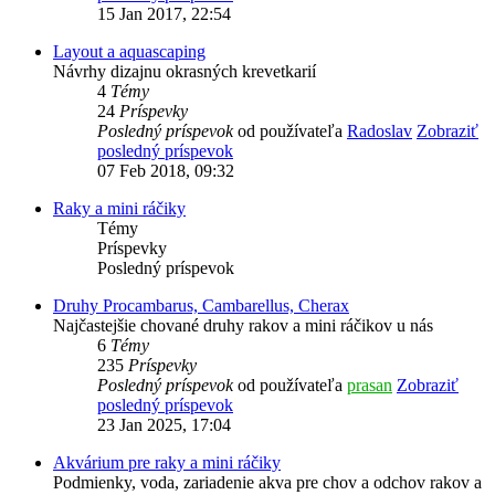
15 Jan 2017, 22:54
Layout a aquascaping
Návrhy dizajnu okrasných krevetkarií
4
Témy
24
Príspevky
Posledný príspevok
od používateľa
Radoslav
Zobraziť
posledný príspevok
07 Feb 2018, 09:32
Raky a mini ráčiky
Témy
Príspevky
Posledný príspevok
Druhy Procambarus, Cambarellus, Cherax
Najčastejšie chované druhy rakov a mini ráčikov u nás
6
Témy
235
Príspevky
Posledný príspevok
od používateľa
prasan
Zobraziť
posledný príspevok
23 Jan 2025, 17:04
Akvárium pre raky a mini ráčiky
Podmienky, voda, zariadenie akva pre chov a odchov rakov a