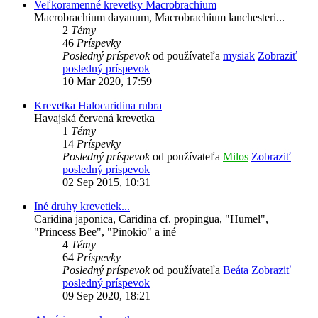
Veľkoramenné krevetky Macrobrachium
Macrobrachium dayanum, Macrobrachium lanchesteri...
2
Témy
46
Príspevky
Posledný príspevok
od používateľa
mysiak
Zobraziť
posledný príspevok
10 Mar 2020, 17:59
Krevetka Halocaridina rubra
Havajská červená krevetka
1
Témy
14
Príspevky
Posledný príspevok
od používateľa
Milos
Zobraziť
posledný príspevok
02 Sep 2015, 10:31
Iné druhy krevetiek...
Caridina japonica, Caridina cf. propingua, "Humel",
"Princess Bee", "Pinokio" a iné
4
Témy
64
Príspevky
Posledný príspevok
od používateľa
Beáta
Zobraziť
posledný príspevok
09 Sep 2020, 18:21