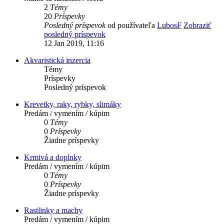
2
Témy
20
Príspevky
Posledný príspevok
od používateľa
LubosF
Zobraziť
posledný príspevok
12 Jan 2019, 11:16
Akvaristická inzercia
Témy
Príspevky
Posledný príspevok
Krevetky, raky, rybky, slimáky
Predám / vymením / kúpim
0
Témy
0
Príspevky
Žiadne príspevky
Krmivá a doplnky
Predám / vymením / kúpim
0
Témy
0
Príspevky
Žiadne príspevky
Rastlinky a machy
Predám / vymením / kúpim