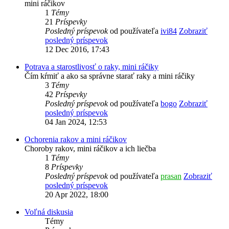
mini ráčikov
1
Témy
21
Príspevky
Posledný príspevok
od používateľa
ivi84
Zobraziť
posledný príspevok
12 Dec 2016, 17:43
Potrava a starostlivosť o raky, mini ráčiky
Čím kŕmiť a ako sa správne starať raky a mini ráčiky
3
Témy
42
Príspevky
Posledný príspevok
od používateľa
bogo
Zobraziť
posledný príspevok
04 Jan 2024, 12:53
Ochorenia rakov a mini ráčikov
Choroby rakov, mini ráčikov a ich liečba
1
Témy
8
Príspevky
Posledný príspevok
od používateľa
prasan
Zobraziť
posledný príspevok
20 Apr 2022, 18:00
Voľná diskusia
Témy