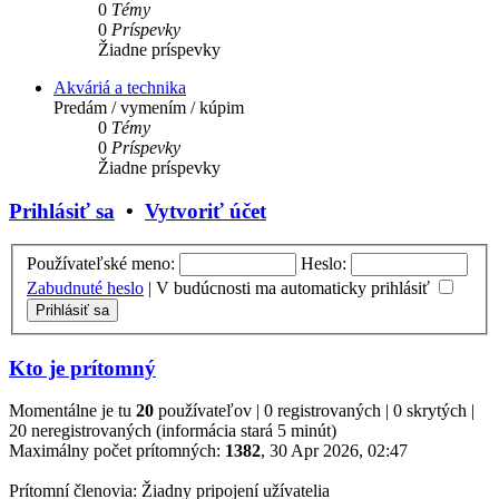
0
Témy
0
Príspevky
Žiadne príspevky
Akváriá a technika
Predám / vymením / kúpim
0
Témy
0
Príspevky
Žiadne príspevky
Prihlásiť sa
•
Vytvoriť účet
Používateľské meno:
Heslo:
Zabudnuté heslo
|
V budúcnosti ma automaticky prihlásiť
Kto je prítomný
Momentálne je tu
20
používateľov | 0 registrovaných | 0 skrytých |
20 neregistrovaných (informácia stará 5 minút)
Maximálny počet prítomných:
1382
, 30 Apr 2026, 02:47
Prítomní členovia: Žiadny pripojení užívatelia