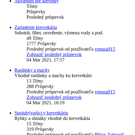
Akvárium pre krevetky
Témy
Príspevky
Posledný príspevok
Zariadenie krevetkária
Substrát, filter, osvetlenie, výmena vody a pod.
49
Témy
1777
Príspevky
Posledný príspevok
od používateľa
venusa915
Zobraziť posledný príspevok
04 Mar 2021, 17:57
Rastlinky a machy
Vhodné rastlinky a machy ku krevetkám
13
Témy
288
Príspevky
Posledný príspevok
od používateľa
venusa915
Zobraziť posledný príspevok
04 Mar 2021, 16:19
Spolubývajúci v krevetkáriu
Rybky a slimáky vhodné do krevetkária
15
Témy
319
Príspevky
Posledný príspevok
od používateľa
Pštros
Zobraziť