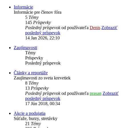
Informácie
Informácie pre členov fóra
5
Témy
145
Príspevky
Posledný príspevok
od používateľa
Denis
Zobraziť
posledný príspevok
14 Jan 2026, 22:10
Zaujímavosti
Témy
Príspevky
Posledný príspevok
Články a reportáže
Zaujímavosti zo sveta krevetiek
8
Témy
13
Príspevky
Posledný príspevok
od používateľa
prasan
Zobraziť
posledný príspevok
17 Jún 2018, 00:34
Akcie a podujatia
Súťaže, burzy, stretávky
21
Témy