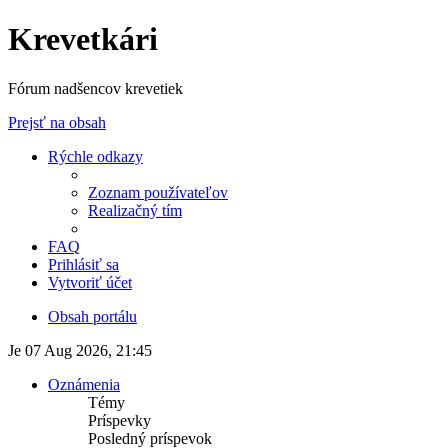
Krevetkári
Fórum nadšencov krevetiek
Prejsť na obsah
Rýchle odkazy
Zoznam používateľov
Realizačný tím
FAQ
Prihlásiť sa
Vytvoriť účet
Obsah portálu
Je 07 Aug 2026, 21:45
Oznámenia
Témy
Príspevky
Posledný príspevok