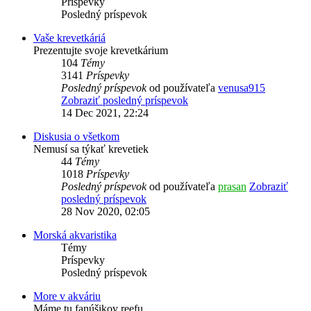
Príspevky
Posledný príspevok
Vaše krevetkáriá
Prezentujte svoje krevetkárium
104
Témy
3141
Príspevky
Posledný príspevok
od používateľa
venusa915
Zobraziť posledný príspevok
14 Dec 2021, 22:24
Diskusia o všetkom
Nemusí sa týkať krevetiek
44
Témy
1018
Príspevky
Posledný príspevok
od používateľa
prasan
Zobraziť
posledný príspevok
28 Nov 2020, 02:05
Morská akvaristika
Témy
Príspevky
Posledný príspevok
More v akváriu
Máme tu fanúšikov reefu