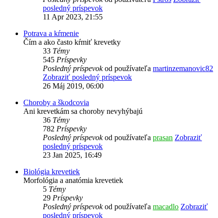
posledný príspevok
11 Apr 2023, 21:55
Potrava a kŕmenie
Čím a ako často kŕmiť krevetky
33
Témy
545
Príspevky
Posledný príspevok
od používateľa
martinzemanovic82
Zobraziť posledný príspevok
26 Máj 2019, 06:00
Choroby a škodcovia
Ani krevetkám sa choroby nevyhýbajú
36
Témy
782
Príspevky
Posledný príspevok
od používateľa
prasan
Zobraziť
posledný príspevok
23 Jan 2025, 16:49
Biológia krevetiek
Morfológia a anatómia krevetiek
5
Témy
29
Príspevky
Posledný príspevok
od používateľa
macadlo
Zobraziť
posledný príspevok