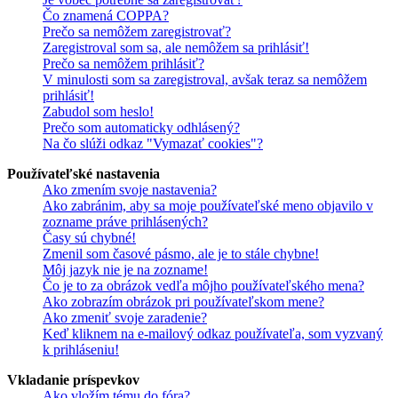
Čo znamená COPPA?
Prečo sa nemôžem zaregistrovať?
Zaregistroval som sa, ale nemôžem sa prihlásiť!
Prečo sa nemôžem prihlásiť?
V minulosti som sa zaregistroval, avšak teraz sa nemôžem
prihlásiť!
Zabudol som heslo!
Prečo som automaticky odhlásený?
Na čo slúži odkaz "Vymazať cookies"?
Používateľské nastavenia
Ako zmením svoje nastavenia?
Ako zabránim, aby sa moje používateľské meno objavilo v
zozname práve prihlásených?
Časy sú chybné!
Zmenil som časové pásmo, ale je to stále chybne!
Môj jazyk nie je na zozname!
Čo je to za obrázok vedľa môjho používateľského mena?
Ako zobrazím obrázok pri používateľskom mene?
Ako zmeniť svoje zaradenie?
Keď kliknem na e-mailový odkaz používateľa, som vyzvaný
k prihláseniu!
Vkladanie príspevkov
Ako vložím tému do fóra?