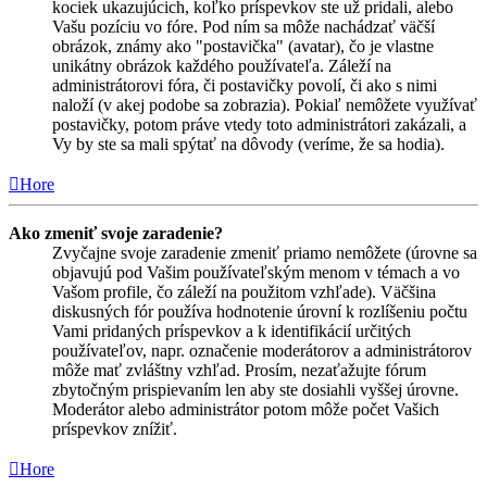
kociek ukazujúcich, koľko príspevkov ste už pridali, alebo
Vašu pozíciu vo fóre. Pod ním sa môže nachádzať väčší
obrázok, známy ako "postavička" (avatar), čo je vlastne
unikátny obrázok každého používateľa. Záleží na
administrátorovi fóra, či postavičky povolí, či ako s nimi
naloží (v akej podobe sa zobrazia). Pokiaľ nemôžete využívať
postavičky, potom práve vtedy toto administrátori zakázali, a
Vy by ste sa mali spýtať na dôvody (veríme, že sa hodia).
Hore
Ako zmeniť svoje zaradenie?
Zvyčajne svoje zaradenie zmeniť priamo nemôžete (úrovne sa
objavujú pod Vašim používateľským menom v témach a vo
Vašom profile, čo záleží na použitom vzhľade). Väčšina
diskusných fór používa hodnotenie úrovní k rozlíšeniu počtu
Vami pridaných príspevkov a k identifikácií určitých
používateľov, napr. označenie moderátorov a administrátorov
môže mať zvláštny vzhľad. Prosím, nezaťažujte fórum
zbytočným prispievaním len aby ste dosiahli vyššej úrovne.
Moderátor alebo administrátor potom môže počet Vašich
príspevkov znížiť.
Hore