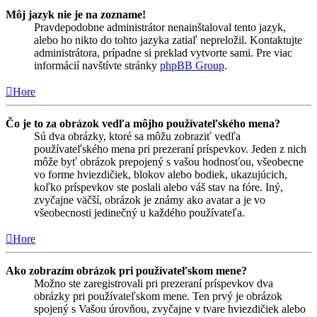
Môj jazyk nie je na zozname!
Pravdepodobne administrátor nenainštaloval tento jazyk,
alebo ho nikto do tohto jazyka zatiaľ nepreložil. Kontaktujte
administrátora, prípadne si preklad vytvorte sami. Pre viac
informácií navštívte stránky
phpBB Group
.
Hore
Čo je to za obrázok vedľa môjho používateľského mena?
Sú dva obrázky, ktoré sa môžu zobraziť vedľa
používateľského mena pri prezeraní príspevkov. Jeden z nich
môže byť obrázok prepojený s vašou hodnosťou, všeobecne
vo forme hviezdičiek, blokov alebo bodiek, ukazujúcich,
koľko príspevkov ste poslali alebo váš stav na fóre. Iný,
zvyčajne väčší, obrázok je známy ako avatar a je vo
všeobecnosti jedinečný u každého používateľa.
Hore
Ako zobrazím obrázok pri používateľskom mene?
Možno ste zaregistrovali pri prezeraní príspevkov dva
obrázky pri používateľskom mene. Ten prvý je obrázok
spojený s Vašou úrovňou, zvyčajne v tvare hviezdičiek alebo