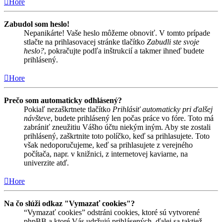
Hore
Zabudol som heslo!
Nepanikárte! Vaše heslo môžeme obnoviť. V tomto prípade
stlačte na prihlasovacej stránke tlačítko
Zabudli ste svoje
heslo?
, pokračujte podľa inštrukcií a takmer ihneď budete
prihlásený.
Hore
Prečo som automaticky odhlásený?
Pokiaľ nezaškrtnete tlačítko
Prihlásiť automaticky pri ďalšej
návšteve
, budete prihlásený len počas práce vo fóre. Toto má
zabrániť zneužitiu Vášho účtu niekým iným. Aby ste zostali
prihlásený, zaškrtnite toto políčko, keď sa prihlasujete. Toto
však nedoporučujeme, keď sa prihlasujete z verejného
počítača, napr. v knižnici, z internetovej kaviarne, na
univerzite atď.
Hore
Na čo slúži odkaz "Vymazať cookies"?
“Vymazať cookies” odstráni cookies, ktoré sú vytvorené
phpBB a ktoré Vás udržujú prihlásených, ďalej sa taktiež