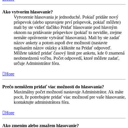
Ako vytvorím hlasovanie?
Vytvorenie hlasovania je jednoduché. Pokiaľ pridáte nový
príspevok (alebo upravujete prví príspevok, pokiaľ môžete)
mali by ste vidieť tlačítko Pridať hlasovanie pod hlavným
oknom na pridávanie príspevkov (pokiaľ to nevidíte, zrejme
nemáte oprávnenie vytvárať hlasovania). Mali by ste zadať
názov ankety a potom aspoň dve možnosti (nastavte
napísaním názov otázky a kliknite na Pridať odpoveď.
Môžete taktiež pridať časový limit pre anketu, kde 0 znamená
neobmedzenú voľbu. Počet odpovedí, ktoré môžete zadať,
určuje Administrátor fóra.
Hore
Prečo nemôžem pridať viac možností do hlasovania?
Maximálny počet možností nastavuje Administrátor. Ak máte
pocit, že potrebujete pridať viac možností pre vaše hlasovanie,
kontaktujte administrátora fóra.
Hore
Ako zmením alebo zmažem hlasovanie?