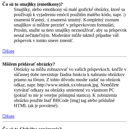
Čo sú to smajlíky (emotikony)?
Smajlíky, alebo emotikony sú malé grafické obrázky, ktoré sa
používajú k vyjadreniu emócií použitím malého kódu, napr. :)
znamená šťastný, :( znamená smutný. Kompletný zoznam
smajlíkov si môžete prezrieť v príspevkovom formulári.
Prosím, snažte sa tieto smajlíky nezneužívať, aby sa príspevok
nestal nečitateľným. Moderátor môže taktiež prípadne váš
príspevok v tomto smere zmeniť.
Hore
Môžem pridávať obrázky?
Obrázky sa môžu zobrazovať vo vašich príspevkoch, keďže v
súčasnej dobe neexistuje žiadna funkcia k nahraniu obrázkov
priamo na fórum. Z tohto dôvodu musíte zadať na obrázok
odkaz, napr. http://www.stránk.xx/obrazok.jpg. Nemôžete
vytvárať odkazy na obrázky umiestené vo vlastnom PC
(pokiaľ to nie je verejne prístupná stanica). K zobrazeniu
obrázku použite buď BBCode [img] tag alebo príslušné
HTML (ak je povolené).
Hore