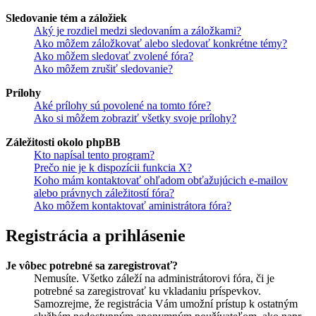
Sledovanie tém a záložiek
Aký je rozdiel medzi sledovaním a záložkami?
Ako môžem záložkovať alebo sledovať konkrétne témy?
Ako môžem sledovať zvolené fóra?
Ako môžem zrušiť sledovanie?
Prílohy
Aké prílohy sú povolené na tomto fóre?
Ako si môžem zobraziť všetky svoje prílohy?
Záležitosti okolo phpBB
Kto napísal tento program?
Prečo nie je k dispozícii funkcia X?
Koho mám kontaktovať ohľadom obťažujúcich e-mailov
alebo právnych záležitostí fóra?
Ako môžem kontaktovať aministrátora fóra?
Registrácia a prihlásenie
Je vôbec potrebné sa zaregistrovať?
Nemusíte. Všetko záleží na administrátorovi fóra, či je
potrebné sa zaregistrovať ku vkladaniu príspevkov.
Samozrejme, že registrácia Vám umožní prístup k ostatným