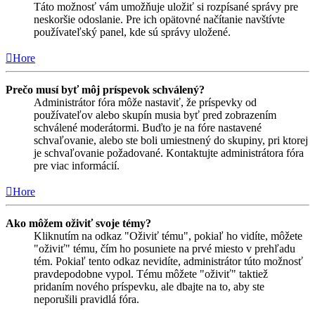
Táto možnosť vám umožňuje uložiť si rozpísané správy pre
neskoršie odoslanie. Pre ich opätovné načítanie navštívte
používateľský panel, kde sú správy uložené.
Hore
Prečo musí byť môj príspevok schválený?
Administrátor fóra môže nastaviť, že príspevky od
používateľov alebo skupín musia byť pred zobrazením
schválené moderátormi. Buďto je na fóre nastavené
schvaľovanie, alebo ste boli umiestnený do skupiny, pri ktorej
je schvaľovanie požadované. Kontaktujte administrátora fóra
pre viac informácií.
Hore
Ako môžem oživiť svoje témy?
Kliknutím na odkaz "Oživiť tému", pokiaľ ho vidíte, môžete
"oživiť" tému, čím ho posuniete na prvé miesto v prehľadu
tém. Pokiaľ tento odkaz nevidíte, administrátor túto možnosť
pravdepodobne vypol. Tému môžete "oživiť" taktiež
pridaním nového príspevku, ale dbajte na to, aby ste
neporušili pravidlá fóra.