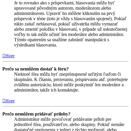
Je to rovnako ako s príspevkami, hlasovania môžu byť
upravované pôvodným autorom, moderátorom alebo
administrátorom. Upraviť ho môžete kliknutím na prvý
príspevok v téme (toto je vždy s hlasovaním spojené). Pokiaľ
nikto zatiaľ nehlasoval, pokiaľ užívatelia môžu vymazať
alebo zmeniť položku v hlasovaní, v prípade už uskutočnenej
voľby to tak môže učiniť len moderátor alebo administrátor.
Týmto opatrením sa snažíme zabrániť manipulácii s
výsledkami hlasovania.
Hore
Prečo sa nemôžem dostať k fóru?
Niektoré fóra môžu byť zneprístupnené určitým ľuďom či
skupinám. K čítaniu, prezeraniu, prispievaniu atď. potrebujete
zvláštnu autorizáciu, ktorú môže poskytnúť len moderátor a
administrátor, takže ich kontaktujte.
Hore
Prečo nemôžem pridávať prílohy?
Administrátor môže povoľovať pridávanie príloh pre
jednotlivé fóra, používateľov, alebo skupiny. Pokiaľ nemáte
dostatočné oprávnenia z jednej z týchto možností, alebo