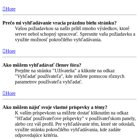
Hore
Prečo mi vyhľadávanie vracia prázdnu bielu stránku?
Vašou požiadavkou sa našlo príliš mnoho výsledkov, ktoré
server nebol schopný spracovať. Spresnite vašu požiadavku a
využite možnosť pokročilého vyhľadávania.
Hore
Ako môžem vyhľadávať členov fóra?
Prejdite na stránku "Užívatelia" a kliknite na odkaz
"Vyhľadať používateľa", kde môžete pomocou rôznych
parametrov používateľa vyhľadať.
Hore
Ako môžem nájsť svoje vlastné príspevky a témy?
K vaším príspevkom sa môžete dostať kliknutím na odkaz
"Hľadať používateľove príspevky" v používateľskom panely,
alebo cez váš profil. Pre vyhľadávanie tém, ktoré ste odoslali,
využite stránku pokročilého vyhľadávania, kde zadáte
odpovedajúce kritéria.