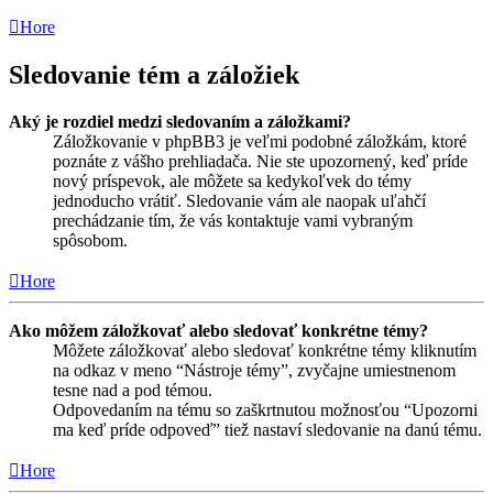
Hore
Sledovanie tém a záložiek
Aký je rozdiel medzi sledovaním a záložkami?
Záložkovanie v phpBB3 je veľmi podobné záložkám, ktoré
poznáte z vášho prehliadača. Nie ste upozornený, keď príde
nový príspevok, ale môžete sa kedykoľvek do témy
jednoducho vrátiť. Sledovanie vám ale naopak uľahčí
prechádzanie tím, že vás kontaktuje vami vybraným
spôsobom.
Hore
Ako môžem záložkovať alebo sledovať konkrétne témy?
Môžete záložkovať alebo sledovať konkrétne témy kliknutím
na odkaz v meno “Nástroje témy”, zvyčajne umiestnenom
tesne nad a pod témou.
Odpovedaním na tému so zaškrtnutou možnosťou “Upozorni
ma keď príde odpoveď” tiež nastaví sledovanie na danú tému.
Hore