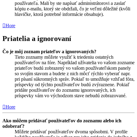
používateľa. Mali by ste napísať administrátorovi a zaslať
kópiu e-mailu, ktorý ste obdržali, čo je veľmi dôležité (kvôli
hlavičke, ktorá potrebné informácie obsahuje).
Hore
Priatelia a ignorovaní
Čo je môj zoznam priateľov a ignorovaných?
Tieto zoznamy môžete využiť k triedeniu ostatných
používateľov na fóre. Napríklad užívatelia vo vašom zozname
priateľov budú zobrazený vo vašom používateľskom panely
so svojím stavom a budete z nich môcť rýchlo vyberať napr.
pri písaní súkromných správ. Pokiaľ to umožňuje vzhľad fóra,
príspevky od týchto používateľov budú zvýraznene. Pokiaľ
pridáte používateľov do zoznamu ignorovaných, ich
príspevky vám vo východzom stave nebudú zobrazované.
Hore
Ako môžem pridávať používateľov do zoznamu alebo ich
odoberať?
Môžete pridávať používateľov dvoma spôsobmi. V profile