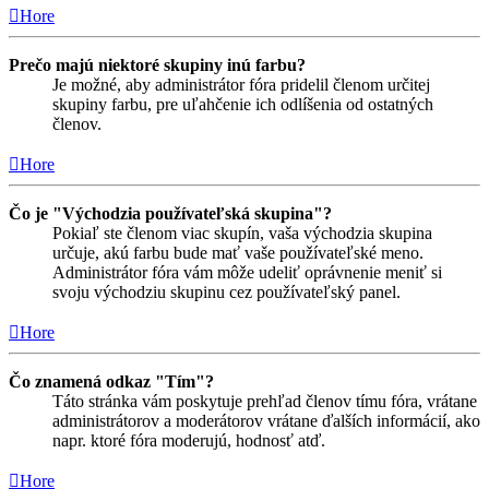
Hore
Prečo majú niektoré skupiny inú farbu?
Je možné, aby administrátor fóra pridelil členom určitej
skupiny farbu, pre uľahčenie ich odlíšenia od ostatných
členov.
Hore
Čo je "Východzia používateľská skupina"?
Pokiaľ ste členom viac skupín, vaša východzia skupina
určuje, akú farbu bude mať vaše používateľské meno.
Administrátor fóra vám môže udeliť oprávnenie meniť si
svoju východziu skupinu cez používateľský panel.
Hore
Čo znamená odkaz "Tím"?
Táto stránka vám poskytuje prehľad členov tímu fóra, vrátane
administrátorov a moderátorov vrátane ďalších informácií, ako
napr. ktoré fóra moderujú, hodnosť atď.
Hore