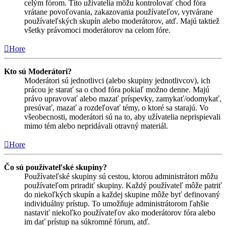
celým fórom. Títo užívatelia môžu kontrolovať chod fóra
vrátane povoľovania, zakazovania používateľov, vytvárane
používateľských skupín alebo moderátorov, atď. Majú taktiež
všetky právomoci moderátorov na celom fóre.
Hore
Kto sú Moderátori?
Moderátori sú jednotlivci (alebo skupiny jednotlivcov), ich
prácou je starať sa o chod fóra pokiaľ možno denne. Majú
právo upravovať alebo mazať príspevky, zamykať/odomykať,
presúvať, mazať a rozdeľovať témy, o ktoré sa starajú. Vo
všeobecnosti, moderátori sú na to, aby užívatelia neprispievali
mimo tém alebo nepridávali otravný materiál.
Hore
Čo sú používateľské skupiny?
Používateľské skupiny sú cestou, ktorou administrátori môžu
používateľom priradiť skupiny. Každý používateľ môže patriť
do niekoľkých skupín a každej skupine môže byť definovaný
individuálny prístup. To umožňuje administrátorom ľahšie
nastaviť niekoľko používateľov ako moderátorov fóra alebo
im dať prístup na súkromné fórum, atď.