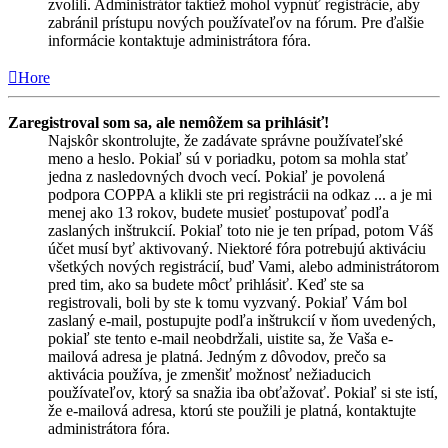
zvolili. Administrátor taktiež mohol vypnúť registrácie, aby
zabránil prístupu nových používateľov na fórum. Pre ďalšie
informácie kontaktuje administrátora fóra.
Hore
Zaregistroval som sa, ale nemôžem sa prihlásiť!
Najskôr skontrolujte, že zadávate správne používateľské
meno a heslo. Pokiaľ sú v poriadku, potom sa mohla stať
jedna z nasledovných dvoch vecí. Pokiaľ je povolená
podpora COPPA a klikli ste pri registrácii na odkaz ... a je mi
menej ako 13 rokov, budete musieť postupovať podľa
zaslaných inštrukcií. Pokiaľ toto nie je ten prípad, potom Váš
účet musí byť aktivovaný. Niektoré fóra potrebujú aktiváciu
všetkých nových registrácií, buď Vami, alebo administrátorom
pred tim, ako sa budete môcť prihlásiť. Keď ste sa
registrovali, boli by ste k tomu vyzvaný. Pokiaľ Vám bol
zaslaný e-mail, postupujte podľa inštrukcií v ňom uvedených,
pokiaľ ste tento e-mail neobdržali, uistite sa, že Vaša e-
mailová adresa je platná. Jedným z dôvodov, prečo sa
aktivácia používa, je zmenšiť možnosť nežiaducich
používateľov, ktorý sa snažia iba obťažovať. Pokiaľ si ste istí,
že e-mailová adresa, ktorú ste použili je platná, kontaktujte
administrátora fóra.