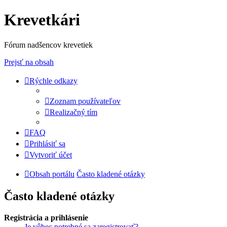
Krevetkári
Fórum nadšencov krevetiek
Prejsť na obsah
Rýchle odkazy
Zoznam používateľov
Realizačný tím
FAQ
Prihlásiť sa
Vytvoriť účet
Obsah portálu
Často kladené otázky
Často kladené otázky
Registrácia a prihlásenie
Je vôbec potrebné sa zaregistrovať?