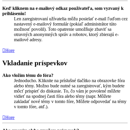
Keď kliknem na e-mailový odkaz používateľa, som vyzvaný k
prihláseniu!
Len zaregistrovaní užívatelia môžu posielať e-mail ľuďom cez
nastavený e-mailový formulár (pokiaľ administrátor túto
možnosť povolil). Toto opatrenie umožňuje zbaviť sa
otravných anonymných správ a robotov, ktorý zbierajú e-
mailové adresy.
Hore
Vkladanie príspevkov
Ako vložím tému do fóra?
Jednoducho. Kliknite na príslušné tlačítko na obrazovke fóra
alebo témy. Možno bude nutné sa zaregistrovať, kým budete
môcť prispieť do diskusie. To, čo vám je povolené môžete
vidieť na spodnej časti fóra alebo témy (napr. Môžete
zakladať nové témy v tomto fóre, Môžete odpovedať na témy
v tomto fóre, atď.).
Hore