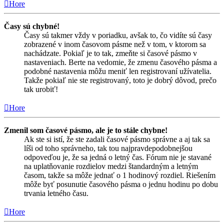
Hore
Časy sú chybné!
Časy sú takmer vždy v poriadku, avšak to, čo vidíte sú časy
zobrazené v inom časovom pásme než v tom, v ktorom sa
nachádzate. Pokiaľ je to tak, zmeňte si časové pásmo v
nastaveniach. Berte na vedomie, že zmenu časového pásma a
podobné nastavenia môžu meniť len registrovaní užívatelia.
Takže pokiaľ nie ste registrovaný, toto je dobrý dôvod, prečo
tak urobiť!
Hore
Zmenil som časové pásmo, ale je to stále chybne!
Ak ste si istí, že ste zadali časové pásmo správne a aj tak sa
líši od toho správneho, tak tou najpravdepodobnejšou
odpoveďou je, že sa jedná o letný čas. Fórum nie je stavané
na uplatňovanie rozdielov medzi štandardným a letným
časom, takže sa môže jednať o 1 hodinový rozdiel. Riešením
môže byť posunutie časového pásma o jednu hodinu po dobu
trvania letného času.
Hore