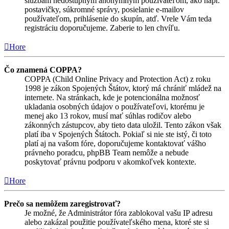
službám nedostupným anonymným používateľom, ako napr.
postavičky, súkromné správy, posielanie e-mailov
používateľom, prihlásenie do skupín, atď. Vrele Vám teda
registráciu doporučujeme. Zaberie to len chvíľu.
Hore
Čo znamená COPPA?
COPPA (Child Online Privacy and Protection Act) z roku
1998 je zákon Spojených Štátov, ktorý má chrániť mládež na
internete. Na stránkach, kde je potencionálna možnosť
ukladania osobných údajov o používateľovi, ktorému je
menej ako 13 rokov, musí mať súhlas rodičov alebo
zákonných zástupcov, aby tieto data uložil. Tento zákon však
platí iba v Spojených Štátoch. Pokiaľ si nie ste istý, či toto
platí aj na vašom fóre, doporučujeme kontaktovať vášho
právneho poradcu, phpBB Team nemôže a nebude
poskytovať právnu podporu v akomkoľvek kontexte.
Hore
Prečo sa nemôžem zaregistrovať?
Je možné, že Administrátor fóra zablokoval vašu IP adresu
alebo zakázal použitie používateľského mena, ktoré ste si