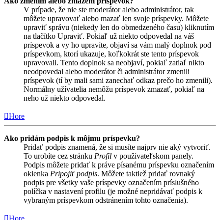
Ako zmením alebo zmažem príspevok?
V prípade, že nie ste moderátor alebo administrátor, tak
môžete upravovať alebo mazať len svoje príspevky. Môžete
upraviť správu (niekedy len do obmedzeného času) kliknutím
na tlačítko Upraviť. Pokiaľ už niekto odpovedal na váš
príspevok a vy ho upravíte, objaví sa vám malý doplnok pod
príspevkom, ktorí ukazuje, koľkokrát ste tento príspevok
upravovali. Tento doplnok sa neobjaví, pokiaľ zatiaľ nikto
neodpovedal alebo moderátor či administrátor zmenili
príspevok (tí by mali sami zanechať odkaz prečo ho zmenili).
Normálny užívatelia nemôžu príspevok zmazať, pokiaľ na
neho už niekto odpovedal.
Hore
Ako pridám podpis k môjmu príspevku?
Pridať podpis znamená, že si musíte najprv nie aký vytvoriť.
To urobíte cez stránku
Profil
v používateľskom panely.
Podpis môžete pridať k práve písanému príspevku označením
okienka
Pripojiť podpis
. Môžete taktiež pridať rovnaký
podpis pre všetky vaše príspevky označením príslušného
políčka v nastavení profilu (je možné nepridávať podpis k
vybraným príspevkom odstránením tohto označenia).
Hore