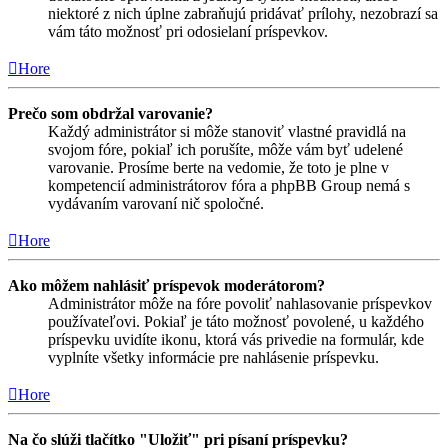
niektoré z nich úplne zabraňujú pridávať prílohy, nezobrazí sa
vám táto možnosť pri odosielaní príspevkov.
Hore
Prečo som obdržal varovanie?
Každý administrátor si môže stanoviť vlastné pravidlá na
svojom fóre, pokiaľ ich porušíte, môže vám byť udelené
varovanie. Prosíme berte na vedomie, že toto je plne v
kompetencií administrátorov fóra a phpBB Group nemá s
vydávaním varovaní nič spoločné.
Hore
Ako môžem nahlásiť príspevok moderátorom?
Administrátor môže na fóre povoliť nahlasovanie príspevkov
používateľovi. Pokiaľ je táto možnosť povolené, u každého
príspevku uvidíte ikonu, ktorá vás privedie na formulár, kde
vyplníte všetky informácie pre nahlásenie príspevku.
Hore
Na čo slúži tlačítko "Uložiť" pri písaní príspevku?