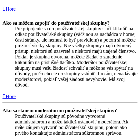
Hore
Ako sa môžem zapojiť do používateľskej skupiny?
Pre pripojenie sa do používateľskej skupiny stačí kliknúť na
odkaz používateľské skupiny (väčšinou sa nachádza v hornej
časti stránky, ale nemusí to byť pravidlom) a potom si môžete
prezrieť všetky skupiny. Nie všetky skupiny majú otvorený
prístup, niektoré sú uzavreté a niektoré majú utajené členstvo.
Pokiaľ je skupina otvorená, môžete žiadať o zaradenie
kliknutím na príslušné tlačítko. Moderátor používateľskej
skupiny musí vašu žiadosť schváliť a môže sa vás spýtať na
dôvody, prečo chcete do skupiny vstúpiť. Prosím, nenadávajte
moderátorovi, pokiaľ vašej žiadosti nevyhovie. Má svoj
dôvod.
Hore
Ako sa stanem moderátorom používateľskej skupiny?
Používateľské skupiny sú pôvodne vytvorené
administrátorom a môžu taktiež ustanoviť moderátora. Ak
máte záujem vytvoriť používateľskú skupinu, potom ako
prvého kontaktujte administrátora súkromnou správou.