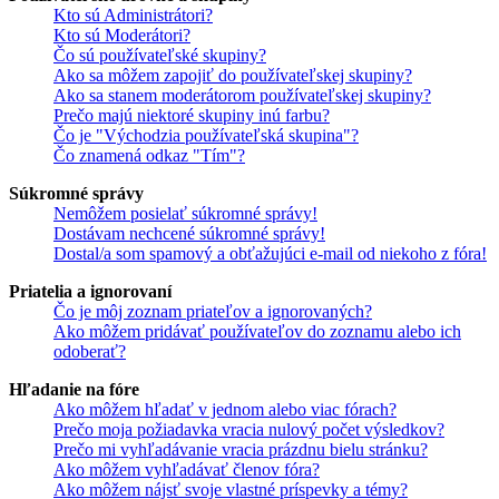
Kto sú Administrátori?
Kto sú Moderátori?
Čo sú používateľské skupiny?
Ako sa môžem zapojiť do používateľskej skupiny?
Ako sa stanem moderátorom používateľskej skupiny?
Prečo majú niektoré skupiny inú farbu?
Čo je "Východzia používateľská skupina"?
Čo znamená odkaz "Tím"?
Súkromné správy
Nemôžem posielať súkromné správy!
Dostávam nechcené súkromné správy!
Dostal/a som spamový a obťažujúci e-mail od niekoho z fóra!
Priatelia a ignorovaní
Čo je môj zoznam priateľov a ignorovaných?
Ako môžem pridávať používateľov do zoznamu alebo ich
odoberať?
Hľadanie na fóre
Ako môžem hľadať v jednom alebo viac fórach?
Prečo moja požiadavka vracia nulový počet výsledkov?
Prečo mi vyhľadávanie vracia prázdnu bielu stránku?
Ako môžem vyhľadávať členov fóra?
Ako môžem nájsť svoje vlastné príspevky a témy?