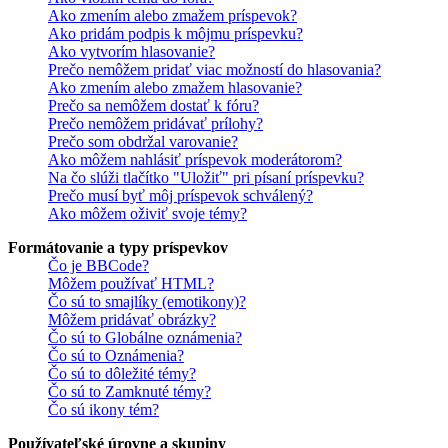
Ako zmením alebo zmažem príspevok?
Ako pridám podpis k môjmu príspevku?
Ako vytvorím hlasovanie?
Prečo nemôžem pridať viac možností do hlasovania?
Ako zmením alebo zmažem hlasovanie?
Prečo sa nemôžem dostať k fóru?
Prečo nemôžem pridávať prílohy?
Prečo som obdržal varovanie?
Ako môžem nahlásiť príspevok moderátorom?
Na čo slúži tlačítko "Uložiť" pri písaní príspevku?
Prečo musí byť môj príspevok schválený?
Ako môžem oživiť svoje témy?
Formátovanie a typy príspevkov
Čo je BBCode?
Môžem používať HTML?
Čo sú to smajlíky (emotikony)?
Môžem pridávať obrázky?
Čo sú to Globálne oznámenia?
Čo sú to Oznámenia?
Čo sú to dôležité témy?
Čo sú to Zamknuté témy?
Čo sú ikony tém?
Používateľské úrovne a skupiny