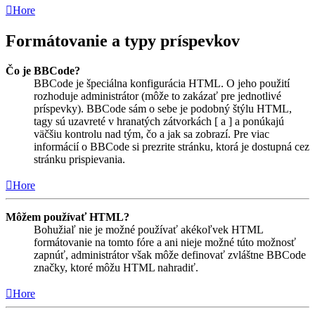
Hore
Formátovanie a typy príspevkov
Čo je BBCode?
BBCode je špeciálna konfigurácia HTML. O jeho použití
rozhoduje administrátor (môže to zakázať pre jednotlivé
príspevky). BBCode sám o sebe je podobný štýlu HTML,
tagy sú uzavreté v hranatých zátvorkách [ a ] a ponúkajú
väčšiu kontrolu nad tým, čo a jak sa zobrazí. Pre viac
informácií o BBCode si prezrite stránku, ktorá je dostupná cez
stránku prispievania.
Hore
Môžem používať HTML?
Bohužiaľ nie je možné používať akékoľvek HTML
formátovanie na tomto fóre a ani nieje možné túto možnosť
zapnúť, administrátor však môže definovať zvláštne BBCode
značky, ktoré môžu HTML nahradiť.
Hore