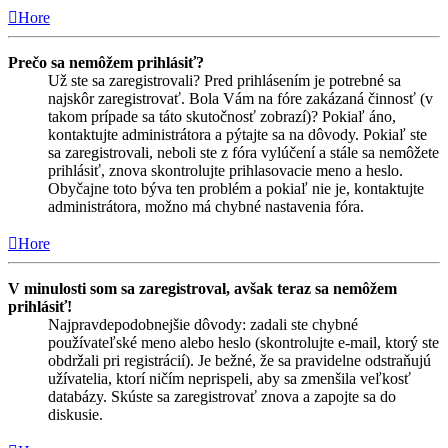
Hore
Prečo sa nemôžem prihlásiť?
Už ste sa zaregistrovali? Pred prihlásením je potrebné sa
najskôr zaregistrovať. Bola Vám na fóre zakázaná činnosť (v
takom prípade sa táto skutočnosť zobrazí)? Pokiaľ áno,
kontaktujte administrátora a pýtajte sa na dôvody. Pokiaľ ste
sa zaregistrovali, neboli ste z fóra vylúčení a stále sa nemôžete
prihlásiť, znova skontrolujte prihlasovacie meno a heslo.
Obyčajne toto býva ten problém a pokiaľ nie je, kontaktujte
administrátora, možno má chybné nastavenia fóra.
Hore
V minulosti som sa zaregistroval, avšak teraz sa nemôžem
prihlásiť!
Najpravdepodobnejšie dôvody: zadali ste chybné
používateľské meno alebo heslo (skontrolujte e-mail, ktorý ste
obdržali pri registrácií). Je bežné, že sa pravidelne odstraňujú
užívatelia, ktorí ničím neprispeli, aby sa zmenšila veľkosť
databázy. Skúste sa zaregistrovať znova a zapojte sa do
diskusie.