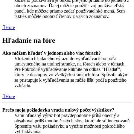
každého používateľa je odkaz pre jeho pridanie do jedného z
oboch zoznamov. Ďalej môžete použiť svoj používateľský
panel, kde môžete priamo zadať používateľské mená. Sem
taktiež môžete odobrať členov z vašich zoznamov.
Hore
Hľadanie na fóre
Ako môžem hľadať v jednom alebo viac fórach?
Vložením hľadaného výrazu do vyhľadávacieho poľa
umiestneného na titulnej stránke, na fórach alebo v témach.
Pre Pokročilé vyhľadávanie kliknite na odkaz "Hľadať",
ktorý je dostupný vo všetkých stránkach fóra. Spôsob, akým
sa pristupuje k vyhľadávaniu sa môže líšiť podľa použitého
vzhľadu.
Hore
Prečo moja požiadavka vracia nulový počet výsledkov?
Vami hľadaný výraz bol pravdepodobne príliš obecný a
obsahoval príliš mnoho častých slov, ktoré nie sú indexované.
Spresnite vašu požiadavku a využite možnosti pokročilého
vyhľadávania.