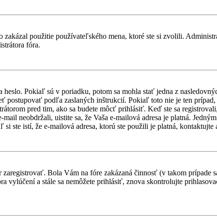
 zakázal použitie používateľského mena, ktoré ste si zvolili. Administr
strátora fóra.
a heslo. Pokiaľ sú v poriadku, potom sa mohla stať jedna z nasledovný
ieť postupovať podľa zaslaných inštrukcií. Pokiaľ toto nie je ten prípa
trátorom pred tim, ako sa budete môcť prihlásiť. Keď ste sa registroval
-mail neobdržali, uistite sa, že Vaša e-mailová adresa je platná. Jedn
i ste istí, že e-mailová adresa, ktorú ste použili je platná, kontaktujte 
ôr zaregistrovať. Bola Vám na fóre zakázaná činnosť (v takom prípade sa
 fóra vylúčení a stále sa nemôžete prihlásiť, znova skontrolujte prihlaso