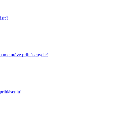
ásiť!
name práve prihlásených?
rihláseniu!