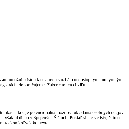
rácia Vám umožní prístup k ostatným službám nedostupným anonymným
egistráciu doporučujeme. Zaberie to len chvíľu.
stránkach, kde je potencionálna možnosť ukladania osobných údajov
však platí iba v Spojených Štátoch. Pokiaľ si nie ste istý, či toto
ru v akomkoľvek kontexte.