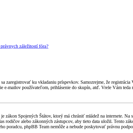
rávnych záležitostí fóra?
ebné sa zaregistrovať ku vkladaniu príspevkov. Samozrejme, že regist
e e-mailov používateľom, prihlásenie do skupín, atď. Vrele Vám teda r
je zákon Spojených Štátov, ktorý má chrániť mládež na internete. Na 
 rodičov alebo zákonných zástupcov, aby tieto data uložil. Tento zákon 
vneho poradcu, phpBB Team nemôže a nebude poskytovať právnu podpo