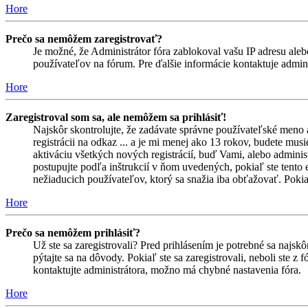
Hore
Prečo sa nemôžem zaregistrovať?
Je možné, že Administrátor fóra zablokoval vašu IP adresu alebo
používateľov na fórum. Pre ďalšie informácie kontaktuje admini
Hore
Zaregistroval som sa, ale nemôžem sa prihlásiť!
Najskôr skontrolujte, že zadávate správne používateľské meno 
registrácii na odkaz ... a je mi menej ako 13 rokov, budete mus
aktiváciu všetkých nových registrácií, buď Vami, alebo adminis
postupujte podľa inštrukcií v ňom uvedených, pokiaľ ste tento e
nežiaducich používateľov, ktorý sa snažia iba obťažovať. Pokiaľ s
Hore
Prečo sa nemôžem prihlásiť?
Už ste sa zaregistrovali? Pred prihlásením je potrebné sa najsk
pýtajte sa na dôvody. Pokiaľ ste sa zaregistrovali, neboli ste z
kontaktujte administrátora, možno má chybné nastavenia fóra.
Hore