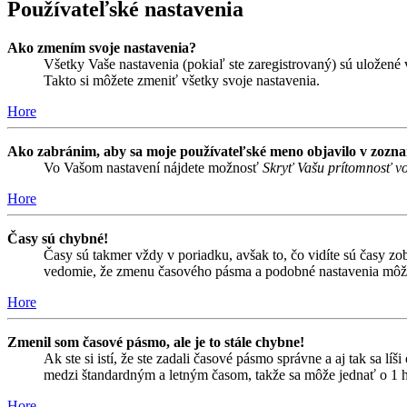
Používateľské nastavenia
Ako zmením svoje nastavenia?
Všetky Vaše nastavenia (pokiaľ ste zaregistrovaný) sú uložené v
Takto si môžete zmeniť všetky svoje nastavenia.
Hore
Ako zabránim, aby sa moje používateľské meno objavilo v zozn
Vo Vašom nastavení nájdete možnosť
Skryť Vašu prítomnosť vo
Hore
Časy sú chybné!
Časy sú takmer vždy v poriadku, avšak to, čo vidíte sú časy z
vedomie, že zmenu časového pásma a podobné nastavenia môžu me
Hore
Zmenil som časové pásmo, ale je to stále chybne!
Ak ste si istí, že ste zadali časové pásmo správne a aj tak sa 
medzi štandardným a letným časom, takže sa môže jednať o 1 h
Hore