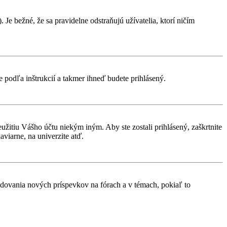
 Je bežné, že sa pravidelne odstraňujú užívatelia, ktorí ničím
te podľa inštrukcií a takmer ihneď budete prihlásený.
eužitiu Vášho účtu niekým iným. Aby ste zostali prihlásený, zaškrtnite
aviarne, na univerzite atď.
ledovania nových príspevkov na fórach a v témach, pokiaľ to