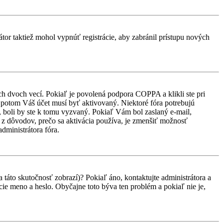
átor taktiež mohol vypnúť registrácie, aby zabránil prístupu nových
ch dvoch vecí. Pokiaľ je povolená podpora COPPA a klikli ste pri
d, potom Váš účet musí byť aktivovaný. Niektoré fóra potrebujú
i, boli by ste k tomu vyzvaný. Pokiaľ Vám bol zaslaný e-mail,
ým z dôvodov, prečo sa aktivácia používa, je zmenšiť možnosť
administrátora fóra.
 táto skutočnosť zobrazí)? Pokiaľ áno, kontaktujte administrátora a
vacie meno a heslo. Obyčajne toto býva ten problém a pokiaľ nie je,