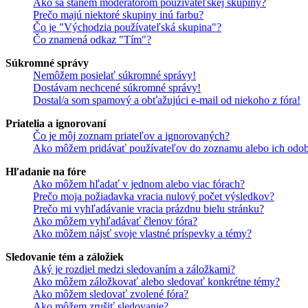
Ako sa stanem moderátorom používateľskej skupiny?
Prečo majú niektoré skupiny inú farbu?
Čo je "Východzia používateľská skupina"?
Čo znamená odkaz "Tím"?
Súkromné správy
Nemôžem posielať súkromné správy!
Dostávam nechcené súkromné správy!
Dostal/a som spamový a obťažujúci e-mail od niekoho z fóra!
Priatelia a ignorovaní
Čo je môj zoznam priateľov a ignorovaných?
Ako môžem pridávať používateľov do zoznamu alebo ich odob
Hľadanie na fóre
Ako môžem hľadať v jednom alebo viac fórach?
Prečo moja požiadavka vracia nulový počet výsledkov?
Prečo mi vyhľadávanie vracia prázdnu bielu stránku?
Ako môžem vyhľadávať členov fóra?
Ako môžem nájsť svoje vlastné príspevky a témy?
Sledovanie tém a záložiek
Aký je rozdiel medzi sledovaním a záložkami?
Ako môžem záložkovať alebo sledovať konkrétne témy?
Ako môžem sledovať zvolené fóra?
Ako môžem zrušiť sledovanie?