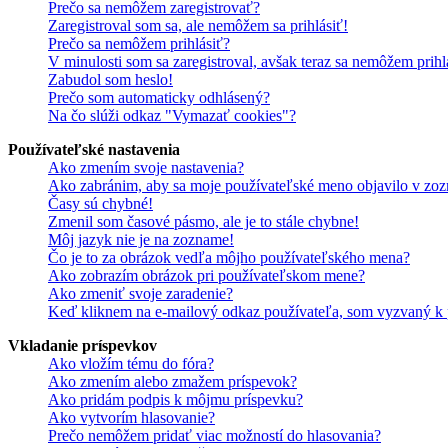
Prečo sa nemôžem zaregistrovať?
Zaregistroval som sa, ale nemôžem sa prihlásiť!
Prečo sa nemôžem prihlásiť?
V minulosti som sa zaregistroval, avšak teraz sa nemôžem prihl
Zabudol som heslo!
Prečo som automaticky odhlásený?
Na čo slúži odkaz "Vymazať cookies"?
Používateľské nastavenia
Ako zmením svoje nastavenia?
Ako zabránim, aby sa moje používateľské meno objavilo v zoz
Časy sú chybné!
Zmenil som časové pásmo, ale je to stále chybne!
Môj jazyk nie je na zozname!
Čo je to za obrázok vedľa môjho používateľského mena?
Ako zobrazím obrázok pri používateľskom mene?
Ako zmeniť svoje zaradenie?
Keď kliknem na e-mailový odkaz používateľa, som vyzvaný k p
Vkladanie príspevkov
Ako vložím tému do fóra?
Ako zmením alebo zmažem príspevok?
Ako pridám podpis k môjmu príspevku?
Ako vytvorím hlasovanie?
Prečo nemôžem pridať viac možností do hlasovania?