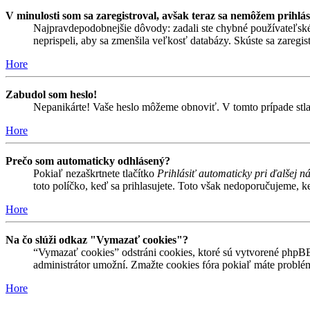
V minulosti som sa zaregistroval, avšak teraz sa nemôžem prihlás
Najpravdepodobnejšie dôvody: zadali ste chybné používateľské men
neprispeli, aby sa zmenšila veľkosť databázy. Skúste sa zaregis
Hore
Zabudol som heslo!
Nepanikárte! Vaše heslo môžeme obnoviť. V tomto prípade stlač
Hore
Prečo som automaticky odhlásený?
Pokiaľ nezaškrtnete tlačítko
Prihlásiť automaticky pri ďalšej n
toto políčko, keď sa prihlasujete. Toto však nedoporučujeme, keď
Hore
Na čo slúži odkaz "Vymazať cookies"?
“Vymazať cookies” odstráni cookies, ktoré sú vytvorené phpBB a
administrátor umožní. Zmažte cookies fóra pokiaľ máte problé
Hore