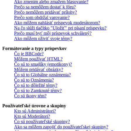
Ako zmením alebo zmažem hlasovanie?
Prečo sa nemôžem dostať k fóru?
Prečo nemôžem pridávať prílohy?
Prečo som obdržal varovanie?
Ako môžem nahlásiť príspevok moderátorom?
Na čo slúži tlačítko "Uložiť" pri písaní príspevku?
Prečo musí byť môj príspevok schválený?
Ako môžem oživiť svoje témy?
Formátovanie a typy príspevkov
Čo je BBCode?
Môžem používať HTML?
Čo sú to smajlíky (emotikony)?
Môžem pridávať obrázky?
Čo sú to Globálne oznámenia?
Čo sú to Oznámenia?
Čo sú to dôležité témy?
Čo sú to Zamknuté témy?
Čo sú ikony tém?
Používateľské úrovne a skupiny
Kto sú Administrátori?
Kto sú Moderátori?
Čo sú používateľské skupiny?
Ako sa môžem zapojiť do používateľskej skupiny?