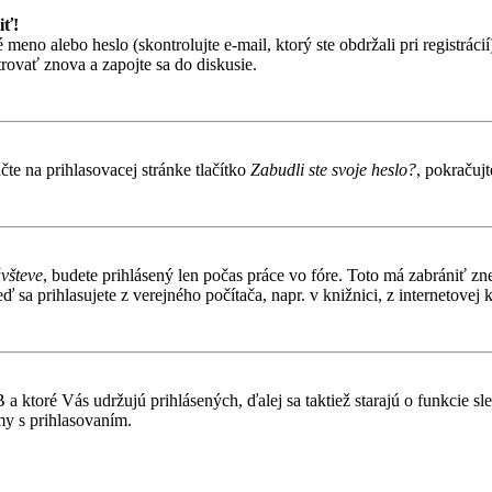
iť!
o alebo heslo (skontrolujte e-mail, ktorý ste obdržali pri registrácií).
trovať znova a zapojte sa do diskusie.
te na prihlasovacej stránke tlačítko
Zabudli ste svoje heslo?
, pokračuj
ávšteve
, budete prihlásený len počas práce vo fóre. Toto má zabrániť zn
 sa prihlasujete z verejného počítača, napr. v knižnici, z internetovej k
 ktoré Vás udržujú prihlásených, ďalej sa taktiež starajú o funkcie s
my s prihlasovaním.