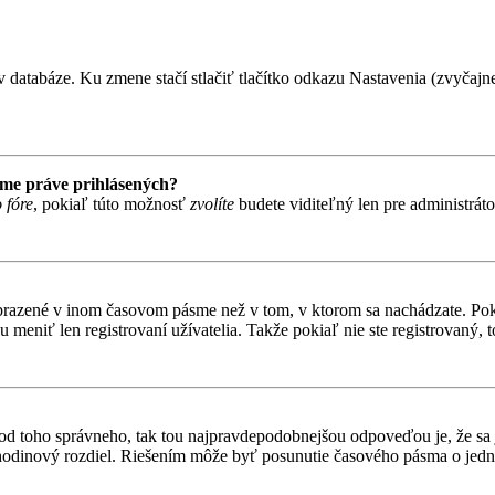
 databáze. Ku zmene stačí stlačiť tlačítko odkazu Nastavenia (zvyčajne 
ame práve prihlásených?
 fóre
, pokiaľ túto možnosť
zvolíte
budete viditeľný len pre administrát
obrazené v inom časovom pásme než v tom, v ktorom sa nachádzate. Poki
niť len registrovaní užívatelia. Takže pokiaľ nie ste registrovaný, to
líši od toho správneho, tak tou najpravdepodobnejšou odpoveďou je, že sa
odinový rozdiel. Riešením môže byť posunutie časového pásma o jednu