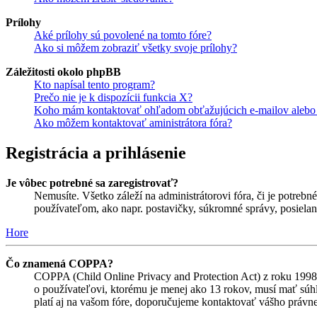
Prílohy
Aké prílohy sú povolené na tomto fóre?
Ako si môžem zobraziť všetky svoje prílohy?
Záležitosti okolo phpBB
Kto napísal tento program?
Prečo nie je k dispozícii funkcia X?
Koho mám kontaktovať ohľadom obťažujúcich e-mailov alebo p
Ako môžem kontaktovať aministrátora fóra?
Registrácia a prihlásenie
Je vôbec potrebné sa zaregistrovať?
Nemusíte. Všetko záleží na administrátorovi fóra, či je potr
používateľom, ako napr. postavičky, súkromné správy, posielani
Hore
Čo znamená COPPA?
COPPA (Child Online Privacy and Protection Act) z roku 1998 
o používateľovi, ktorému je menej ako 13 rokov, musí mať súhlas
platí aj na vašom fóre, doporučujeme kontaktovať vášho prá