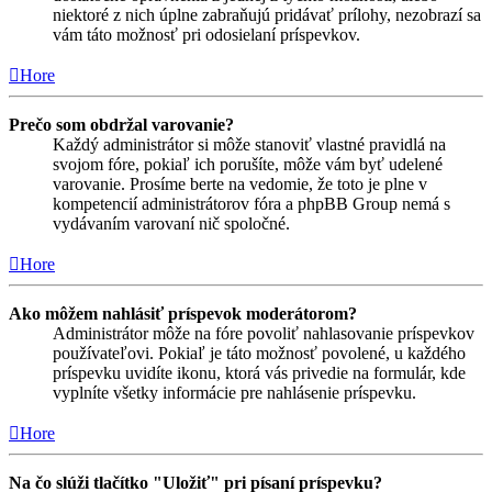
niektoré z nich úplne zabraňujú pridávať prílohy, nezobrazí sa
vám táto možnosť pri odosielaní príspevkov.
Hore
Prečo som obdržal varovanie?
Každý administrátor si môže stanoviť vlastné pravidlá na
svojom fóre, pokiaľ ich porušíte, môže vám byť udelené
varovanie. Prosíme berte na vedomie, že toto je plne v
kompetencií administrátorov fóra a phpBB Group nemá s
vydávaním varovaní nič spoločné.
Hore
Ako môžem nahlásiť príspevok moderátorom?
Administrátor môže na fóre povoliť nahlasovanie príspevkov
používateľovi. Pokiaľ je táto možnosť povolené, u každého
príspevku uvidíte ikonu, ktorá vás privedie na formulár, kde
vyplníte všetky informácie pre nahlásenie príspevku.
Hore
Na čo slúži tlačítko "Uložiť" pri písaní príspevku?