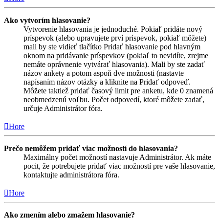
Ako vytvorím hlasovanie?
Vytvorenie hlasovania je jednoduché. Pokiaľ pridáte nový
príspevok (alebo upravujete prví príspevok, pokiaľ môžete)
mali by ste vidieť tlačítko Pridať hlasovanie pod hlavným
oknom na pridávanie príspevkov (pokiaľ to nevidíte, zrejme
nemáte oprávnenie vytvárať hlasovania). Mali by ste zadať
názov ankety a potom aspoň dve možnosti (nastavte
napísaním názov otázky a kliknite na Pridať odpoveď.
Môžete taktiež pridať časový limit pre anketu, kde 0 znamená
neobmedzenú voľbu. Počet odpovedí, ktoré môžete zadať,
určuje Administrátor fóra.
Hore
Prečo nemôžem pridať viac možností do hlasovania?
Maximálny počet možností nastavuje Administrátor. Ak máte
pocit, že potrebujete pridať viac možností pre vaše hlasovanie,
kontaktujte administrátora fóra.
Hore
Ako zmením alebo zmažem hlasovanie?