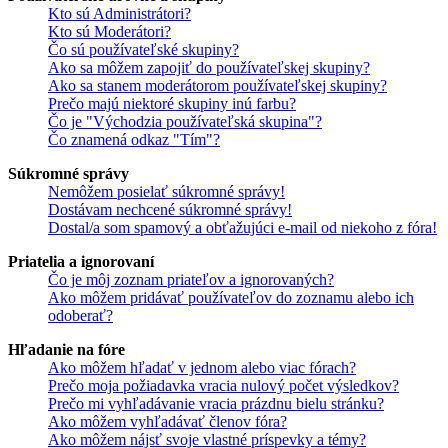
Kto sú Administrátori?
Kto sú Moderátori?
Čo sú používateľské skupiny?
Ako sa môžem zapojiť do používateľskej skupiny?
Ako sa stanem moderátorom používateľskej skupiny?
Prečo majú niektoré skupiny inú farbu?
Čo je "Východzia používateľská skupina"?
Čo znamená odkaz "Tím"?
Súkromné správy
Nemôžem posielať súkromné správy!
Dostávam nechcené súkromné správy!
Dostal/a som spamový a obťažujúci e-mail od niekoho z fóra!
Priatelia a ignorovaní
Čo je môj zoznam priateľov a ignorovaných?
Ako môžem pridávať používateľov do zoznamu alebo ich
odoberať?
Hľadanie na fóre
Ako môžem hľadať v jednom alebo viac fórach?
Prečo moja požiadavka vracia nulový počet výsledkov?
Prečo mi vyhľadávanie vracia prázdnu bielu stránku?
Ako môžem vyhľadávať členov fóra?
Ako môžem nájsť svoje vlastné príspevky a témy?