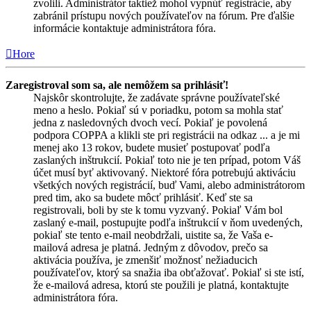
zvolili. Administrátor taktiež mohol vypnúť registrácie, aby
zabránil prístupu nových používateľov na fórum. Pre ďalšie
informácie kontaktuje administrátora fóra.
Hore
Zaregistroval som sa, ale nemôžem sa prihlásiť!
Najskôr skontrolujte, že zadávate správne používateľské
meno a heslo. Pokiaľ sú v poriadku, potom sa mohla stať
jedna z nasledovných dvoch vecí. Pokiaľ je povolená
podpora COPPA a klikli ste pri registrácii na odkaz ... a je mi
menej ako 13 rokov, budete musieť postupovať podľa
zaslaných inštrukcií. Pokiaľ toto nie je ten prípad, potom Váš
účet musí byť aktivovaný. Niektoré fóra potrebujú aktiváciu
všetkých nových registrácií, buď Vami, alebo administrátorom
pred tim, ako sa budete môcť prihlásiť. Keď ste sa
registrovali, boli by ste k tomu vyzvaný. Pokiaľ Vám bol
zaslaný e-mail, postupujte podľa inštrukcií v ňom uvedených,
pokiaľ ste tento e-mail neobdržali, uistite sa, že Vaša e-
mailová adresa je platná. Jedným z dôvodov, prečo sa
aktivácia používa, je zmenšiť možnosť nežiaducich
používateľov, ktorý sa snažia iba obťažovať. Pokiaľ si ste istí,
že e-mailová adresa, ktorú ste použili je platná, kontaktujte
administrátora fóra.