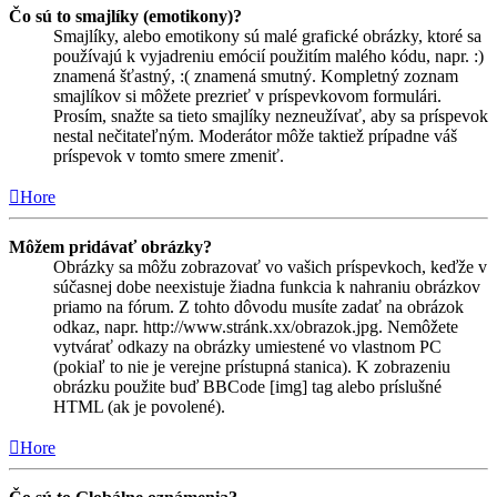
Čo sú to smajlíky (emotikony)?
Smajlíky, alebo emotikony sú malé grafické obrázky, ktoré sa
používajú k vyjadreniu emócií použitím malého kódu, napr. :)
znamená šťastný, :( znamená smutný. Kompletný zoznam
smajlíkov si môžete prezrieť v príspevkovom formulári.
Prosím, snažte sa tieto smajlíky nezneužívať, aby sa príspevok
nestal nečitateľným. Moderátor môže taktiež prípadne váš
príspevok v tomto smere zmeniť.
Hore
Môžem pridávať obrázky?
Obrázky sa môžu zobrazovať vo vašich príspevkoch, keďže v
súčasnej dobe neexistuje žiadna funkcia k nahraniu obrázkov
priamo na fórum. Z tohto dôvodu musíte zadať na obrázok
odkaz, napr. http://www.stránk.xx/obrazok.jpg. Nemôžete
vytvárať odkazy na obrázky umiestené vo vlastnom PC
(pokiaľ to nie je verejne prístupná stanica). K zobrazeniu
obrázku použite buď BBCode [img] tag alebo príslušné
HTML (ak je povolené).
Hore