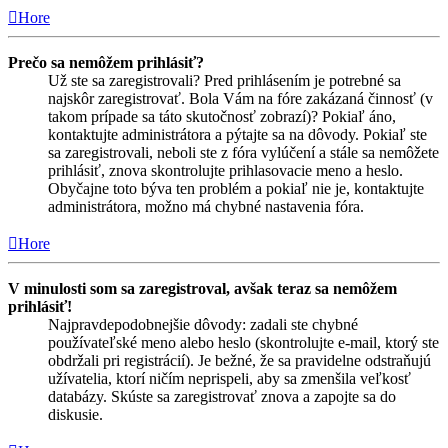
Hore
Prečo sa nemôžem prihlásiť?
Už ste sa zaregistrovali? Pred prihlásením je potrebné sa
najskôr zaregistrovať. Bola Vám na fóre zakázaná činnosť (v
takom prípade sa táto skutočnosť zobrazí)? Pokiaľ áno,
kontaktujte administrátora a pýtajte sa na dôvody. Pokiaľ ste
sa zaregistrovali, neboli ste z fóra vylúčení a stále sa nemôžete
prihlásiť, znova skontrolujte prihlasovacie meno a heslo.
Obyčajne toto býva ten problém a pokiaľ nie je, kontaktujte
administrátora, možno má chybné nastavenia fóra.
Hore
V minulosti som sa zaregistroval, avšak teraz sa nemôžem
prihlásiť!
Najpravdepodobnejšie dôvody: zadali ste chybné
používateľské meno alebo heslo (skontrolujte e-mail, ktorý ste
obdržali pri registrácií). Je bežné, že sa pravidelne odstraňujú
užívatelia, ktorí ničím neprispeli, aby sa zmenšila veľkosť
databázy. Skúste sa zaregistrovať znova a zapojte sa do
diskusie.