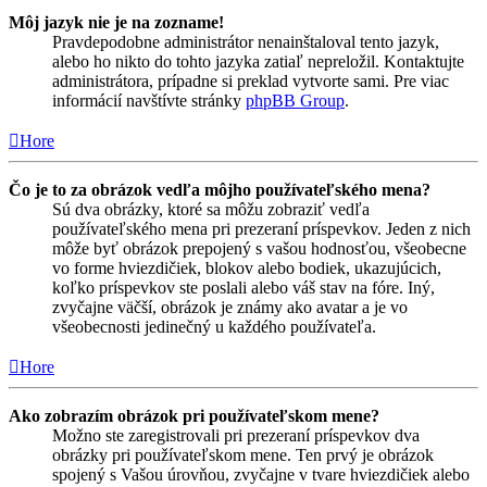
Môj jazyk nie je na zozname!
Pravdepodobne administrátor nenainštaloval tento jazyk,
alebo ho nikto do tohto jazyka zatiaľ nepreložil. Kontaktujte
administrátora, prípadne si preklad vytvorte sami. Pre viac
informácií navštívte stránky
phpBB Group
.
Hore
Čo je to za obrázok vedľa môjho používateľského mena?
Sú dva obrázky, ktoré sa môžu zobraziť vedľa
používateľského mena pri prezeraní príspevkov. Jeden z nich
môže byť obrázok prepojený s vašou hodnosťou, všeobecne
vo forme hviezdičiek, blokov alebo bodiek, ukazujúcich,
koľko príspevkov ste poslali alebo váš stav na fóre. Iný,
zvyčajne väčší, obrázok je známy ako avatar a je vo
všeobecnosti jedinečný u každého používateľa.
Hore
Ako zobrazím obrázok pri používateľskom mene?
Možno ste zaregistrovali pri prezeraní príspevkov dva
obrázky pri používateľskom mene. Ten prvý je obrázok
spojený s Vašou úrovňou, zvyčajne v tvare hviezdičiek alebo