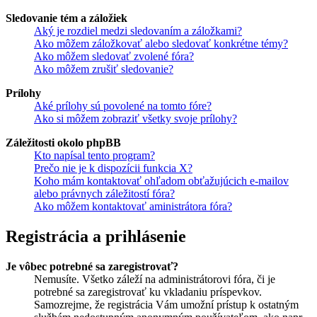
Sledovanie tém a záložiek
Aký je rozdiel medzi sledovaním a záložkami?
Ako môžem záložkovať alebo sledovať konkrétne témy?
Ako môžem sledovať zvolené fóra?
Ako môžem zrušiť sledovanie?
Prílohy
Aké prílohy sú povolené na tomto fóre?
Ako si môžem zobraziť všetky svoje prílohy?
Záležitosti okolo phpBB
Kto napísal tento program?
Prečo nie je k dispozícii funkcia X?
Koho mám kontaktovať ohľadom obťažujúcich e-mailov
alebo právnych záležitostí fóra?
Ako môžem kontaktovať aministrátora fóra?
Registrácia a prihlásenie
Je vôbec potrebné sa zaregistrovať?
Nemusíte. Všetko záleží na administrátorovi fóra, či je
potrebné sa zaregistrovať ku vkladaniu príspevkov.
Samozrejme, že registrácia Vám umožní prístup k ostatným