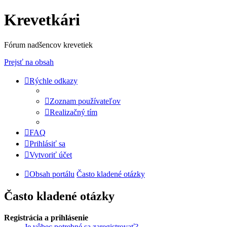
Krevetkári
Fórum nadšencov krevetiek
Prejsť na obsah
Rýchle odkazy
Zoznam používateľov
Realizačný tím
FAQ
Prihlásiť sa
Vytvoriť účet
Obsah portálu
Často kladené otázky
Často kladené otázky
Registrácia a prihlásenie
Je vôbec potrebné sa zaregistrovať?