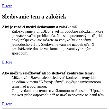
Hore
Sledovanie tém a záložiek
Aký je rozdiel medzi sledovaním a záložkami?
Záložkovanie v phpBB3 je veľmi podobné záložkám, ktoré
poznáte z vášho prehliadača. Nie ste upozornený, keď príde
nový príspevok, ale môžete sa kedykoľvek do témy
jednoducho vrátiť. Sledovanie vám ale naopak uľahčí
prechádzanie tím, že vás kontaktuje vami vybraným
spôsobom.
Hore
Ako môžem záložkovať alebo sledovať konkrétne témy?
Môžete záložkovať alebo sledovať konkrétne témy kliknutím
na odkaz v meno “Nástroje témy”, zvyčajne umiestnenom
tesne nad a pod témou.
Odpovedaním na tému so zaškrtnutou možnosťou “Upozorni
ma keď príde odpoveď” tiež nastaví sledovanie na danú tému.
Hore