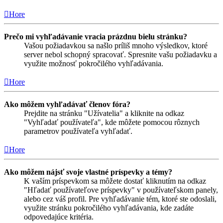
Hore
Prečo mi vyhľadávanie vracia prázdnu bielu stránku?
Vašou požiadavkou sa našlo príliš mnoho výsledkov, ktoré
server nebol schopný spracovať. Spresnite vašu požiadavku a
využite možnosť pokročilého vyhľadávania.
Hore
Ako môžem vyhľadávať členov fóra?
Prejdite na stránku "Užívatelia" a kliknite na odkaz
"Vyhľadať používateľa", kde môžete pomocou rôznych
parametrov používateľa vyhľadať.
Hore
Ako môžem nájsť svoje vlastné príspevky a témy?
K vaším príspevkom sa môžete dostať kliknutím na odkaz
"Hľadať používateľove príspevky" v používateľskom panely,
alebo cez váš profil. Pre vyhľadávanie tém, ktoré ste odoslali,
využite stránku pokročilého vyhľadávania, kde zadáte
odpovedajúce kritéria.