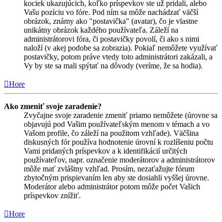
kociek ukazujúcich, koľko príspevkov ste už pridali, alebo
Vašu pozíciu vo fóre. Pod ním sa môže nachádzať väčší
obrázok, známy ako "postavička" (avatar), čo je vlastne
unikátny obrázok každého používateľa. Záleží na
administrátorovi fóra, či postavičky povolí, či ako s nimi
naloží (v akej podobe sa zobrazia). Pokiaľ nemôžete využívať
postavičky, potom práve vtedy toto administrátori zakázali, a
Vy by ste sa mali spýtať na dôvody (veríme, že sa hodia).
Hore
Ako zmeniť svoje zaradenie?
Zvyčajne svoje zaradenie zmeniť priamo nemôžete (úrovne sa
objavujú pod Vašim používateľským menom v témach a vo
Vašom profile, čo záleží na použitom vzhľade). Väčšina
diskusných fór používa hodnotenie úrovní k rozlíšeniu počtu
Vami pridaných príspevkov a k identifikácií určitých
používateľov, napr. označenie moderátorov a administrátorov
môže mať zvláštny vzhľad. Prosím, nezaťažujte fórum
zbytočným prispievaním len aby ste dosiahli vyššej úrovne.
Moderátor alebo administrátor potom môže počet Vašich
príspevkov znížiť.
Hore