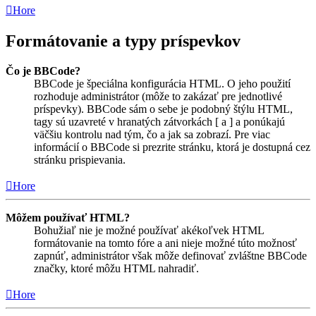
Hore
Formátovanie a typy príspevkov
Čo je BBCode?
BBCode je špeciálna konfigurácia HTML. O jeho použití
rozhoduje administrátor (môže to zakázať pre jednotlivé
príspevky). BBCode sám o sebe je podobný štýlu HTML,
tagy sú uzavreté v hranatých zátvorkách [ a ] a ponúkajú
väčšiu kontrolu nad tým, čo a jak sa zobrazí. Pre viac
informácií o BBCode si prezrite stránku, ktorá je dostupná cez
stránku prispievania.
Hore
Môžem používať HTML?
Bohužiaľ nie je možné používať akékoľvek HTML
formátovanie na tomto fóre a ani nieje možné túto možnosť
zapnúť, administrátor však môže definovať zvláštne BBCode
značky, ktoré môžu HTML nahradiť.
Hore