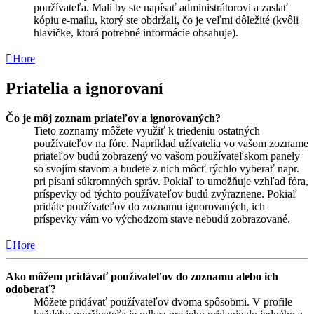
používateľa. Mali by ste napísať administrátorovi a zaslať
kópiu e-mailu, ktorý ste obdržali, čo je veľmi dôležité (kvôli
hlavičke, ktorá potrebné informácie obsahuje).
Hore
Priatelia a ignorovaní
Čo je môj zoznam priateľov a ignorovaných?
Tieto zoznamy môžete využiť k triedeniu ostatných
používateľov na fóre. Napríklad užívatelia vo vašom zozname
priateľov budú zobrazený vo vašom používateľskom panely
so svojím stavom a budete z nich môcť rýchlo vyberať napr.
pri písaní súkromných správ. Pokiaľ to umožňuje vzhľad fóra,
príspevky od týchto používateľov budú zvýraznene. Pokiaľ
pridáte používateľov do zoznamu ignorovaných, ich
príspevky vám vo východzom stave nebudú zobrazované.
Hore
Ako môžem pridávať používateľov do zoznamu alebo ich
odoberať?
Môžete pridávať používateľov dvoma spôsobmi. V profile