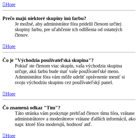
Hore
Prečo majú niektoré skupiny inú farbu?
Je možné, aby administrátor fóra pridelil členom určitej
skupiny farbu, pre uľahčenie ich odlíšenia od ostatných
členov.
Hore
Čo je "Východzia používateľská skupina"?
Pokiaľ ste členom viac skupín, vaša východzia skupina
určuje, akú farbu bude mať vaše používateľské meno.
Administrátor fóra vám môže udeliť oprávnenie meniť si
svoju východziu skupinu cez používateľský panel.
Hore
Čo znamená odkaz "Tím"?
Táto stránka vám poskytuje prehľad členov tímu fóra, vrátane
administrátorov a moderátorov vrátane ďalších informácií, ako
napr. ktoré fóra moderujú, hodnosť atď.
Hore