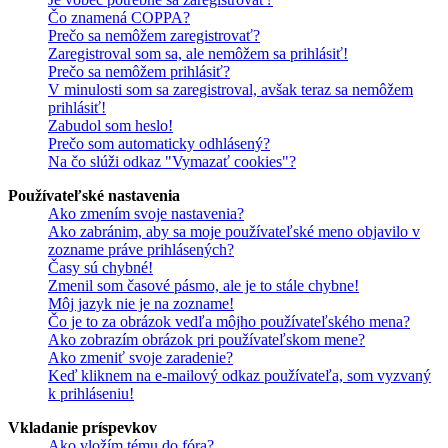
Čo znamená COPPA?
Prečo sa nemôžem zaregistrovať?
Zaregistroval som sa, ale nemôžem sa prihlásiť!
Prečo sa nemôžem prihlásiť?
V minulosti som sa zaregistroval, avšak teraz sa nemôžem
prihlásiť!
Zabudol som heslo!
Prečo som automaticky odhlásený?
Na čo slúži odkaz "Vymazať cookies"?
Používateľské nastavenia
Ako zmením svoje nastavenia?
Ako zabránim, aby sa moje používateľské meno objavilo v
zozname práve prihlásených?
Časy sú chybné!
Zmenil som časové pásmo, ale je to stále chybne!
Môj jazyk nie je na zozname!
Čo je to za obrázok vedľa môjho používateľského mena?
Ako zobrazím obrázok pri používateľskom mene?
Ako zmeniť svoje zaradenie?
Keď kliknem na e-mailový odkaz používateľa, som vyzvaný
k prihláseniu!
Vkladanie príspevkov
Ako vložím tému do fóra?