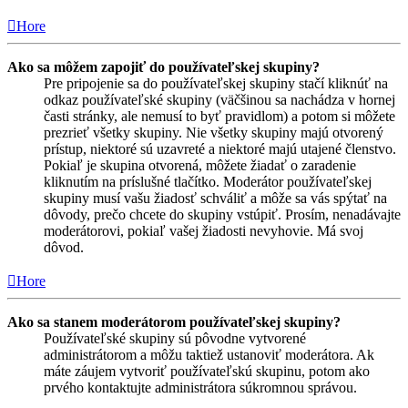
Hore
Ako sa môžem zapojiť do používateľskej skupiny?
Pre pripojenie sa do používateľskej skupiny stačí kliknúť na
odkaz používateľské skupiny (väčšinou sa nachádza v hornej
časti stránky, ale nemusí to byť pravidlom) a potom si môžete
prezrieť všetky skupiny. Nie všetky skupiny majú otvorený
prístup, niektoré sú uzavreté a niektoré majú utajené členstvo.
Pokiaľ je skupina otvorená, môžete žiadať o zaradenie
kliknutím na príslušné tlačítko. Moderátor používateľskej
skupiny musí vašu žiadosť schváliť a môže sa vás spýtať na
dôvody, prečo chcete do skupiny vstúpiť. Prosím, nenadávajte
moderátorovi, pokiaľ vašej žiadosti nevyhovie. Má svoj
dôvod.
Hore
Ako sa stanem moderátorom používateľskej skupiny?
Používateľské skupiny sú pôvodne vytvorené
administrátorom a môžu taktiež ustanoviť moderátora. Ak
máte záujem vytvoriť používateľskú skupinu, potom ako
prvého kontaktujte administrátora súkromnou správou.