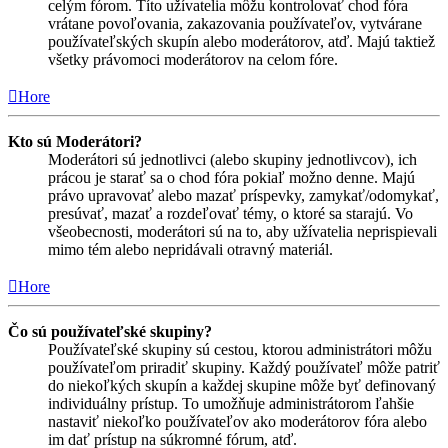
celým fórom. Títo užívatelia môžu kontrolovať chod fóra
vrátane povoľovania, zakazovania používateľov, vytvárane
používateľských skupín alebo moderátorov, atď. Majú taktiež
všetky právomoci moderátorov na celom fóre.
Hore
Kto sú Moderátori?
Moderátori sú jednotlivci (alebo skupiny jednotlivcov), ich
prácou je starať sa o chod fóra pokiaľ možno denne. Majú
právo upravovať alebo mazať príspevky, zamykať/odomykať,
presúvať, mazať a rozdeľovať témy, o ktoré sa starajú. Vo
všeobecnosti, moderátori sú na to, aby užívatelia neprispievali
mimo tém alebo nepridávali otravný materiál.
Hore
Čo sú používateľské skupiny?
Používateľské skupiny sú cestou, ktorou administrátori môžu
používateľom priradiť skupiny. Každý používateľ môže patriť
do niekoľkých skupín a každej skupine môže byť definovaný
individuálny prístup. To umožňuje administrátorom ľahšie
nastaviť niekoľko používateľov ako moderátorov fóra alebo
im dať prístup na súkromné fórum, atď.