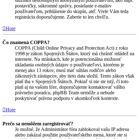
službám nedostupným anonymným používateľom, ako napr.
postavičky, súkromné správy, posielanie e-mailov
používateľom, prihlásenie do skupín, atď. Vrele Vám teda
registráciu doporučujeme. Zaberie to len chvíľu.
Hore
Čo znamená COPPA?
COPPA (Child Online Privacy and Protection Act) z roku
1998 je zákon Spojených Štátov, ktorý má chrániť mládež na
internete. Na stránkach, kde je potencionálna možnosť
ukladania osobných údajov o používateľovi, ktorému je
menej ako 13 rokov, musí mať súhlas rodičov alebo
zákonných zástupcov, aby tieto data uložil. Tento zákon však
platí iba v Spojených Štátoch. Pokiaľ si nie ste istý, či toto
platí aj na vašom fóre, doporučujeme kontaktovať vášho
právneho poradcu, phpBB Team nemôže a nebude
poskytovať právnu podporu v akomkoľvek kontexte.
Hore
Prečo sa nemôžem zaregistrovať?
Je možné, že Administrátor fóra zablokoval vašu IP adresu
alebo zakázal použitie používateľského mena, ktoré ste si