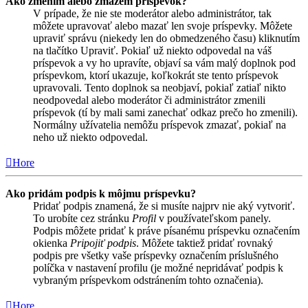
Ako zmením alebo zmažem príspevok?
V prípade, že nie ste moderátor alebo administrátor, tak
môžete upravovať alebo mazať len svoje príspevky. Môžete
upraviť správu (niekedy len do obmedzeného času) kliknutím
na tlačítko Upraviť. Pokiaľ už niekto odpovedal na váš
príspevok a vy ho upravíte, objaví sa vám malý doplnok pod
príspevkom, ktorí ukazuje, koľkokrát ste tento príspevok
upravovali. Tento doplnok sa neobjaví, pokiaľ zatiaľ nikto
neodpovedal alebo moderátor či administrátor zmenili
príspevok (tí by mali sami zanechať odkaz prečo ho zmenili).
Normálny užívatelia nemôžu príspevok zmazať, pokiaľ na
neho už niekto odpovedal.
Hore
Ako pridám podpis k môjmu príspevku?
Pridať podpis znamená, že si musíte najprv nie aký vytvoriť.
To urobíte cez stránku
Profil
v používateľskom panely.
Podpis môžete pridať k práve písanému príspevku označením
okienka
Pripojiť podpis
. Môžete taktiež pridať rovnaký
podpis pre všetky vaše príspevky označením príslušného
políčka v nastavení profilu (je možné nepridávať podpis k
vybraným príspevkom odstránením tohto označenia).
Hore