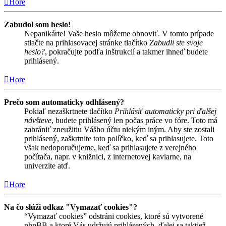
Hore
Zabudol som heslo!
Nepanikárte! Vaše heslo môžeme obnoviť. V tomto prípade
stlačte na prihlasovacej stránke tlačítko
Zabudli ste svoje
heslo?
, pokračujte podľa inštrukcií a takmer ihneď budete
prihlásený.
Hore
Prečo som automaticky odhlásený?
Pokiaľ nezaškrtnete tlačítko
Prihlásiť automaticky pri ďalšej
návšteve
, budete prihlásený len počas práce vo fóre. Toto má
zabrániť zneužitiu Vášho účtu niekým iným. Aby ste zostali
prihlásený, zaškrtnite toto políčko, keď sa prihlasujete. Toto
však nedoporučujeme, keď sa prihlasujete z verejného
počítača, napr. v knižnici, z internetovej kaviarne, na
univerzite atď.
Hore
Na čo slúži odkaz "Vymazať cookies"?
“Vymazať cookies” odstráni cookies, ktoré sú vytvorené
phpBB a ktoré Vás udržujú prihlásených, ďalej sa taktiež