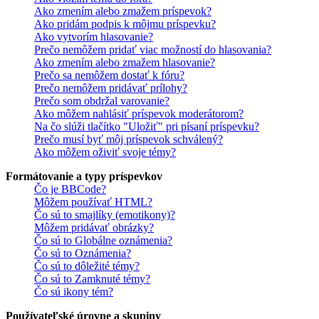
Ako zmením alebo zmažem príspevok?
Ako pridám podpis k môjmu príspevku?
Ako vytvorím hlasovanie?
Prečo nemôžem pridať viac možností do hlasovania?
Ako zmením alebo zmažem hlasovanie?
Prečo sa nemôžem dostať k fóru?
Prečo nemôžem pridávať prílohy?
Prečo som obdržal varovanie?
Ako môžem nahlásiť príspevok moderátorom?
Na čo slúži tlačítko "Uložiť" pri písaní príspevku?
Prečo musí byť môj príspevok schválený?
Ako môžem oživiť svoje témy?
Formátovanie a typy príspevkov
Čo je BBCode?
Môžem používať HTML?
Čo sú to smajlíky (emotikony)?
Môžem pridávať obrázky?
Čo sú to Globálne oznámenia?
Čo sú to Oznámenia?
Čo sú to dôležité témy?
Čo sú to Zamknuté témy?
Čo sú ikony tém?
Používateľské úrovne a skupiny