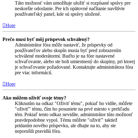
Táto možnosť vám umožňuje uložiť si rozpísané správy pre
neskoršie odoslanie. Pre ich opätovné načítanie navštívte
používateľský panel, kde sú správy uložené.
Hore
Prečo musí byť môj príspevok schválený?
Administrátor fóra môže nastaviť, že príspevky od
používateľov alebo skupín musia byť pred zobrazením
schválené moderátormi. Buďto je na fóre nastavené
schvaľovanie, alebo ste boli umiestnený do skupiny, pri ktorej
je schvaľovanie požadované. Kontaktujte administrátora fóra
pre viac informácií.
Hore
Ako môžem oživiť svoje témy?
Kliknutím na odkaz "Oživiť tému", pokiaľ ho vidíte, môžete
"oživiť" tému, čím ho posuniete na prvé miesto v prehľadu
tém. Pokiaľ tento odkaz nevidíte, administrátor túto možnosť
pravdepodobne vypol. Tému môžete "oživiť" taktiež
pridaním nového príspevku, ale dbajte na to, aby ste
neporušili pravidlá fóra.