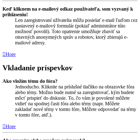
Keď kliknem na e-mailový odkaz používateľa, som vyzvaný k
prihláseniu!
Len zaregistrovaní užívatelia môžu posielať e-mail ľuďom cez
nastavený e-mailový formulár (pokiaľ administrátor túto
možnosť povolil). Toto opatrenie umožňuje zbaviť sa
otravných anonymných správ a robotov, ktorý zbierajú e-
mailové adresy.
Hore
Vkladanie príspevkov
Ako vložím tému do fóra?
Jednoducho. Kliknite na príslušné tlačítko na obrazovke fóra
alebo témy. Možno bude nutné sa zaregistrovať, kým budete
môcť prispieť do diskusie. To, čo vám je povolené môžete
vidieť na spodnej časti fóra alebo témy (napr. Môžete
zakladať nové témy v tomto fóre, Môžete odpovedať na témy
v tomto fóre, atď.).
Hore