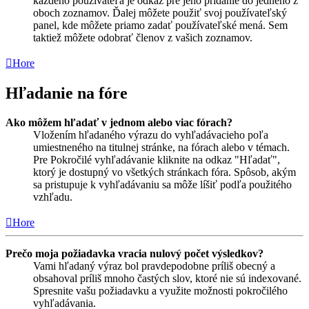
každého používateľa je odkaz pre jeho pridanie do jedného z
oboch zoznamov. Ďalej môžete použiť svoj používateľský
panel, kde môžete priamo zadať používateľské mená. Sem
taktiež môžete odobrať členov z vašich zoznamov.
Hore
Hľadanie na fóre
Ako môžem hľadať v jednom alebo viac fórach?
Vložením hľadaného výrazu do vyhľadávacieho poľa
umiestneného na titulnej stránke, na fórach alebo v témach.
Pre Pokročilé vyhľadávanie kliknite na odkaz "Hľadať",
ktorý je dostupný vo všetkých stránkach fóra. Spôsob, akým
sa pristupuje k vyhľadávaniu sa môže líšiť podľa použitého
vzhľadu.
Hore
Prečo moja požiadavka vracia nulový počet výsledkov?
Vami hľadaný výraz bol pravdepodobne príliš obecný a
obsahoval príliš mnoho častých slov, ktoré nie sú indexované.
Spresnite vašu požiadavku a využite možnosti pokročilého
vyhľadávania.