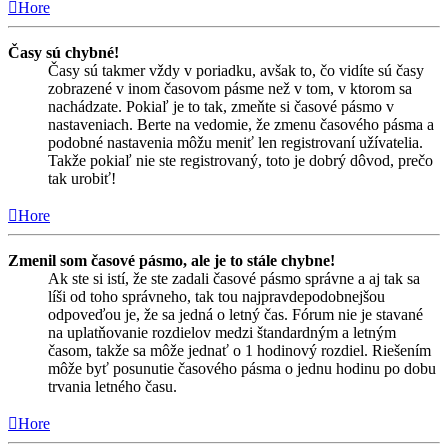
Hore
Časy sú chybné!
Časy sú takmer vždy v poriadku, avšak to, čo vidíte sú časy
zobrazené v inom časovom pásme než v tom, v ktorom sa
nachádzate. Pokiaľ je to tak, zmeňte si časové pásmo v
nastaveniach. Berte na vedomie, že zmenu časového pásma a
podobné nastavenia môžu meniť len registrovaní užívatelia.
Takže pokiaľ nie ste registrovaný, toto je dobrý dôvod, prečo
tak urobiť!
Hore
Zmenil som časové pásmo, ale je to stále chybne!
Ak ste si istí, že ste zadali časové pásmo správne a aj tak sa
líši od toho správneho, tak tou najpravdepodobnejšou
odpoveďou je, že sa jedná o letný čas. Fórum nie je stavané
na uplatňovanie rozdielov medzi štandardným a letným
časom, takže sa môže jednať o 1 hodinový rozdiel. Riešením
môže byť posunutie časového pásma o jednu hodinu po dobu
trvania letného času.
Hore