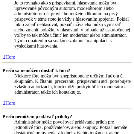
Je to rovnako ako s príspevkami, hlasovania môžu byť
upravované pôvodným autorom, moderátorom alebo
administrátorom. Upraviť ho môžete kliknutím na prvý
príspevok v téme (toto je vždy s hlasovaním spojené). Pokiaľ
nikto zatiaľ nehlasoval, pokiaľ užívatelia môžu vymazať
alebo zmeniť položku v hlasovaní, v prípade už uskutočnenej
voľby to tak môže učiniť len moderátor alebo administrátor.
Týmto opatrením sa snažíme zabrániť manipulácii s
výsledkami hlasovania.
Hore
Prečo sa nemôžem dostať k fóru?
Niektoré fóra môžu byť zneprístupnené určitým ľuďom či
skupinám. K čítaniu, prezeraniu, prispievaniu atď. potrebujete
zvláštnu autorizáciu, ktorú môže poskytnúť len moderátor a
administrátor, takže ich kontaktujte.
Hore
Prečo nemôžem pridávať prílohy?
Administrátor môže povoľovať pridávanie príloh pre
jednotlivé fóra, používateľov, alebo skupiny. Pokiaľ nemáte
dostatočné oprávnenia z jednej z týchto možností, alebo