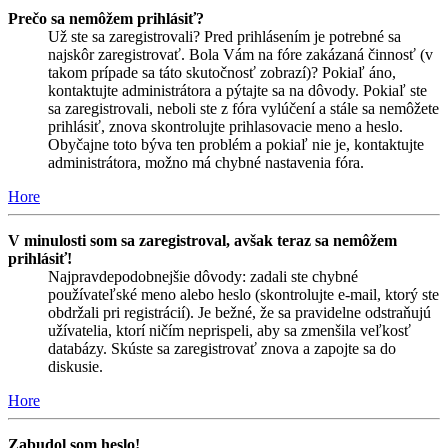
Prečo sa nemôžem prihlásiť?
Už ste sa zaregistrovali? Pred prihlásením je potrebné sa
najskôr zaregistrovať. Bola Vám na fóre zakázaná činnosť (v
takom prípade sa táto skutočnosť zobrazí)? Pokiaľ áno,
kontaktujte administrátora a pýtajte sa na dôvody. Pokiaľ ste
sa zaregistrovali, neboli ste z fóra vylúčení a stále sa nemôžete
prihlásiť, znova skontrolujte prihlasovacie meno a heslo.
Obyčajne toto býva ten problém a pokiaľ nie je, kontaktujte
administrátora, možno má chybné nastavenia fóra.
Hore
V minulosti som sa zaregistroval, avšak teraz sa nemôžem
prihlásiť!
Najpravdepodobnejšie dôvody: zadali ste chybné
používateľské meno alebo heslo (skontrolujte e-mail, ktorý ste
obdržali pri registrácií). Je bežné, že sa pravidelne odstraňujú
užívatelia, ktorí ničím neprispeli, aby sa zmenšila veľkosť
databázy. Skúste sa zaregistrovať znova a zapojte sa do
diskusie.
Hore
Zabudol som heslo!