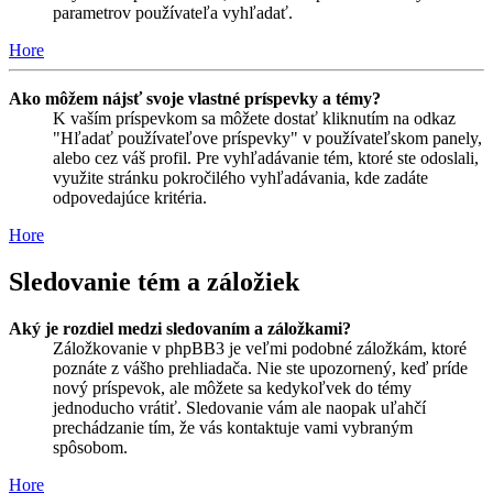
parametrov používateľa vyhľadať.
Hore
Ako môžem nájsť svoje vlastné príspevky a témy?
K vaším príspevkom sa môžete dostať kliknutím na odkaz
"Hľadať používateľove príspevky" v používateľskom panely,
alebo cez váš profil. Pre vyhľadávanie tém, ktoré ste odoslali,
využite stránku pokročilého vyhľadávania, kde zadáte
odpovedajúce kritéria.
Hore
Sledovanie tém a záložiek
Aký je rozdiel medzi sledovaním a záložkami?
Záložkovanie v phpBB3 je veľmi podobné záložkám, ktoré
poznáte z vášho prehliadača. Nie ste upozornený, keď príde
nový príspevok, ale môžete sa kedykoľvek do témy
jednoducho vrátiť. Sledovanie vám ale naopak uľahčí
prechádzanie tím, že vás kontaktuje vami vybraným
spôsobom.
Hore