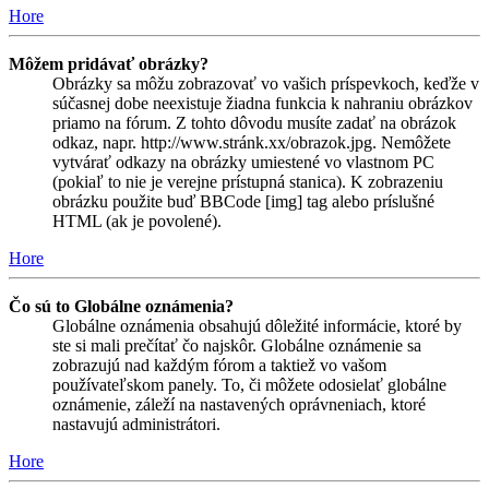
Hore
Môžem pridávať obrázky?
Obrázky sa môžu zobrazovať vo vašich príspevkoch, keďže v
súčasnej dobe neexistuje žiadna funkcia k nahraniu obrázkov
priamo na fórum. Z tohto dôvodu musíte zadať na obrázok
odkaz, napr. http://www.stránk.xx/obrazok.jpg. Nemôžete
vytvárať odkazy na obrázky umiestené vo vlastnom PC
(pokiaľ to nie je verejne prístupná stanica). K zobrazeniu
obrázku použite buď BBCode [img] tag alebo príslušné
HTML (ak je povolené).
Hore
Čo sú to Globálne oznámenia?
Globálne oznámenia obsahujú dôležité informácie, ktoré by
ste si mali prečítať čo najskôr. Globálne oznámenie sa
zobrazujú nad každým fórom a taktiež vo vašom
používateľskom panely. To, či môžete odosielať globálne
oznámenie, záleží na nastavených oprávneniach, ktoré
nastavujú administrátori.
Hore