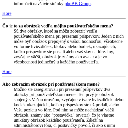
informácií navštívte stránky
phpBB Group
.
Hore
Čo je to za obrázok vedľa môjho používateľského mena?
Sú dva obrázky, ktoré sa môžu zobraziť vedľa
používateľského mena pri prezeraní príspevkov. Jeden z nich
môže byť obrázok prepojený s vašou hodnosťou, všeobecne
vo forme hviezdičiek, blokov alebo bodiek, ukazujúcich,
koľko príspevkov ste poslali alebo váš stav na fóre. Iný,
zvyčajne väčší, obrázok je známy ako avatar a je vo
všeobecnosti jedinečný u každého používateľa.
Hore
Ako zobrazím obrázok pri používateľskom mene?
Možno ste zaregistrovali pri prezeraní príspevkov dva
obrázky pri používateľskom mene. Ten prvý je obrázok
spojený s Vašou úrovňou, zvyčajne v tvare hviezdičiek alebo
kociek ukazujúcich, koľko príspevkov ste už pridali, alebo
Vašu pozíciu vo fóre. Pod ním sa môže nachádzať väčší
obrázok, známy ako "postavička" (avatar), čo je vlastne
unikátny obrázok každého používateľa. Záleží na
administrátorovi fóra, či postavičky povolí, či ako s nimi