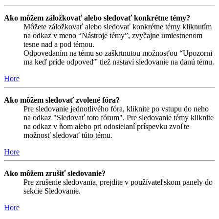
Ako môžem záložkovať alebo sledovať konkrétne témy?
Môžete záložkovať alebo sledovať konkrétne témy kliknutím
na odkaz v meno “Nástroje témy”, zvyčajne umiestnenom
tesne nad a pod témou.
Odpovedaním na tému so zaškrtnutou možnosťou “Upozorni
ma keď príde odpoveď” tiež nastaví sledovanie na danú tému.
Hore
Ako môžem sledovať zvolené fóra?
Pre sledovanie jednotlivého fóra, kliknite po vstupu do neho
na odkaz "Sledovať toto fórum". Pre sledovanie témy kliknite
na odkaz v ňom alebo pri odosielaní príspevku zvoľte
možnosť sledovať túto tému.
Hore
Ako môžem zrušiť sledovanie?
Pre zrušenie sledovania, prejdite v používateľskom panely do
sekcie Sledovanie.
Hore