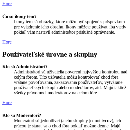
Hore
Čo sú ikony tém?
Ikony tém sú obrázky, ktoré môžu byť spojené s príspevkom
pre vyjadrenie jeho obsahu. Ikony môžete používať iba vtedy
pokiaľ vám nastavil administrátor príslušné oprávnenie.
Hore
Používateľské úrovne a skupiny
Kto sú Administrátori?
Administrátori sú užívatelia poverení najvyššou kontrolou nad
celým fórom. Títo užívatelia môžu kontrolovať chod fóra
vrátane povoľovania, zakazovania používateľov, vytvárane
používateľských skupín alebo moderátorov, atď. Majú taktiež
všetky právomoci moderátorov na celom fóre.
Hore
Kto sú Moderátori?
Moderátori sú jednotlivci (alebo skupiny jednotlivcov), ich
prácou je starať sa o chod fóra pokiaľ možno denne. Majú