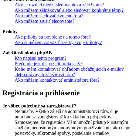
Aký je rozdiel medzi sledovaním a záložkami?
Ako môžem záložkovať alebo sledovať konkrétne témy?
Ako môžem sledovať zvolené fóra?
Ako môžem zrušiť sledovanie?
Prílohy
Aké prílohy sú povolené na tomto fóre?
Ako si môžem zobraziť všetky svoje prílohy?
Záležitosti okolo phpBB
Kto napísal tento program?
Prečo nie je k dispozícii funkcia X?
Koho mám kontaktovať ohľadom obťažujúcich e-mailov
alebo právnych záležitostí fóra?
Ako môžem kontaktovať aministrátora fóra?
Registrácia a prihlásenie
Je vôbec potrebné sa zaregistrovať?
Nemusíte. Všetko záleží na administrátorovi fóra, či je
potrebné sa zaregistrovať ku vkladaniu príspevkov.
Samozrejme, že registrácia Vám umožní prístup k ostatným
službám nedostupným anonymným používateľom, ako napr.
postavičky, súkromné správy, posielanie e-mailov