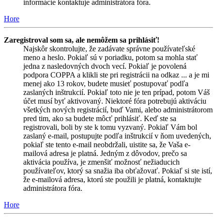
informácie kontaktuje administrátora fóra.
Hore
Zaregistroval som sa, ale nemôžem sa prihlásiť!
Najskôr skontrolujte, že zadávate správne používateľské
meno a heslo. Pokiaľ sú v poriadku, potom sa mohla stať
jedna z nasledovných dvoch vecí. Pokiaľ je povolená
podpora COPPA a klikli ste pri registrácii na odkaz ... a je mi
menej ako 13 rokov, budete musieť postupovať podľa
zaslaných inštrukcií. Pokiaľ toto nie je ten prípad, potom Váš
účet musí byť aktivovaný. Niektoré fóra potrebujú aktiváciu
všetkých nových registrácií, buď Vami, alebo administrátorom
pred tim, ako sa budete môcť prihlásiť. Keď ste sa
registrovali, boli by ste k tomu vyzvaný. Pokiaľ Vám bol
zaslaný e-mail, postupujte podľa inštrukcií v ňom uvedených,
pokiaľ ste tento e-mail neobdržali, uistite sa, že Vaša e-
mailová adresa je platná. Jedným z dôvodov, prečo sa
aktivácia používa, je zmenšiť možnosť nežiaducich
používateľov, ktorý sa snažia iba obťažovať. Pokiaľ si ste istí,
že e-mailová adresa, ktorú ste použili je platná, kontaktujte
administrátora fóra.
Hore