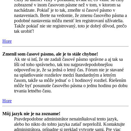
zobrazené v inom časovom pásme než v tom, v ktorom sa
nachádzate. Pokiaľ je to tak, zmeňte si časové pásmo v
nastaveniach. Berte na vedomie, že zmenu časového pásma a
podobné nastavenia môžu meniť len registrovaní užívatelia.
Takže pokiaľ nie ste registrovaný, toto je dobrý dôvod, prečo
tak urobiť!
Hore
Zmenil som časové pásmo, ale je to stále chybne!
Ak ste si istí, že ste zadali časové pásmo správne a aj tak sa
líši od toho správneho, tak tou najpravdepodobnejšou
odpoveďou je, že sa jedná o letný čas. Fórum nie je stavané
na uplatňovanie rozdielov medzi štandardným a letným
časom, takže sa môže jednať o 1 hodinový rozdiel. Riešením
môže byť posunutie časového pásma o jednu hodinu po dobu
trvania letného času.
Hore
Môj jazyk nie je na zozname!
Pravdepodobne administrátor nenainštaloval tento jazyk,
alebo ho nikto do tohto jazyka zatiaľ nepreložil. Kontaktujte
administrátora, prípadne si preklad vytvorte sami. Pre viac