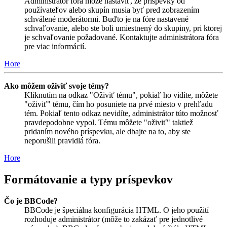
Administrátor fóra môže nastaviť, že príspevky od
používateľov alebo skupín musia byť pred zobrazením
schválené moderátormi. Buďto je na fóre nastavené
schvaľovanie, alebo ste boli umiestnený do skupiny, pri ktorej
je schvaľovanie požadované. Kontaktujte administrátora fóra
pre viac informácií.
Hore
Ako môžem oživiť svoje témy?
Kliknutím na odkaz "Oživiť tému", pokiaľ ho vidíte, môžete
"oživiť" tému, čím ho posuniete na prvé miesto v prehľadu
tém. Pokiaľ tento odkaz nevidíte, administrátor túto možnosť
pravdepodobne vypol. Tému môžete "oživiť" taktiež
pridaním nového príspevku, ale dbajte na to, aby ste
neporušili pravidlá fóra.
Hore
Formátovanie a typy príspevkov
Čo je BBCode?
BBCode je špeciálna konfigurácia HTML. O jeho použití
rozhoduje administrátor (môže to zakázať pre jednotlivé