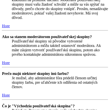
skupiny musí vašu žiadosť schváliť a môže sa vás spýtať na
dôvody, prečo chcete do skupiny vstúpiť. Prosím, nenadávajte
moderátorovi, pokiaľ vašej žiadosti nevyhovie. Má svoj
dôvod.
Hore
Ako sa stanem moderátorom používateľskej skupiny?
Používateľské skupiny sú pôvodne vytvorené
administrátorom a môžu taktiež ustanoviť moderátora. Ak
máte záujem vytvoriť používateľskú skupinu, potom ako
prvého kontaktujte administrátora súkromnou správou.
Hore
Prečo majú niektoré skupiny inú farbu?
Je možné, aby administrátor fóra pridelil členom určitej
skupiny farbu, pre uľahčenie ich odlíšenia od ostatných
členov.
Hore
Čo je "Východzia používateľská skupina"?