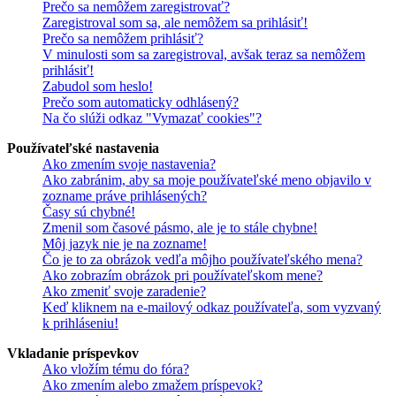
Prečo sa nemôžem zaregistrovať?
Zaregistroval som sa, ale nemôžem sa prihlásiť!
Prečo sa nemôžem prihlásiť?
V minulosti som sa zaregistroval, avšak teraz sa nemôžem
prihlásiť!
Zabudol som heslo!
Prečo som automaticky odhlásený?
Na čo slúži odkaz "Vymazať cookies"?
Používateľské nastavenia
Ako zmením svoje nastavenia?
Ako zabránim, aby sa moje používateľské meno objavilo v
zozname práve prihlásených?
Časy sú chybné!
Zmenil som časové pásmo, ale je to stále chybne!
Môj jazyk nie je na zozname!
Čo je to za obrázok vedľa môjho používateľského mena?
Ako zobrazím obrázok pri používateľskom mene?
Ako zmeniť svoje zaradenie?
Keď kliknem na e-mailový odkaz používateľa, som vyzvaný
k prihláseniu!
Vkladanie príspevkov
Ako vložím tému do fóra?
Ako zmením alebo zmažem príspevok?