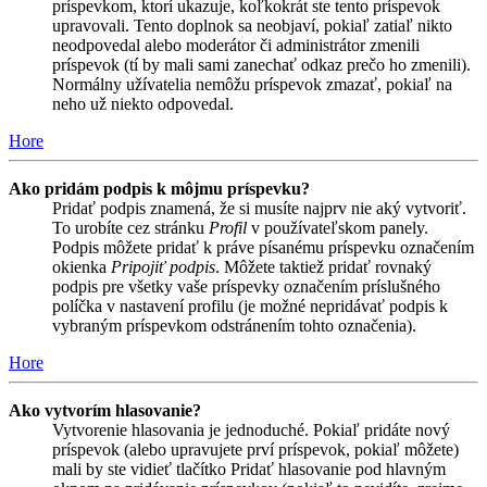
príspevkom, ktorí ukazuje, koľkokrát ste tento príspevok
upravovali. Tento doplnok sa neobjaví, pokiaľ zatiaľ nikto
neodpovedal alebo moderátor či administrátor zmenili
príspevok (tí by mali sami zanechať odkaz prečo ho zmenili).
Normálny užívatelia nemôžu príspevok zmazať, pokiaľ na
neho už niekto odpovedal.
Hore
Ako pridám podpis k môjmu príspevku?
Pridať podpis znamená, že si musíte najprv nie aký vytvoriť.
To urobíte cez stránku
Profil
v používateľskom panely.
Podpis môžete pridať k práve písanému príspevku označením
okienka
Pripojiť podpis
. Môžete taktiež pridať rovnaký
podpis pre všetky vaše príspevky označením príslušného
políčka v nastavení profilu (je možné nepridávať podpis k
vybraným príspevkom odstránením tohto označenia).
Hore
Ako vytvorím hlasovanie?
Vytvorenie hlasovania je jednoduché. Pokiaľ pridáte nový
príspevok (alebo upravujete prví príspevok, pokiaľ môžete)
mali by ste vidieť tlačítko Pridať hlasovanie pod hlavným