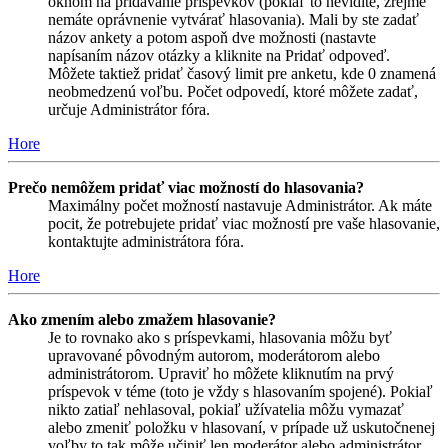
oknom na pridávanie príspevkov (pokiaľ to nevidíte, zrejme
nemáte oprávnenie vytvárať hlasovania). Mali by ste zadať
názov ankety a potom aspoň dve možnosti (nastavte
napísaním názov otázky a kliknite na Pridať odpoveď.
Môžete taktiež pridať časový limit pre anketu, kde 0 znamená
neobmedzenú voľbu. Počet odpovedí, ktoré môžete zadať,
určuje Administrátor fóra.
Hore
Prečo nemôžem pridať viac možností do hlasovania?
Maximálny počet možností nastavuje Administrátor. Ak máte
pocit, že potrebujete pridať viac možností pre vaše hlasovanie,
kontaktujte administrátora fóra.
Hore
Ako zmením alebo zmažem hlasovanie?
Je to rovnako ako s príspevkami, hlasovania môžu byť
upravované pôvodným autorom, moderátorom alebo
administrátorom. Upraviť ho môžete kliknutím na prvý
príspevok v téme (toto je vždy s hlasovaním spojené). Pokiaľ
nikto zatiaľ nehlasoval, pokiaľ užívatelia môžu vymazať
alebo zmeniť položku v hlasovaní, v prípade už uskutočnenej
voľby to tak môže učiniť len moderátor alebo administrátor.