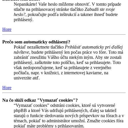
Nepanikárte! Vaše heslo môžeme obnoviť. V tomto prípade
stlačte na prihlasovacej stránke tlačítko
Zabudli ste svoje
heslo?
, pokračujte podľa inštrukcií a takmer ihneď budete
prihlásený.
Hore
Prečo som automaticky odhlásený?
Pokiaľ nezaškrtnete tlačítko
Prihlásiť automaticky pri ďalšej
návšteve
, budete prihlásený len počas práce vo fóre. Toto má
zabrániť zneužitiu Vášho účtu niekým iným. Aby ste zostali
prihlásený, zaškrtnite toto políčko, keď sa prihlasujete. Toto
však nedoporučujeme, keď sa prihlasujete z verejného
počítača, napr. v knižnici, z internetovej kaviarne, na
univerzite atď.
Hore
Na čo slúži odkaz "Vymazať cookies"?
“Vymazať cookies” odstráni cookies, ktoré sú vytvorené
phpBB a ktoré Vás udržujú prihlásených, ďalej sa taktiež
starajú o funkcie sledovania nových príspevkov na fórach a v
témach, pokiaľ to administrátor umožní. Zmažte cookies fóra
pokiaľ máte problémy s prihlasovaním.