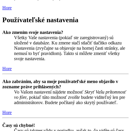
Hore
Používateľské nastavenia
Ako zmením svoje nastavenia?
Všetky Vaše nastavenia (pokiaľ ste zaregistrovaný) sú
uložené v databáze. Ku zmene stačí stlačiť tlačítko odkazu
Nastavenia (zvyčajne sa objavuje na hornej časti stránky, ale
nemusí to byť pravidlom). Takto si môžete zmeniť všetky
svoje nastavenia.
Hore
Ako zabránim, aby sa moje používateľské meno objavilo v
zozname práve prihlásených?
Vo Vašom nastavení nájdete možnosť
Skryť Vašu prítomnosť
vo fóre
, pokiaľ túto možnosť
zvolíte
budete viditeľný len pre
administrátorov. Budete počítaný ako skrytý používateľ.
Hore
Časy sú chybné!
Časy sú takmer vždy v poriadku, avšak to, čo vidíte sú časy