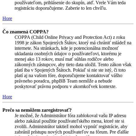
používateľom, prihlásenie do skupín, atď. Vrele Vám teda
registráciu doporučujeme. Zaberie to len chvíľu.
Hore
Čo znamená COPPA?
COPPA (Child Online Privacy and Protection Act) z roku
1998 je zákon Spojených Štátov, ktorý má chrániť mládež na
internete. Na stránkach, kde je potencionálna možnosť
ukladania osobných údajov o používateľovi, ktorému je
menej ako 13 rokov, musí mať súhlas rodičov alebo
zákonných zástupcov, aby tieto data uložil. Tento zákon však
platí iba v Spojených Štátoch. Pokiaľ si nie ste istý, či toto
platí aj na vašom fóre, doporučujeme kontaktovať vášho
právneho poradcu, phpBB Team nemôže a nebude
poskytovať právnu podporu v akomkoľvek kontexte.
Hore
Prečo sa nemôžem zaregistrovať?
Je možné, že Administrátor fóra zablokoval vašu IP adresu
alebo zakázal použitie používateľského mena, ktoré ste si
zvolili. Administrátor taktiež mohol vypnúť registrácie, aby
zabránil prístupu nových používateľov na fórum. Pre ďalšie