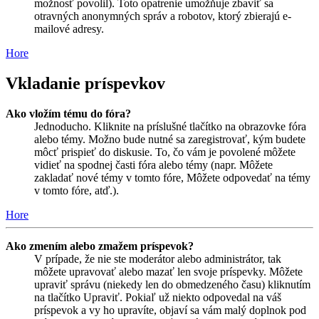
možnosť povolil). Toto opatrenie umožňuje zbaviť sa
otravných anonymných správ a robotov, ktorý zbierajú e-
mailové adresy.
Hore
Vkladanie príspevkov
Ako vložím tému do fóra?
Jednoducho. Kliknite na príslušné tlačítko na obrazovke fóra
alebo témy. Možno bude nutné sa zaregistrovať, kým budete
môcť prispieť do diskusie. To, čo vám je povolené môžete
vidieť na spodnej časti fóra alebo témy (napr. Môžete
zakladať nové témy v tomto fóre, Môžete odpovedať na témy
v tomto fóre, atď.).
Hore
Ako zmením alebo zmažem príspevok?
V prípade, že nie ste moderátor alebo administrátor, tak
môžete upravovať alebo mazať len svoje príspevky. Môžete
upraviť správu (niekedy len do obmedzeného času) kliknutím
na tlačítko Upraviť. Pokiaľ už niekto odpovedal na váš
príspevok a vy ho upravíte, objaví sa vám malý doplnok pod