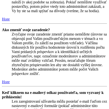
naloží (v akej podobe sa zobrazia). Pokiaľ nemôžete využívať
postavičky, potom práve vtedy toto administrátori zakázali, a
Vy by ste sa mali spýtať na dôvody (veríme, že sa hodia).
Hore
Ako zmeniť svoje zaradenie?
Zvyčajne svoje zaradenie zmeniť priamo nemôžete (úrovne sa
objavujú pod Vašim používateľským menom v témach a vo
Vašom profile, čo záleží na použitom vzhľade). Väčšina
diskusných fór používa hodnotenie úrovní k rozlíšeniu počtu
Vami pridaných príspevkov a k identifikácií určitých
používateľov, napr. označenie moderátorov a administrátorov
môže mať zvláštny vzhľad. Prosím, nezaťažujte fórum
zbytočným prispievaním len aby ste dosiahli vyššej úrovne.
Moderátor alebo administrátor potom môže počet Vašich
príspevkov znížiť.
Hore
Keď kliknem na e-mailový odkaz používateľa, som vyzvaný k
prihláseniu!
Len zaregistrovaní užívatelia môžu posielať e-mail ľuďom cez
nastavený e-mailový formulár (pokiaľ administrátor túto