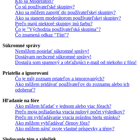
Kto sú Moderátori?
Čo sú používateľské skupiny?
Ako sa môžem zapojiť do používateľskej skupiny?
Ako sa stanem moderátorom používateľskej skupiny?
Prečo majú niektoré skupiny inú farbu?
Čo je "Východzia používateľská skupina"?
Čo znamená odkaz "Tím"?
Súkromné správy
Nemôžem posielať súkromné správy!
Dostávam nechcené súkromné správy!
Dostal/a som spamový a obťažujúci e-mail od niekoho z fóra!
Priatelia a ignorovaní
Čo je môj zoznam priateľov a ignorovaných?
Ako môžem pridávať používateľov do zoznamu alebo ich
odoberať?
Hľadanie na fóre
Ako môžem hľadať v jednom alebo viac fórach?
Prečo moja požiadavka vracia nulový počet výsledkov?
Prečo mi vyhľadávanie vracia prázdnu bielu stránku?
Ako môžem vyhľadávať členov fóra?
Ako môžem nájsť svoje vlastné príspevky a témy?
Sledovanie tém a záložiek