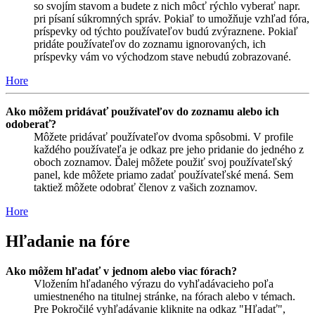
so svojím stavom a budete z nich môcť rýchlo vyberať napr.
pri písaní súkromných správ. Pokiaľ to umožňuje vzhľad fóra,
príspevky od týchto používateľov budú zvýraznene. Pokiaľ
pridáte používateľov do zoznamu ignorovaných, ich
príspevky vám vo východzom stave nebudú zobrazované.
Hore
Ako môžem pridávať používateľov do zoznamu alebo ich
odoberať?
Môžete pridávať používateľov dvoma spôsobmi. V profile
každého používateľa je odkaz pre jeho pridanie do jedného z
oboch zoznamov. Ďalej môžete použiť svoj používateľský
panel, kde môžete priamo zadať používateľské mená. Sem
taktiež môžete odobrať členov z vašich zoznamov.
Hore
Hľadanie na fóre
Ako môžem hľadať v jednom alebo viac fórach?
Vložením hľadaného výrazu do vyhľadávacieho poľa
umiestneného na titulnej stránke, na fórach alebo v témach.
Pre Pokročilé vyhľadávanie kliknite na odkaz "Hľadať",