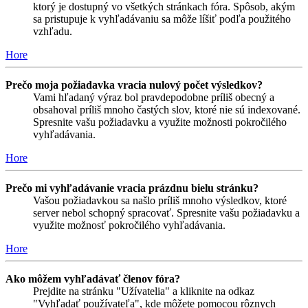
ktorý je dostupný vo všetkých stránkach fóra. Spôsob, akým
sa pristupuje k vyhľadávaniu sa môže líšiť podľa použitého
vzhľadu.
Hore
Prečo moja požiadavka vracia nulový počet výsledkov?
Vami hľadaný výraz bol pravdepodobne príliš obecný a
obsahoval príliš mnoho častých slov, ktoré nie sú indexované.
Spresnite vašu požiadavku a využite možnosti pokročilého
vyhľadávania.
Hore
Prečo mi vyhľadávanie vracia prázdnu bielu stránku?
Vašou požiadavkou sa našlo príliš mnoho výsledkov, ktoré
server nebol schopný spracovať. Spresnite vašu požiadavku a
využite možnosť pokročilého vyhľadávania.
Hore
Ako môžem vyhľadávať členov fóra?
Prejdite na stránku "Užívatelia" a kliknite na odkaz
"Vyhľadať používateľa", kde môžete pomocou rôznych