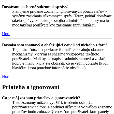
Dostávam nechcené súkromné správy!
Plánujeme pridanie zoznamu ignorovaných používateľov v
systému zasielania súkromných správ. Teraz, pokiaľ dostávate
takéto správy, kontaktujte svojho administrátora, ktorý má tu
moc takému používateľovi zasielanie správ zakázať.
Hore
Dostal/a som spamový a obťažujúci e-mail od niekoho z fóra!
To je nám ľúto. Príspevkové formuláre obsahujú obranné
mechanizmy, ktorými sa snažíme vystopovať takéhoto
používateľa. Mali by ste napísať administrátorovi a zaslať
kópiu e-mailu, ktorý ste obdržali, čo je veľmi dôležité (kvôli
hlavičke, ktorá potrebné informácie obsahuje).
Hore
Priatelia a ignorovaní
Čo je môj zoznam priateľov a ignorovaných?
Tieto zoznamy môžete využiť k triedeniu ostatných
používateľov na fóre. Napríklad užívatelia vo vašom zozname
priateľov budú zobrazený vo vašom používateľskom panely