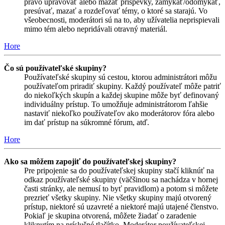
právo upravovať alebo mazať príspevky, zamykať/odomykať,
presúvať, mazať a rozdeľovať témy, o ktoré sa starajú. Vo
všeobecnosti, moderátori sú na to, aby užívatelia neprispievali
mimo tém alebo nepridávali otravný materiál.
Hore
Čo sú používateľské skupiny?
Používateľské skupiny sú cestou, ktorou administrátori môžu
používateľom priradiť skupiny. Každý používateľ môže patriť
do niekoľkých skupín a každej skupine môže byť definovaný
individuálny prístup. To umožňuje administrátorom ľahšie
nastaviť niekoľko používateľov ako moderátorov fóra alebo
im dať prístup na súkromné fórum, atď.
Hore
Ako sa môžem zapojiť do používateľskej skupiny?
Pre pripojenie sa do používateľskej skupiny stačí kliknúť na
odkaz používateľské skupiny (väčšinou sa nachádza v hornej
časti stránky, ale nemusí to byť pravidlom) a potom si môžete
prezrieť všetky skupiny. Nie všetky skupiny majú otvorený
prístup, niektoré sú uzavreté a niektoré majú utajené členstvo.
Pokiaľ je skupina otvorená, môžete žiadať o zaradenie
kliknutím na príslušné tlačítko. Moderátor používateľskej