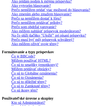
Ako pridám podpis k môjmu príspevku?
Ako vytvorím hlasovanie?
Prečo nemôžem pridať viac možností do hlasovania?
Ako zmením alebo zmažem hlasovanie?
Prečo sa nemôžem dostať k fóru?
Prečo nemôžem pridávať prílohy?
Prečo som obdržal varovanie?
Ako môžem nahlásiť príspevok moderátorom?
Na čo slúži tlačítko "Uložiť" pri písaní príspevku?
Prečo musí byť môj príspevok schválený?
Ako môžem oživiť svoje témy?
Formátovanie a typy príspevkov
Čo je BBCode?
Môžem používať HTML?
Čo sú to smajlíky (emotikony)?
Môžem pridávať obrázky?
Čo sú to Globálne oznámenia?
Čo sú to Oznámenia?
Čo sú to dôležité témy?
Čo sú to Zamknuté témy?
Čo sú ikony tém?
Používateľské úrovne a skupiny
Kto sú Administrátori?