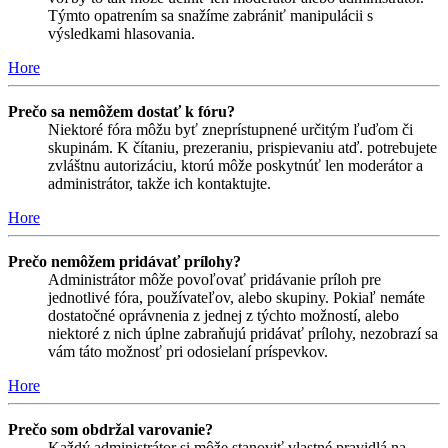
Týmto opatrením sa snažíme zabrániť manipulácii s
výsledkami hlasovania.
Hore
Prečo sa nemôžem dostať k fóru?
Niektoré fóra môžu byť zneprístupnené určitým ľuďom či
skupinám. K čítaniu, prezeraniu, prispievaniu atď. potrebujete
zvláštnu autorizáciu, ktorú môže poskytnúť len moderátor a
administrátor, takže ich kontaktujte.
Hore
Prečo nemôžem pridávať prílohy?
Administrátor môže povoľovať pridávanie príloh pre
jednotlivé fóra, používateľov, alebo skupiny. Pokiaľ nemáte
dostatočné oprávnenia z jednej z týchto možností, alebo
niektoré z nich úplne zabraňujú pridávať prílohy, nezobrazí sa
vám táto možnosť pri odosielaní príspevkov.
Hore
Prečo som obdržal varovanie?
Každý administrátor si môže stanoviť vlastné pravidlá na