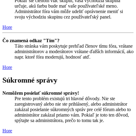
Pokiaľ ste členom viac skupín, vaša východzia skupina
určuje, akú farbu bude mať vaše používateľské meno.
Administrátor fóra vám môže udeliť oprávnenie meniť si
svoju východziu skupinu cez používateľský panel.
Hore
Čo znamená odkaz "Tím"?
Táto stránka vám poskytuje prehľad členov tímu fóra, vrátane
administrátorov a moderátorov vrátane ďalších informácií, ako
napr. ktoré fóra moderujú, hodnosť atď.
Hore
Súkromné správy
Nemôžem posielať súkromné správy!
Pre tento problém existujú tri hlavné dôvody. Nie ste
zaregistrovaný alebo nie ste prihlásený, alebo administrátor
zakázal posielanie súkromných správ pre celé fórum alebo to
administrátor zakázal priamo vám. Pokiaľ je toto ten dôvod,
spýtajte sa administrátora, prečo to tomu tak je.
Hore