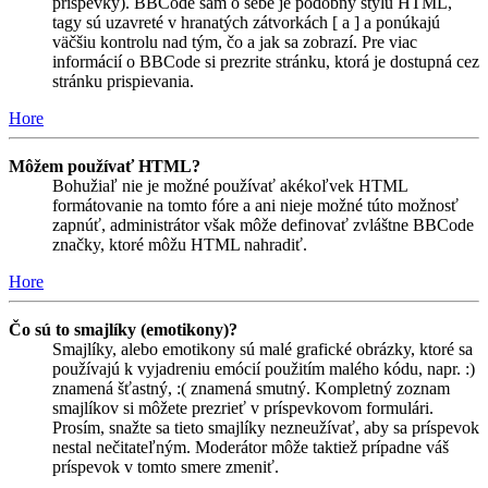
príspevky). BBCode sám o sebe je podobný štýlu HTML,
tagy sú uzavreté v hranatých zátvorkách [ a ] a ponúkajú
väčšiu kontrolu nad tým, čo a jak sa zobrazí. Pre viac
informácií o BBCode si prezrite stránku, ktorá je dostupná cez
stránku prispievania.
Hore
Môžem používať HTML?
Bohužiaľ nie je možné používať akékoľvek HTML
formátovanie na tomto fóre a ani nieje možné túto možnosť
zapnúť, administrátor však môže definovať zvláštne BBCode
značky, ktoré môžu HTML nahradiť.
Hore
Čo sú to smajlíky (emotikony)?
Smajlíky, alebo emotikony sú malé grafické obrázky, ktoré sa
používajú k vyjadreniu emócií použitím malého kódu, napr. :)
znamená šťastný, :( znamená smutný. Kompletný zoznam
smajlíkov si môžete prezrieť v príspevkovom formulári.
Prosím, snažte sa tieto smajlíky nezneužívať, aby sa príspevok
nestal nečitateľným. Moderátor môže taktiež prípadne váš
príspevok v tomto smere zmeniť.