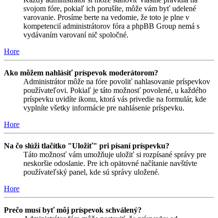
svojom fóre, pokiaľ ich porušíte, môže vám byť udelené
varovanie. Prosíme berte na vedomie, že toto je plne v
kompetencií administrátorov fóra a phpBB Group nemá s
vydávaním varovaní nič spoločné.
Hore
Ako môžem nahlásiť príspevok moderátorom?
Administrátor môže na fóre povoliť nahlasovanie príspevkov
používateľovi. Pokiaľ je táto možnosť povolené, u každého
príspevku uvidíte ikonu, ktorá vás privedie na formulár, kde
vyplníte všetky informácie pre nahlásenie príspevku.
Hore
Na čo slúži tlačítko "Uložiť" pri písaní príspevku?
Táto možnosť vám umožňuje uložiť si rozpísané správy pre
neskoršie odoslanie. Pre ich opätovné načítanie navštívte
používateľský panel, kde sú správy uložené.
Hore
Prečo musí byť môj príspevok schválený?