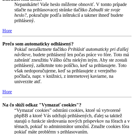
Nepanikárte! Vaše heslo môžeme obnoviť. V tomto prípade
stlačte na prihlasovacej stránke tlačítko
Zabudli ste svoje
heslo?
, pokračujte podľa inštrukcií a takmer ihneď budete
prihlásený.
Hore
Prečo som automaticky odhlásený?
Pokiaľ nezaškrtnete tlačítko
Prihlásiť automaticky pri ďalšej
návšteve
, budete prihlásený len počas práce vo fóre. Toto má
zabrániť zneužitiu Vášho účtu niekým iným. Aby ste zostali
prihlásený, zaškrtnite toto políčko, keď sa prihlasujete. Toto
však nedoporučujeme, keď sa prihlasujete z verejného
počítača, napr. v knižnici, z internetovej kaviarne, na
univerzite atď.
Hore
Na čo slúži odkaz "Vymazať cookies"?
“Vymazať cookies” odstráni cookies, ktoré sú vytvorené
phpBB a ktoré Vás udržujú prihlásených, ďalej sa taktiež
starajú o funkcie sledovania nových príspevkov na fórach a v
témach, pokiaľ to administrátor umožní. Zmažte cookies fóra
pokiaľ máte problémy s prihlasovaním.