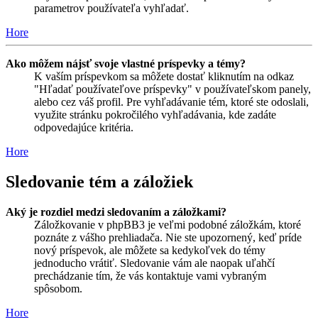
parametrov používateľa vyhľadať.
Hore
Ako môžem nájsť svoje vlastné príspevky a témy?
K vaším príspevkom sa môžete dostať kliknutím na odkaz
"Hľadať používateľove príspevky" v používateľskom panely,
alebo cez váš profil. Pre vyhľadávanie tém, ktoré ste odoslali,
využite stránku pokročilého vyhľadávania, kde zadáte
odpovedajúce kritéria.
Hore
Sledovanie tém a záložiek
Aký je rozdiel medzi sledovaním a záložkami?
Záložkovanie v phpBB3 je veľmi podobné záložkám, ktoré
poznáte z vášho prehliadača. Nie ste upozornený, keď príde
nový príspevok, ale môžete sa kedykoľvek do témy
jednoducho vrátiť. Sledovanie vám ale naopak uľahčí
prechádzanie tím, že vás kontaktuje vami vybraným
spôsobom.
Hore