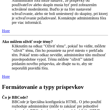
Administrátor fóra môže nastaviť, že príspevky od
používateľov alebo skupín musia byť pred zobrazením
schválené moderátormi. Buďto je na fóre nastavené
schvaľovanie, alebo ste boli umiestnený do skupiny, pri ktorej
je schvaľovanie požadované. Kontaktujte administrátora fóra
pre viac informácií.
Hore
Ako môžem oživiť svoje témy?
Kliknutím na odkaz "Oživiť tému", pokiaľ ho vidíte, môžete
"oživiť" tému, čím ho posuniete na prvé miesto v prehľadu
tém. Pokiaľ tento odkaz nevidíte, administrátor túto možnosť
pravdepodobne vypol. Tému môžete "oživiť" taktiež
pridaním nového príspevku, ale dbajte na to, aby ste
neporušili pravidlá fóra.
Hore
Formátovanie a typy príspevkov
Čo je BBCode?
BBCode je špeciálna konfigurácia HTML. O jeho použití
rozhoduje administrátor (môže to zakázať pre jednotlivé