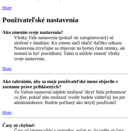
Hore
Používateľské nastavenia
Ako zmením svoje nastavenia?
Všetky Vaše nastavenia (pokiaľ ste zaregistrovaný) sú
uložené v databáze. Ku zmene stačí stlačiť tlačítko odkazu
Nastavenia (zvyčajne sa objavuje na hornej časti stránky, ale
nemusí to byť pravidlom). Takto si môžete zmeniť všetky
svoje nastavenia.
Hore
Ako zabránim, aby sa moje používateľské meno objavilo v
zozname práve prihlásených?
Vo Vašom nastavení nájdete možnosť
Skryť Vašu prítomnosť
vo fóre
, pokiaľ túto možnosť
zvolíte
budete viditeľný len pre
administrátorov. Budete počítaný ako skrytý používateľ.
Hore
Časy sú chybné!
Časy sú takmer vždy v poriadku, avšak to, čo vidíte sú časy