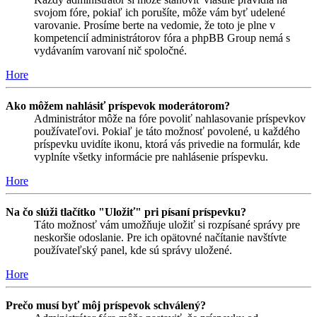
svojom fóre, pokiaľ ich porušíte, môže vám byť udelené
varovanie. Prosíme berte na vedomie, že toto je plne v
kompetencií administrátorov fóra a phpBB Group nemá s
vydávaním varovaní nič spoločné.
Hore
Ako môžem nahlásiť príspevok moderátorom?
Administrátor môže na fóre povoliť nahlasovanie príspevkov
používateľovi. Pokiaľ je táto možnosť povolené, u každého
príspevku uvidíte ikonu, ktorá vás privedie na formulár, kde
vyplníte všetky informácie pre nahlásenie príspevku.
Hore
Na čo slúži tlačítko "Uložiť" pri písaní príspevku?
Táto možnosť vám umožňuje uložiť si rozpísané správy pre
neskoršie odoslanie. Pre ich opätovné načítanie navštívte
používateľský panel, kde sú správy uložené.
Hore
Prečo musí byť môj príspevok schválený?