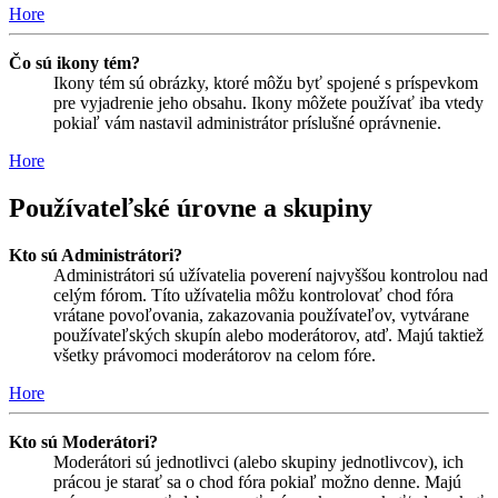
Hore
Čo sú ikony tém?
Ikony tém sú obrázky, ktoré môžu byť spojené s príspevkom
pre vyjadrenie jeho obsahu. Ikony môžete používať iba vtedy
pokiaľ vám nastavil administrátor príslušné oprávnenie.
Hore
Používateľské úrovne a skupiny
Kto sú Administrátori?
Administrátori sú užívatelia poverení najvyššou kontrolou nad
celým fórom. Títo užívatelia môžu kontrolovať chod fóra
vrátane povoľovania, zakazovania používateľov, vytvárane
používateľských skupín alebo moderátorov, atď. Majú taktiež
všetky právomoci moderátorov na celom fóre.
Hore
Kto sú Moderátori?
Moderátori sú jednotlivci (alebo skupiny jednotlivcov), ich
prácou je starať sa o chod fóra pokiaľ možno denne. Majú