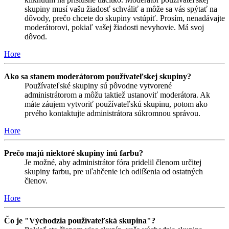
skupiny musí vašu žiadosť schváliť a môže sa vás spýtať na
dôvody, prečo chcete do skupiny vstúpiť. Prosím, nenadávajte
moderátorovi, pokiaľ vašej žiadosti nevyhovie. Má svoj
dôvod.
Hore
Ako sa stanem moderátorom používateľskej skupiny?
Používateľské skupiny sú pôvodne vytvorené
administrátorom a môžu taktiež ustanoviť moderátora. Ak
máte záujem vytvoriť používateľskú skupinu, potom ako
prvého kontaktujte administrátora súkromnou správou.
Hore
Prečo majú niektoré skupiny inú farbu?
Je možné, aby administrátor fóra pridelil členom určitej
skupiny farbu, pre uľahčenie ich odlíšenia od ostatných
členov.
Hore
Čo je "Východzia používateľská skupina"?