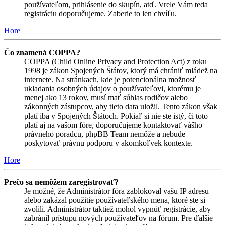
používateľom, prihlásenie do skupín, atď. Vrele Vám teda
registráciu doporučujeme. Zaberie to len chvíľu.
Hore
Čo znamená COPPA?
COPPA (Child Online Privacy and Protection Act) z roku
1998 je zákon Spojených Štátov, ktorý má chrániť mládež na
internete. Na stránkach, kde je potencionálna možnosť
ukladania osobných údajov o používateľovi, ktorému je
menej ako 13 rokov, musí mať súhlas rodičov alebo
zákonných zástupcov, aby tieto data uložil. Tento zákon však
platí iba v Spojených Štátoch. Pokiaľ si nie ste istý, či toto
platí aj na vašom fóre, doporučujeme kontaktovať vášho
právneho poradcu, phpBB Team nemôže a nebude
poskytovať právnu podporu v akomkoľvek kontexte.
Hore
Prečo sa nemôžem zaregistrovať?
Je možné, že Administrátor fóra zablokoval vašu IP adresu
alebo zakázal použitie používateľského mena, ktoré ste si
zvolili. Administrátor taktiež mohol vypnúť registrácie, aby
zabránil prístupu nových používateľov na fórum. Pre ďalšie