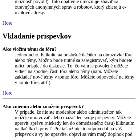
možnosť povolil). Toto opatrenie umožňuje zbaviť sa
otravných anonymných správ a robotov, ktorý zbierajú e-
mailové adresy.
Hore
Vkladanie príspevkov
Ako vložím tému do fóra?
Jednoducho. Kliknite na príslušné tlačítko na obrazovke fóra
alebo témy. Možno bude nutné sa zaregistrovať, kým budete
môcť prispieť do diskusie. To, čo vám je povolené môžete
vidieť na spodnej časti fóra alebo témy (napr. Môžete
zakladať nové témy v tomto fóre, Môžete odpovedať na témy
v tomto fóre, atď.).
Hore
Ako zmením alebo zmažem príspevok?
V prípade, že nie ste moderátor alebo administrátor, tak
môžete upravovať alebo mazať len svoje príspevky. Môžete
upraviť správu (niekedy len do obmedzeného času) kliknutím
na tlačítko Upraviť. Pokiaľ už niekto odpovedal na váš
príspevok a vy ho upravíte, objaví sa vám malý doplnok pod