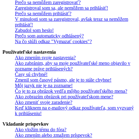
Prečo sa nemôžem zaregistrovať?
Zaregistroval som sa, ale nemôžem sa prihlásiť!
Prečo sa nemôžem prihlásiť?
V minulosti som sa zaregistroval, avšak teraz sa nemôžem
prihlásiť!
Zabudol som heslo!
Prečo som automaticky odhlásený?
Na čo slúži odkaz "Vymazať cookies"?
Používateľské nastavenia
Ako zmením svoje nastavenia?
Ako zabránim, aby sa moje používateľské meno objavilo v
zozname práve prihlásených?
Časy sú chybné!
Zmenil som časové pásmo, ale je to stále chybne!
Môj jazyk nie je na zozname!
Čo je to za obrázok vedľa môjho používateľského mena?
Ako zobrazím obrázok pri používateľskom mene?
Ako zmeniť svoje zaradenie?
Keď kliknem na e-mailový odkaz používateľa, som vyzvaný
k prihláseniu!
Vkladanie príspevkov
Ako vložím tému do fóra?
Ako zmením alebo zmažem príspevok?