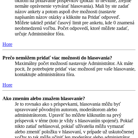
oknom na pridávanie príspevkov (pokiaľ to nevidíte, zrejme
nemáte oprávnenie vytvárať hlasovania). Mali by ste zadať
názov ankety a potom aspoň dve možnosti (nastavte
napísaním názov otázky a kliknite na Pridať odpoveď.
Môžete taktiež pridať časový limit pre anketu, kde 0 znamená
neobmedzenú voľbu. Počet odpovedí, ktoré môžete zadať,
určuje Administrátor fóra.
Hore
Prečo nemôžem pridať viac možností do hlasovania?
Maximálny počet možností nastavuje Administrátor. Ak máte
pocit, že potrebujete pridať viac možností pre vaše hlasovanie,
kontaktujte administrátora fóra.
Hore
Ako zmením alebo zmažem hlasovanie?
Je to rovnako ako s príspevkami, hlasovania môžu byť
upravované pôvodným autorom, moderátorom alebo
administrátorom. Upraviť ho môžete kliknutím na prvý
príspevok v téme (toto je vždy s hlasovaním spojené). Pokiaľ
nikto zatiaľ nehlasoval, pokiaľ užívatelia môžu vymazať
alebo zmeniť položku v hlasovaní, v prípade už uskutočnenej
voľby to tak môže učiniť len moderátor alebo administrátor.