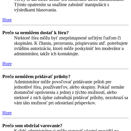
Týmto opatrením sa snažíme zabrániť manipulácii s
výsledkami hlasovania.
Hore
Prečo sa nemôžem dostať k fóru?
Niektoré fóra môžu byť zneprístupnené určitým ľuďom či
skupinám. K čítaniu, prezeraniu, prispievaniu atď. potrebujete
zvláštnu autorizáciu, ktorú môže poskytnúť len moderátor a
administrátor, takže ich kontaktujte.
Hore
Prečo nemôžem pridávať prílohy?
Administrátor môže povoľovať pridávanie príloh pre
jednotlivé fóra, používateľov, alebo skupiny. Pokiaľ nemáte
dostatočné oprávnenia z jednej z týchto možností, alebo
niektoré z nich úplne zabraňujú pridávať prílohy, nezobrazí sa
vám táto možnosť pri odosielaní príspevkov.
Hore
Prečo som obdržal varovanie?
Každý administrátor si môže stanoviť vlastné pravidlá na