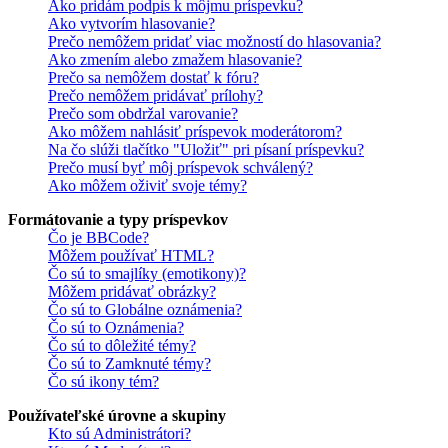
Ako pridám podpis k môjmu príspevku?
Ako vytvorím hlasovanie?
Prečo nemôžem pridať viac možností do hlasovania?
Ako zmením alebo zmažem hlasovanie?
Prečo sa nemôžem dostať k fóru?
Prečo nemôžem pridávať prílohy?
Prečo som obdržal varovanie?
Ako môžem nahlásiť príspevok moderátorom?
Na čo slúži tlačítko "Uložiť" pri písaní príspevku?
Prečo musí byť môj príspevok schválený?
Ako môžem oživiť svoje témy?
Formátovanie a typy príspevkov
Čo je BBCode?
Môžem používať HTML?
Čo sú to smajlíky (emotikony)?
Môžem pridávať obrázky?
Čo sú to Globálne oznámenia?
Čo sú to Oznámenia?
Čo sú to dôležité témy?
Čo sú to Zamknuté témy?
Čo sú ikony tém?
Používateľské úrovne a skupiny
Kto sú Administrátori?