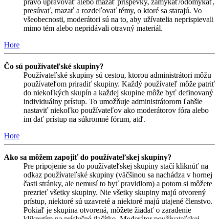
právo upravovať alebo mazať príspevky, zamykať/odomykať,
presúvať, mazať a rozdeľovať témy, o ktoré sa starajú. Vo
všeobecnosti, moderátori sú na to, aby užívatelia neprispievali
mimo tém alebo nepridávali otravný materiál.
Hore
Čo sú používateľské skupiny?
Používateľské skupiny sú cestou, ktorou administrátori môžu
používateľom priradiť skupiny. Každý používateľ môže patriť
do niekoľkých skupín a každej skupine môže byť definovaný
individuálny prístup. To umožňuje administrátorom ľahšie
nastaviť niekoľko používateľov ako moderátorov fóra alebo
im dať prístup na súkromné fórum, atď.
Hore
Ako sa môžem zapojiť do používateľskej skupiny?
Pre pripojenie sa do používateľskej skupiny stačí kliknúť na
odkaz používateľské skupiny (väčšinou sa nachádza v hornej
časti stránky, ale nemusí to byť pravidlom) a potom si môžete
prezrieť všetky skupiny. Nie všetky skupiny majú otvorený
prístup, niektoré sú uzavreté a niektoré majú utajené členstvo.
Pokiaľ je skupina otvorená, môžete žiadať o zaradenie
kliknutím na príslušné tlačítko. Moderátor používateľskej