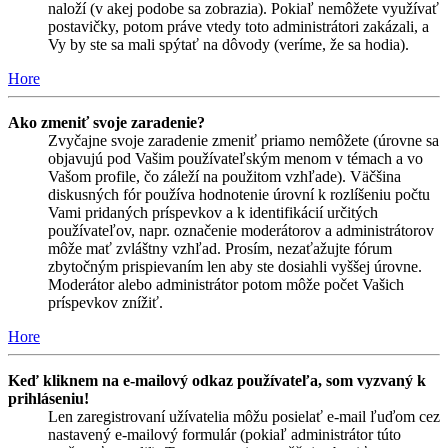
naloží (v akej podobe sa zobrazia). Pokiaľ nemôžete využívať
postavičky, potom práve vtedy toto administrátori zakázali, a
Vy by ste sa mali spýtať na dôvody (veríme, že sa hodia).
Hore
Ako zmeniť svoje zaradenie?
Zvyčajne svoje zaradenie zmeniť priamo nemôžete (úrovne sa
objavujú pod Vašim používateľským menom v témach a vo
Vašom profile, čo záleží na použitom vzhľade). Väčšina
diskusných fór používa hodnotenie úrovní k rozlíšeniu počtu
Vami pridaných príspevkov a k identifikácií určitých
používateľov, napr. označenie moderátorov a administrátorov
môže mať zvláštny vzhľad. Prosím, nezaťažujte fórum
zbytočným prispievaním len aby ste dosiahli vyššej úrovne.
Moderátor alebo administrátor potom môže počet Vašich
príspevkov znížiť.
Hore
Keď kliknem na e-mailový odkaz používateľa, som vyzvaný k
prihláseniu!
Len zaregistrovaní užívatelia môžu posielať e-mail ľuďom cez
nastavený e-mailový formulár (pokiaľ administrátor túto