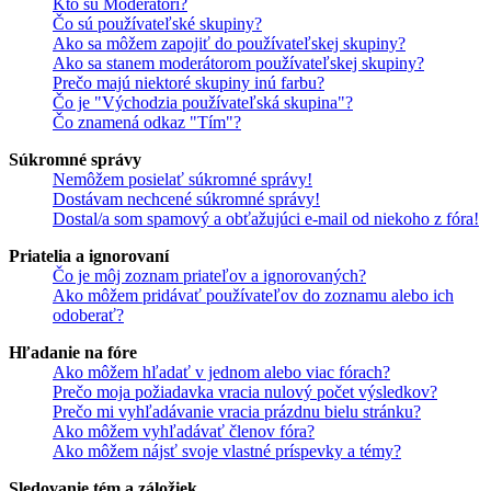
Kto sú Moderátori?
Čo sú používateľské skupiny?
Ako sa môžem zapojiť do používateľskej skupiny?
Ako sa stanem moderátorom používateľskej skupiny?
Prečo majú niektoré skupiny inú farbu?
Čo je "Východzia používateľská skupina"?
Čo znamená odkaz "Tím"?
Súkromné správy
Nemôžem posielať súkromné správy!
Dostávam nechcené súkromné správy!
Dostal/a som spamový a obťažujúci e-mail od niekoho z fóra!
Priatelia a ignorovaní
Čo je môj zoznam priateľov a ignorovaných?
Ako môžem pridávať používateľov do zoznamu alebo ich
odoberať?
Hľadanie na fóre
Ako môžem hľadať v jednom alebo viac fórach?
Prečo moja požiadavka vracia nulový počet výsledkov?
Prečo mi vyhľadávanie vracia prázdnu bielu stránku?
Ako môžem vyhľadávať členov fóra?
Ako môžem nájsť svoje vlastné príspevky a témy?
Sledovanie tém a záložiek