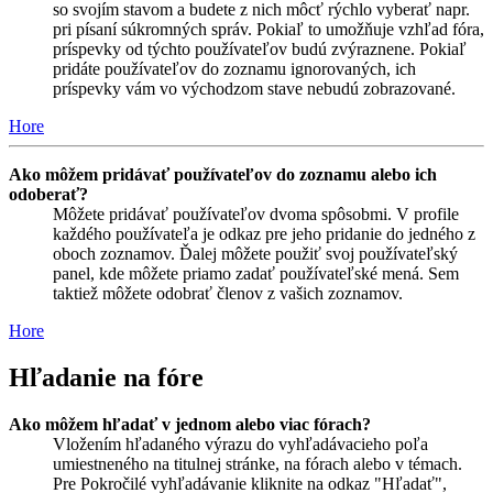
so svojím stavom a budete z nich môcť rýchlo vyberať napr.
pri písaní súkromných správ. Pokiaľ to umožňuje vzhľad fóra,
príspevky od týchto používateľov budú zvýraznene. Pokiaľ
pridáte používateľov do zoznamu ignorovaných, ich
príspevky vám vo východzom stave nebudú zobrazované.
Hore
Ako môžem pridávať používateľov do zoznamu alebo ich
odoberať?
Môžete pridávať používateľov dvoma spôsobmi. V profile
každého používateľa je odkaz pre jeho pridanie do jedného z
oboch zoznamov. Ďalej môžete použiť svoj používateľský
panel, kde môžete priamo zadať používateľské mená. Sem
taktiež môžete odobrať členov z vašich zoznamov.
Hore
Hľadanie na fóre
Ako môžem hľadať v jednom alebo viac fórach?
Vložením hľadaného výrazu do vyhľadávacieho poľa
umiestneného na titulnej stránke, na fórach alebo v témach.
Pre Pokročilé vyhľadávanie kliknite na odkaz "Hľadať",