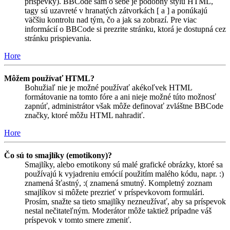
príspevky). BBCode sám o sebe je podobný štýlu HTML,
tagy sú uzavreté v hranatých zátvorkách [ a ] a ponúkajú
väčšiu kontrolu nad tým, čo a jak sa zobrazí. Pre viac
informácií o BBCode si prezrite stránku, ktorá je dostupná cez
stránku prispievania.
Hore
Môžem používať HTML?
Bohužiaľ nie je možné používať akékoľvek HTML
formátovanie na tomto fóre a ani nieje možné túto možnosť
zapnúť, administrátor však môže definovať zvláštne BBCode
značky, ktoré môžu HTML nahradiť.
Hore
Čo sú to smajlíky (emotikony)?
Smajlíky, alebo emotikony sú malé grafické obrázky, ktoré sa
používajú k vyjadreniu emócií použitím malého kódu, napr. :)
znamená šťastný, :( znamená smutný. Kompletný zoznam
smajlíkov si môžete prezrieť v príspevkovom formulári.
Prosím, snažte sa tieto smajlíky nezneužívať, aby sa príspevok
nestal nečitateľným. Moderátor môže taktiež prípadne váš
príspevok v tomto smere zmeniť.