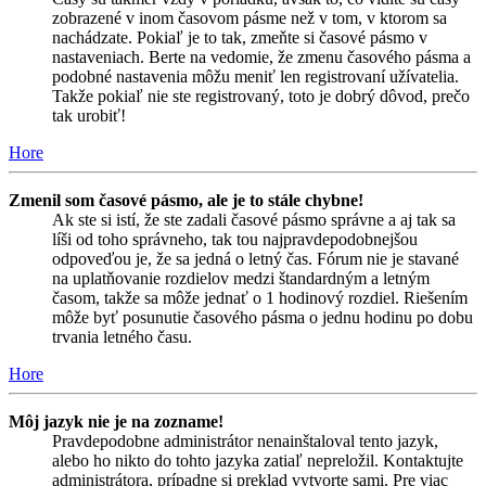
zobrazené v inom časovom pásme než v tom, v ktorom sa
nachádzate. Pokiaľ je to tak, zmeňte si časové pásmo v
nastaveniach. Berte na vedomie, že zmenu časového pásma a
podobné nastavenia môžu meniť len registrovaní užívatelia.
Takže pokiaľ nie ste registrovaný, toto je dobrý dôvod, prečo
tak urobiť!
Hore
Zmenil som časové pásmo, ale je to stále chybne!
Ak ste si istí, že ste zadali časové pásmo správne a aj tak sa
líši od toho správneho, tak tou najpravdepodobnejšou
odpoveďou je, že sa jedná o letný čas. Fórum nie je stavané
na uplatňovanie rozdielov medzi štandardným a letným
časom, takže sa môže jednať o 1 hodinový rozdiel. Riešením
môže byť posunutie časového pásma o jednu hodinu po dobu
trvania letného času.
Hore
Môj jazyk nie je na zozname!
Pravdepodobne administrátor nenainštaloval tento jazyk,
alebo ho nikto do tohto jazyka zatiaľ nepreložil. Kontaktujte
administrátora, prípadne si preklad vytvorte sami. Pre viac