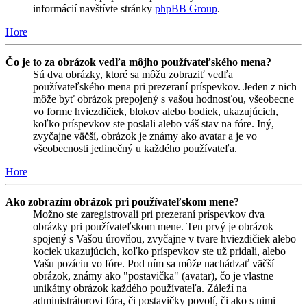
informácií navštívte stránky
phpBB Group
.
Hore
Čo je to za obrázok vedľa môjho používateľského mena?
Sú dva obrázky, ktoré sa môžu zobraziť vedľa
používateľského mena pri prezeraní príspevkov. Jeden z nich
môže byť obrázok prepojený s vašou hodnosťou, všeobecne
vo forme hviezdičiek, blokov alebo bodiek, ukazujúcich,
koľko príspevkov ste poslali alebo váš stav na fóre. Iný,
zvyčajne väčší, obrázok je známy ako avatar a je vo
všeobecnosti jedinečný u každého používateľa.
Hore
Ako zobrazím obrázok pri používateľskom mene?
Možno ste zaregistrovali pri prezeraní príspevkov dva
obrázky pri používateľskom mene. Ten prvý je obrázok
spojený s Vašou úrovňou, zvyčajne v tvare hviezdičiek alebo
kociek ukazujúcich, koľko príspevkov ste už pridali, alebo
Vašu pozíciu vo fóre. Pod ním sa môže nachádzať väčší
obrázok, známy ako "postavička" (avatar), čo je vlastne
unikátny obrázok každého používateľa. Záleží na
administrátorovi fóra, či postavičky povolí, či ako s nimi