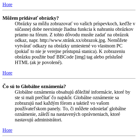
Hore
Môžem pridávať obrázky?
Obrázky sa môžu zobrazovať vo vašich príspevkoch, keďže v
súčasnej dobe neexistuje žiadna funkcia k nahraniu obrázkov
priamo na fórum. Z tohto dôvodu musíte zadať na obrázok
odkaz, napr. http://www.stránk.xx/obrazok.jpg. Nemôžete
vytvárať odkazy na obrázky umiestené vo vlastnom PC
(pokiaľ to nie je verejne prístupná stanica). K zobrazeniu
obrázku použite buď BBCode [img] tag alebo príslušné
HTML (ak je povolené).
Hore
Čo sú to Globálne oznámenia?
Globálne oznámenia obsahujú dôležité informácie, ktoré by
ste si mali prečítať čo najskôr. Globálne oznámenie sa
zobrazujú nad každým fórom a taktiež vo vašom
používateľskom panely. To, či môžete odosielať globálne
oznámenie, záleží na nastavených oprávneniach, ktoré
nastavujú administrátori.
Hore