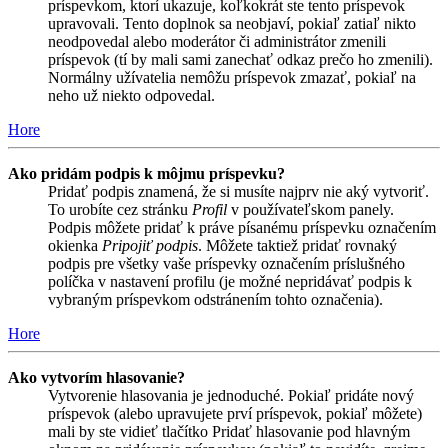
príspevkom, ktorí ukazuje, koľkokrát ste tento príspevok
upravovali. Tento doplnok sa neobjaví, pokiaľ zatiaľ nikto
neodpovedal alebo moderátor či administrátor zmenili
príspevok (tí by mali sami zanechať odkaz prečo ho zmenili).
Normálny užívatelia nemôžu príspevok zmazať, pokiaľ na
neho už niekto odpovedal.
Hore
Ako pridám podpis k môjmu príspevku?
Pridať podpis znamená, že si musíte najprv nie aký vytvoriť.
To urobíte cez stránku
Profil
v používateľskom panely.
Podpis môžete pridať k práve písanému príspevku označením
okienka
Pripojiť podpis
. Môžete taktiež pridať rovnaký
podpis pre všetky vaše príspevky označením príslušného
políčka v nastavení profilu (je možné nepridávať podpis k
vybraným príspevkom odstránením tohto označenia).
Hore
Ako vytvorím hlasovanie?
Vytvorenie hlasovania je jednoduché. Pokiaľ pridáte nový
príspevok (alebo upravujete prví príspevok, pokiaľ môžete)
mali by ste vidieť tlačítko Pridať hlasovanie pod hlavným