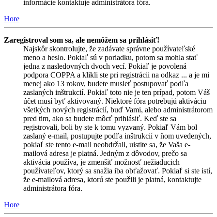
informácie kontaktuje administrátora fóra.
Hore
Zaregistroval som sa, ale nemôžem sa prihlásiť!
Najskôr skontrolujte, že zadávate správne používateľské
meno a heslo. Pokiaľ sú v poriadku, potom sa mohla stať
jedna z nasledovných dvoch vecí. Pokiaľ je povolená
podpora COPPA a klikli ste pri registrácii na odkaz ... a je mi
menej ako 13 rokov, budete musieť postupovať podľa
zaslaných inštrukcií. Pokiaľ toto nie je ten prípad, potom Váš
účet musí byť aktivovaný. Niektoré fóra potrebujú aktiváciu
všetkých nových registrácií, buď Vami, alebo administrátorom
pred tim, ako sa budete môcť prihlásiť. Keď ste sa
registrovali, boli by ste k tomu vyzvaný. Pokiaľ Vám bol
zaslaný e-mail, postupujte podľa inštrukcií v ňom uvedených,
pokiaľ ste tento e-mail neobdržali, uistite sa, že Vaša e-
mailová adresa je platná. Jedným z dôvodov, prečo sa
aktivácia používa, je zmenšiť možnosť nežiaducich
používateľov, ktorý sa snažia iba obťažovať. Pokiaľ si ste istí,
že e-mailová adresa, ktorú ste použili je platná, kontaktujte
administrátora fóra.
Hore