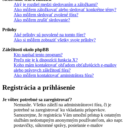
Aký je rozdiel medzi sledovaním a záložkami?
Ako môžem záložkovať alebo sledovať konkrétne témy?
Ako môžem sledovať zvolené fóra?
Ako môžem zrušiť sledovanie?
Prílohy
Aké prílohy sú povolené na tomto fóre?
Ako si môžem zobraziť všetky svoje prílohy?
Záležitosti okolo phpBB
Kto napísal tento program?
Prečo nie je k dispozícii funkcia X?
Koho mám kontaktovať ohľadom obťažujúcich e-mailov
alebo právnych záležitostí fóra?
Ako môžem kontaktovať aministrátora fóra?
Registrácia a prihlásenie
Je vôbec potrebné sa zaregistrovať?
Nemusíte. Všetko záleží na administrátorovi fóra, či je
potrebné sa zaregistrovať ku vkladaniu príspevkov.
Samozrejme, že registrácia Vám umožní prístup k ostatným
službám nedostupným anonymným používateľom, ako napr.
postavičky, súkromné správy, posielanie e-mailov