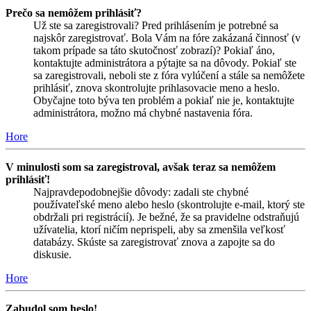
Prečo sa nemôžem prihlásiť?
Už ste sa zaregistrovali? Pred prihlásením je potrebné sa
najskôr zaregistrovať. Bola Vám na fóre zakázaná činnosť (v
takom prípade sa táto skutočnosť zobrazí)? Pokiaľ áno,
kontaktujte administrátora a pýtajte sa na dôvody. Pokiaľ ste
sa zaregistrovali, neboli ste z fóra vylúčení a stále sa nemôžete
prihlásiť, znova skontrolujte prihlasovacie meno a heslo.
Obyčajne toto býva ten problém a pokiaľ nie je, kontaktujte
administrátora, možno má chybné nastavenia fóra.
Hore
V minulosti som sa zaregistroval, avšak teraz sa nemôžem
prihlásiť!
Najpravdepodobnejšie dôvody: zadali ste chybné
používateľské meno alebo heslo (skontrolujte e-mail, ktorý ste
obdržali pri registrácií). Je bežné, že sa pravidelne odstraňujú
užívatelia, ktorí ničím neprispeli, aby sa zmenšila veľkosť
databázy. Skúste sa zaregistrovať znova a zapojte sa do
diskusie.
Hore
Zabudol som heslo!