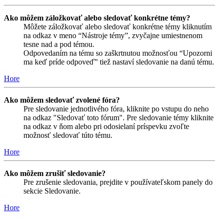
Ako môžem záložkovať alebo sledovať konkrétne témy?
Môžete záložkovať alebo sledovať konkrétne témy kliknutím
na odkaz v meno “Nástroje témy”, zvyčajne umiestnenom
tesne nad a pod témou.
Odpovedaním na tému so zaškrtnutou možnosťou “Upozorni
ma keď príde odpoveď” tiež nastaví sledovanie na danú tému.
Hore
Ako môžem sledovať zvolené fóra?
Pre sledovanie jednotlivého fóra, kliknite po vstupu do neho
na odkaz "Sledovať toto fórum". Pre sledovanie témy kliknite
na odkaz v ňom alebo pri odosielaní príspevku zvoľte
možnosť sledovať túto tému.
Hore
Ako môžem zrušiť sledovanie?
Pre zrušenie sledovania, prejdite v používateľskom panely do
sekcie Sledovanie.
Hore