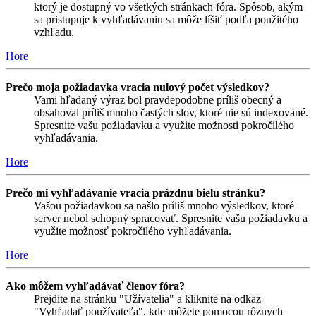
ktorý je dostupný vo všetkých stránkach fóra. Spôsob, akým
sa pristupuje k vyhľadávaniu sa môže líšiť podľa použitého
vzhľadu.
Hore
Prečo moja požiadavka vracia nulový počet výsledkov?
Vami hľadaný výraz bol pravdepodobne príliš obecný a
obsahoval príliš mnoho častých slov, ktoré nie sú indexované.
Spresnite vašu požiadavku a využite možnosti pokročilého
vyhľadávania.
Hore
Prečo mi vyhľadávanie vracia prázdnu bielu stránku?
Vašou požiadavkou sa našlo príliš mnoho výsledkov, ktoré
server nebol schopný spracovať. Spresnite vašu požiadavku a
využite možnosť pokročilého vyhľadávania.
Hore
Ako môžem vyhľadávať členov fóra?
Prejdite na stránku "Užívatelia" a kliknite na odkaz
"Vyhľadať používateľa", kde môžete pomocou rôznych