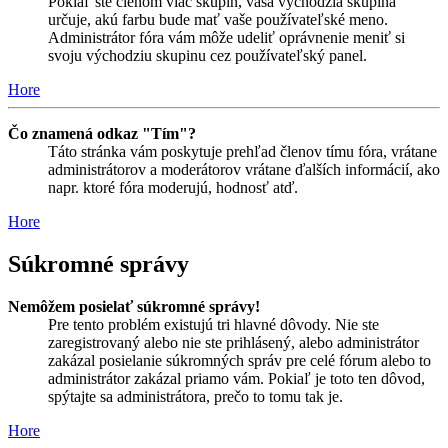
Pokiaľ ste členom viac skupín, vaša východzia skupina
určuje, akú farbu bude mať vaše používateľské meno.
Administrátor fóra vám môže udeliť oprávnenie meniť si
svoju východziu skupinu cez používateľský panel.
Hore
Čo znamená odkaz "Tím"?
Táto stránka vám poskytuje prehľad členov tímu fóra, vrátane
administrátorov a moderátorov vrátane ďalších informácií, ako
napr. ktoré fóra moderujú, hodnosť atď.
Hore
Súkromné správy
Nemôžem posielať súkromné správy!
Pre tento problém existujú tri hlavné dôvody. Nie ste
zaregistrovaný alebo nie ste prihlásený, alebo administrátor
zakázal posielanie súkromných správ pre celé fórum alebo to
administrátor zakázal priamo vám. Pokiaľ je toto ten dôvod,
spýtajte sa administrátora, prečo to tomu tak je.
Hore