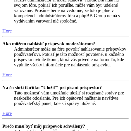
svojom fóre, pokiaľ ich porušíte, môže vám byť udelené
varovanie. Prosíme berte na vedomie, že toto je plne v
kompetencií administrátorov fóra a phpBB Group nemá s
vydávaním varovaní nič spoločné.
Hore
Ako môžem nahlásiť príspevok moderátorom?
Administrátor môže na fóre povoliť nahlasovanie príspevkov
používateľovi. Pokiaľ je táto možnosť povolené, u každého
príspevku uvidíte ikonu, ktorá vás privedie na formulár, kde
vyplníte všetky informácie pre nahlásenie príspevku.
Hore
Na čo slúži tlačítko "Uložiť" pri písaní príspevku?
Táto možnosť vám umožňuje uložiť si rozpísané správy pre
neskoršie odoslanie. Pre ich opätovné načítanie navštívte
používateľský panel, kde sú správy uložené.
Hore
Prečo musí byť môj príspevok schválený?