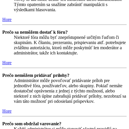
Týmto opatrením sa snažíme zabrániť manipulácii s
výsledkami hlasovania.
Hore
Prečo sa nemôžem dostať k fóru?
Niektoré fóra môžu byť zneprístupnené určitým ľuďom či
skupinám. K čítaniu, prezeraniu, prispievaniu atď. potrebujete
zvláštnu autorizáciu, ktorú môže poskytnúť len moderátor a
administrátor, takže ich kontaktujte.
Hore
Prečo nemôžem pridávať prílohy?
Administrátor môže povoľovať pridávanie príloh pre
jednotlivé fóra, používateľov, alebo skupiny. Pokiaľ nemáte
dostatočné oprávnenia z jednej z týchto možností, alebo
niektoré z nich úplne zabraňujú pridávať prílohy, nezobrazí sa
vám táto možnosť pri odosielaní príspevkov.
Hore
Prečo som obdržal varovanie?
Každý administrátor si môže stanoviť vlastné pravidlá na