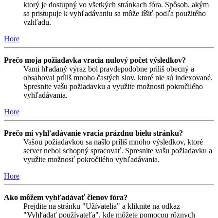
ktorý je dostupný vo všetkých stránkach fóra. Spôsob, akým
sa pristupuje k vyhľadávaniu sa môže líšiť podľa použitého
vzhľadu.
Hore
Prečo moja požiadavka vracia nulový počet výsledkov?
Vami hľadaný výraz bol pravdepodobne príliš obecný a
obsahoval príliš mnoho častých slov, ktoré nie sú indexované.
Spresnite vašu požiadavku a využite možnosti pokročilého
vyhľadávania.
Hore
Prečo mi vyhľadávanie vracia prázdnu bielu stránku?
Vašou požiadavkou sa našlo príliš mnoho výsledkov, ktoré
server nebol schopný spracovať. Spresnite vašu požiadavku a
využite možnosť pokročilého vyhľadávania.
Hore
Ako môžem vyhľadávať členov fóra?
Prejdite na stránku "Užívatelia" a kliknite na odkaz
"Vyhľadať používateľa", kde môžete pomocou rôznych