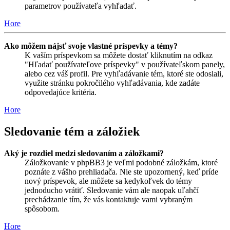
parametrov používateľa vyhľadať.
Hore
Ako môžem nájsť svoje vlastné príspevky a témy?
K vaším príspevkom sa môžete dostať kliknutím na odkaz
"Hľadať používateľove príspevky" v používateľskom panely,
alebo cez váš profil. Pre vyhľadávanie tém, ktoré ste odoslali,
využite stránku pokročilého vyhľadávania, kde zadáte
odpovedajúce kritéria.
Hore
Sledovanie tém a záložiek
Aký je rozdiel medzi sledovaním a záložkami?
Záložkovanie v phpBB3 je veľmi podobné záložkám, ktoré
poznáte z vášho prehliadača. Nie ste upozornený, keď príde
nový príspevok, ale môžete sa kedykoľvek do témy
jednoducho vrátiť. Sledovanie vám ale naopak uľahčí
prechádzanie tím, že vás kontaktuje vami vybraným
spôsobom.
Hore