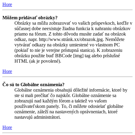
Hore
Môžem pridávať obrázky?
Obrázky sa môžu zobrazovať vo vašich príspevkoch, keďže v
súčasnej dobe neexistuje žiadna funkcia k nahraniu obrázkov
priamo na fórum. Z tohto dôvodu musíte zadať na obrázok
odkaz, napr. http://www.stránk.xx/obrazok.jpg. Nemôžete
vytvárať odkazy na obrázky umiestené vo vlastnom PC
(pokiaľ to nie je verejne prístupná stanica). K zobrazeniu
obrázku použite buď BBCode [img] tag alebo príslušné
HTML (ak je povolené).
Hore
Čo sú to Globálne oznámenia?
Globálne oznámenia obsahujú dôležité informácie, ktoré by
ste si mali prečítať čo najskôr. Globálne oznámenie sa
zobrazujú nad každým fórom a taktiež vo vašom
používateľskom panely. To, či môžete odosielať globálne
oznámenie, záleží na nastavených oprávneniach, ktoré
nastavujú administrátori.
Hore