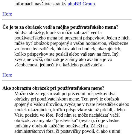
informácií navštívte stránky
phpBB Group
.
Hore
Čo je to za obrázok vedľa môjho používateľského mena?
Sú dva obrázky, ktoré sa môžu zobraziť vedľa
používateľského mena pri prezeraní príspevkov. Jeden z nich
môže byť obrázok prepojený s vašou hodnosťou, všeobecne
vo forme hviezdičiek, blokov alebo bodiek, ukazujúcich,
koľko príspevkov ste poslali alebo váš stav na fóre. Iný,
zvyčajne väčší, obrázok je známy ako avatar a je vo
všeobecnosti jedinečný u každého používateľa.
Hore
Ako zobrazím obrázok pri používateľskom mene?
Možno ste zaregistrovali pri prezeraní príspevkov dva
obrázky pri používateľskom mene. Ten prvý je obrázok
spojený s Vašou úrovňou, zvyčajne v tvare hviezdičiek alebo
kociek ukazujúcich, koľko príspevkov ste už pridali, alebo
Vašu pozíciu vo fóre. Pod ním sa môže nachádzať väčší
obrázok, známy ako "postavička" (avatar), čo je vlastne
unikátny obrázok každého používateľa. Záleží na
administrátorovi fóra, či postavičky povolí, či ako s nimi