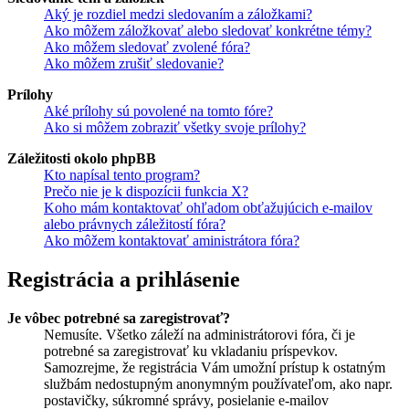
Aký je rozdiel medzi sledovaním a záložkami?
Ako môžem záložkovať alebo sledovať konkrétne témy?
Ako môžem sledovať zvolené fóra?
Ako môžem zrušiť sledovanie?
Prílohy
Aké prílohy sú povolené na tomto fóre?
Ako si môžem zobraziť všetky svoje prílohy?
Záležitosti okolo phpBB
Kto napísal tento program?
Prečo nie je k dispozícii funkcia X?
Koho mám kontaktovať ohľadom obťažujúcich e-mailov
alebo právnych záležitostí fóra?
Ako môžem kontaktovať aministrátora fóra?
Registrácia a prihlásenie
Je vôbec potrebné sa zaregistrovať?
Nemusíte. Všetko záleží na administrátorovi fóra, či je
potrebné sa zaregistrovať ku vkladaniu príspevkov.
Samozrejme, že registrácia Vám umožní prístup k ostatným
službám nedostupným anonymným používateľom, ako napr.
postavičky, súkromné správy, posielanie e-mailov