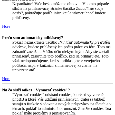
Nepanikárte! Vaše heslo môžeme obnoviť. V tomto prípade
stlačte na prihlasovacej stránke tlačítko
Zabudli ste svoje
heslo?
, pokračujte podľa inštrukcií a takmer ihneď budete
prihlásený.
Hore
Prečo som automaticky odhlásený?
Pokiaľ nezaškrtnete tlačítko
Prihlásiť automaticky pri ďalšej
návšteve
, budete prihlásený len počas práce vo fóre. Toto má
zabrániť zneužitiu Vášho účtu niekým iným. Aby ste zostali
prihlásený, zaškrtnite toto políčko, keď sa prihlasujete. Toto
však nedoporučujeme, keď sa prihlasujete z verejného
počítača, napr. v knižnici, z internetovej kaviarne, na
univerzite atď.
Hore
Na čo slúži odkaz "Vymazať cookies"?
“Vymazať cookies” odstráni cookies, ktoré sú vytvorené
phpBB a ktoré Vás udržujú prihlásených, ďalej sa taktiež
starajú o funkcie sledovania nových príspevkov na fórach a v
témach, pokiaľ to administrátor umožní. Zmažte cookies fóra
pokiaľ máte problémy s prihlasovaním.