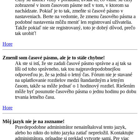
zobrazené v inom časovom pásme než v tom, v ktorom sa
nachádzate. Pokiaľ je to tak, zmeňte si časové pásmo v
nastaveniach. Berte na vedomie, že zmenu časového pásma a
podobné nastavenia môžu meniť len registrovaní užívatelia.
Takže pokiaľ nie ste registrovaný, toto je dobrý dôvod, prečo
tak urobiť!
Hore
Zmenil som časové pásmo, ale je to stále chybne!
Ak ste si istí, že ste zadali časové pásmo správne a aj tak sa
líši od toho správneho, tak tou najpravdepodobnejšou
odpoveďou je, že sa jedná o letný čas. Fórum nie je stavané
na uplatňovanie rozdielov medzi štandardným a letným
časom, takže sa môže jednať o 1 hodinový rozdiel. Riešením
môže byť posunutie časového pásma o jednu hodinu po dobu
trvania letného času.
Hore
Môj jazyk nie je na zozname!
Pravdepodobne administrátor nenainštaloval tento jazyk,
alebo ho nikto do tohto jazyka zatiaľ nepreložil. Kontaktujte
administrátora, prípadne si preklad vytvorte sami. Pre viac