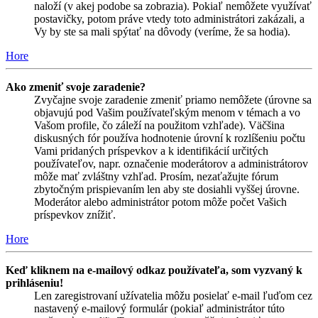
naloží (v akej podobe sa zobrazia). Pokiaľ nemôžete využívať
postavičky, potom práve vtedy toto administrátori zakázali, a
Vy by ste sa mali spýtať na dôvody (veríme, že sa hodia).
Hore
Ako zmeniť svoje zaradenie?
Zvyčajne svoje zaradenie zmeniť priamo nemôžete (úrovne sa
objavujú pod Vašim používateľským menom v témach a vo
Vašom profile, čo záleží na použitom vzhľade). Väčšina
diskusných fór používa hodnotenie úrovní k rozlíšeniu počtu
Vami pridaných príspevkov a k identifikácií určitých
používateľov, napr. označenie moderátorov a administrátorov
môže mať zvláštny vzhľad. Prosím, nezaťažujte fórum
zbytočným prispievaním len aby ste dosiahli vyššej úrovne.
Moderátor alebo administrátor potom môže počet Vašich
príspevkov znížiť.
Hore
Keď kliknem na e-mailový odkaz používateľa, som vyzvaný k
prihláseniu!
Len zaregistrovaní užívatelia môžu posielať e-mail ľuďom cez
nastavený e-mailový formulár (pokiaľ administrátor túto