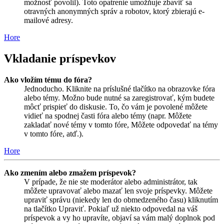
možnosť povolil). Toto opatrenie umožňuje zbaviť sa
otravných anonymných správ a robotov, ktorý zbierajú e-
mailové adresy.
Hore
Vkladanie príspevkov
Ako vložím tému do fóra?
Jednoducho. Kliknite na príslušné tlačítko na obrazovke fóra
alebo témy. Možno bude nutné sa zaregistrovať, kým budete
môcť prispieť do diskusie. To, čo vám je povolené môžete
vidieť na spodnej časti fóra alebo témy (napr. Môžete
zakladať nové témy v tomto fóre, Môžete odpovedať na témy
v tomto fóre, atď.).
Hore
Ako zmením alebo zmažem príspevok?
V prípade, že nie ste moderátor alebo administrátor, tak
môžete upravovať alebo mazať len svoje príspevky. Môžete
upraviť správu (niekedy len do obmedzeného času) kliknutím
na tlačítko Upraviť. Pokiaľ už niekto odpovedal na váš
príspevok a vy ho upravíte, objaví sa vám malý doplnok pod