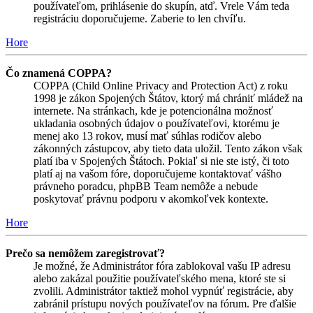
používateľom, prihlásenie do skupín, atď. Vrele Vám teda
registráciu doporučujeme. Zaberie to len chvíľu.
Hore
Čo znamená COPPA?
COPPA (Child Online Privacy and Protection Act) z roku
1998 je zákon Spojených Štátov, ktorý má chrániť mládež na
internete. Na stránkach, kde je potencionálna možnosť
ukladania osobných údajov o používateľovi, ktorému je
menej ako 13 rokov, musí mať súhlas rodičov alebo
zákonných zástupcov, aby tieto data uložil. Tento zákon však
platí iba v Spojených Štátoch. Pokiaľ si nie ste istý, či toto
platí aj na vašom fóre, doporučujeme kontaktovať vášho
právneho poradcu, phpBB Team nemôže a nebude
poskytovať právnu podporu v akomkoľvek kontexte.
Hore
Prečo sa nemôžem zaregistrovať?
Je možné, že Administrátor fóra zablokoval vašu IP adresu
alebo zakázal použitie používateľského mena, ktoré ste si
zvolili. Administrátor taktiež mohol vypnúť registrácie, aby
zabránil prístupu nových používateľov na fórum. Pre ďalšie