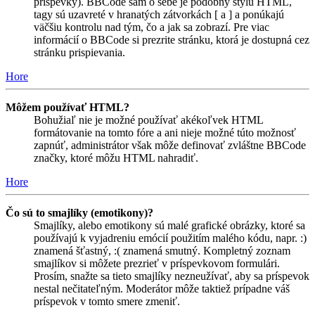
príspevky). BBCode sám o sebe je podobný štýlu HTML,
tagy sú uzavreté v hranatých zátvorkách [ a ] a ponúkajú
väčšiu kontrolu nad tým, čo a jak sa zobrazí. Pre viac
informácií o BBCode si prezrite stránku, ktorá je dostupná cez
stránku prispievania.
Hore
Môžem používať HTML?
Bohužiaľ nie je možné používať akékoľvek HTML
formátovanie na tomto fóre a ani nieje možné túto možnosť
zapnúť, administrátor však môže definovať zvláštne BBCode
značky, ktoré môžu HTML nahradiť.
Hore
Čo sú to smajlíky (emotikony)?
Smajlíky, alebo emotikony sú malé grafické obrázky, ktoré sa
používajú k vyjadreniu emócií použitím malého kódu, napr. :)
znamená šťastný, :( znamená smutný. Kompletný zoznam
smajlíkov si môžete prezrieť v príspevkovom formulári.
Prosím, snažte sa tieto smajlíky nezneužívať, aby sa príspevok
nestal nečitateľným. Moderátor môže taktiež prípadne váš
príspevok v tomto smere zmeniť.