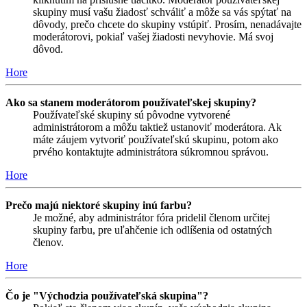
skupiny musí vašu žiadosť schváliť a môže sa vás spýtať na
dôvody, prečo chcete do skupiny vstúpiť. Prosím, nenadávajte
moderátorovi, pokiaľ vašej žiadosti nevyhovie. Má svoj
dôvod.
Hore
Ako sa stanem moderátorom používateľskej skupiny?
Používateľské skupiny sú pôvodne vytvorené
administrátorom a môžu taktiež ustanoviť moderátora. Ak
máte záujem vytvoriť používateľskú skupinu, potom ako
prvého kontaktujte administrátora súkromnou správou.
Hore
Prečo majú niektoré skupiny inú farbu?
Je možné, aby administrátor fóra pridelil členom určitej
skupiny farbu, pre uľahčenie ich odlíšenia od ostatných
členov.
Hore
Čo je "Východzia používateľská skupina"?