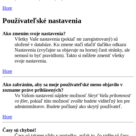
Hore
Používateľské nastavenia
Ako zmením svoje nastavenia?
Všetky Vaše nastavenia (pokiaľ ste zaregistrovaný) sú
uložené v databáze. Ku zmene stačí stlačiť tlačítko odkazu
Nastavenia (zvyčajne sa objavuje na hornej časti stránky, ale
nemusí to byť pravidlom). Takto si môžete zmeniť všetky
svoje nastavenia.
Hore
Ako zabránim, aby sa moje používateľské meno objavilo v
zozname práve prihlásených?
Vo Vašom nastavení nájdete možnosť
Skryť Vašu prítomnosť
vo fóre
, pokiaľ túto možnosť
zvolíte
budete viditeľný len pre
administrátorov. Budete počítaný ako skrytý používateľ.
Hore
Časy sú chybné!
Časy sú takmer vždy v poriadku, avšak to, čo vidíte sú časy