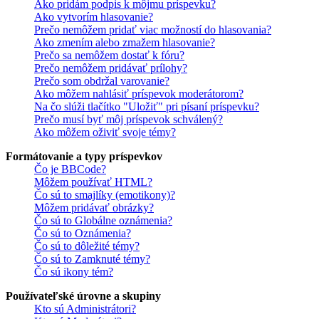
Ako pridám podpis k môjmu príspevku?
Ako vytvorím hlasovanie?
Prečo nemôžem pridať viac možností do hlasovania?
Ako zmením alebo zmažem hlasovanie?
Prečo sa nemôžem dostať k fóru?
Prečo nemôžem pridávať prílohy?
Prečo som obdržal varovanie?
Ako môžem nahlásiť príspevok moderátorom?
Na čo slúži tlačítko "Uložiť" pri písaní príspevku?
Prečo musí byť môj príspevok schválený?
Ako môžem oživiť svoje témy?
Formátovanie a typy príspevkov
Čo je BBCode?
Môžem používať HTML?
Čo sú to smajlíky (emotikony)?
Môžem pridávať obrázky?
Čo sú to Globálne oznámenia?
Čo sú to Oznámenia?
Čo sú to dôležité témy?
Čo sú to Zamknuté témy?
Čo sú ikony tém?
Používateľské úrovne a skupiny
Kto sú Administrátori?