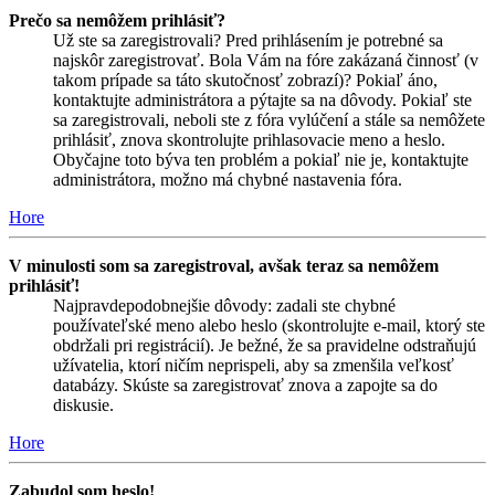
Prečo sa nemôžem prihlásiť?
Už ste sa zaregistrovali? Pred prihlásením je potrebné sa
najskôr zaregistrovať. Bola Vám na fóre zakázaná činnosť (v
takom prípade sa táto skutočnosť zobrazí)? Pokiaľ áno,
kontaktujte administrátora a pýtajte sa na dôvody. Pokiaľ ste
sa zaregistrovali, neboli ste z fóra vylúčení a stále sa nemôžete
prihlásiť, znova skontrolujte prihlasovacie meno a heslo.
Obyčajne toto býva ten problém a pokiaľ nie je, kontaktujte
administrátora, možno má chybné nastavenia fóra.
Hore
V minulosti som sa zaregistroval, avšak teraz sa nemôžem
prihlásiť!
Najpravdepodobnejšie dôvody: zadali ste chybné
používateľské meno alebo heslo (skontrolujte e-mail, ktorý ste
obdržali pri registrácií). Je bežné, že sa pravidelne odstraňujú
užívatelia, ktorí ničím neprispeli, aby sa zmenšila veľkosť
databázy. Skúste sa zaregistrovať znova a zapojte sa do
diskusie.
Hore
Zabudol som heslo!