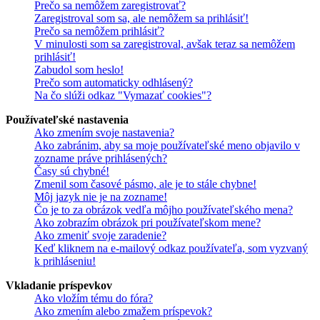
Prečo sa nemôžem zaregistrovať?
Zaregistroval som sa, ale nemôžem sa prihlásiť!
Prečo sa nemôžem prihlásiť?
V minulosti som sa zaregistroval, avšak teraz sa nemôžem
prihlásiť!
Zabudol som heslo!
Prečo som automaticky odhlásený?
Na čo slúži odkaz "Vymazať cookies"?
Používateľské nastavenia
Ako zmením svoje nastavenia?
Ako zabránim, aby sa moje používateľské meno objavilo v
zozname práve prihlásených?
Časy sú chybné!
Zmenil som časové pásmo, ale je to stále chybne!
Môj jazyk nie je na zozname!
Čo je to za obrázok vedľa môjho používateľského mena?
Ako zobrazím obrázok pri používateľskom mene?
Ako zmeniť svoje zaradenie?
Keď kliknem na e-mailový odkaz používateľa, som vyzvaný
k prihláseniu!
Vkladanie príspevkov
Ako vložím tému do fóra?
Ako zmením alebo zmažem príspevok?