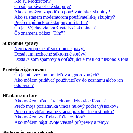
Kto sú Moderátori?
Čo sú používateľské skupiny?
Ako sa môžem zapojiť do používateľskej skupiny?
Ako sa stanem moderátorom používateľskej skupiny?
Prečo majú niektoré skupiny inú farbu?
Čo je "Východzia používateľská skupina"?
Čo znamená odkaz "Tím"?
Súkromné správy
Nemôžem posielať súkromné správy!
Dostávam nechcené súkromné správy!
Dostal/a som spamový a obťažujúci e-mail od niekoho z fóra!
Priatelia a ignorovaní
Čo je môj zoznam priateľov a ignorovaných?
Ako môžem pridávať používateľov do zoznamu alebo ich
odoberať?
Hľadanie na fóre
Ako môžem hľadať v jednom alebo viac fórach?
Prečo moja požiadavka vracia nulový počet výsledkov?
Prečo mi vyhľadávanie vracia prázdnu bielu stránku?
Ako môžem vyhľadávať členov fóra?
Ako môžem nájsť svoje vlastné príspevky a témy?
Sledovanie tém a záložiek