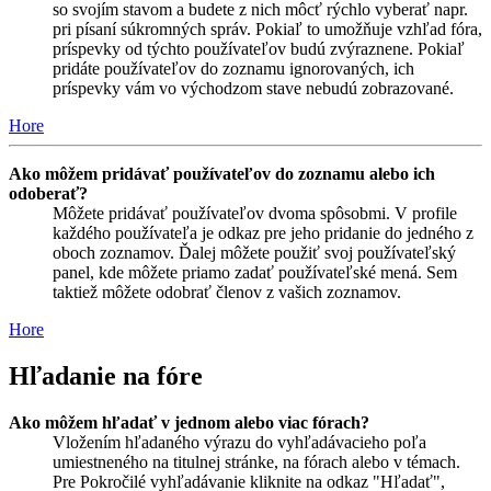
so svojím stavom a budete z nich môcť rýchlo vyberať napr.
pri písaní súkromných správ. Pokiaľ to umožňuje vzhľad fóra,
príspevky od týchto používateľov budú zvýraznene. Pokiaľ
pridáte používateľov do zoznamu ignorovaných, ich
príspevky vám vo východzom stave nebudú zobrazované.
Hore
Ako môžem pridávať používateľov do zoznamu alebo ich
odoberať?
Môžete pridávať používateľov dvoma spôsobmi. V profile
každého používateľa je odkaz pre jeho pridanie do jedného z
oboch zoznamov. Ďalej môžete použiť svoj používateľský
panel, kde môžete priamo zadať používateľské mená. Sem
taktiež môžete odobrať členov z vašich zoznamov.
Hore
Hľadanie na fóre
Ako môžem hľadať v jednom alebo viac fórach?
Vložením hľadaného výrazu do vyhľadávacieho poľa
umiestneného na titulnej stránke, na fórach alebo v témach.
Pre Pokročilé vyhľadávanie kliknite na odkaz "Hľadať",