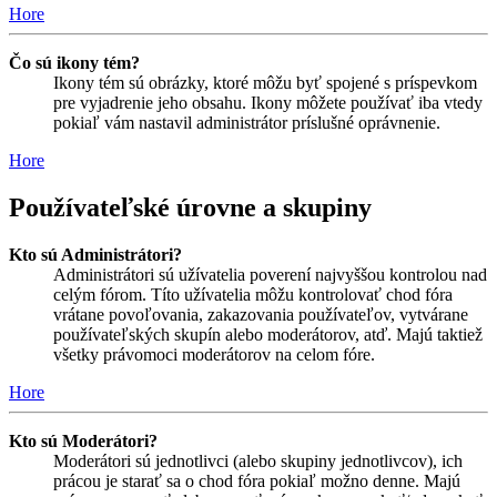
Hore
Čo sú ikony tém?
Ikony tém sú obrázky, ktoré môžu byť spojené s príspevkom
pre vyjadrenie jeho obsahu. Ikony môžete používať iba vtedy
pokiaľ vám nastavil administrátor príslušné oprávnenie.
Hore
Používateľské úrovne a skupiny
Kto sú Administrátori?
Administrátori sú užívatelia poverení najvyššou kontrolou nad
celým fórom. Títo užívatelia môžu kontrolovať chod fóra
vrátane povoľovania, zakazovania používateľov, vytvárane
používateľských skupín alebo moderátorov, atď. Majú taktiež
všetky právomoci moderátorov na celom fóre.
Hore
Kto sú Moderátori?
Moderátori sú jednotlivci (alebo skupiny jednotlivcov), ich
prácou je starať sa o chod fóra pokiaľ možno denne. Majú