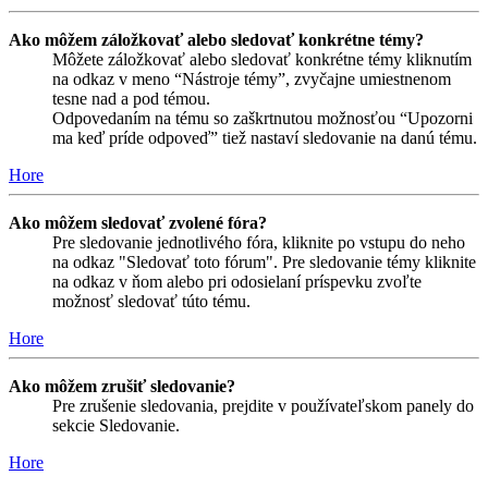
Ako môžem záložkovať alebo sledovať konkrétne témy?
Môžete záložkovať alebo sledovať konkrétne témy kliknutím
na odkaz v meno “Nástroje témy”, zvyčajne umiestnenom
tesne nad a pod témou.
Odpovedaním na tému so zaškrtnutou možnosťou “Upozorni
ma keď príde odpoveď” tiež nastaví sledovanie na danú tému.
Hore
Ako môžem sledovať zvolené fóra?
Pre sledovanie jednotlivého fóra, kliknite po vstupu do neho
na odkaz "Sledovať toto fórum". Pre sledovanie témy kliknite
na odkaz v ňom alebo pri odosielaní príspevku zvoľte
možnosť sledovať túto tému.
Hore
Ako môžem zrušiť sledovanie?
Pre zrušenie sledovania, prejdite v používateľskom panely do
sekcie Sledovanie.
Hore