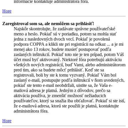
informácie kontaktuje administrátora fóra.
Hore
Zaregistroval som sa, ale nemôžem sa prihlásiť!
Najskôr skontrolujte, že zadávate správne používateľské
meno a heslo. Pokiaľ sú v poriadku, potom sa mohla stať
jedna z nasledovných dvoch vecí. Pokiaľ je povolená
podpora COPPA a klikli ste pri registrácii na odkaz ... a je mi
menej ako 13 rokov, budete musieť postupovať podľa
zaslaných inštrukcií. Pokiaľ toto nie je ten prípad, potom Váš
účet musí byť aktivovaný. Niektoré fóra potrebujú aktiváciu
všetkých nových registrácií, buď Vami, alebo administrátorom
pred tim, ako sa budete môcť prihlásiť. Keď ste sa
registrovali, boli by ste k tomu vyzvaný. Pokiaľ Vám bol
zaslaný e-mail, postupujte podľa inštrukcií v ňom uvedených,
pokiaľ ste tento e-mail neobdržali, uistite sa, že Vaša e-
mailová adresa je platná. Jedným z dôvodov, prečo sa
aktivácia používa, je zmenšiť možnosť nežiaducich
používateľov, ktorý sa snažia iba obťažovať. Pokiaľ si ste istí,
že e-mailová adresa, ktorú ste použili je platná, kontaktujte
administrátora fóra.
Hore