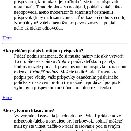
príspevkom, ktorí ukazuje, koľkokrát ste tento príspevok
upravovali. Tento doplnok sa neobjaví, pokiaľ zatiaľ nikto
neodpovedal alebo moderátor či administrátor zmenili
príspevok (tí by mali sami zanechať odkaz prečo ho zmenili).
Normálny užívatelia nemôžu príspevok zmazať, pokiaľ na
neho už niekto odpovedal.
Hore
Ako pridám podpis k môjmu príspevku?
Pridať podpis znamená, že si musíte najprv nie aký vytvoriť.
To urobíte cez stránku
Profil
v používateľskom panely.
Podpis môžete pridať k práve písanému príspevku označením
okienka
Pripojiť podpis
. Môžete taktiež pridať rovnaký
podpis pre všetky vaše príspevky označením príslušného
políčka v nastavení profilu (je možné nepridávať podpis k
vybraným príspevkom odstránením tohto označenia).
Hore
Ako vytvorím hlasovanie?
Vytvorenie hlasovania je jednoduché. Pokiaľ pridáte nový
príspevok (alebo upravujete prví príspevok, pokiaľ môžete)
mali by ste vidieť tlačítko Pridať hlasovanie pod hlavným