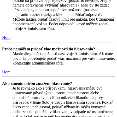
oknom na pridávanie príspevkov (pokiaľ to nevidíte, zrejme
nemáte oprávnenie vytvárať hlasovania). Mali by ste zadať
názov ankety a potom aspoň dve možnosti (nastavte
napísaním názov otázky a kliknite na Pridať odpoveď.
Môžete taktiež pridať časový limit pre anketu, kde 0 znamená
neobmedzenú voľbu. Počet odpovedí, ktoré môžete zadať,
určuje Administrátor fóra.
Hore
Prečo nemôžem pridať viac možností do hlasovania?
Maximálny počet možností nastavuje Administrátor. Ak máte
pocit, že potrebujete pridať viac možností pre vaše hlasovanie,
kontaktujte administrátora fóra.
Hore
Ako zmením alebo zmažem hlasovanie?
Je to rovnako ako s príspevkami, hlasovania môžu byť
upravované pôvodným autorom, moderátorom alebo
administrátorom. Upraviť ho môžete kliknutím na prvý
príspevok v téme (toto je vždy s hlasovaním spojené). Pokiaľ
nikto zatiaľ nehlasoval, pokiaľ užívatelia môžu vymazať
alebo zmeniť položku v hlasovaní, v prípade už uskutočnenej
voľby to tak môže učiniť len moderátor alebo administrátor.