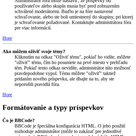
Administrátor fóra môže nastaviť, že príspevky od
používateľov alebo skupín musia byť pred zobrazením
schválené moderátormi. Buďto je na fóre nastavené
schvaľovanie, alebo ste boli umiestnený do skupiny, pri ktorej
je schvaľovanie požadované. Kontaktujte administrátora fóra
pre viac informácií.
Hore
Ako môžem oživiť svoje témy?
Kliknutím na odkaz "Oživiť tému", pokiaľ ho vidíte, môžete
"oživiť" tému, čím ho posuniete na prvé miesto v prehľadu
tém. Pokiaľ tento odkaz nevidíte, administrátor túto možnosť
pravdepodobne vypol. Tému môžete "oživiť" taktiež
pridaním nového príspevku, ale dbajte na to, aby ste
neporušili pravidlá fóra.
Hore
Formátovanie a typy príspevkov
Čo je BBCode?
BBCode je špeciálna konfigurácia HTML. O jeho použití
rozhoduje administrátor (môže to zakázať pre jednotlivé