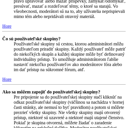
právo upravovať alebo mazať príspevky, zamykať/odomykať,
presúvať, mazať a rozdeľovať témy, o ktoré sa starajú. Vo
všeobecnosti, moderátori sú na to, aby užívatelia neprispievali
mimo tém alebo nepridávali otravný materiál.
Hore
Čo sú používateľské skupiny?
Používateľské skupiny sú cestou, ktorou administrátori môžu
používateľom priradiť skupiny. Každý používateľ môže patriť
do niekoľkých skupín a každej skupine môže byť definovaný
individuálny prístup. To umožňuje administrátorom ľahšie
nastaviť niekoľko používateľov ako moderátorov fóra alebo
im dať prístup na súkromné fórum, atď.
Hore
Ako sa môžem zapojiť do používateľskej skupiny?
Pre pripojenie sa do používateľskej skupiny stačí kliknúť na
odkaz používateľské skupiny (väčšinou sa nachádza v hornej
časti stránky, ale nemusí to byť pravidlom) a potom si môžete
prezrieť všetky skupiny. Nie všetky skupiny majú otvorený
prístup, niektoré sú uzavreté a niektoré majú utajené členstvo.
Pokiaľ je skupina otvorená, môžete žiadať o zaradenie
kliknutím na príslušné tlačítko. Moderátor používateľskej