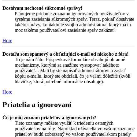
Dostávam nechcené súkromné správy!
Plánujeme pridanie zoznamu ignorovaných používateľov v
systému zasielania súkromných správ. Teraz, pokiaľ dostávate
takéto správy, kontaktujte svojho administrátora, ktorý má tu
moc takému používateľovi zasielanie správ zakázať.
Hore
Dostal/a som spamový a obťažujúci e-mail od niekoho z fóra!
To je nám ľúto. Príspevkové formuláre obsahujú obranné
mechanizmy, ktorými sa snažíme vystopovať takéhoto
používateľa. Mali by ste napísať administrátorovi a zaslať
kópiu e-mailu, ktorý ste obdržali, čo je veľmi dôležité (kvôli
hlavičke, ktorá potrebné informácie obsahuje).
Hore
Priatelia a ignorovaní
Čo je môj zoznam priateľov a ignorovaných?
Tieto zoznamy môžete využiť k triedeniu ostatných
používateľov na fóre. Napríklad užívatelia vo vašom zozname
priateľov budú zobrazený vo vašom používateľskom panely