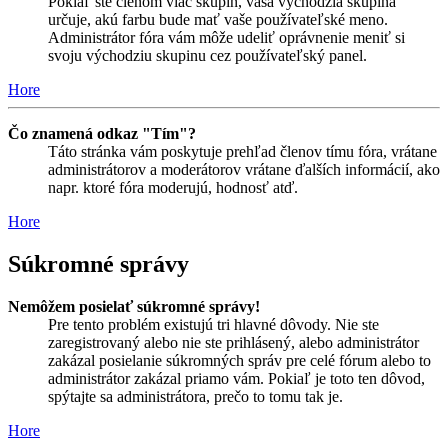
Pokiaľ ste členom viac skupín, vaša východzia skupina
určuje, akú farbu bude mať vaše používateľské meno.
Administrátor fóra vám môže udeliť oprávnenie meniť si
svoju východziu skupinu cez používateľský panel.
Hore
Čo znamená odkaz "Tím"?
Táto stránka vám poskytuje prehľad členov tímu fóra, vrátane
administrátorov a moderátorov vrátane ďalších informácií, ako
napr. ktoré fóra moderujú, hodnosť atď.
Hore
Súkromné správy
Nemôžem posielať súkromné správy!
Pre tento problém existujú tri hlavné dôvody. Nie ste
zaregistrovaný alebo nie ste prihlásený, alebo administrátor
zakázal posielanie súkromných správ pre celé fórum alebo to
administrátor zakázal priamo vám. Pokiaľ je toto ten dôvod,
spýtajte sa administrátora, prečo to tomu tak je.
Hore