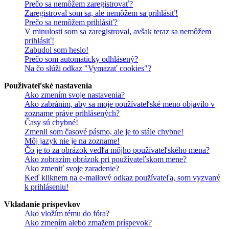
Prečo sa nemôžem zaregistrovať?
Zaregistroval som sa, ale nemôžem sa prihlásiť!
Prečo sa nemôžem prihlásiť?
V minulosti som sa zaregistroval, avšak teraz sa nemôžem
prihlásiť!
Zabudol som heslo!
Prečo som automaticky odhlásený?
Na čo slúži odkaz "Vymazať cookies"?
Používateľské nastavenia
Ako zmením svoje nastavenia?
Ako zabránim, aby sa moje používateľské meno objavilo v
zozname práve prihlásených?
Časy sú chybné!
Zmenil som časové pásmo, ale je to stále chybne!
Môj jazyk nie je na zozname!
Čo je to za obrázok vedľa môjho používateľského mena?
Ako zobrazím obrázok pri používateľskom mene?
Ako zmeniť svoje zaradenie?
Keď kliknem na e-mailový odkaz používateľa, som vyzvaný
k prihláseniu!
Vkladanie príspevkov
Ako vložím tému do fóra?
Ako zmením alebo zmažem príspevok?