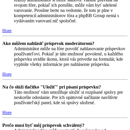
svojom fóre, pokiaľ ich porušíte, môže vám byť udelené
varovanie. Prosíme berte na vedomie, že toto je plne v
kompetencií administrátorov fóra a phpBB Group nemá s
vydávaním varovaní nič spoločné.
Hore
Ako môžem nahlásiť príspevok moderátorom?
Administrátor môže na fóre povoliť nahlasovanie príspevkov
používateľovi. Pokiaľ je táto možnosť povolené, u každého
príspevku uvidíte ikonu, ktorá vás privedie na formulár, kde
vyplníte všetky informácie pre nahlásenie príspevku.
Hore
Na čo slúži tlačítko "Uložiť" pri písaní príspevku?
Táto možnosť vám umožňuje uložiť si rozpísané správy pre
neskoršie odoslanie. Pre ich opätovné načítanie navštívte
používateľský panel, kde sú správy uložené.
Hore
Prečo musí byť môj príspevok schválený?