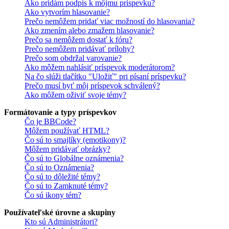
Ako pridám podpis k môjmu príspevku?
Ako vytvorím hlasovanie?
Prečo nemôžem pridať viac možností do hlasovania?
Ako zmením alebo zmažem hlasovanie?
Prečo sa nemôžem dostať k fóru?
Prečo nemôžem pridávať prílohy?
Prečo som obdržal varovanie?
Ako môžem nahlásiť príspevok moderátorom?
Na čo slúži tlačítko "Uložiť" pri písaní príspevku?
Prečo musí byť môj príspevok schválený?
Ako môžem oživiť svoje témy?
Formátovanie a typy príspevkov
Čo je BBCode?
Môžem používať HTML?
Čo sú to smajlíky (emotikony)?
Môžem pridávať obrázky?
Čo sú to Globálne oznámenia?
Čo sú to Oznámenia?
Čo sú to dôležité témy?
Čo sú to Zamknuté témy?
Čo sú ikony tém?
Používateľské úrovne a skupiny
Kto sú Administrátori?