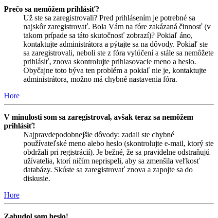
Prečo sa nemôžem prihlásiť?
Už ste sa zaregistrovali? Pred prihlásením je potrebné sa
najskôr zaregistrovať. Bola Vám na fóre zakázaná činnosť (v
takom prípade sa táto skutočnosť zobrazí)? Pokiaľ áno,
kontaktujte administrátora a pýtajte sa na dôvody. Pokiaľ ste
sa zaregistrovali, neboli ste z fóra vylúčení a stále sa nemôžete
prihlásiť, znova skontrolujte prihlasovacie meno a heslo.
Obyčajne toto býva ten problém a pokiaľ nie je, kontaktujte
administrátora, možno má chybné nastavenia fóra.
Hore
V minulosti som sa zaregistroval, avšak teraz sa nemôžem
prihlásiť!
Najpravdepodobnejšie dôvody: zadali ste chybné
používateľské meno alebo heslo (skontrolujte e-mail, ktorý ste
obdržali pri registrácií). Je bežné, že sa pravidelne odstraňujú
užívatelia, ktorí ničím neprispeli, aby sa zmenšila veľkosť
databázy. Skúste sa zaregistrovať znova a zapojte sa do
diskusie.
Hore
Zabudol som heslo!