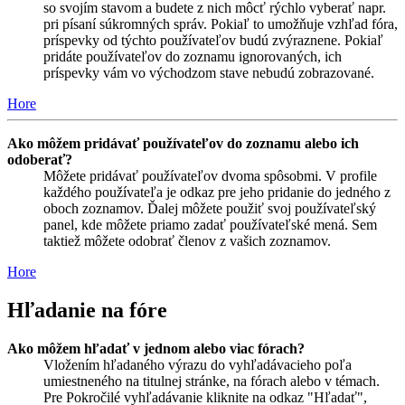
so svojím stavom a budete z nich môcť rýchlo vyberať napr.
pri písaní súkromných správ. Pokiaľ to umožňuje vzhľad fóra,
príspevky od týchto používateľov budú zvýraznene. Pokiaľ
pridáte používateľov do zoznamu ignorovaných, ich
príspevky vám vo východzom stave nebudú zobrazované.
Hore
Ako môžem pridávať používateľov do zoznamu alebo ich
odoberať?
Môžete pridávať používateľov dvoma spôsobmi. V profile
každého používateľa je odkaz pre jeho pridanie do jedného z
oboch zoznamov. Ďalej môžete použiť svoj používateľský
panel, kde môžete priamo zadať používateľské mená. Sem
taktiež môžete odobrať členov z vašich zoznamov.
Hore
Hľadanie na fóre
Ako môžem hľadať v jednom alebo viac fórach?
Vložením hľadaného výrazu do vyhľadávacieho poľa
umiestneného na titulnej stránke, na fórach alebo v témach.
Pre Pokročilé vyhľadávanie kliknite na odkaz "Hľadať",