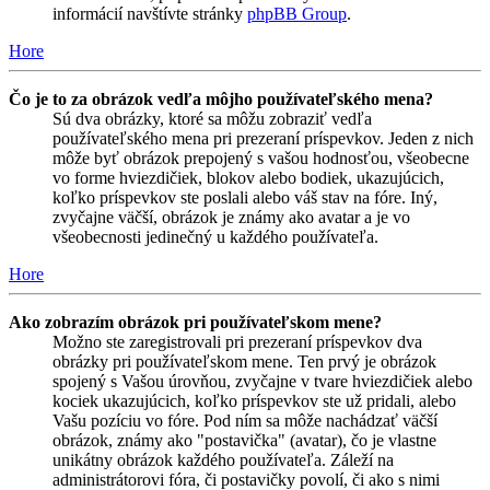
informácií navštívte stránky
phpBB Group
.
Hore
Čo je to za obrázok vedľa môjho používateľského mena?
Sú dva obrázky, ktoré sa môžu zobraziť vedľa
používateľského mena pri prezeraní príspevkov. Jeden z nich
môže byť obrázok prepojený s vašou hodnosťou, všeobecne
vo forme hviezdičiek, blokov alebo bodiek, ukazujúcich,
koľko príspevkov ste poslali alebo váš stav na fóre. Iný,
zvyčajne väčší, obrázok je známy ako avatar a je vo
všeobecnosti jedinečný u každého používateľa.
Hore
Ako zobrazím obrázok pri používateľskom mene?
Možno ste zaregistrovali pri prezeraní príspevkov dva
obrázky pri používateľskom mene. Ten prvý je obrázok
spojený s Vašou úrovňou, zvyčajne v tvare hviezdičiek alebo
kociek ukazujúcich, koľko príspevkov ste už pridali, alebo
Vašu pozíciu vo fóre. Pod ním sa môže nachádzať väčší
obrázok, známy ako "postavička" (avatar), čo je vlastne
unikátny obrázok každého používateľa. Záleží na
administrátorovi fóra, či postavičky povolí, či ako s nimi