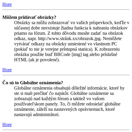
Hore
Môžem pridávať obrázky?
Obrázky sa môžu zobrazovať vo vašich príspevkoch, keďže v
súčasnej dobe neexistuje žiadna funkcia k nahraniu obrázkov
priamo na fórum. Z tohto dôvodu musíte zadať na obrázok
odkaz, napr. http://www.stránk.xx/obrazok.jpg. Nemôžete
vytvárať odkazy na obrázky umiestené vo vlastnom PC
(pokiaľ to nie je verejne prístupná stanica). K zobrazeniu
obrázku použite buď BBCode [img] tag alebo príslušné
HTML (ak je povolené).
Hore
Čo sú to Globálne oznámenia?
Globálne oznámenia obsahujú dôležité informácie, ktoré by
ste si mali prečítať čo najskôr. Globálne oznámenie sa
zobrazujú nad každým fórom a taktiež vo vašom
používateľskom panely. To, či môžete odosielať globálne
oznámenie, záleží na nastavených oprávneniach, ktoré
nastavujú administrátori.
Hore