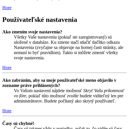
Hore
Používateľské nastavenia
Ako zmením svoje nastavenia?
Všetky Vaše nastavenia (pokiaľ ste zaregistrovaný) sú
uložené v databáze. Ku zmene stačí stlačiť tlačítko odkazu
Nastavenia (zvyčajne sa objavuje na hornej časti stránky, ale
nemusí to byť pravidlom). Takto si môžete zmeniť všetky
svoje nastavenia.
Hore
Ako zabránim, aby sa moje používateľské meno objavilo v
zozname práve prihlásených?
Vo Vašom nastavení nájdete možnosť
Skryť Vašu prítomnosť
vo fóre
, pokiaľ túto možnosť
zvolíte
budete viditeľný len pre
administrátorov. Budete počítaný ako skrytý používateľ.
Hore
Časy sú chybné!
Časy sú takmer vždy v poriadku, avšak to, čo vidíte sú časy