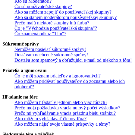
Kto sú Moderátori?
Čo sú používateľské skupiny?
Ako sa môžem zapojiť do používateľskej skupiny?
Ako sa stanem moderátorom používateľskej skupiny?
Prečo majú niektoré skupiny inú farbu?
Čo je "Východzia používateľská skupina"?
Čo znamená odkaz "Tím"?
Súkromné správy
Nemôžem posielať súkromné správy!
Dostávam nechcené súkromné správy!
Dostal/a som spamový a obťažujúci e-mail od niekoho z fóra!
Priatelia a ignorovaní
Čo je môj zoznam priateľov a ignorovaných?
Ako môžem pridávať používateľov do zoznamu alebo ich
odoberať?
Hľadanie na fóre
Ako môžem hľadať v jednom alebo viac fórach?
Prečo moja požiadavka vracia nulový počet výsledkov?
Prečo mi vyhľadávanie vracia prázdnu bielu stránku?
Ako môžem vyhľadávať členov fóra?
Ako môžem nájsť svoje vlastné príspevky a témy?
Sledovanie tém a záložiek