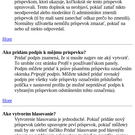
príspevkom, ktorí ukazuje, koľkokrát ste tento príspevok
upravovali. Tento doplnok sa neobjaví, pokiaľ zatiaľ nikto
neodpovedal alebo moderátor či administrátor zmenili
príspevok (tí by mali sami zanechať odkaz prečo ho zmenili).
Normálny užívatelia nemôžu príspevok zmazať, pokiaľ na
neho už niekto odpovedal.
Hore
Ako pridám podpis k môjmu príspevku?
Pridať podpis znamená, že si musíte najprv nie aký vytvoriť.
To urobíte cez stránku
Profil
v používateľskom panely.
Podpis môžete pridať k práve písanému príspevku označením
okienka
Pripojiť podpis
. Môžete taktiež pridať rovnaký
podpis pre všetky vaše príspevky označením príslušného
políčka v nastavení profilu (je možné nepridávať podpis k
vybraným príspevkom odstránením tohto označenia).
Hore
Ako vytvorím hlasovanie?
Vytvorenie hlasovania je jednoduché. Pokiaľ pridáte nový
príspevok (alebo upravujete prví príspevok, pokiaľ môžete)
mali by ste vidieť tlačítko Pridať hlasovanie pod hlavným