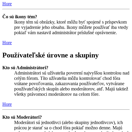
Hore
Čo sú ikony tém?
Ikony tém sú obrázky, ktoré môžu byť spojené s príspevkom
pre vyjadrenie jeho obsahu. Ikony môžete používať iba vtedy
pokiaľ vám nastavil administrátor príslušné oprávnenie.
Hore
Používateľské úrovne a skupiny
Kto sú Administrátori?
Administrátori sú užívatelia poverení najvyššou kontrolou nad
celým fórom. Títo užívatelia môžu kontrolovať chod fóra
vrátane povoľovania, zakazovania používateľov, vytvárane
používateľských skupín alebo moderátorov, atď. Majú taktiež
všetky právomoci moderátorov na celom fóre.
Hore
Kto sú Moderátori?
Moderátori sú jednotlivci (alebo skupiny jednotlivcov), ich
prácou je starať sa o chod fóra pokiaľ možno denne. Majú