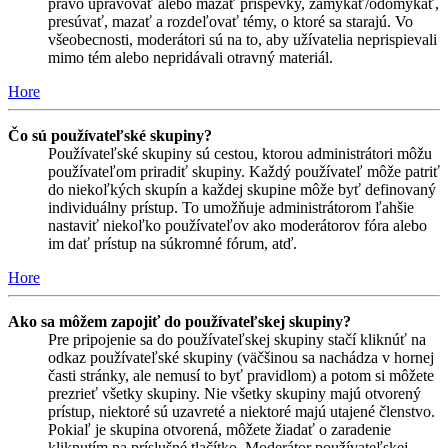
právo upravovať alebo mazať príspevky, zamykať/odomykať,
presúvať, mazať a rozdeľovať témy, o ktoré sa starajú. Vo
všeobecnosti, moderátori sú na to, aby užívatelia neprispievali
mimo tém alebo nepridávali otravný materiál.
Hore
Čo sú používateľské skupiny?
Používateľské skupiny sú cestou, ktorou administrátori môžu
používateľom priradiť skupiny. Každý používateľ môže patriť
do niekoľkých skupín a každej skupine môže byť definovaný
individuálny prístup. To umožňuje administrátorom ľahšie
nastaviť niekoľko používateľov ako moderátorov fóra alebo
im dať prístup na súkromné fórum, atď.
Hore
Ako sa môžem zapojiť do používateľskej skupiny?
Pre pripojenie sa do používateľskej skupiny stačí kliknúť na
odkaz používateľské skupiny (väčšinou sa nachádza v hornej
časti stránky, ale nemusí to byť pravidlom) a potom si môžete
prezrieť všetky skupiny. Nie všetky skupiny majú otvorený
prístup, niektoré sú uzavreté a niektoré majú utajené členstvo.
Pokiaľ je skupina otvorená, môžete žiadať o zaradenie
kliknutím na príslušné tlačítko. Moderátor používateľskej