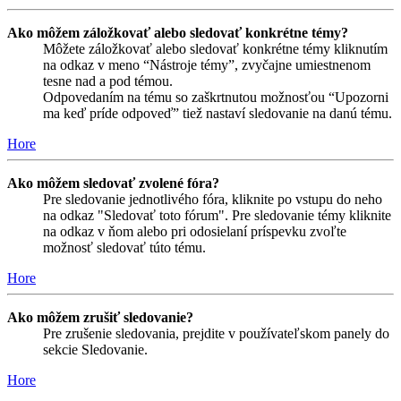
Ako môžem záložkovať alebo sledovať konkrétne témy?
Môžete záložkovať alebo sledovať konkrétne témy kliknutím
na odkaz v meno “Nástroje témy”, zvyčajne umiestnenom
tesne nad a pod témou.
Odpovedaním na tému so zaškrtnutou možnosťou “Upozorni
ma keď príde odpoveď” tiež nastaví sledovanie na danú tému.
Hore
Ako môžem sledovať zvolené fóra?
Pre sledovanie jednotlivého fóra, kliknite po vstupu do neho
na odkaz "Sledovať toto fórum". Pre sledovanie témy kliknite
na odkaz v ňom alebo pri odosielaní príspevku zvoľte
možnosť sledovať túto tému.
Hore
Ako môžem zrušiť sledovanie?
Pre zrušenie sledovania, prejdite v používateľskom panely do
sekcie Sledovanie.
Hore