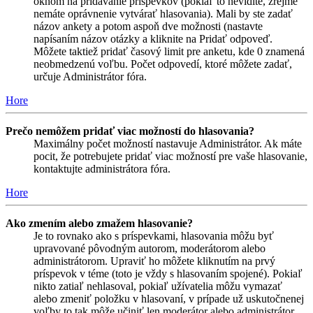
oknom na pridávanie príspevkov (pokiaľ to nevidíte, zrejme
nemáte oprávnenie vytvárať hlasovania). Mali by ste zadať
názov ankety a potom aspoň dve možnosti (nastavte
napísaním názov otázky a kliknite na Pridať odpoveď.
Môžete taktiež pridať časový limit pre anketu, kde 0 znamená
neobmedzenú voľbu. Počet odpovedí, ktoré môžete zadať,
určuje Administrátor fóra.
Hore
Prečo nemôžem pridať viac možností do hlasovania?
Maximálny počet možností nastavuje Administrátor. Ak máte
pocit, že potrebujete pridať viac možností pre vaše hlasovanie,
kontaktujte administrátora fóra.
Hore
Ako zmením alebo zmažem hlasovanie?
Je to rovnako ako s príspevkami, hlasovania môžu byť
upravované pôvodným autorom, moderátorom alebo
administrátorom. Upraviť ho môžete kliknutím na prvý
príspevok v téme (toto je vždy s hlasovaním spojené). Pokiaľ
nikto zatiaľ nehlasoval, pokiaľ užívatelia môžu vymazať
alebo zmeniť položku v hlasovaní, v prípade už uskutočnenej
voľby to tak môže učiniť len moderátor alebo administrátor.