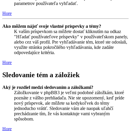
parametrov používateľa vyhľadať.
Hore
Ako môžem nájsť svoje vlastné príspevky a témy?
K vaším príspevkom sa môžete dostať kliknutím na odkaz
"Hľadať používateľove príspevky" v používateľskom panely,
alebo cez váš profil. Pre vyhľadávanie tém, ktoré ste odoslali,
využite stránku pokročilého vyhľadávania, kde zadáte
odpovedajúce kritéria.
Hore
Sledovanie tém a záložiek
Aký je rozdiel medzi sledovaním a záložkami?
Záložkovanie v phpBB3 je veľmi podobné záložkám, ktoré
poznáte z vášho prehliadača. Nie ste upozornený, keď príde
nový príspevok, ale môžete sa kedykoľvek do témy
jednoducho vrátiť. Sledovanie vám ale naopak uľahčí
prechádzanie tím, že vás kontaktuje vami vybraným
spôsobom.
Hore