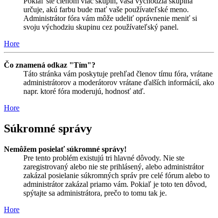
Pokiaľ ste členom viac skupín, vaša východzia skupina
určuje, akú farbu bude mať vaše používateľské meno.
Administrátor fóra vám môže udeliť oprávnenie meniť si
svoju východziu skupinu cez používateľský panel.
Hore
Čo znamená odkaz "Tím"?
Táto stránka vám poskytuje prehľad členov tímu fóra, vrátane
administrátorov a moderátorov vrátane ďalších informácií, ako
napr. ktoré fóra moderujú, hodnosť atď.
Hore
Súkromné správy
Nemôžem posielať súkromné správy!
Pre tento problém existujú tri hlavné dôvody. Nie ste
zaregistrovaný alebo nie ste prihlásený, alebo administrátor
zakázal posielanie súkromných správ pre celé fórum alebo to
administrátor zakázal priamo vám. Pokiaľ je toto ten dôvod,
spýtajte sa administrátora, prečo to tomu tak je.
Hore