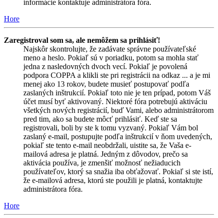
informácie kontaktuje administrátora fóra.
Hore
Zaregistroval som sa, ale nemôžem sa prihlásiť!
Najskôr skontrolujte, že zadávate správne používateľské
meno a heslo. Pokiaľ sú v poriadku, potom sa mohla stať
jedna z nasledovných dvoch vecí. Pokiaľ je povolená
podpora COPPA a klikli ste pri registrácii na odkaz ... a je mi
menej ako 13 rokov, budete musieť postupovať podľa
zaslaných inštrukcií. Pokiaľ toto nie je ten prípad, potom Váš
účet musí byť aktivovaný. Niektoré fóra potrebujú aktiváciu
všetkých nových registrácií, buď Vami, alebo administrátorom
pred tim, ako sa budete môcť prihlásiť. Keď ste sa
registrovali, boli by ste k tomu vyzvaný. Pokiaľ Vám bol
zaslaný e-mail, postupujte podľa inštrukcií v ňom uvedených,
pokiaľ ste tento e-mail neobdržali, uistite sa, že Vaša e-
mailová adresa je platná. Jedným z dôvodov, prečo sa
aktivácia používa, je zmenšiť možnosť nežiaducich
používateľov, ktorý sa snažia iba obťažovať. Pokiaľ si ste istí,
že e-mailová adresa, ktorú ste použili je platná, kontaktujte
administrátora fóra.
Hore