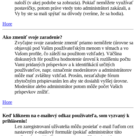
naloží (v akej podobe sa zobrazia). Pokiaľ nemôžete využívať
postavičky, potom práve vtedy toto administrátori zakázali, a
Vy by ste sa mali spýtať na dôvody (veríme, že sa hodia).
Hore
Ako zmeniť svoje zaradenie?
Zvyčajne svoje zaradenie zmeniť priamo nemôžete (úrovne sa
objavujú pod Vašim používateľským menom v témach a vo
Vašom profile, čo záleží na použitom vzhľade). Väčšina
diskusných fór používa hodnotenie úrovní k rozlíšeniu počtu
Vami pridaných príspevkov a k identifikácií určitých
používateľov, napr. označenie moderátorov a administrátorov
môže mať zvláštny vzhľad. Prosím, nezaťažujte fórum
zbytočným prispievaním len aby ste dosiahli vyššej úrovne.
Moderátor alebo administrátor potom môže počet Vašich
príspevkov znížiť.
Hore
Keď kliknem na e-mailový odkaz používateľa, som vyzvaný k
prihláseniu!
Len zaregistrovaní užívatelia môžu posielať e-mail ľuďom cez
nastavený e-mailový formulár (pokiaľ administrátor túto