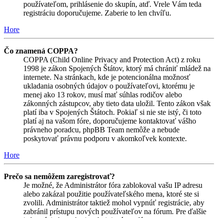
používateľom, prihlásenie do skupín, atď. Vrele Vám teda
registráciu doporučujeme. Zaberie to len chvíľu.
Hore
Čo znamená COPPA?
COPPA (Child Online Privacy and Protection Act) z roku
1998 je zákon Spojených Štátov, ktorý má chrániť mládež na
internete. Na stránkach, kde je potencionálna možnosť
ukladania osobných údajov o používateľovi, ktorému je
menej ako 13 rokov, musí mať súhlas rodičov alebo
zákonných zástupcov, aby tieto data uložil. Tento zákon však
platí iba v Spojených Štátoch. Pokiaľ si nie ste istý, či toto
platí aj na vašom fóre, doporučujeme kontaktovať vášho
právneho poradcu, phpBB Team nemôže a nebude
poskytovať právnu podporu v akomkoľvek kontexte.
Hore
Prečo sa nemôžem zaregistrovať?
Je možné, že Administrátor fóra zablokoval vašu IP adresu
alebo zakázal použitie používateľského mena, ktoré ste si
zvolili. Administrátor taktiež mohol vypnúť registrácie, aby
zabránil prístupu nových používateľov na fórum. Pre ďalšie