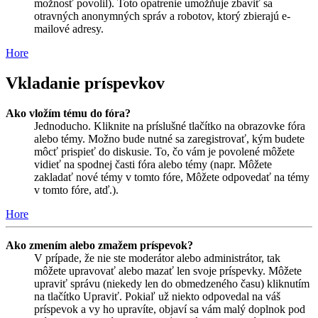
možnosť povolil). Toto opatrenie umožňuje zbaviť sa
otravných anonymných správ a robotov, ktorý zbierajú e-
mailové adresy.
Hore
Vkladanie príspevkov
Ako vložím tému do fóra?
Jednoducho. Kliknite na príslušné tlačítko na obrazovke fóra
alebo témy. Možno bude nutné sa zaregistrovať, kým budete
môcť prispieť do diskusie. To, čo vám je povolené môžete
vidieť na spodnej časti fóra alebo témy (napr. Môžete
zakladať nové témy v tomto fóre, Môžete odpovedať na témy
v tomto fóre, atď.).
Hore
Ako zmením alebo zmažem príspevok?
V prípade, že nie ste moderátor alebo administrátor, tak
môžete upravovať alebo mazať len svoje príspevky. Môžete
upraviť správu (niekedy len do obmedzeného času) kliknutím
na tlačítko Upraviť. Pokiaľ už niekto odpovedal na váš
príspevok a vy ho upravíte, objaví sa vám malý doplnok pod