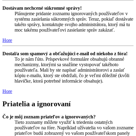
Dostávam nechcené súkromné správy!
Plánujeme pridanie zoznamu ignorovaných používateľov v
systému zasielania súkromných správ. Teraz, pokiaľ dostávate
takéto správy, kontaktujte svojho administrátora, ktorý má tu
moc takému používateľovi zasielanie správ zakázať.
Hore
Dostal/a som spamový a obťažujúci e-mail od niekoho z fóra!
To je nám ľúto. Príspevkové formuláre obsahujú obranné
mechanizmy, ktorými sa snažíme vystopovať takéhoto
používateľa. Mali by ste napísať administrátorovi a zaslať
kópiu e-mailu, ktorý ste obdržali, čo je veľmi dôležité (kvôli
hlavičke, ktorá potrebné informácie obsahuje).
Hore
Priatelia a ignorovaní
Čo je môj zoznam priateľov a ignorovaných?
Tieto zoznamy môžete využiť k triedeniu ostatných
používateľov na fóre. Napríklad užívatelia vo vašom zozname
priateľov budú zobrazený vo vašom používateľskom panely