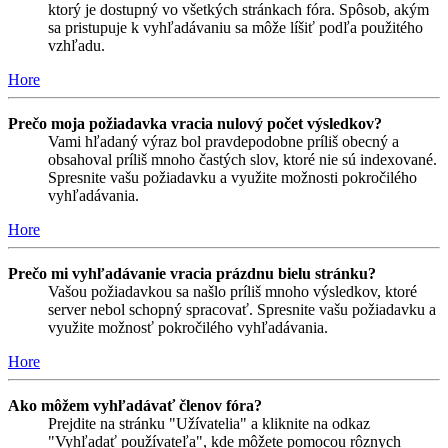
ktorý je dostupný vo všetkých stránkach fóra. Spôsob, akým
sa pristupuje k vyhľadávaniu sa môže líšiť podľa použitého
vzhľadu.
Hore
Prečo moja požiadavka vracia nulový počet výsledkov?
Vami hľadaný výraz bol pravdepodobne príliš obecný a
obsahoval príliš mnoho častých slov, ktoré nie sú indexované.
Spresnite vašu požiadavku a využite možnosti pokročilého
vyhľadávania.
Hore
Prečo mi vyhľadávanie vracia prázdnu bielu stránku?
Vašou požiadavkou sa našlo príliš mnoho výsledkov, ktoré
server nebol schopný spracovať. Spresnite vašu požiadavku a
využite možnosť pokročilého vyhľadávania.
Hore
Ako môžem vyhľadávať členov fóra?
Prejdite na stránku "Užívatelia" a kliknite na odkaz
"Vyhľadať používateľa", kde môžete pomocou rôznych