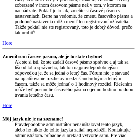
zobrazené v inom časovom pásme než v tom, v ktorom sa
nachádzate. Pokiaľ je to tak, zmeňte si časové pásmo v
nastaveniach. Berte na vedomie, že zmenu časového pásma a
podobné nastavenia môžu meniť len registrovaní užívatelia.
Takže pokiaľ nie ste registrovaný, toto je dobrý dôvod, prečo
tak urobiť!
Hore
Zmenil som časové pásmo, ale je to stále chybne!
Ak ste si istí, že ste zadali časové pásmo správne a aj tak sa
líši od toho správneho, tak tou najpravdepodobnejšou
odpoveďou je, že sa jedná o letný čas. Fórum nie je stavané
na uplatňovanie rozdielov medzi štandardným a letným
časom, takže sa môže jednať o 1 hodinový rozdiel. Riešením
môže byť posunutie časového pásma o jednu hodinu po dobu
trvania letného času.
Hore
Môj jazyk nie je na zozname!
Pravdepodobne administrátor nenainštaloval tento jazyk,
alebo ho nikto do tohto jazyka zatiaľ nepreložil. Kontaktujte
administrátora, prípadne si preklad vytvorte sami. Pre viac