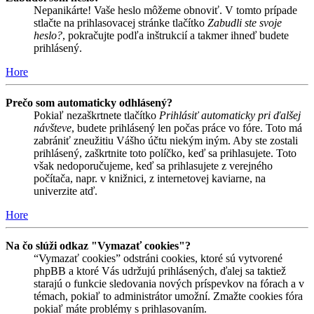
Nepanikárte! Vaše heslo môžeme obnoviť. V tomto prípade
stlačte na prihlasovacej stránke tlačítko
Zabudli ste svoje
heslo?
, pokračujte podľa inštrukcií a takmer ihneď budete
prihlásený.
Hore
Prečo som automaticky odhlásený?
Pokiaľ nezaškrtnete tlačítko
Prihlásiť automaticky pri ďalšej
návšteve
, budete prihlásený len počas práce vo fóre. Toto má
zabrániť zneužitiu Vášho účtu niekým iným. Aby ste zostali
prihlásený, zaškrtnite toto políčko, keď sa prihlasujete. Toto
však nedoporučujeme, keď sa prihlasujete z verejného
počítača, napr. v knižnici, z internetovej kaviarne, na
univerzite atď.
Hore
Na čo slúži odkaz "Vymazať cookies"?
“Vymazať cookies” odstráni cookies, ktoré sú vytvorené
phpBB a ktoré Vás udržujú prihlásených, ďalej sa taktiež
starajú o funkcie sledovania nových príspevkov na fórach a v
témach, pokiaľ to administrátor umožní. Zmažte cookies fóra
pokiaľ máte problémy s prihlasovaním.