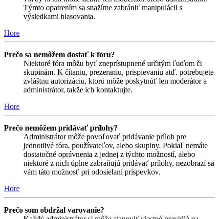
Týmto opatrením sa snažíme zabrániť manipulácii s
výsledkami hlasovania.
Hore
Prečo sa nemôžem dostať k fóru?
Niektoré fóra môžu byť zneprístupnené určitým ľuďom či
skupinám. K čítaniu, prezeraniu, prispievaniu atď. potrebujete
zvláštnu autorizáciu, ktorú môže poskytnúť len moderátor a
administrátor, takže ich kontaktujte.
Hore
Prečo nemôžem pridávať prílohy?
Administrátor môže povoľovať pridávanie príloh pre
jednotlivé fóra, používateľov, alebo skupiny. Pokiaľ nemáte
dostatočné oprávnenia z jednej z týchto možností, alebo
niektoré z nich úplne zabraňujú pridávať prílohy, nezobrazí sa
vám táto možnosť pri odosielaní príspevkov.
Hore
Prečo som obdržal varovanie?
Každý administrátor si môže stanoviť vlastné pravidlá na