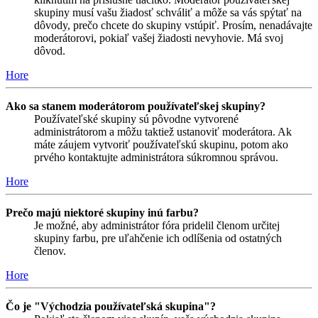
skupiny musí vašu žiadosť schváliť a môže sa vás spýtať na
dôvody, prečo chcete do skupiny vstúpiť. Prosím, nenadávajte
moderátorovi, pokiaľ vašej žiadosti nevyhovie. Má svoj
dôvod.
Hore
Ako sa stanem moderátorom používateľskej skupiny?
Používateľské skupiny sú pôvodne vytvorené
administrátorom a môžu taktiež ustanoviť moderátora. Ak
máte záujem vytvoriť používateľskú skupinu, potom ako
prvého kontaktujte administrátora súkromnou správou.
Hore
Prečo majú niektoré skupiny inú farbu?
Je možné, aby administrátor fóra pridelil členom určitej
skupiny farbu, pre uľahčenie ich odlíšenia od ostatných
členov.
Hore
Čo je "Východzia používateľská skupina"?