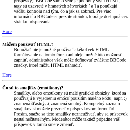
príspevky). BBCode sám o sebe je podobný štýlu HTML,
tagy sú uzavreté v hranatých zátvorkách [ a ] a ponúkajú
väčšiu kontrolu nad tým, čo a jak sa zobrazí. Pre viac
informácií o BBCode si prezrite stránku, ktorá je dostupná cez
stránku prispievania.
Hore
Môžem používať HTML?
Bohužiaľ nie je možné používať akékoľvek HTML
formátovanie na tomto fóre a ani nieje možné túto možnosť
zapnúť, administrátor však môže definovať zvláštne BBCode
značky, ktoré môžu HTML nahradiť.
Hore
Čo sú to smajlíky (emotikony)?
Smajlíky, alebo emotikony sú malé grafické obrázky, ktoré sa
používajú k vyjadreniu emócií použitím malého kódu, napr. :)
znamená šťastný, :( znamená smutný. Kompletný zoznam
smajlíkov si môžete prezrieť v príspevkovom formulári.
Prosím, snažte sa tieto smajlíky nezneužívať, aby sa príspevok
nestal nečitateľným. Moderátor môže taktiež prípadne váš
príspevok v tomto smere zmeniť.