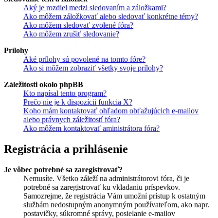
Aký je rozdiel medzi sledovaním a záložkami?
Ako môžem záložkovať alebo sledovať konkrétne témy?
Ako môžem sledovať zvolené fóra?
Ako môžem zrušiť sledovanie?
Prílohy
Aké prílohy sú povolené na tomto fóre?
Ako si môžem zobraziť všetky svoje prílohy?
Záležitosti okolo phpBB
Kto napísal tento program?
Prečo nie je k dispozícii funkcia X?
Koho mám kontaktovať ohľadom obťažujúcich e-mailov
alebo právnych záležitostí fóra?
Ako môžem kontaktovať aministrátora fóra?
Registrácia a prihlásenie
Je vôbec potrebné sa zaregistrovať?
Nemusíte. Všetko záleží na administrátorovi fóra, či je
potrebné sa zaregistrovať ku vkladaniu príspevkov.
Samozrejme, že registrácia Vám umožní prístup k ostatným
službám nedostupným anonymným používateľom, ako napr.
postavičky, súkromné správy, posielanie e-mailov