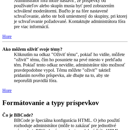
Administrátor fóra môže nastaviť, že príspevky od
používateľov alebo skupín musia byť pred zobrazením
schválené moderátormi. Buďto je na fóre nastavené
schvaľovanie, alebo ste boli umiestnený do skupiny, pri ktorej
je schvaľovanie požadované. Kontaktujte administrátora fóra
pre viac informácií.
Hore
Ako môžem oživiť svoje témy?
Kliknutím na odkaz "Oživiť tému", pokiaľ ho vidíte, môžete
"oživiť" tému, čím ho posuniete na prvé miesto v prehľadu
tém. Pokiaľ tento odkaz nevidíte, administrátor túto možnosť
pravdepodobne vypol. Tému môžete "oživiť" taktiež
pridaním nového príspevku, ale dbajte na to, aby ste
neporušili pravidlá fóra.
Hore
Formátovanie a typy príspevkov
Čo je BBCode?
BBCode je špeciálna konfigurácia HTML. O jeho použití
rozhoduje administrátor (môže to zakázať pre jednotlivé