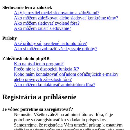
Sledovanie tém a záložiek
Aký je rozdiel medzi sledovaním a záložkami?
Ako môžem záložkovať alebo sledovať konkrétne témy?
Ako môžem sledovať zvolené fóra?
Ako môžem zrušiť sledovanie?
Prílohy
Aké prílohy sú povolené na tomto fóre?
Ako si môžem zobraziť všetky svoje prílohy?
Záležitosti okolo phpBB
Kto napísal tento program?
Prečo nie je k dispozícii funkcia X?
Koho mám kontaktovať ohľadom obťažujúcich e-mailov
alebo právnych záležitostí fóra?
Ako môžem kontaktovať aministrátora fóra?
Registrácia a prihlásenie
Je vôbec potrebné sa zaregistrovať?
Nemusíte. Všetko záleží na administrátorovi fóra, či je
potrebné sa zaregistrovať ku vkladaniu príspevkov.
Samozrejme, že registrácia Vám umožní prístup k ostatným