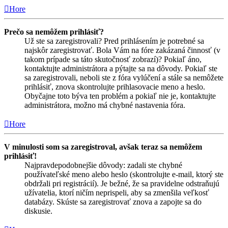
Hore
Prečo sa nemôžem prihlásiť?
Už ste sa zaregistrovali? Pred prihlásením je potrebné sa
najskôr zaregistrovať. Bola Vám na fóre zakázaná činnosť (v
takom prípade sa táto skutočnosť zobrazí)? Pokiaľ áno,
kontaktujte administrátora a pýtajte sa na dôvody. Pokiaľ ste
sa zaregistrovali, neboli ste z fóra vylúčení a stále sa nemôžete
prihlásiť, znova skontrolujte prihlasovacie meno a heslo.
Obyčajne toto býva ten problém a pokiaľ nie je, kontaktujte
administrátora, možno má chybné nastavenia fóra.
Hore
V minulosti som sa zaregistroval, avšak teraz sa nemôžem
prihlásiť!
Najpravdepodobnejšie dôvody: zadali ste chybné
používateľské meno alebo heslo (skontrolujte e-mail, ktorý ste
obdržali pri registrácií). Je bežné, že sa pravidelne odstraňujú
užívatelia, ktorí ničím neprispeli, aby sa zmenšila veľkosť
databázy. Skúste sa zaregistrovať znova a zapojte sa do
diskusie.