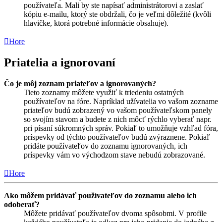
používateľa. Mali by ste napísať administrátorovi a zaslať
kópiu e-mailu, ktorý ste obdržali, čo je veľmi dôležité (kvôli
hlavičke, ktorá potrebné informácie obsahuje).
Hore
Priatelia a ignorovaní
Čo je môj zoznam priateľov a ignorovaných?
Tieto zoznamy môžete využiť k triedeniu ostatných
používateľov na fóre. Napríklad užívatelia vo vašom zozname
priateľov budú zobrazený vo vašom používateľskom panely
so svojím stavom a budete z nich môcť rýchlo vyberať napr.
pri písaní súkromných správ. Pokiaľ to umožňuje vzhľad fóra,
príspevky od týchto používateľov budú zvýraznene. Pokiaľ
pridáte používateľov do zoznamu ignorovaných, ich
príspevky vám vo východzom stave nebudú zobrazované.
Hore
Ako môžem pridávať používateľov do zoznamu alebo ich
odoberať?
Môžete pridávať používateľov dvoma spôsobmi. V profile