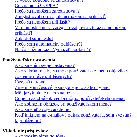
Čo znamená COPPA?
Prečo sa nemôžem zaregistrovať?
Zaregistroval som sa, ale nemôžem sa prihlásiť!
Prečo sa nemôžem prihlásiť?
V minulosti som sa zaregistroval, avšak teraz sa nemôžem
prihlásiť!
Zabudol som heslo!
Prečo som automaticky odhlásený?
Na čo slúži odkaz "Vymazať cookies"?
Používateľské nastavenia
Ako zmením svoje nastavenia?
Ako zabránim, aby sa moje používateľské meno objavilo v
zozname práve prihlásených?
Časy sú chybné!
Zmenil som časové pásmo, ale je to stále chybne!
Môj jazyk nie je na zozname!
Čo je to za obrázok vedľa môjho používateľského mena?
Ako zobrazím obrázok pri používateľskom mene?
Ako zmeniť svoje zaradenie?
Keď kliknem na e-mailový odkaz používateľa, som vyzvaný
k prihláseniu!
Vkladanie príspevkov
Ako vložím tému do fóra?