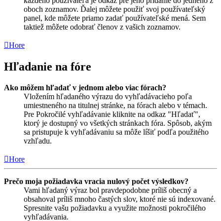
každého používateľa je odkaz pre jeho pridanie do jedného z
oboch zoznamov. Ďalej môžete použiť svoj používateľský
panel, kde môžete priamo zadať používateľské mená. Sem
taktiež môžete odobrať členov z vašich zoznamov.
Hore
Hľadanie na fóre
Ako môžem hľadať v jednom alebo viac fórach?
Vložením hľadaného výrazu do vyhľadávacieho poľa
umiestneného na titulnej stránke, na fórach alebo v témach.
Pre Pokročilé vyhľadávanie kliknite na odkaz "Hľadať",
ktorý je dostupný vo všetkých stránkach fóra. Spôsob, akým
sa pristupuje k vyhľadávaniu sa môže líšiť podľa použitého
vzhľadu.
Hore
Prečo moja požiadavka vracia nulový počet výsledkov?
Vami hľadaný výraz bol pravdepodobne príliš obecný a
obsahoval príliš mnoho častých slov, ktoré nie sú indexované.
Spresnite vašu požiadavku a využite možnosti pokročilého
vyhľadávania.