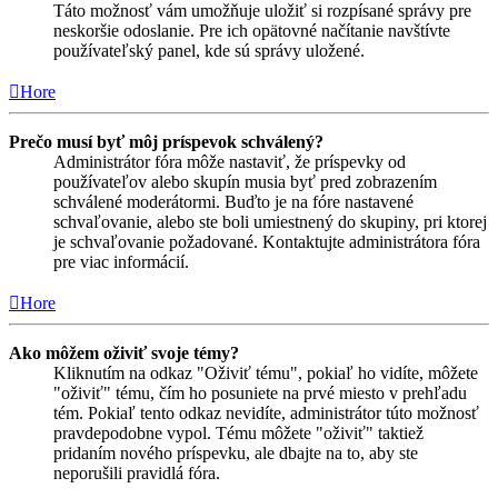
Táto možnosť vám umožňuje uložiť si rozpísané správy pre
neskoršie odoslanie. Pre ich opätovné načítanie navštívte
používateľský panel, kde sú správy uložené.
Hore
Prečo musí byť môj príspevok schválený?
Administrátor fóra môže nastaviť, že príspevky od
používateľov alebo skupín musia byť pred zobrazením
schválené moderátormi. Buďto je na fóre nastavené
schvaľovanie, alebo ste boli umiestnený do skupiny, pri ktorej
je schvaľovanie požadované. Kontaktujte administrátora fóra
pre viac informácií.
Hore
Ako môžem oživiť svoje témy?
Kliknutím na odkaz "Oživiť tému", pokiaľ ho vidíte, môžete
"oživiť" tému, čím ho posuniete na prvé miesto v prehľadu
tém. Pokiaľ tento odkaz nevidíte, administrátor túto možnosť
pravdepodobne vypol. Tému môžete "oživiť" taktiež
pridaním nového príspevku, ale dbajte na to, aby ste
neporušili pravidlá fóra.