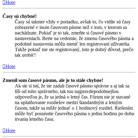
Hore
Časy sú chybné!
Časy sú takmer vždy v poriadku, avšak to, čo vidíte sú časy
zobrazené v inom časovom pásme než v tom, v ktorom sa
nachádzate. Pokiaľ je to tak, zmeňte si časové pásmo v
nastaveniach. Berte na vedomie, že zmenu časového pásma a
podobné nastavenia môžu meniť len registrovaní užívatelia.
Takže pokiaľ nie ste registrovaný, toto je dobrý dôvod, prečo
tak urobiť!
Hore
Zmenil som časové pásmo, ale je to stále chybne!
Ak ste si istí, že ste zadali časové pásmo správne a aj tak sa
líši od toho správneho, tak tou najpravdepodobnejšou
odpoveďou je, že sa jedná o letný čas. Fórum nie je stavané
na uplatňovanie rozdielov medzi štandardným a letným
časom, takže sa môže jednať o 1 hodinový rozdiel. Riešením
môže byť posunutie časového pásma o jednu hodinu po dobu
trvania letného času.
Hore