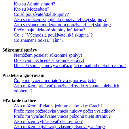
Kto sú Administrátori?
Kto sú Moderátori?
Čo sú používateľské skupiny?
Ako sa môžem zapojiť do používateľskej skupiny?
Ako sa stanem moderátorom používateľskej skupiny?
Prečo majú niektoré skupiny inú farbu?
Čo je "Východzia používateľská skupina"?
Čo znamená odkaz "Tím"?
Súkromné správy
Nemôžem posielať súkromné správy!
Dostávam nechcené súkromné správy!
Dostal/a som spamový a obťažujúci e-mail od niekoho z fóra!
Priatelia a ignorovaní
Čo je môj zoznam priateľov a ignorovaných?
Ako môžem pridávať používateľov do zoznamu alebo ich
odoberať?
Hľadanie na fóre
Ako môžem hľadať v jednom alebo viac fórach?
Prečo moja požiadavka vracia nulový počet výsledkov?
Prečo mi vyhľadávanie vracia prázdnu bielu stránku?
Ako môžem vyhľadávať členov fóra?
Ako môžem nájsť svoje vlastné príspevky a témy?