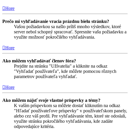
Hore
Prečo mi vyhľadávanie vracia prázdnu bielu stránku?
Vašou požiadavkou sa našlo príliš mnoho výsledkov, ktoré
server nebol schopný spracovať. Spresnite vašu požiadavku a
využite možnosť pokročilého vyhľadávania.
Hore
Ako môžem vyhľadávať členov fóra?
Prejdite na stránku "Užívatelia" a kliknite na odkaz
"Vyhľadať používateľa", kde môžete pomocou rôznych
parametrov používateľa vyhľadať.
Hore
Ako môžem nájsť svoje vlastné príspevky a témy?
K vaším príspevkom sa môžete dostať kliknutím na odkaz
"Hľadať používateľove príspevky" v používateľskom panely,
alebo cez váš profil. Pre vyhľadávanie tém, ktoré ste odoslali,
využite stránku pokročilého vyhľadávania, kde zadáte
odpovedajúce kritéria.