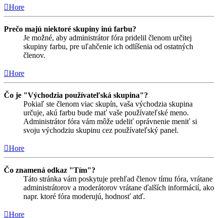
Hore
Prečo majú niektoré skupiny inú farbu?
Je možné, aby administrátor fóra pridelil členom určitej
skupiny farbu, pre uľahčenie ich odlíšenia od ostatných
členov.
Hore
Čo je "Východzia používateľská skupina"?
Pokiaľ ste členom viac skupín, vaša východzia skupina
určuje, akú farbu bude mať vaše používateľské meno.
Administrátor fóra vám môže udeliť oprávnenie meniť si
svoju východziu skupinu cez používateľský panel.
Hore
Čo znamená odkaz "Tím"?
Táto stránka vám poskytuje prehľad členov tímu fóra, vrátane
administrátorov a moderátorov vrátane ďalších informácií, ako
napr. ktoré fóra moderujú, hodnosť atď.
Hore