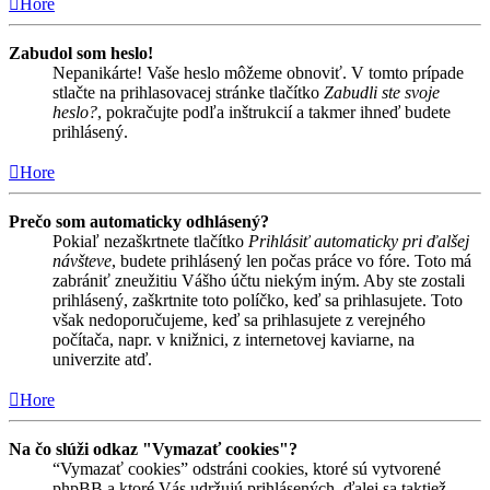
Hore
Zabudol som heslo!
Nepanikárte! Vaše heslo môžeme obnoviť. V tomto prípade
stlačte na prihlasovacej stránke tlačítko
Zabudli ste svoje
heslo?
, pokračujte podľa inštrukcií a takmer ihneď budete
prihlásený.
Hore
Prečo som automaticky odhlásený?
Pokiaľ nezaškrtnete tlačítko
Prihlásiť automaticky pri ďalšej
návšteve
, budete prihlásený len počas práce vo fóre. Toto má
zabrániť zneužitiu Vášho účtu niekým iným. Aby ste zostali
prihlásený, zaškrtnite toto políčko, keď sa prihlasujete. Toto
však nedoporučujeme, keď sa prihlasujete z verejného
počítača, napr. v knižnici, z internetovej kaviarne, na
univerzite atď.
Hore
Na čo slúži odkaz "Vymazať cookies"?
“Vymazať cookies” odstráni cookies, ktoré sú vytvorené
phpBB a ktoré Vás udržujú prihlásených, ďalej sa taktiež