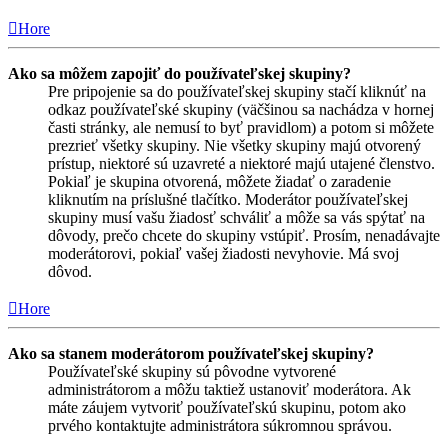
Hore
Ako sa môžem zapojiť do používateľskej skupiny?
Pre pripojenie sa do používateľskej skupiny stačí kliknúť na
odkaz používateľské skupiny (väčšinou sa nachádza v hornej
časti stránky, ale nemusí to byť pravidlom) a potom si môžete
prezrieť všetky skupiny. Nie všetky skupiny majú otvorený
prístup, niektoré sú uzavreté a niektoré majú utajené členstvo.
Pokiaľ je skupina otvorená, môžete žiadať o zaradenie
kliknutím na príslušné tlačítko. Moderátor používateľskej
skupiny musí vašu žiadosť schváliť a môže sa vás spýtať na
dôvody, prečo chcete do skupiny vstúpiť. Prosím, nenadávajte
moderátorovi, pokiaľ vašej žiadosti nevyhovie. Má svoj
dôvod.
Hore
Ako sa stanem moderátorom používateľskej skupiny?
Používateľské skupiny sú pôvodne vytvorené
administrátorom a môžu taktiež ustanoviť moderátora. Ak
máte záujem vytvoriť používateľskú skupinu, potom ako
prvého kontaktujte administrátora súkromnou správou.