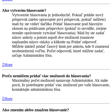
Ako vytvorím hlasovanie?
Vytvorenie hlasovania je jednoduché. Pokiaľ pridáte nový
príspevok (alebo upravujete prví príspevok, pokiaľ môžete)
mali by ste vidieť tlačítko Pridať hlasovanie pod hlavným
oknom na pridávanie príspevkov (pokiaľ to nevidíte, zrejme
nemáte oprávnenie vytvárať hlasovania). Mali by ste zadať
názov ankety a potom aspoň dve možnosti (nastavte
napísaním názov otázky a kliknite na Pridať odpoveď.
Môžete taktiež pridať časový limit pre anketu, kde 0 znamená
neobmedzenú voľbu. Počet odpovedí, ktoré môžete zadať,
určuje Administrátor fóra.
Hore
Prečo nemôžem pridať viac možností do hlasovania?
Maximálny počet možností nastavuje Administrátor. Ak máte
pocit, že potrebujete pridať viac možností pre vaše hlasovanie,
kontaktujte administrátora fóra.
Hore
Ako zmením alebo zmažem hlasovanie?