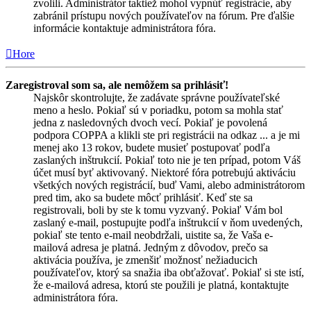
zvolili. Administrátor taktiež mohol vypnúť registrácie, aby
zabránil prístupu nových používateľov na fórum. Pre ďalšie
informácie kontaktuje administrátora fóra.
Hore
Zaregistroval som sa, ale nemôžem sa prihlásiť!
Najskôr skontrolujte, že zadávate správne používateľské
meno a heslo. Pokiaľ sú v poriadku, potom sa mohla stať
jedna z nasledovných dvoch vecí. Pokiaľ je povolená
podpora COPPA a klikli ste pri registrácii na odkaz ... a je mi
menej ako 13 rokov, budete musieť postupovať podľa
zaslaných inštrukcií. Pokiaľ toto nie je ten prípad, potom Váš
účet musí byť aktivovaný. Niektoré fóra potrebujú aktiváciu
všetkých nových registrácií, buď Vami, alebo administrátorom
pred tim, ako sa budete môcť prihlásiť. Keď ste sa
registrovali, boli by ste k tomu vyzvaný. Pokiaľ Vám bol
zaslaný e-mail, postupujte podľa inštrukcií v ňom uvedených,
pokiaľ ste tento e-mail neobdržali, uistite sa, že Vaša e-
mailová adresa je platná. Jedným z dôvodov, prečo sa
aktivácia používa, je zmenšiť možnosť nežiaducich
používateľov, ktorý sa snažia iba obťažovať. Pokiaľ si ste istí,
že e-mailová adresa, ktorú ste použili je platná, kontaktujte
administrátora fóra.