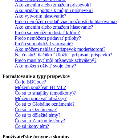
Ako zmením alebo zmažem príspevok?
Ako pridám podpis k môjmu príspevku?
Ako vytvorím hlasovanie?
Prečo nemôžem pridať viac možností do hlasovania?
Ako zmením alebo zmažem hlasovanie?
Prečo sa nemôžem dostať k fóru?
Prečo nemôžem pridávať prílohy?
Prečo som obdržal varovanie?
Ako môžem nahlásiť príspevok moderátorom?
Na čo slúži tlačítko "Uložiť" pri písaní príspevku?
Prečo musí byť môj príspevok schválený?
Ako môžem oživiť svoje témy?
Formátovanie a typy príspevkov
Čo je BBCode?
Môžem používať HTML?
Čo sú to smajlíky (emotikony)?
Môžem pridávať obrázky?
Čo sú to Globálne oznámenia?
Čo sú to Oznámenia?
Čo sú to dôležité témy?
Čo sú to Zamknuté témy?
Čo sú ikony tém?
Používateľské úrovne a skupiny