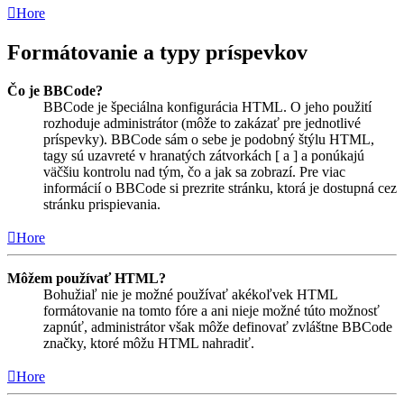
Hore
Formátovanie a typy príspevkov
Čo je BBCode?
BBCode je špeciálna konfigurácia HTML. O jeho použití
rozhoduje administrátor (môže to zakázať pre jednotlivé
príspevky). BBCode sám o sebe je podobný štýlu HTML,
tagy sú uzavreté v hranatých zátvorkách [ a ] a ponúkajú
väčšiu kontrolu nad tým, čo a jak sa zobrazí. Pre viac
informácií o BBCode si prezrite stránku, ktorá je dostupná cez
stránku prispievania.
Hore
Môžem používať HTML?
Bohužiaľ nie je možné používať akékoľvek HTML
formátovanie na tomto fóre a ani nieje možné túto možnosť
zapnúť, administrátor však môže definovať zvláštne BBCode
značky, ktoré môžu HTML nahradiť.
Hore