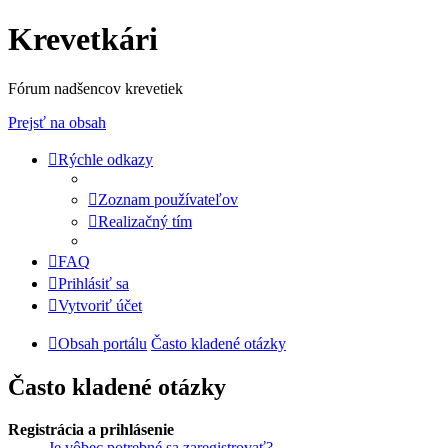
Krevetkári
Fórum nadšencov krevetiek
Prejsť na obsah
Rýchle odkazy
Zoznam používateľov
Realizačný tím
FAQ
Prihlásiť sa
Vytvoriť účet
Obsah portálu
Často kladené otázky
Často kladené otázky
Registrácia a prihlásenie
Je vôbec potrebné sa zaregistrovať?