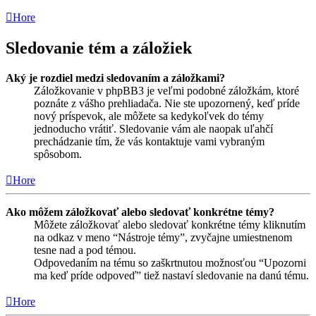
Hore
Sledovanie tém a záložiek
Aký je rozdiel medzi sledovaním a záložkami?
Záložkovanie v phpBB3 je veľmi podobné záložkám, ktoré
poznáte z vášho prehliadača. Nie ste upozornený, keď príde
nový príspevok, ale môžete sa kedykoľvek do témy
jednoducho vrátiť. Sledovanie vám ale naopak uľahčí
prechádzanie tím, že vás kontaktuje vami vybraným
spôsobom.
Hore
Ako môžem záložkovať alebo sledovať konkrétne témy?
Môžete záložkovať alebo sledovať konkrétne témy kliknutím
na odkaz v meno “Nástroje témy”, zvyčajne umiestnenom
tesne nad a pod témou.
Odpovedaním na tému so zaškrtnutou možnosťou “Upozorni
ma keď príde odpoveď” tiež nastaví sledovanie na danú tému.
Hore