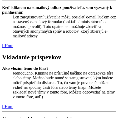
Keď kliknem na e-mailový odkaz používateľa, som vyzvaný k
prihláseniu!
Len zaregistrovaní užívatelia môžu posielať e-mail ľuďom cez
nastavený e-mailový formulár (pokiaľ administrátor túto
možnosť povolil). Toto opatrenie umožňuje zbaviť sa
otravných anonymných správ a robotov, ktorý zbierajú e-
mailové adresy.
Hore
Vkladanie príspevkov
Ako vložím tému do fóra?
Jednoducho. Kliknite na príslušné tlačítko na obrazovke fóra
alebo témy. Možno bude nutné sa zaregistrovať, kým budete
môcť prispieť do diskusie. To, čo vám je povolené môžete
vidieť na spodnej časti fóra alebo témy (napr. Môžete
zakladať nové témy v tomto fóre, Môžete odpovedať na témy
v tomto fóre, atď.).
Hore