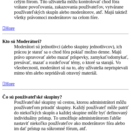
celým fórom. Títo užívatelia môžu kontrolovať chod fóra
vrátane povoľovania, zakazovania používateľov, vytvárane
používateľských skupín alebo moderátorov, atď. Majú taktiež
všetky právomoci moderátorov na celom fóre.
Hore
Kto sú Moderátori?
Moderátori sú jednotlivci (alebo skupiny jednotlivcov), ich
prácou je starať sa o chod fóra pokiaľ možno denne. Majú
právo upravovať alebo mazať príspevky, zamykať/odomykať,
presúvať, mazať a rozdeľovať témy, o ktoré sa starajú. Vo
všeobecnosti, moderátori sú na to, aby užívatelia neprispievali
mimo tém alebo nepridávali otravný materiál.
Hore
Čo sú používateľské skupiny?
Používateľské skupiny sú cestou, ktorou administrátori môžu
používateľom priradiť skupiny. Každý používateľ môže patriť
do niekoľkých skupín a každej skupine môže byť definovaný
individuálny prístup. To umožňuje administrátorom ľahšie
nastaviť niekoľko používateľov ako moderátorov fóra alebo
im dať prístup na súkromné fórum, atď.