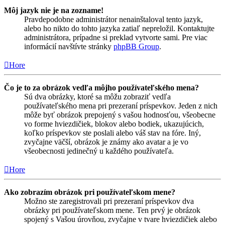
Môj jazyk nie je na zozname!
Pravdepodobne administrátor nenainštaloval tento jazyk,
alebo ho nikto do tohto jazyka zatiaľ nepreložil. Kontaktujte
administrátora, prípadne si preklad vytvorte sami. Pre viac
informácií navštívte stránky
phpBB Group
.
Hore
Čo je to za obrázok vedľa môjho používateľského mena?
Sú dva obrázky, ktoré sa môžu zobraziť vedľa
používateľského mena pri prezeraní príspevkov. Jeden z nich
môže byť obrázok prepojený s vašou hodnosťou, všeobecne
vo forme hviezdičiek, blokov alebo bodiek, ukazujúcich,
koľko príspevkov ste poslali alebo váš stav na fóre. Iný,
zvyčajne väčší, obrázok je známy ako avatar a je vo
všeobecnosti jedinečný u každého používateľa.
Hore
Ako zobrazím obrázok pri používateľskom mene?
Možno ste zaregistrovali pri prezeraní príspevkov dva
obrázky pri používateľskom mene. Ten prvý je obrázok
spojený s Vašou úrovňou, zvyčajne v tvare hviezdičiek alebo