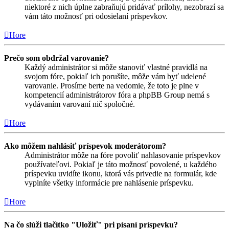
niektoré z nich úplne zabraňujú pridávať prílohy, nezobrazí sa
vám táto možnosť pri odosielaní príspevkov.
Hore
Prečo som obdržal varovanie?
Každý administrátor si môže stanoviť vlastné pravidlá na
svojom fóre, pokiaľ ich porušíte, môže vám byť udelené
varovanie. Prosíme berte na vedomie, že toto je plne v
kompetencií administrátorov fóra a phpBB Group nemá s
vydávaním varovaní nič spoločné.
Hore
Ako môžem nahlásiť príspevok moderátorom?
Administrátor môže na fóre povoliť nahlasovanie príspevkov
používateľovi. Pokiaľ je táto možnosť povolené, u každého
príspevku uvidíte ikonu, ktorá vás privedie na formulár, kde
vyplníte všetky informácie pre nahlásenie príspevku.
Hore
Na čo slúži tlačítko "Uložiť" pri písaní príspevku?