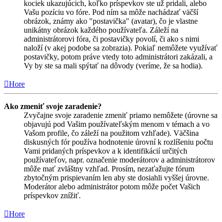
kociek ukazujúcich, koľko príspevkov ste už pridali, alebo
Vašu pozíciu vo fóre. Pod ním sa môže nachádzať väčší
obrázok, známy ako "postavička" (avatar), čo je vlastne
unikátny obrázok každého používateľa. Záleží na
administrátorovi fóra, či postavičky povolí, či ako s nimi
naloží (v akej podobe sa zobrazia). Pokiaľ nemôžete využívať
postavičky, potom práve vtedy toto administrátori zakázali, a
Vy by ste sa mali spýtať na dôvody (veríme, že sa hodia).
Hore
Ako zmeniť svoje zaradenie?
Zvyčajne svoje zaradenie zmeniť priamo nemôžete (úrovne sa
objavujú pod Vašim používateľským menom v témach a vo
Vašom profile, čo záleží na použitom vzhľade). Väčšina
diskusných fór používa hodnotenie úrovní k rozlíšeniu počtu
Vami pridaných príspevkov a k identifikácií určitých
používateľov, napr. označenie moderátorov a administrátorov
môže mať zvláštny vzhľad. Prosím, nezaťažujte fórum
zbytočným prispievaním len aby ste dosiahli vyššej úrovne.
Moderátor alebo administrátor potom môže počet Vašich
príspevkov znížiť.
Hore