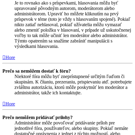
Je to rovnako ako s príspevkami, hlasovania môžu byť
upravované pôvodným autorom, moderátorom alebo
administrátorom. Upraviť ho môžete kliknutím na prvý
príspevok v téme (toto je vždy s hlasovaním spojené). Pokiaľ
nikto zatiaľ nehlasoval, pokiaľ užívatelia môžu vymazať
alebo zmeniť položku v hlasovaní, v prípade už uskutočnenej
voľby to tak môže učiniť len moderátor alebo administrátor.
Týmto opatrením sa snažíme zabrániť manipulácii s
výsledkami hlasovania.
Hore
Prečo sa nemôžem dostať k fóru?
Niektoré fóra môžu byť zneprístupnené určitým ľuďom či
skupinám. K čítaniu, prezeraniu, prispievaniu atď. potrebujete
zvláštnu autorizáciu, ktorú môže poskytnúť len moderátor a
administrátor, takže ich kontaktujte.
Hore
Prečo nemôžem pridávať prílohy?
Administrátor môže povoľovať pridávanie príloh pre
jednotlivé fóra, používateľov, alebo skupiny. Pokiaľ nemáte
dostatočné oprávnenia z jednej z týchto možností, alebo