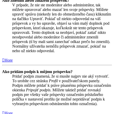
Ako zmením alebo zmažem príspevok?
V prípade, že nie ste moderátor alebo administrátor, tak
môžete upravovať alebo mazať len svoje príspevky. Môžete
upraviť správu (niekedy len do obmedzeného času) kliknutím
na tlačítko Upraviť. Pokiaľ už niekto odpovedal na váš
príspevok a vy ho upravíte, objaví sa vám malý doplnok pod
príspevkom, ktorí ukazuje, koľkokrát ste tento príspevok
upravovali. Tento doplnok sa neobjaví, pokiaľ zatiaľ nikto
neodpovedal alebo moderátor či administrátor zmenili
príspevok (tí by mali sami zanechať odkaz prečo ho zmenili).
Normálny užívatelia nemôžu príspevok zmazať, pokiaľ na
neho už niekto odpovedal.
Hore
Ako pridám podpis k môjmu príspevku?
Pridať podpis znamená, že si musíte najprv nie aký vytvoriť.
To urobíte cez stránku
Profil
v používateľskom panely.
Podpis môžete pridať k práve písanému príspevku označením
okienka
Pripojiť podpis
. Môžete taktiež pridať rovnaký
podpis pre všetky vaše príspevky označením príslušného
políčka v nastavení profilu (je možné nepridávať podpis k
vybraným príspevkom odstránením tohto označenia).
Hore