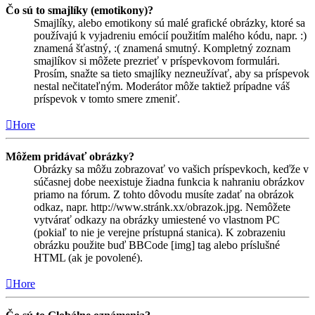
Čo sú to smajlíky (emotikony)?
Smajlíky, alebo emotikony sú malé grafické obrázky, ktoré sa
používajú k vyjadreniu emócií použitím malého kódu, napr. :)
znamená šťastný, :( znamená smutný. Kompletný zoznam
smajlíkov si môžete prezrieť v príspevkovom formulári.
Prosím, snažte sa tieto smajlíky nezneužívať, aby sa príspevok
nestal nečitateľným. Moderátor môže taktiež prípadne váš
príspevok v tomto smere zmeniť.
Hore
Môžem pridávať obrázky?
Obrázky sa môžu zobrazovať vo vašich príspevkoch, keďže v
súčasnej dobe neexistuje žiadna funkcia k nahraniu obrázkov
priamo na fórum. Z tohto dôvodu musíte zadať na obrázok
odkaz, napr. http://www.stránk.xx/obrazok.jpg. Nemôžete
vytvárať odkazy na obrázky umiestené vo vlastnom PC
(pokiaľ to nie je verejne prístupná stanica). K zobrazeniu
obrázku použite buď BBCode [img] tag alebo príslušné
HTML (ak je povolené).
Hore