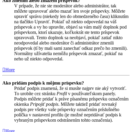
Ako zmením alebo zmažem príspevok?
V prípade, že nie ste moderátor alebo administrátor, tak
môžete upravovať alebo mazať len svoje príspevky. Môžete
upraviť správu (niekedy len do obmedzeného času) kliknutím
na tlačítko Upraviť. Pokiaľ už niekto odpovedal na váš
príspevok a vy ho upravíte, objaví sa vám malý doplnok pod
príspevkom, ktorí ukazuje, koľkokrát ste tento príspevok
upravovali. Tento doplnok sa neobjaví, pokiaľ zatiaľ nikto
neodpovedal alebo moderátor či administrátor zmenili
príspevok (tí by mali sami zanechať odkaz prečo ho zmenili).
Normálny užívatelia nemôžu príspevok zmazať, pokiaľ na
neho už niekto odpovedal.
Hore
Ako pridám podpis k môjmu príspevku?
Pridať podpis znamená, že si musíte najprv nie aký vytvoriť.
To urobíte cez stránku
Profil
v používateľskom panely.
Podpis môžete pridať k práve písanému príspevku označením
okienka
Pripojiť podpis
. Môžete taktiež pridať rovnaký
podpis pre všetky vaše príspevky označením príslušného
políčka v nastavení profilu (je možné nepridávať podpis k
vybraným príspevkom odstránením tohto označenia).
Hore