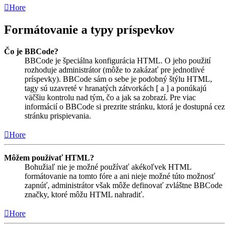
Hore
Formátovanie a typy príspevkov
Čo je BBCode?
BBCode je špeciálna konfigurácia HTML. O jeho použití
rozhoduje administrátor (môže to zakázať pre jednotlivé
príspevky). BBCode sám o sebe je podobný štýlu HTML,
tagy sú uzavreté v hranatých zátvorkách [ a ] a ponúkajú
väčšiu kontrolu nad tým, čo a jak sa zobrazí. Pre viac
informácií o BBCode si prezrite stránku, ktorá je dostupná cez
stránku prispievania.
Hore
Môžem používať HTML?
Bohužiaľ nie je možné používať akékoľvek HTML
formátovanie na tomto fóre a ani nieje možné túto možnosť
zapnúť, administrátor však môže definovať zvláštne BBCode
značky, ktoré môžu HTML nahradiť.
Hore