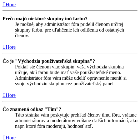
Hore
Prečo majú niektoré skupiny inú farbu?
Je možné, aby administrátor fóra pridelil členom určitej
skupiny farbu, pre uľahčenie ich odlíšenia od ostatných
členov.
Hore
Čo je "Východzia používateľská skupina"?
Pokiaľ ste členom viac skupín, vaša východzia skupina
určuje, akú farbu bude mať vaše používateľské meno.
Administrátor fóra vám môže udeliť oprávnenie meniť si
svoju východziu skupinu cez používateľský panel.
Hore
Čo znamená odkaz "Tím"?
Táto stránka vám poskytuje prehľad členov tímu fóra, vrátane
administrátorov a moderátorov vrátane ďalších informácií, ako
napr. ktoré fóra moderujú, hodnosť atď.
Hore