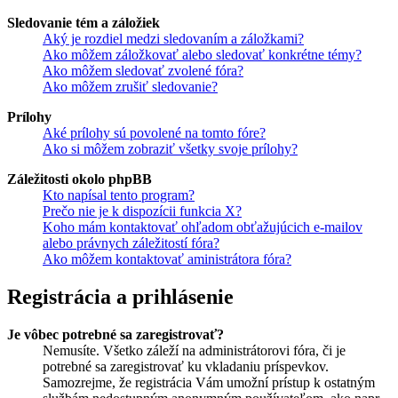
Sledovanie tém a záložiek
Aký je rozdiel medzi sledovaním a záložkami?
Ako môžem záložkovať alebo sledovať konkrétne témy?
Ako môžem sledovať zvolené fóra?
Ako môžem zrušiť sledovanie?
Prílohy
Aké prílohy sú povolené na tomto fóre?
Ako si môžem zobraziť všetky svoje prílohy?
Záležitosti okolo phpBB
Kto napísal tento program?
Prečo nie je k dispozícii funkcia X?
Koho mám kontaktovať ohľadom obťažujúcich e-mailov
alebo právnych záležitostí fóra?
Ako môžem kontaktovať aministrátora fóra?
Registrácia a prihlásenie
Je vôbec potrebné sa zaregistrovať?
Nemusíte. Všetko záleží na administrátorovi fóra, či je
potrebné sa zaregistrovať ku vkladaniu príspevkov.
Samozrejme, že registrácia Vám umožní prístup k ostatným