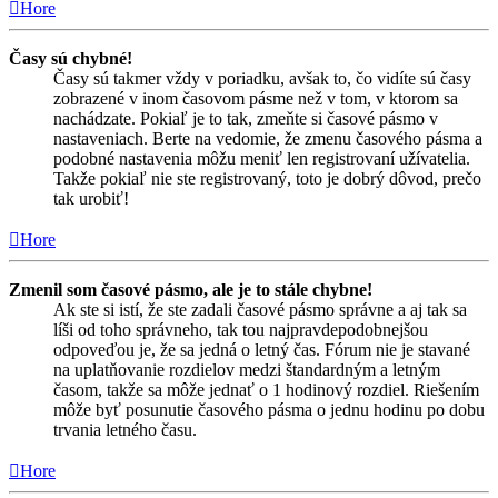
Hore
Časy sú chybné!
Časy sú takmer vždy v poriadku, avšak to, čo vidíte sú časy
zobrazené v inom časovom pásme než v tom, v ktorom sa
nachádzate. Pokiaľ je to tak, zmeňte si časové pásmo v
nastaveniach. Berte na vedomie, že zmenu časového pásma a
podobné nastavenia môžu meniť len registrovaní užívatelia.
Takže pokiaľ nie ste registrovaný, toto je dobrý dôvod, prečo
tak urobiť!
Hore
Zmenil som časové pásmo, ale je to stále chybne!
Ak ste si istí, že ste zadali časové pásmo správne a aj tak sa
líši od toho správneho, tak tou najpravdepodobnejšou
odpoveďou je, že sa jedná o letný čas. Fórum nie je stavané
na uplatňovanie rozdielov medzi štandardným a letným
časom, takže sa môže jednať o 1 hodinový rozdiel. Riešením
môže byť posunutie časového pásma o jednu hodinu po dobu
trvania letného času.
Hore