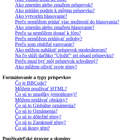
Ako zmením alebo zmažem príspevok?
Ako pridám podpis k môjmu príspevku?
Ako vytvorím hlasovanie?
Prečo nemôžem pridať viac možností do hlasovania?
Ako zmením alebo zmažem hlasovanie?
Prečo sa nemôžem dostať k fóru?
Prečo nemôžem pridávať prílohy?
Prečo som obdržal varovanie?
Ako môžem nahlásiť príspevok moderátorom?
Na čo slúži tlačítko "Uložiť" pri písaní príspevku?
Prečo musí byť môj príspevok schválený?
Ako môžem oživiť svoje témy?
Formátovanie a typy príspevkov
Čo je BBCode?
Môžem používať HTML?
Čo sú to smajlíky (emotikony)?
Môžem pridávať obrázky?
Čo sú to Globálne oznámenia?
Čo sú to Oznámenia?
Čo sú to dôležité témy?
Čo sú to Zamknuté témy?
Čo sú ikony tém?
Používateľské úrovne a skupiny