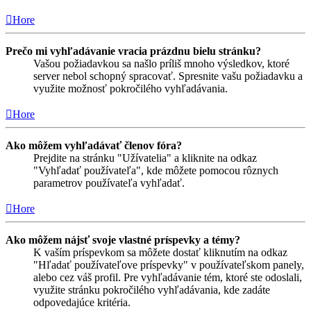
Hore
Prečo mi vyhľadávanie vracia prázdnu bielu stránku?
Vašou požiadavkou sa našlo príliš mnoho výsledkov, ktoré
server nebol schopný spracovať. Spresnite vašu požiadavku a
využite možnosť pokročilého vyhľadávania.
Hore
Ako môžem vyhľadávať členov fóra?
Prejdite na stránku "Užívatelia" a kliknite na odkaz
"Vyhľadať používateľa", kde môžete pomocou rôznych
parametrov používateľa vyhľadať.
Hore
Ako môžem nájsť svoje vlastné príspevky a témy?
K vaším príspevkom sa môžete dostať kliknutím na odkaz
"Hľadať používateľove príspevky" v používateľskom panely,
alebo cez váš profil. Pre vyhľadávanie tém, ktoré ste odoslali,
využite stránku pokročilého vyhľadávania, kde zadáte
odpovedajúce kritéria.