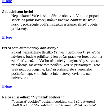
Hore
Zabudol som heslo!
Nepanikárte! Vaše heslo môžeme obnoviť. V tomto prípade
stlačte na prihlasovacej stránke tlačítko
Zabudli ste svoje
heslo?
, pokračujte podľa inštrukcií a takmer ihneď budete
prihlásený.
Hore
Prečo som automaticky odhlásený?
Pokiaľ nezaškrtnete tlačítko
Prihlásiť automaticky pri ďalšej
návšteve
, budete prihlásený len počas práce vo fóre. Toto má
zabrániť zneužitiu Vášho účtu niekým iným. Aby ste zostali
prihlásený, zaškrtnite toto políčko, keď sa prihlasujete. Toto
však nedoporučujeme, keď sa prihlasujete z verejného
počítača, napr. v knižnici, z internetovej kaviarne, na
univerzite atď.
Hore
Na čo slúži odkaz "Vymazať cookies"?
“Vymazať cookies” odstráni cookies, ktoré sú vytvorené
phpBB a ktoré Vás udržujú prihlásených, ďalej sa taktiež