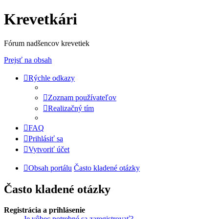
Krevetkári
Fórum nadšencov krevetiek
Prejsť na obsah
Rýchle odkazy
Zoznam používateľov
Realizačný tím
FAQ
Prihlásiť sa
Vytvoriť účet
Obsah portálu
Často kladené otázky
Často kladené otázky
Registrácia a prihlásenie
Je vôbec potrebné sa zaregistrovať?