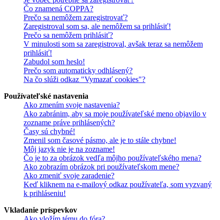
Čo znamená COPPA?
Prečo sa nemôžem zaregistrovať?
Zaregistroval som sa, ale nemôžem sa prihlásiť!
Prečo sa nemôžem prihlásiť?
V minulosti som sa zaregistroval, avšak teraz sa nemôžem
prihlásiť!
Zabudol som heslo!
Prečo som automaticky odhlásený?
Na čo slúži odkaz "Vymazať cookies"?
Používateľské nastavenia
Ako zmením svoje nastavenia?
Ako zabránim, aby sa moje používateľské meno objavilo v
zozname práve prihlásených?
Časy sú chybné!
Zmenil som časové pásmo, ale je to stále chybne!
Môj jazyk nie je na zozname!
Čo je to za obrázok vedľa môjho používateľského mena?
Ako zobrazím obrázok pri používateľskom mene?
Ako zmeniť svoje zaradenie?
Keď kliknem na e-mailový odkaz používateľa, som vyzvaný
k prihláseniu!
Vkladanie príspevkov
Ako vložím tému do fóra?