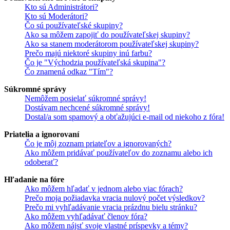
Kto sú Administrátori?
Kto sú Moderátori?
Čo sú používateľské skupiny?
Ako sa môžem zapojiť do používateľskej skupiny?
Ako sa stanem moderátorom používateľskej skupiny?
Prečo majú niektoré skupiny inú farbu?
Čo je "Východzia používateľská skupina"?
Čo znamená odkaz "Tím"?
Súkromné správy
Nemôžem posielať súkromné správy!
Dostávam nechcené súkromné správy!
Dostal/a som spamový a obťažujúci e-mail od niekoho z fóra!
Priatelia a ignorovaní
Čo je môj zoznam priateľov a ignorovaných?
Ako môžem pridávať používateľov do zoznamu alebo ich
odoberať?
Hľadanie na fóre
Ako môžem hľadať v jednom alebo viac fórach?
Prečo moja požiadavka vracia nulový počet výsledkov?
Prečo mi vyhľadávanie vracia prázdnu bielu stránku?
Ako môžem vyhľadávať členov fóra?
Ako môžem nájsť svoje vlastné príspevky a témy?