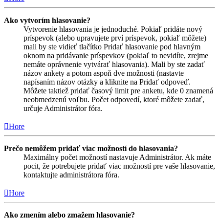
Ako vytvorím hlasovanie?
Vytvorenie hlasovania je jednoduché. Pokiaľ pridáte nový
príspevok (alebo upravujete prví príspevok, pokiaľ môžete)
mali by ste vidieť tlačítko Pridať hlasovanie pod hlavným
oknom na pridávanie príspevkov (pokiaľ to nevidíte, zrejme
nemáte oprávnenie vytvárať hlasovania). Mali by ste zadať
názov ankety a potom aspoň dve možnosti (nastavte
napísaním názov otázky a kliknite na Pridať odpoveď.
Môžete taktiež pridať časový limit pre anketu, kde 0 znamená
neobmedzenú voľbu. Počet odpovedí, ktoré môžete zadať,
určuje Administrátor fóra.
Hore
Prečo nemôžem pridať viac možností do hlasovania?
Maximálny počet možností nastavuje Administrátor. Ak máte
pocit, že potrebujete pridať viac možností pre vaše hlasovanie,
kontaktujte administrátora fóra.
Hore
Ako zmením alebo zmažem hlasovanie?