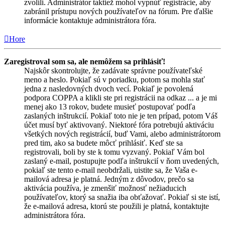
zvolili. Administrátor taktiež mohol vypnúť registrácie, aby
zabránil prístupu nových používateľov na fórum. Pre ďalšie
informácie kontaktuje administrátora fóra.
Hore
Zaregistroval som sa, ale nemôžem sa prihlásiť!
Najskôr skontrolujte, že zadávate správne používateľské
meno a heslo. Pokiaľ sú v poriadku, potom sa mohla stať
jedna z nasledovných dvoch vecí. Pokiaľ je povolená
podpora COPPA a klikli ste pri registrácii na odkaz ... a je mi
menej ako 13 rokov, budete musieť postupovať podľa
zaslaných inštrukcií. Pokiaľ toto nie je ten prípad, potom Váš
účet musí byť aktivovaný. Niektoré fóra potrebujú aktiváciu
všetkých nových registrácií, buď Vami, alebo administrátorom
pred tim, ako sa budete môcť prihlásiť. Keď ste sa
registrovali, boli by ste k tomu vyzvaný. Pokiaľ Vám bol
zaslaný e-mail, postupujte podľa inštrukcií v ňom uvedených,
pokiaľ ste tento e-mail neobdržali, uistite sa, že Vaša e-
mailová adresa je platná. Jedným z dôvodov, prečo sa
aktivácia používa, je zmenšiť možnosť nežiaducich
používateľov, ktorý sa snažia iba obťažovať. Pokiaľ si ste istí,
že e-mailová adresa, ktorú ste použili je platná, kontaktujte
administrátora fóra.