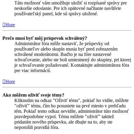
Táto možnosť vám umožňuje uložiť si rozpísané správy pre
neskoršie odoslanie. Pre ich opätovné načítanie navštívte
používateľský panel, kde sú správy uložené.
Hore
Prečo musí byť môj príspevok schválený?
Administrátor fóra môže nastaviť, že príspevky od
používateľov alebo skupín musia byť pred zobrazením
schválené moderátormi. Buďto je na fóre nastavené
schvaľovanie, alebo ste boli umiestnený do skupiny, pri ktorej
je schvaľovanie požadované. Kontaktujte administrátora fóra
pre viac informácií.
Hore
Ako môžem oživiť svoje témy?
Kliknutím na odkaz "Oživiť tému", pokiaľ ho vidíte, môžete
"oživiť" tému, čím ho posuniete na prvé miesto v prehľadu
tém. Pokiaľ tento odkaz nevidíte, administrátor túto možnosť
pravdepodobne vypol. Tému môžete "oživiť" taktiež
pridaním nového príspevku, ale dbajte na to, aby ste
neporušili pravidlá fóra.