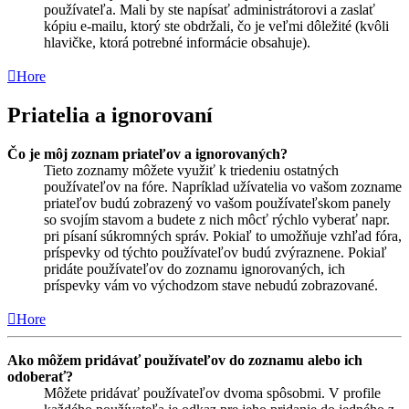
používateľa. Mali by ste napísať administrátorovi a zaslať
kópiu e-mailu, ktorý ste obdržali, čo je veľmi dôležité (kvôli
hlavičke, ktorá potrebné informácie obsahuje).
Hore
Priatelia a ignorovaní
Čo je môj zoznam priateľov a ignorovaných?
Tieto zoznamy môžete využiť k triedeniu ostatných
používateľov na fóre. Napríklad užívatelia vo vašom zozname
priateľov budú zobrazený vo vašom používateľskom panely
so svojím stavom a budete z nich môcť rýchlo vyberať napr.
pri písaní súkromných správ. Pokiaľ to umožňuje vzhľad fóra,
príspevky od týchto používateľov budú zvýraznene. Pokiaľ
pridáte používateľov do zoznamu ignorovaných, ich
príspevky vám vo východzom stave nebudú zobrazované.
Hore
Ako môžem pridávať používateľov do zoznamu alebo ich
odoberať?
Môžete pridávať používateľov dvoma spôsobmi. V profile