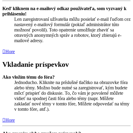
Keď kliknem na e-mailový odkaz používateľa, som vyzvaný k
prihláseniu!
Len zaregistrovaní užívatelia môžu posielať e-mail ľuďom cez
nastavený e-mailový formulár (pokiaľ administrátor túto
možnosť povolil). Toto opatrenie umožňuje zbaviť sa
otravných anonymných správ a robotov, ktorý zbierajú e-
mailové adresy.
Hore
Vkladanie príspevkov
Ako vložím tému do fóra?
Jednoducho. Kliknite na príslušné tlačítko na obrazovke fóra
alebo témy. Možno bude nutné sa zaregistrovať, kým budete
môcť prispieť do diskusie. To, čo vám je povolené môžete
vidieť na spodnej časti fóra alebo témy (napr. Môžete
zakladať nové témy v tomto fóre, Môžete odpovedať na témy
v tomto fóre, atď.).
Hore