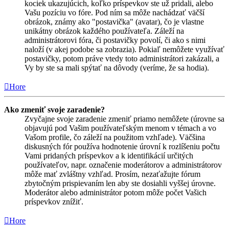
kociek ukazujúcich, koľko príspevkov ste už pridali, alebo
Vašu pozíciu vo fóre. Pod ním sa môže nachádzať väčší
obrázok, známy ako "postavička" (avatar), čo je vlastne
unikátny obrázok každého používateľa. Záleží na
administrátorovi fóra, či postavičky povolí, či ako s nimi
naloží (v akej podobe sa zobrazia). Pokiaľ nemôžete využívať
postavičky, potom práve vtedy toto administrátori zakázali, a
Vy by ste sa mali spýtať na dôvody (veríme, že sa hodia).
Hore
Ako zmeniť svoje zaradenie?
Zvyčajne svoje zaradenie zmeniť priamo nemôžete (úrovne sa
objavujú pod Vašim používateľským menom v témach a vo
Vašom profile, čo záleží na použitom vzhľade). Väčšina
diskusných fór používa hodnotenie úrovní k rozlíšeniu počtu
Vami pridaných príspevkov a k identifikácií určitých
používateľov, napr. označenie moderátorov a administrátorov
môže mať zvláštny vzhľad. Prosím, nezaťažujte fórum
zbytočným prispievaním len aby ste dosiahli vyššej úrovne.
Moderátor alebo administrátor potom môže počet Vašich
príspevkov znížiť.
Hore