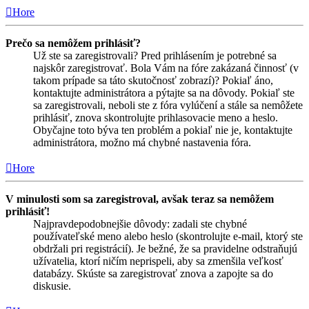
Hore
Prečo sa nemôžem prihlásiť?
Už ste sa zaregistrovali? Pred prihlásením je potrebné sa
najskôr zaregistrovať. Bola Vám na fóre zakázaná činnosť (v
takom prípade sa táto skutočnosť zobrazí)? Pokiaľ áno,
kontaktujte administrátora a pýtajte sa na dôvody. Pokiaľ ste
sa zaregistrovali, neboli ste z fóra vylúčení a stále sa nemôžete
prihlásiť, znova skontrolujte prihlasovacie meno a heslo.
Obyčajne toto býva ten problém a pokiaľ nie je, kontaktujte
administrátora, možno má chybné nastavenia fóra.
Hore
V minulosti som sa zaregistroval, avšak teraz sa nemôžem
prihlásiť!
Najpravdepodobnejšie dôvody: zadali ste chybné
používateľské meno alebo heslo (skontrolujte e-mail, ktorý ste
obdržali pri registrácií). Je bežné, že sa pravidelne odstraňujú
užívatelia, ktorí ničím neprispeli, aby sa zmenšila veľkosť
databázy. Skúste sa zaregistrovať znova a zapojte sa do
diskusie.