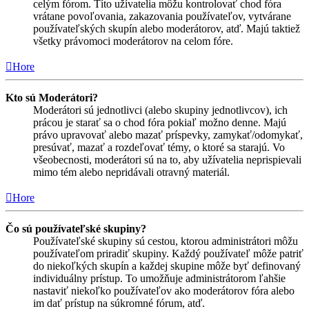
celým fórom. Títo užívatelia môžu kontrolovať chod fóra
vrátane povoľovania, zakazovania používateľov, vytvárane
používateľských skupín alebo moderátorov, atď. Majú taktiež
všetky právomoci moderátorov na celom fóre.
Hore
Kto sú Moderátori?
Moderátori sú jednotlivci (alebo skupiny jednotlivcov), ich
prácou je starať sa o chod fóra pokiaľ možno denne. Majú
právo upravovať alebo mazať príspevky, zamykať/odomykať,
presúvať, mazať a rozdeľovať témy, o ktoré sa starajú. Vo
všeobecnosti, moderátori sú na to, aby užívatelia neprispievali
mimo tém alebo nepridávali otravný materiál.
Hore
Čo sú používateľské skupiny?
Používateľské skupiny sú cestou, ktorou administrátori môžu
používateľom priradiť skupiny. Každý používateľ môže patriť
do niekoľkých skupín a každej skupine môže byť definovaný
individuálny prístup. To umožňuje administrátorom ľahšie
nastaviť niekoľko používateľov ako moderátorov fóra alebo
im dať prístup na súkromné fórum, atď.