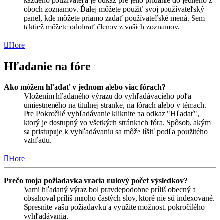
každého používateľa je odkaz pre jeho pridanie do jedného z
oboch zoznamov. Ďalej môžete použiť svoj používateľský
panel, kde môžete priamo zadať používateľské mená. Sem
taktiež môžete odobrať členov z vašich zoznamov.
Hore
Hľadanie na fóre
Ako môžem hľadať v jednom alebo viac fórach?
Vložením hľadaného výrazu do vyhľadávacieho poľa
umiestneného na titulnej stránke, na fórach alebo v témach.
Pre Pokročilé vyhľadávanie kliknite na odkaz "Hľadať",
ktorý je dostupný vo všetkých stránkach fóra. Spôsob, akým
sa pristupuje k vyhľadávaniu sa môže líšiť podľa použitého
vzhľadu.
Hore
Prečo moja požiadavka vracia nulový počet výsledkov?
Vami hľadaný výraz bol pravdepodobne príliš obecný a
obsahoval príliš mnoho častých slov, ktoré nie sú indexované.
Spresnite vašu požiadavku a využite možnosti pokročilého
vyhľadávania.