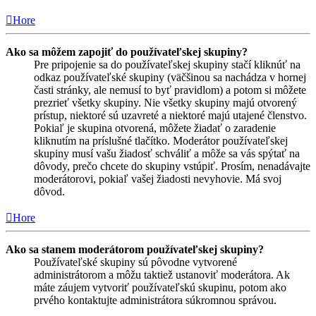
Hore
Ako sa môžem zapojiť do používateľskej skupiny?
Pre pripojenie sa do používateľskej skupiny stačí kliknúť na
odkaz používateľské skupiny (väčšinou sa nachádza v hornej
časti stránky, ale nemusí to byť pravidlom) a potom si môžete
prezrieť všetky skupiny. Nie všetky skupiny majú otvorený
prístup, niektoré sú uzavreté a niektoré majú utajené členstvo.
Pokiaľ je skupina otvorená, môžete žiadať o zaradenie
kliknutím na príslušné tlačítko. Moderátor používateľskej
skupiny musí vašu žiadosť schváliť a môže sa vás spýtať na
dôvody, prečo chcete do skupiny vstúpiť. Prosím, nenadávajte
moderátorovi, pokiaľ vašej žiadosti nevyhovie. Má svoj
dôvod.
Hore
Ako sa stanem moderátorom používateľskej skupiny?
Používateľské skupiny sú pôvodne vytvorené
administrátorom a môžu taktiež ustanoviť moderátora. Ak
máte záujem vytvoriť používateľskú skupinu, potom ako
prvého kontaktujte administrátora súkromnou správou.