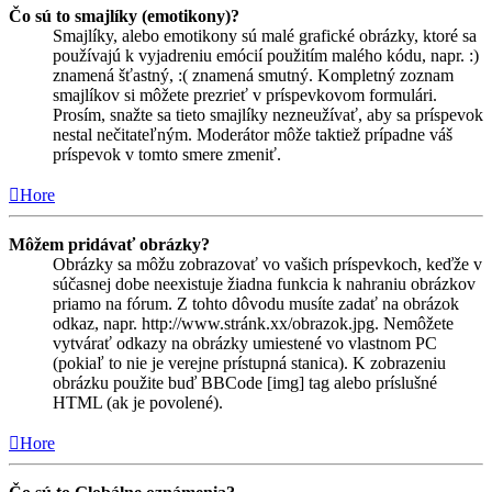
Čo sú to smajlíky (emotikony)?
Smajlíky, alebo emotikony sú malé grafické obrázky, ktoré sa
používajú k vyjadreniu emócií použitím malého kódu, napr. :)
znamená šťastný, :( znamená smutný. Kompletný zoznam
smajlíkov si môžete prezrieť v príspevkovom formulári.
Prosím, snažte sa tieto smajlíky nezneužívať, aby sa príspevok
nestal nečitateľným. Moderátor môže taktiež prípadne váš
príspevok v tomto smere zmeniť.
Hore
Môžem pridávať obrázky?
Obrázky sa môžu zobrazovať vo vašich príspevkoch, keďže v
súčasnej dobe neexistuje žiadna funkcia k nahraniu obrázkov
priamo na fórum. Z tohto dôvodu musíte zadať na obrázok
odkaz, napr. http://www.stránk.xx/obrazok.jpg. Nemôžete
vytvárať odkazy na obrázky umiestené vo vlastnom PC
(pokiaľ to nie je verejne prístupná stanica). K zobrazeniu
obrázku použite buď BBCode [img] tag alebo príslušné
HTML (ak je povolené).
Hore