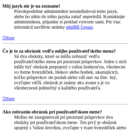
Môj jazyk nie je na zozname!
Pravdepodobne administrátor nenainštaloval tento jazyk,
alebo ho nikto do tohto jazyka zatiaľ nepreložil. Kontaktujte
administrátora, prípadne si preklad vytvorte sami. Pre viac
informácií navštívte stránky
phpBB Group
.
Hore
Čo je to za obrázok vedľa môjho používateľského mena?
Sú dva obrázky, ktoré sa môžu zobraziť vedľa
používateľského mena pri prezeraní príspevkov. Jeden z nich
môže byť obrázok prepojený s vašou hodnosťou, všeobecne
vo forme hviezdičiek, blokov alebo bodiek, ukazujúcich,
koľko príspevkov ste poslali alebo váš stav na fóre. Iný,
zvyčajne väčší, obrázok je známy ako avatar a je vo
všeobecnosti jedinečný u každého používateľa.
Hore
Ako zobrazím obrázok pri používateľskom mene?
Možno ste zaregistrovali pri prezeraní príspevkov dva
obrázky pri používateľskom mene. Ten prvý je obrázok
spojený s Vašou úrovňou, zvyčajne v tvare hviezdičiek alebo