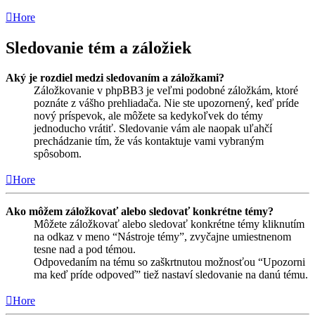
Hore
Sledovanie tém a záložiek
Aký je rozdiel medzi sledovaním a záložkami?
Záložkovanie v phpBB3 je veľmi podobné záložkám, ktoré
poznáte z vášho prehliadača. Nie ste upozornený, keď príde
nový príspevok, ale môžete sa kedykoľvek do témy
jednoducho vrátiť. Sledovanie vám ale naopak uľahčí
prechádzanie tím, že vás kontaktuje vami vybraným
spôsobom.
Hore
Ako môžem záložkovať alebo sledovať konkrétne témy?
Môžete záložkovať alebo sledovať konkrétne témy kliknutím
na odkaz v meno “Nástroje témy”, zvyčajne umiestnenom
tesne nad a pod témou.
Odpovedaním na tému so zaškrtnutou možnosťou “Upozorni
ma keď príde odpoveď” tiež nastaví sledovanie na danú tému.
Hore