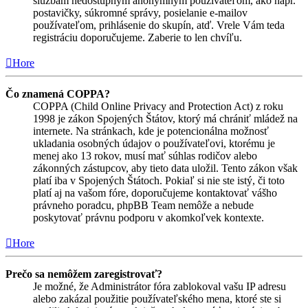
službám nedostupným anonymným používateľom, ako napr.
postavičky, súkromné správy, posielanie e-mailov
používateľom, prihlásenie do skupín, atď. Vrele Vám teda
registráciu doporučujeme. Zaberie to len chvíľu.
Hore
Čo znamená COPPA?
COPPA (Child Online Privacy and Protection Act) z roku
1998 je zákon Spojených Štátov, ktorý má chrániť mládež na
internete. Na stránkach, kde je potencionálna možnosť
ukladania osobných údajov o používateľovi, ktorému je
menej ako 13 rokov, musí mať súhlas rodičov alebo
zákonných zástupcov, aby tieto data uložil. Tento zákon však
platí iba v Spojených Štátoch. Pokiaľ si nie ste istý, či toto
platí aj na vašom fóre, doporučujeme kontaktovať vášho
právneho poradcu, phpBB Team nemôže a nebude
poskytovať právnu podporu v akomkoľvek kontexte.
Hore
Prečo sa nemôžem zaregistrovať?
Je možné, že Administrátor fóra zablokoval vašu IP adresu
alebo zakázal použitie používateľského mena, ktoré ste si