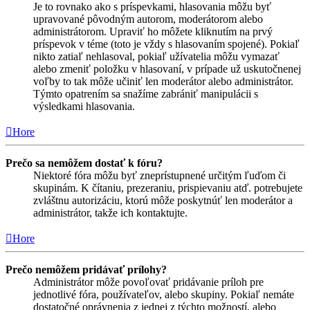
Je to rovnako ako s príspevkami, hlasovania môžu byť
upravované pôvodným autorom, moderátorom alebo
administrátorom. Upraviť ho môžete kliknutím na prvý
príspevok v téme (toto je vždy s hlasovaním spojené). Pokiaľ
nikto zatiaľ nehlasoval, pokiaľ užívatelia môžu vymazať
alebo zmeniť položku v hlasovaní, v prípade už uskutočnenej
voľby to tak môže učiniť len moderátor alebo administrátor.
Týmto opatrením sa snažíme zabrániť manipulácii s
výsledkami hlasovania.
Hore
Prečo sa nemôžem dostať k fóru?
Niektoré fóra môžu byť zneprístupnené určitým ľuďom či
skupinám. K čítaniu, prezeraniu, prispievaniu atď. potrebujete
zvláštnu autorizáciu, ktorú môže poskytnúť len moderátor a
administrátor, takže ich kontaktujte.
Hore
Prečo nemôžem pridávať prílohy?
Administrátor môže povoľovať pridávanie príloh pre
jednotlivé fóra, používateľov, alebo skupiny. Pokiaľ nemáte
dostatočné oprávnenia z jednej z týchto možností, alebo