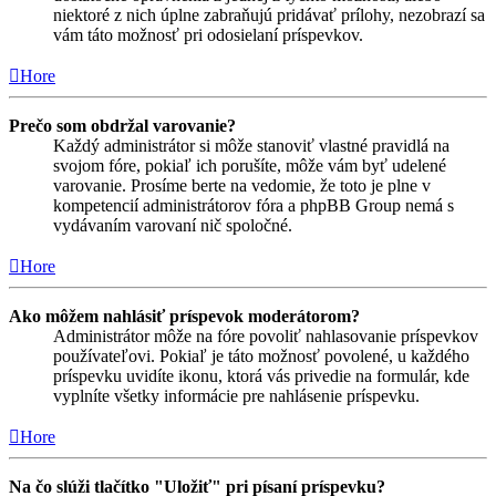
niektoré z nich úplne zabraňujú pridávať prílohy, nezobrazí sa
vám táto možnosť pri odosielaní príspevkov.
Hore
Prečo som obdržal varovanie?
Každý administrátor si môže stanoviť vlastné pravidlá na
svojom fóre, pokiaľ ich porušíte, môže vám byť udelené
varovanie. Prosíme berte na vedomie, že toto je plne v
kompetencií administrátorov fóra a phpBB Group nemá s
vydávaním varovaní nič spoločné.
Hore
Ako môžem nahlásiť príspevok moderátorom?
Administrátor môže na fóre povoliť nahlasovanie príspevkov
používateľovi. Pokiaľ je táto možnosť povolené, u každého
príspevku uvidíte ikonu, ktorá vás privedie na formulár, kde
vyplníte všetky informácie pre nahlásenie príspevku.
Hore
Na čo slúži tlačítko "Uložiť" pri písaní príspevku?