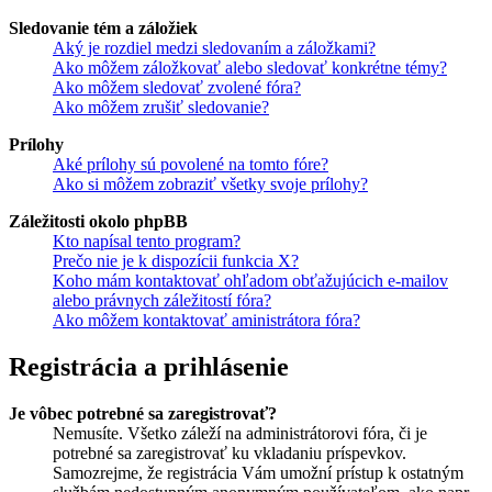
Sledovanie tém a záložiek
Aký je rozdiel medzi sledovaním a záložkami?
Ako môžem záložkovať alebo sledovať konkrétne témy?
Ako môžem sledovať zvolené fóra?
Ako môžem zrušiť sledovanie?
Prílohy
Aké prílohy sú povolené na tomto fóre?
Ako si môžem zobraziť všetky svoje prílohy?
Záležitosti okolo phpBB
Kto napísal tento program?
Prečo nie je k dispozícii funkcia X?
Koho mám kontaktovať ohľadom obťažujúcich e-mailov
alebo právnych záležitostí fóra?
Ako môžem kontaktovať aministrátora fóra?
Registrácia a prihlásenie
Je vôbec potrebné sa zaregistrovať?
Nemusíte. Všetko záleží na administrátorovi fóra, či je
potrebné sa zaregistrovať ku vkladaniu príspevkov.
Samozrejme, že registrácia Vám umožní prístup k ostatným