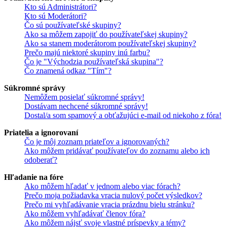
Kto sú Administrátori?
Kto sú Moderátori?
Čo sú používateľské skupiny?
Ako sa môžem zapojiť do používateľskej skupiny?
Ako sa stanem moderátorom používateľskej skupiny?
Prečo majú niektoré skupiny inú farbu?
Čo je "Východzia používateľská skupina"?
Čo znamená odkaz "Tím"?
Súkromné správy
Nemôžem posielať súkromné správy!
Dostávam nechcené súkromné správy!
Dostal/a som spamový a obťažujúci e-mail od niekoho z fóra!
Priatelia a ignorovaní
Čo je môj zoznam priateľov a ignorovaných?
Ako môžem pridávať používateľov do zoznamu alebo ich
odoberať?
Hľadanie na fóre
Ako môžem hľadať v jednom alebo viac fórach?
Prečo moja požiadavka vracia nulový počet výsledkov?
Prečo mi vyhľadávanie vracia prázdnu bielu stránku?
Ako môžem vyhľadávať členov fóra?
Ako môžem nájsť svoje vlastné príspevky a témy?