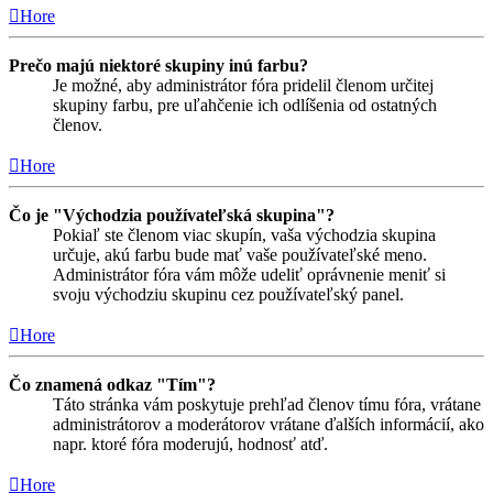
Hore
Prečo majú niektoré skupiny inú farbu?
Je možné, aby administrátor fóra pridelil členom určitej
skupiny farbu, pre uľahčenie ich odlíšenia od ostatných
členov.
Hore
Čo je "Východzia používateľská skupina"?
Pokiaľ ste členom viac skupín, vaša východzia skupina
určuje, akú farbu bude mať vaše používateľské meno.
Administrátor fóra vám môže udeliť oprávnenie meniť si
svoju východziu skupinu cez používateľský panel.
Hore
Čo znamená odkaz "Tím"?
Táto stránka vám poskytuje prehľad členov tímu fóra, vrátane
administrátorov a moderátorov vrátane ďalších informácií, ako
napr. ktoré fóra moderujú, hodnosť atď.
Hore