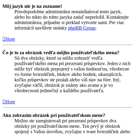
Môj jazyk nie je na zozname!
Pravdepodobne administrátor nenainštaloval tento jazyk,
alebo ho nikto do tohto jazyka zatiaľ nepreložil. Kontaktujte
administrátora, prípadne si preklad vytvorte sami. Pre viac
informácií navštívte stránky
phpBB Group
.
Hore
Čo je to za obrázok vedľa môjho používateľského mena?
Sú dva obrázky, ktoré sa môžu zobraziť vedľa
používateľského mena pri prezeraní príspevkov. Jeden z nich
môže byť obrázok prepojený s vašou hodnosťou, všeobecne
vo forme hviezdičiek, blokov alebo bodiek, ukazujúcich,
koľko príspevkov ste poslali alebo váš stav na fóre. Iný,
zvyčajne väčší, obrázok je známy ako avatar a je vo
všeobecnosti jedinečný u každého používateľa.
Hore
Ako zobrazím obrázok pri používateľskom mene?
Možno ste zaregistrovali pri prezeraní príspevkov dva
obrázky pri používateľskom mene. Ten prvý je obrázok
spojený s Vašou úrovňou, zvyčajne v tvare hviezdičiek alebo