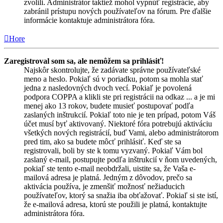
zvolili. Administrátor taktiež mohol vypnúť registrácie, aby
zabránil prístupu nových používateľov na fórum. Pre ďalšie
informácie kontaktuje administrátora fóra.
Hore
Zaregistroval som sa, ale nemôžem sa prihlásiť!
Najskôr skontrolujte, že zadávate správne používateľské
meno a heslo. Pokiaľ sú v poriadku, potom sa mohla stať
jedna z nasledovných dvoch vecí. Pokiaľ je povolená
podpora COPPA a klikli ste pri registrácii na odkaz ... a je mi
menej ako 13 rokov, budete musieť postupovať podľa
zaslaných inštrukcií. Pokiaľ toto nie je ten prípad, potom Váš
účet musí byť aktivovaný. Niektoré fóra potrebujú aktiváciu
všetkých nových registrácií, buď Vami, alebo administrátorom
pred tim, ako sa budete môcť prihlásiť. Keď ste sa
registrovali, boli by ste k tomu vyzvaný. Pokiaľ Vám bol
zaslaný e-mail, postupujte podľa inštrukcií v ňom uvedených,
pokiaľ ste tento e-mail neobdržali, uistite sa, že Vaša e-
mailová adresa je platná. Jedným z dôvodov, prečo sa
aktivácia používa, je zmenšiť možnosť nežiaducich
používateľov, ktorý sa snažia iba obťažovať. Pokiaľ si ste istí,
že e-mailová adresa, ktorú ste použili je platná, kontaktujte
administrátora fóra.