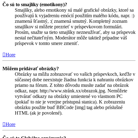
Čo sú to smajlíky (emotikony)?
Smajlíky, alebo emotikony sú malé grafické obrázky, ktoré sa
používajú k vyjadreniu emócií použitím malého kódu, napr. :)
znamená šťastný, :( znamená smutný. Kompletný zoznam
smajlíkov si môžete prezrieť v príspevkovom formulári.
Prosím, snažte sa tieto smajlíky nezneužívať, aby sa príspevok
nestal nečitateľným. Moderátor môže taktiež prípadne váš
príspevok v tomto smere zmeniť.
Hore
Môžem pridávať obrázky?
Obrázky sa môžu zobrazovať vo vašich príspevkoch, keďže v
súčasnej dobe neexistuje žiadna funkcia k nahraniu obrázkov
priamo na fórum. Z tohto dôvodu musíte zadať na obrázok
odkaz, napr. http://www.stránk.xx/obrazok.jpg. Nemôžete
vytvárať odkazy na obrázky umiestené vo vlastnom PC
(pokiaľ to nie je verejne prístupná stanica). K zobrazeniu
obrázku použite buď BBCode [img] tag alebo príslušné
HTML (ak je povolené).
Hore