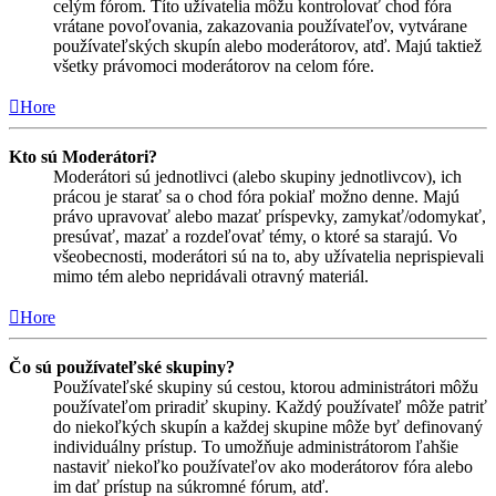
celým fórom. Títo užívatelia môžu kontrolovať chod fóra
vrátane povoľovania, zakazovania používateľov, vytvárane
používateľských skupín alebo moderátorov, atď. Majú taktiež
všetky právomoci moderátorov na celom fóre.
Hore
Kto sú Moderátori?
Moderátori sú jednotlivci (alebo skupiny jednotlivcov), ich
prácou je starať sa o chod fóra pokiaľ možno denne. Majú
právo upravovať alebo mazať príspevky, zamykať/odomykať,
presúvať, mazať a rozdeľovať témy, o ktoré sa starajú. Vo
všeobecnosti, moderátori sú na to, aby užívatelia neprispievali
mimo tém alebo nepridávali otravný materiál.
Hore
Čo sú používateľské skupiny?
Používateľské skupiny sú cestou, ktorou administrátori môžu
používateľom priradiť skupiny. Každý používateľ môže patriť
do niekoľkých skupín a každej skupine môže byť definovaný
individuálny prístup. To umožňuje administrátorom ľahšie
nastaviť niekoľko používateľov ako moderátorov fóra alebo
im dať prístup na súkromné fórum, atď.