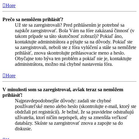
Hore
Prečo sa nemôžem prihlásiť?
Už ste sa zaregistrovali? Pred prihlásením je potrebné sa
najskôr zaregistrovať. Bola Vám na fóre zakázaná činnosť (v
takom prípade sa táto skutočnosť zobrazí)? Pokiaľ áno,
kontaktujte administrátora a pýtajte sa na dôvody. Pokiaľ ste
sa zaregistrovali, neboli ste z fóra vylúčení a stále sa nemôžete
prihlásiť, znova skontrolujte prihlasovacie meno a heslo.
Obyčajne toto býva ten problém a pokiaľ nie je, kontaktujte
administrátora, možno má chybné nastavenia fóra.
Hore
V minulosti som sa zaregistroval, avšak teraz sa nemôžem
prihlásiť!
Najpravdepodobnejšie dôvody: zadali ste chybné
používateľské meno alebo heslo (skontrolujte e-mail, ktorý ste
obdržali pri registrácií). Je bežné, že sa pravidelne odstraňujú
užívatelia, ktorí ničím neprispeli, aby sa zmenšila veľkosť
databázy. Skúste sa zaregistrovať znova a zapojte sa do
diskusie.