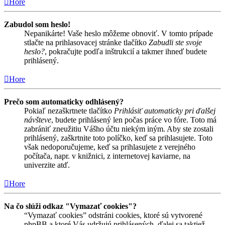
Hore
Zabudol som heslo!
Nepanikárte! Vaše heslo môžeme obnoviť. V tomto prípade
stlačte na prihlasovacej stránke tlačítko
Zabudli ste svoje
heslo?
, pokračujte podľa inštrukcií a takmer ihneď budete
prihlásený.
Hore
Prečo som automaticky odhlásený?
Pokiaľ nezaškrtnete tlačítko
Prihlásiť automaticky pri ďalšej
návšteve
, budete prihlásený len počas práce vo fóre. Toto má
zabrániť zneužitiu Vášho účtu niekým iným. Aby ste zostali
prihlásený, zaškrtnite toto políčko, keď sa prihlasujete. Toto
však nedoporučujeme, keď sa prihlasujete z verejného
počítača, napr. v knižnici, z internetovej kaviarne, na
univerzite atď.
Hore
Na čo slúži odkaz "Vymazať cookies"?
“Vymazať cookies” odstráni cookies, ktoré sú vytvorené
phpBB a ktoré Vás udržujú prihlásených, ďalej sa taktiež