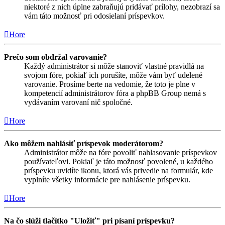
niektoré z nich úplne zabraňujú pridávať prílohy, nezobrazí sa
vám táto možnosť pri odosielaní príspevkov.
Hore
Prečo som obdržal varovanie?
Každý administrátor si môže stanoviť vlastné pravidlá na
svojom fóre, pokiaľ ich porušíte, môže vám byť udelené
varovanie. Prosíme berte na vedomie, že toto je plne v
kompetencií administrátorov fóra a phpBB Group nemá s
vydávaním varovaní nič spoločné.
Hore
Ako môžem nahlásiť príspevok moderátorom?
Administrátor môže na fóre povoliť nahlasovanie príspevkov
používateľovi. Pokiaľ je táto možnosť povolené, u každého
príspevku uvidíte ikonu, ktorá vás privedie na formulár, kde
vyplníte všetky informácie pre nahlásenie príspevku.
Hore
Na čo slúži tlačítko "Uložiť" pri písaní príspevku?