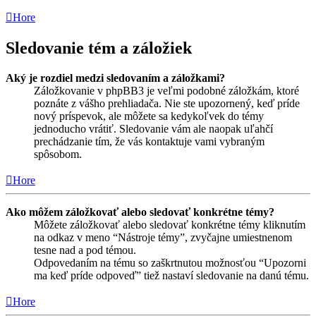
Hore
Sledovanie tém a záložiek
Aký je rozdiel medzi sledovaním a záložkami?
Záložkovanie v phpBB3 je veľmi podobné záložkám, ktoré
poznáte z vášho prehliadača. Nie ste upozornený, keď príde
nový príspevok, ale môžete sa kedykoľvek do témy
jednoducho vrátiť. Sledovanie vám ale naopak uľahčí
prechádzanie tím, že vás kontaktuje vami vybraným
spôsobom.
Hore
Ako môžem záložkovať alebo sledovať konkrétne témy?
Môžete záložkovať alebo sledovať konkrétne témy kliknutím
na odkaz v meno “Nástroje témy”, zvyčajne umiestnenom
tesne nad a pod témou.
Odpovedaním na tému so zaškrtnutou možnosťou “Upozorni
ma keď príde odpoveď” tiež nastaví sledovanie na danú tému.
Hore