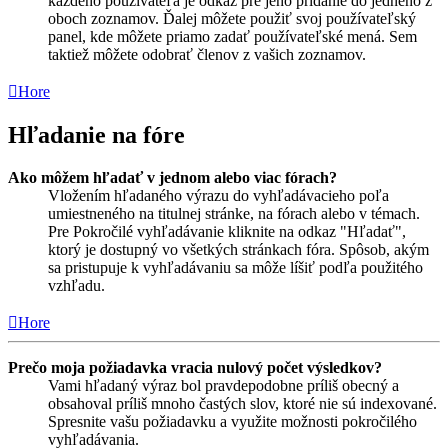
každého používateľa je odkaz pre jeho pridanie do jedného z
oboch zoznamov. Ďalej môžete použiť svoj používateľský
panel, kde môžete priamo zadať používateľské mená. Sem
taktiež môžete odobrať členov z vašich zoznamov.
Hore
Hľadanie na fóre
Ako môžem hľadať v jednom alebo viac fórach?
Vložením hľadaného výrazu do vyhľadávacieho poľa
umiestneného na titulnej stránke, na fórach alebo v témach.
Pre Pokročilé vyhľadávanie kliknite na odkaz "Hľadať",
ktorý je dostupný vo všetkých stránkach fóra. Spôsob, akým
sa pristupuje k vyhľadávaniu sa môže líšiť podľa použitého
vzhľadu.
Hore
Prečo moja požiadavka vracia nulový počet výsledkov?
Vami hľadaný výraz bol pravdepodobne príliš obecný a
obsahoval príliš mnoho častých slov, ktoré nie sú indexované.
Spresnite vašu požiadavku a využite možnosti pokročilého
vyhľadávania.