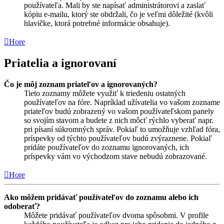
používateľa. Mali by ste napísať administrátorovi a zaslať
kópiu e-mailu, ktorý ste obdržali, čo je veľmi dôležité (kvôli
hlavičke, ktorá potrebné informácie obsahuje).
Hore
Priatelia a ignorovaní
Čo je môj zoznam priateľov a ignorovaných?
Tieto zoznamy môžete využiť k triedeniu ostatných
používateľov na fóre. Napríklad užívatelia vo vašom zozname
priateľov budú zobrazený vo vašom používateľskom panely
so svojím stavom a budete z nich môcť rýchlo vyberať napr.
pri písaní súkromných správ. Pokiaľ to umožňuje vzhľad fóra,
príspevky od týchto používateľov budú zvýraznene. Pokiaľ
pridáte používateľov do zoznamu ignorovaných, ich
príspevky vám vo východzom stave nebudú zobrazované.
Hore
Ako môžem pridávať používateľov do zoznamu alebo ich
odoberať?
Môžete pridávať používateľov dvoma spôsobmi. V profile