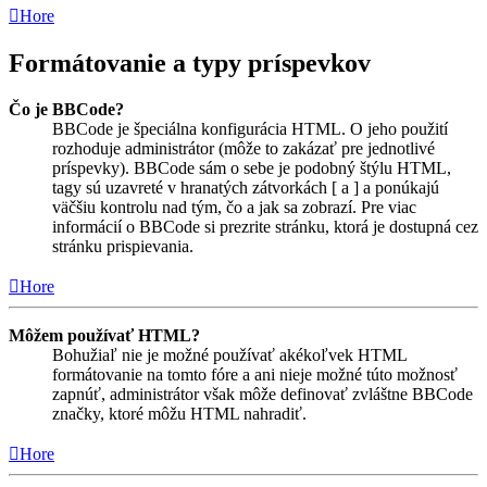
Hore
Formátovanie a typy príspevkov
Čo je BBCode?
BBCode je špeciálna konfigurácia HTML. O jeho použití
rozhoduje administrátor (môže to zakázať pre jednotlivé
príspevky). BBCode sám o sebe je podobný štýlu HTML,
tagy sú uzavreté v hranatých zátvorkách [ a ] a ponúkajú
väčšiu kontrolu nad tým, čo a jak sa zobrazí. Pre viac
informácií o BBCode si prezrite stránku, ktorá je dostupná cez
stránku prispievania.
Hore
Môžem používať HTML?
Bohužiaľ nie je možné používať akékoľvek HTML
formátovanie na tomto fóre a ani nieje možné túto možnosť
zapnúť, administrátor však môže definovať zvláštne BBCode
značky, ktoré môžu HTML nahradiť.
Hore