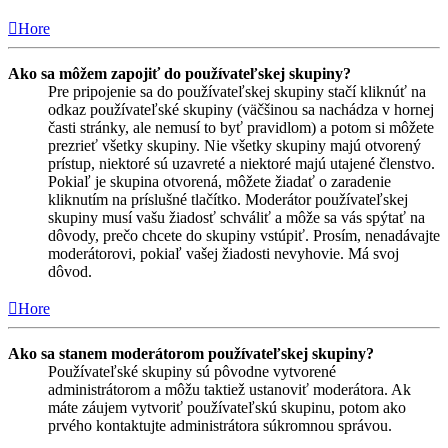
Hore
Ako sa môžem zapojiť do používateľskej skupiny?
Pre pripojenie sa do používateľskej skupiny stačí kliknúť na
odkaz používateľské skupiny (väčšinou sa nachádza v hornej
časti stránky, ale nemusí to byť pravidlom) a potom si môžete
prezrieť všetky skupiny. Nie všetky skupiny majú otvorený
prístup, niektoré sú uzavreté a niektoré majú utajené členstvo.
Pokiaľ je skupina otvorená, môžete žiadať o zaradenie
kliknutím na príslušné tlačítko. Moderátor používateľskej
skupiny musí vašu žiadosť schváliť a môže sa vás spýtať na
dôvody, prečo chcete do skupiny vstúpiť. Prosím, nenadávajte
moderátorovi, pokiaľ vašej žiadosti nevyhovie. Má svoj
dôvod.
Hore
Ako sa stanem moderátorom používateľskej skupiny?
Používateľské skupiny sú pôvodne vytvorené
administrátorom a môžu taktiež ustanoviť moderátora. Ak
máte záujem vytvoriť používateľskú skupinu, potom ako
prvého kontaktujte administrátora súkromnou správou.