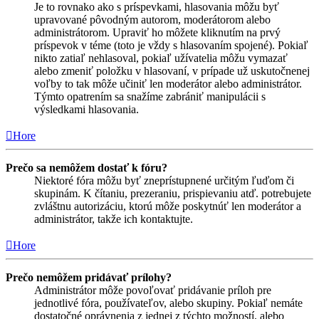
Je to rovnako ako s príspevkami, hlasovania môžu byť
upravované pôvodným autorom, moderátorom alebo
administrátorom. Upraviť ho môžete kliknutím na prvý
príspevok v téme (toto je vždy s hlasovaním spojené). Pokiaľ
nikto zatiaľ nehlasoval, pokiaľ užívatelia môžu vymazať
alebo zmeniť položku v hlasovaní, v prípade už uskutočnenej
voľby to tak môže učiniť len moderátor alebo administrátor.
Týmto opatrením sa snažíme zabrániť manipulácii s
výsledkami hlasovania.
Hore
Prečo sa nemôžem dostať k fóru?
Niektoré fóra môžu byť zneprístupnené určitým ľuďom či
skupinám. K čítaniu, prezeraniu, prispievaniu atď. potrebujete
zvláštnu autorizáciu, ktorú môže poskytnúť len moderátor a
administrátor, takže ich kontaktujte.
Hore
Prečo nemôžem pridávať prílohy?
Administrátor môže povoľovať pridávanie príloh pre
jednotlivé fóra, používateľov, alebo skupiny. Pokiaľ nemáte
dostatočné oprávnenia z jednej z týchto možností, alebo