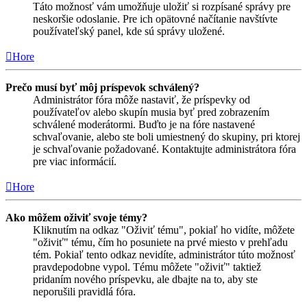
Táto možnosť vám umožňuje uložiť si rozpísané správy pre
neskoršie odoslanie. Pre ich opätovné načítanie navštívte
používateľský panel, kde sú správy uložené.
Hore
Prečo musí byť môj príspevok schválený?
Administrátor fóra môže nastaviť, že príspevky od
používateľov alebo skupín musia byť pred zobrazením
schválené moderátormi. Buďto je na fóre nastavené
schvaľovanie, alebo ste boli umiestnený do skupiny, pri ktorej
je schvaľovanie požadované. Kontaktujte administrátora fóra
pre viac informácií.
Hore
Ako môžem oživiť svoje témy?
Kliknutím na odkaz "Oživiť tému", pokiaľ ho vidíte, môžete
"oživiť" tému, čím ho posuniete na prvé miesto v prehľadu
tém. Pokiaľ tento odkaz nevidíte, administrátor túto možnosť
pravdepodobne vypol. Tému môžete "oživiť" taktiež
pridaním nového príspevku, ale dbajte na to, aby ste
neporušili pravidlá fóra.