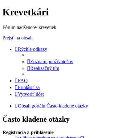
Krevetkári
Fórum nadšencov krevetiek
Prejsť na obsah
Rýchle odkazy
Zoznam používateľov
Realizačný tím
FAQ
Prihlásiť sa
Vytvoriť účet
Obsah portálu
Často kladené otázky
Často kladené otázky
Registrácia a prihlásenie
Je vôbec potrebné sa zaregistrovať?