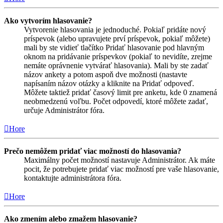
Ako vytvorím hlasovanie?
Vytvorenie hlasovania je jednoduché. Pokiaľ pridáte nový
príspevok (alebo upravujete prví príspevok, pokiaľ môžete)
mali by ste vidieť tlačítko Pridať hlasovanie pod hlavným
oknom na pridávanie príspevkov (pokiaľ to nevidíte, zrejme
nemáte oprávnenie vytvárať hlasovania). Mali by ste zadať
názov ankety a potom aspoň dve možnosti (nastavte
napísaním názov otázky a kliknite na Pridať odpoveď.
Môžete taktiež pridať časový limit pre anketu, kde 0 znamená
neobmedzenú voľbu. Počet odpovedí, ktoré môžete zadať,
určuje Administrátor fóra.
Hore
Prečo nemôžem pridať viac možností do hlasovania?
Maximálny počet možností nastavuje Administrátor. Ak máte
pocit, že potrebujete pridať viac možností pre vaše hlasovanie,
kontaktujte administrátora fóra.
Hore
Ako zmením alebo zmažem hlasovanie?