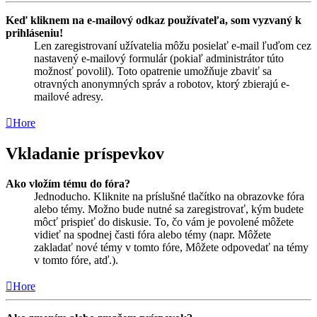
Keď kliknem na e-mailový odkaz používateľa, som vyzvaný k
prihláseniu!
Len zaregistrovaní užívatelia môžu posielať e-mail ľuďom cez
nastavený e-mailový formulár (pokiaľ administrátor túto
možnosť povolil). Toto opatrenie umožňuje zbaviť sa
otravných anonymných správ a robotov, ktorý zbierajú e-
mailové adresy.
Hore
Vkladanie príspevkov
Ako vložím tému do fóra?
Jednoducho. Kliknite na príslušné tlačítko na obrazovke fóra
alebo témy. Možno bude nutné sa zaregistrovať, kým budete
môcť prispieť do diskusie. To, čo vám je povolené môžete
vidieť na spodnej časti fóra alebo témy (napr. Môžete
zakladať nové témy v tomto fóre, Môžete odpovedať na témy
v tomto fóre, atď.).
Hore