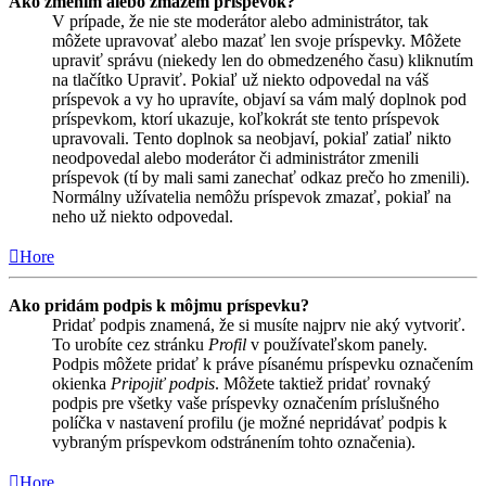
Ako zmením alebo zmažem príspevok?
V prípade, že nie ste moderátor alebo administrátor, tak
môžete upravovať alebo mazať len svoje príspevky. Môžete
upraviť správu (niekedy len do obmedzeného času) kliknutím
na tlačítko Upraviť. Pokiaľ už niekto odpovedal na váš
príspevok a vy ho upravíte, objaví sa vám malý doplnok pod
príspevkom, ktorí ukazuje, koľkokrát ste tento príspevok
upravovali. Tento doplnok sa neobjaví, pokiaľ zatiaľ nikto
neodpovedal alebo moderátor či administrátor zmenili
príspevok (tí by mali sami zanechať odkaz prečo ho zmenili).
Normálny užívatelia nemôžu príspevok zmazať, pokiaľ na
neho už niekto odpovedal.
Hore
Ako pridám podpis k môjmu príspevku?
Pridať podpis znamená, že si musíte najprv nie aký vytvoriť.
To urobíte cez stránku
Profil
v používateľskom panely.
Podpis môžete pridať k práve písanému príspevku označením
okienka
Pripojiť podpis
. Môžete taktiež pridať rovnaký
podpis pre všetky vaše príspevky označením príslušného
políčka v nastavení profilu (je možné nepridávať podpis k
vybraným príspevkom odstránením tohto označenia).
Hore