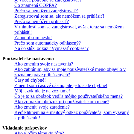
Čo znamená COPPA?
Prečo sa nemôžem zaregistrovať?
Zaregistroval som sa, ale nemôžem sa prihlásiť!
Prečo sa nemôžem prihlásiť?
V minulosti som sa zaregistroval, avšak teraz sa nemôžem
prihlásiť!
Zabudol som heslo!
Prečo som automaticky odhlásený?
Na čo slúži odkaz "Vymazať cookies"?
Používateľské nastavenia
Ako zmením svoje nastavenia?
Ako zabránim, aby sa moje používateľské meno objavilo v
zozname práve prihlásených?
Časy sú chybné!
Zmenil som časové pásmo, ale je to stále chybne!
Môj jazyk nie je na zozname!
Čo je to za obrázok vedľa môjho používateľského mena?
Ako zobrazím obrázok pri používateľskom mene?
Ako zmeniť svoje zaradenie?
Keď kliknem na e-mailový odkaz používateľa, som vyzvaný
k prihláseniu!
Vkladanie príspevkov
Ako vložím tému do fóra?