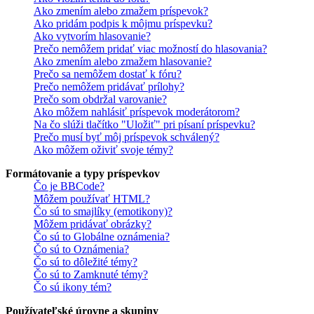
Ako zmením alebo zmažem príspevok?
Ako pridám podpis k môjmu príspevku?
Ako vytvorím hlasovanie?
Prečo nemôžem pridať viac možností do hlasovania?
Ako zmením alebo zmažem hlasovanie?
Prečo sa nemôžem dostať k fóru?
Prečo nemôžem pridávať prílohy?
Prečo som obdržal varovanie?
Ako môžem nahlásiť príspevok moderátorom?
Na čo slúži tlačítko "Uložiť" pri písaní príspevku?
Prečo musí byť môj príspevok schválený?
Ako môžem oživiť svoje témy?
Formátovanie a typy príspevkov
Čo je BBCode?
Môžem používať HTML?
Čo sú to smajlíky (emotikony)?
Môžem pridávať obrázky?
Čo sú to Globálne oznámenia?
Čo sú to Oznámenia?
Čo sú to dôležité témy?
Čo sú to Zamknuté témy?
Čo sú ikony tém?
Používateľské úrovne a skupiny