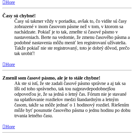
Hore
Časy sú chybné!
Časy sú takmer vždy v poriadku, avšak to, čo vidíte sú časy
zobrazené v inom časovom pásme než v tom, v ktorom sa
nachádzate. Pokiaľ je to tak, zmeňte si časové pásmo v
nastaveniach. Berte na vedomie, že zmenu časového pásma a
podobné nastavenia môžu meniť len registrovaní užívatelia.
Takže pokiaľ nie ste registrovaný, toto je dobrý dôvod, prečo
tak urobiť!
Hore
Zmenil som časové pásmo, ale je to stále chybne!
Ak ste si istí, že ste zadali časové pásmo správne a aj tak sa
líši od toho správneho, tak tou najpravdepodobnejšou
odpoveďou je, že sa jedná o letný čas. Fórum nie je stavané
na uplatňovanie rozdielov medzi štandardným a letným
časom, takže sa môže jednať o 1 hodinový rozdiel. Riešením
môže byť posunutie časového pásma o jednu hodinu po dobu
trvania letného času.
Hore