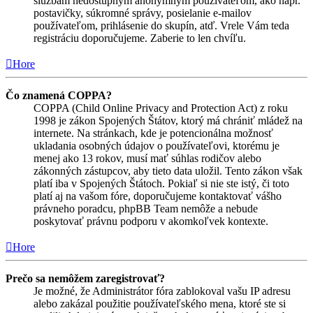
službám nedostupným anonymným používateľom, ako napr.
postavičky, súkromné správy, posielanie e-mailov
používateľom, prihlásenie do skupín, atď. Vrele Vám teda
registráciu doporučujeme. Zaberie to len chvíľu.
Hore
Čo znamená COPPA?
COPPA (Child Online Privacy and Protection Act) z roku
1998 je zákon Spojených Štátov, ktorý má chrániť mládež na
internete. Na stránkach, kde je potencionálna možnosť
ukladania osobných údajov o používateľovi, ktorému je
menej ako 13 rokov, musí mať súhlas rodičov alebo
zákonných zástupcov, aby tieto data uložil. Tento zákon však
platí iba v Spojených Štátoch. Pokiaľ si nie ste istý, či toto
platí aj na vašom fóre, doporučujeme kontaktovať vášho
právneho poradcu, phpBB Team nemôže a nebude
poskytovať právnu podporu v akomkoľvek kontexte.
Hore
Prečo sa nemôžem zaregistrovať?
Je možné, že Administrátor fóra zablokoval vašu IP adresu
alebo zakázal použitie používateľského mena, ktoré ste si