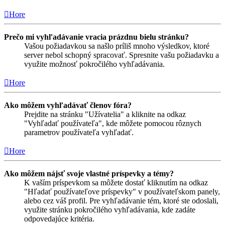
Hore
Prečo mi vyhľadávanie vracia prázdnu bielu stránku?
Vašou požiadavkou sa našlo príliš mnoho výsledkov, ktoré
server nebol schopný spracovať. Spresnite vašu požiadavku a
využite možnosť pokročilého vyhľadávania.
Hore
Ako môžem vyhľadávať členov fóra?
Prejdite na stránku "Užívatelia" a kliknite na odkaz
"Vyhľadať používateľa", kde môžete pomocou rôznych
parametrov používateľa vyhľadať.
Hore
Ako môžem nájsť svoje vlastné príspevky a témy?
K vaším príspevkom sa môžete dostať kliknutím na odkaz
"Hľadať používateľove príspevky" v používateľskom panely,
alebo cez váš profil. Pre vyhľadávanie tém, ktoré ste odoslali,
využite stránku pokročilého vyhľadávania, kde zadáte
odpovedajúce kritéria.