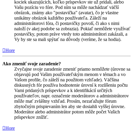
kociek ukazujúcich, koľko príspevkov ste už pridali, alebo
Vašu pozíciu vo fóre. Pod ním sa môže nachádzať väčší
obrázok, známy ako "postavička" (avatar), čo je vlastne
unikátny obrázok každého používateľa. Záleží na
administrátorovi fóra, či postavičky povolí, či ako s nimi
naloží (v akej podobe sa zobrazia). Pokiaľ nemôžete využívať
postavičky, potom práve vtedy toto administrátori zakázali, a
Vy by ste sa mali spýtať na dôvody (veríme, že sa hodia).
Hore
Ako zmeniť svoje zaradenie?
Zvyčajne svoje zaradenie zmeniť priamo nemôžete (úrovne sa
objavujú pod Vašim používateľským menom v témach a vo
Vašom profile, čo záleží na použitom vzhľade). Väčšina
diskusných fór používa hodnotenie úrovní k rozlíšeniu počtu
Vami pridaných príspevkov a k identifikácií určitých
používateľov, napr. označenie moderátorov a administrátorov
môže mať zvláštny vzhľad. Prosím, nezaťažujte fórum
zbytočným prispievaním len aby ste dosiahli vyššej úrovne.
Moderátor alebo administrátor potom môže počet Vašich
príspevkov znížiť.
Hore