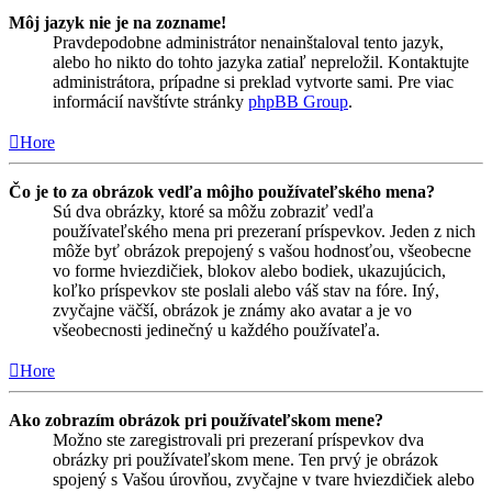
Môj jazyk nie je na zozname!
Pravdepodobne administrátor nenainštaloval tento jazyk,
alebo ho nikto do tohto jazyka zatiaľ nepreložil. Kontaktujte
administrátora, prípadne si preklad vytvorte sami. Pre viac
informácií navštívte stránky
phpBB Group
.
Hore
Čo je to za obrázok vedľa môjho používateľského mena?
Sú dva obrázky, ktoré sa môžu zobraziť vedľa
používateľského mena pri prezeraní príspevkov. Jeden z nich
môže byť obrázok prepojený s vašou hodnosťou, všeobecne
vo forme hviezdičiek, blokov alebo bodiek, ukazujúcich,
koľko príspevkov ste poslali alebo váš stav na fóre. Iný,
zvyčajne väčší, obrázok je známy ako avatar a je vo
všeobecnosti jedinečný u každého používateľa.
Hore
Ako zobrazím obrázok pri používateľskom mene?
Možno ste zaregistrovali pri prezeraní príspevkov dva
obrázky pri používateľskom mene. Ten prvý je obrázok
spojený s Vašou úrovňou, zvyčajne v tvare hviezdičiek alebo