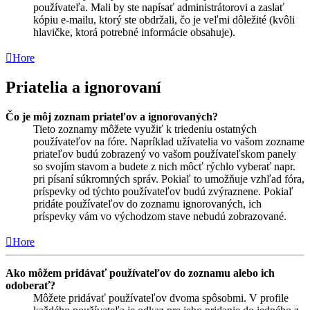
používateľa. Mali by ste napísať administrátorovi a zaslať
kópiu e-mailu, ktorý ste obdržali, čo je veľmi dôležité (kvôli
hlavičke, ktorá potrebné informácie obsahuje).
Hore
Priatelia a ignorovaní
Čo je môj zoznam priateľov a ignorovaných?
Tieto zoznamy môžete využiť k triedeniu ostatných
používateľov na fóre. Napríklad užívatelia vo vašom zozname
priateľov budú zobrazený vo vašom používateľskom panely
so svojím stavom a budete z nich môcť rýchlo vyberať napr.
pri písaní súkromných správ. Pokiaľ to umožňuje vzhľad fóra,
príspevky od týchto používateľov budú zvýraznene. Pokiaľ
pridáte používateľov do zoznamu ignorovaných, ich
príspevky vám vo východzom stave nebudú zobrazované.
Hore
Ako môžem pridávať používateľov do zoznamu alebo ich
odoberať?
Môžete pridávať používateľov dvoma spôsobmi. V profile