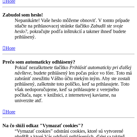
Hore
Zabudol som heslo!
Nepanikárte! Vaše heslo môžeme obnoviť. V tomto prípade
stlačte na prihlasovacej stránke tlačítko
Zabudli ste svoje
heslo?
, pokračujte podľa inštrukcií a takmer ihneď budete
prihlásený.
Hore
Prečo som automaticky odhlásený?
Pokiaľ nezaškrtnete tlačítko
Prihlásiť automaticky pri ďalšej
návšteve
, budete prihlásený len počas práce vo fóre. Toto má
zabrániť zneužitiu Vášho účtu niekým iným. Aby ste zostali
prihlásený, zaškrtnite toto políčko, keď sa prihlasujete. Toto
však nedoporučujeme, keď sa prihlasujete z verejného
počítača, napr. v knižnici, z internetovej kaviarne, na
univerzite atď.
Hore
Na čo slúži odkaz "Vymazať cookies"?
“Vymazať cookies” odstráni cookies, ktoré sú vytvorené
phpBB a ktoré Vás udržujú prihlásených, ďalej sa taktiež