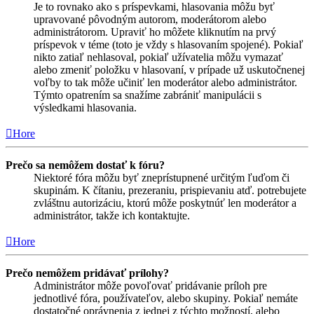
Je to rovnako ako s príspevkami, hlasovania môžu byť
upravované pôvodným autorom, moderátorom alebo
administrátorom. Upraviť ho môžete kliknutím na prvý
príspevok v téme (toto je vždy s hlasovaním spojené). Pokiaľ
nikto zatiaľ nehlasoval, pokiaľ užívatelia môžu vymazať
alebo zmeniť položku v hlasovaní, v prípade už uskutočnenej
voľby to tak môže učiniť len moderátor alebo administrátor.
Týmto opatrením sa snažíme zabrániť manipulácii s
výsledkami hlasovania.
Hore
Prečo sa nemôžem dostať k fóru?
Niektoré fóra môžu byť zneprístupnené určitým ľuďom či
skupinám. K čítaniu, prezeraniu, prispievaniu atď. potrebujete
zvláštnu autorizáciu, ktorú môže poskytnúť len moderátor a
administrátor, takže ich kontaktujte.
Hore
Prečo nemôžem pridávať prílohy?
Administrátor môže povoľovať pridávanie príloh pre
jednotlivé fóra, používateľov, alebo skupiny. Pokiaľ nemáte
dostatočné oprávnenia z jednej z týchto možností, alebo