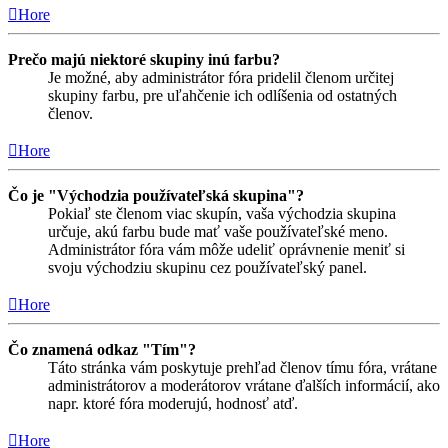
Hore
Prečo majú niektoré skupiny inú farbu?
Je možné, aby administrátor fóra pridelil členom určitej
skupiny farbu, pre uľahčenie ich odlíšenia od ostatných
členov.
Hore
Čo je "Východzia používateľská skupina"?
Pokiaľ ste členom viac skupín, vaša východzia skupina
určuje, akú farbu bude mať vaše používateľské meno.
Administrátor fóra vám môže udeliť oprávnenie meniť si
svoju východziu skupinu cez používateľský panel.
Hore
Čo znamená odkaz "Tím"?
Táto stránka vám poskytuje prehľad členov tímu fóra, vrátane
administrátorov a moderátorov vrátane ďalších informácií, ako
napr. ktoré fóra moderujú, hodnosť atď.
Hore