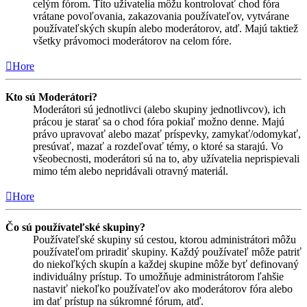
celým fórom. Títo užívatelia môžu kontrolovať chod fóra
vrátane povoľovania, zakazovania používateľov, vytvárane
používateľských skupín alebo moderátorov, atď. Majú taktiež
všetky právomoci moderátorov na celom fóre.
Hore
Kto sú Moderátori?
Moderátori sú jednotlivci (alebo skupiny jednotlivcov), ich
prácou je starať sa o chod fóra pokiaľ možno denne. Majú
právo upravovať alebo mazať príspevky, zamykať/odomykať,
presúvať, mazať a rozdeľovať témy, o ktoré sa starajú. Vo
všeobecnosti, moderátori sú na to, aby užívatelia neprispievali
mimo tém alebo nepridávali otravný materiál.
Hore
Čo sú používateľské skupiny?
Používateľské skupiny sú cestou, ktorou administrátori môžu
používateľom priradiť skupiny. Každý používateľ môže patriť
do niekoľkých skupín a každej skupine môže byť definovaný
individuálny prístup. To umožňuje administrátorom ľahšie
nastaviť niekoľko používateľov ako moderátorov fóra alebo
im dať prístup na súkromné fórum, atď.