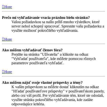
Hore
Prečo mi vyhľadávanie vracia prázdnu bielu stránku?
Vašou požiadavkou sa našlo príliš mnoho výsledkov, ktoré
server nebol schopný spracovať. Spresnite vašu požiadavku a
využite možnosť pokročilého vyhľadávania.
Hore
Ako môžem vyhľadávať členov fóra?
Prejdite na stránku "Užívatelia" a kliknite na odkaz
"Vyhľadať používateľa", kde môžete pomocou rôznych
parametrov používateľa vyhľadať.
Hore
Ako môžem nájsť svoje vlastné príspevky a témy?
K vaším príspevkom sa môžete dostať kliknutím na odkaz
"Hľadať používateľove príspevky" v používateľskom panely,
alebo cez váš profil. Pre vyhľadávanie tém, ktoré ste odoslali,
využite stránku pokročilého vyhľadávania, kde zadáte
odpovedajúce kritéria.