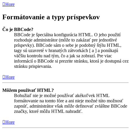
Hore
Formátovanie a typy príspevkov
Čo je BBCode?
BBCode je špeciálna konfigurácia HTML. O jeho použití
rozhoduje administrátor (môže to zakázať pre jednotlivé
príspevky). BBCode sám o sebe je podobný štýlu HTML,
tagy sú uzavreté v hranatých zátvorkách [ a ] a ponúkajú
väčšiu kontrolu nad tým, čo a jak sa zobrazí. Pre viac
informácií o BBCode si prezrite stránku, ktorá je dostupná cez
stránku prispievania.
Hore
Môžem používať HTML?
Bohužiaľ nie je možné používať akékoľvek HTML
formátovanie na tomto fóre a ani nieje možné túto možnosť
zapnúť, administrátor však môže definovať zvláštne BBCode
značky, ktoré môžu HTML nahradiť.
Hore