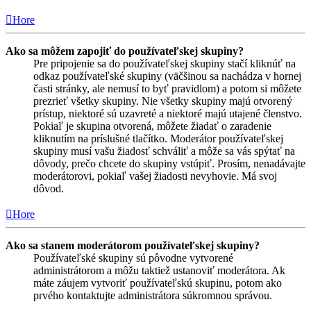
Hore
Ako sa môžem zapojiť do používateľskej skupiny?
Pre pripojenie sa do používateľskej skupiny stačí kliknúť na
odkaz používateľské skupiny (väčšinou sa nachádza v hornej
časti stránky, ale nemusí to byť pravidlom) a potom si môžete
prezrieť všetky skupiny. Nie všetky skupiny majú otvorený
prístup, niektoré sú uzavreté a niektoré majú utajené členstvo.
Pokiaľ je skupina otvorená, môžete žiadať o zaradenie
kliknutím na príslušné tlačítko. Moderátor používateľskej
skupiny musí vašu žiadosť schváliť a môže sa vás spýtať na
dôvody, prečo chcete do skupiny vstúpiť. Prosím, nenadávajte
moderátorovi, pokiaľ vašej žiadosti nevyhovie. Má svoj
dôvod.
Hore
Ako sa stanem moderátorom používateľskej skupiny?
Používateľské skupiny sú pôvodne vytvorené
administrátorom a môžu taktiež ustanoviť moderátora. Ak
máte záujem vytvoriť používateľskú skupinu, potom ako
prvého kontaktujte administrátora súkromnou správou.