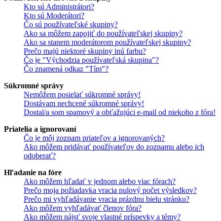
Kto sú Administrátori?
Kto sú Moderátori?
Čo sú používateľské skupiny?
Ako sa môžem zapojiť do používateľskej skupiny?
Ako sa stanem moderátorom používateľskej skupiny?
Prečo majú niektoré skupiny inú farbu?
Čo je "Východzia používateľská skupina"?
Čo znamená odkaz "Tím"?
Súkromné správy
Nemôžem posielať súkromné správy!
Dostávam nechcené súkromné správy!
Dostal/a som spamový a obťažujúci e-mail od niekoho z fóra!
Priatelia a ignorovaní
Čo je môj zoznam priateľov a ignorovaných?
Ako môžem pridávať používateľov do zoznamu alebo ich
odoberať?
Hľadanie na fóre
Ako môžem hľadať v jednom alebo viac fórach?
Prečo moja požiadavka vracia nulový počet výsledkov?
Prečo mi vyhľadávanie vracia prázdnu bielu stránku?
Ako môžem vyhľadávať členov fóra?
Ako môžem nájsť svoje vlastné príspevky a témy?