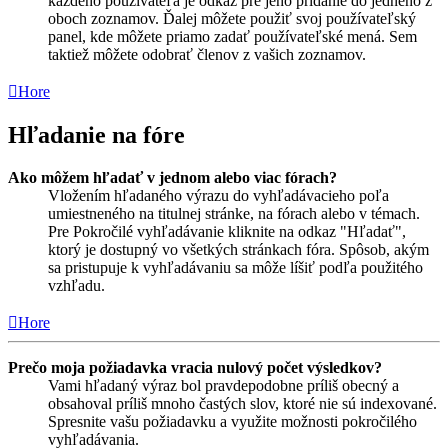
každého používateľa je odkaz pre jeho pridanie do jedného z
oboch zoznamov. Ďalej môžete použiť svoj používateľský
panel, kde môžete priamo zadať používateľské mená. Sem
taktiež môžete odobrať členov z vašich zoznamov.
Hore
Hľadanie na fóre
Ako môžem hľadať v jednom alebo viac fórach?
Vložením hľadaného výrazu do vyhľadávacieho poľa
umiestneného na titulnej stránke, na fórach alebo v témach.
Pre Pokročilé vyhľadávanie kliknite na odkaz "Hľadať",
ktorý je dostupný vo všetkých stránkach fóra. Spôsob, akým
sa pristupuje k vyhľadávaniu sa môže líšiť podľa použitého
vzhľadu.
Hore
Prečo moja požiadavka vracia nulový počet výsledkov?
Vami hľadaný výraz bol pravdepodobne príliš obecný a
obsahoval príliš mnoho častých slov, ktoré nie sú indexované.
Spresnite vašu požiadavku a využite možnosti pokročilého
vyhľadávania.