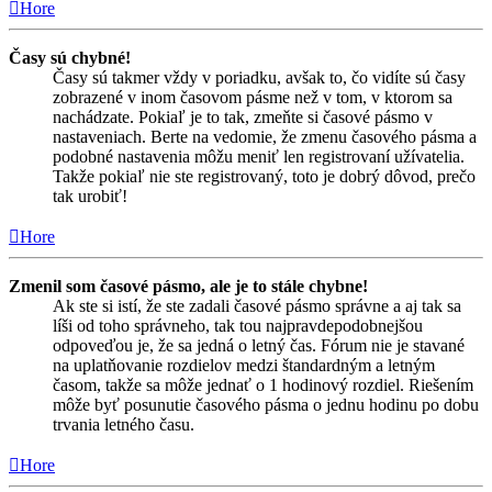
Hore
Časy sú chybné!
Časy sú takmer vždy v poriadku, avšak to, čo vidíte sú časy
zobrazené v inom časovom pásme než v tom, v ktorom sa
nachádzate. Pokiaľ je to tak, zmeňte si časové pásmo v
nastaveniach. Berte na vedomie, že zmenu časového pásma a
podobné nastavenia môžu meniť len registrovaní užívatelia.
Takže pokiaľ nie ste registrovaný, toto je dobrý dôvod, prečo
tak urobiť!
Hore
Zmenil som časové pásmo, ale je to stále chybne!
Ak ste si istí, že ste zadali časové pásmo správne a aj tak sa
líši od toho správneho, tak tou najpravdepodobnejšou
odpoveďou je, že sa jedná o letný čas. Fórum nie je stavané
na uplatňovanie rozdielov medzi štandardným a letným
časom, takže sa môže jednať o 1 hodinový rozdiel. Riešením
môže byť posunutie časového pásma o jednu hodinu po dobu
trvania letného času.
Hore