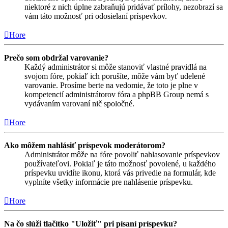
niektoré z nich úplne zabraňujú pridávať prílohy, nezobrazí sa
vám táto možnosť pri odosielaní príspevkov.
Hore
Prečo som obdržal varovanie?
Každý administrátor si môže stanoviť vlastné pravidlá na
svojom fóre, pokiaľ ich porušíte, môže vám byť udelené
varovanie. Prosíme berte na vedomie, že toto je plne v
kompetencií administrátorov fóra a phpBB Group nemá s
vydávaním varovaní nič spoločné.
Hore
Ako môžem nahlásiť príspevok moderátorom?
Administrátor môže na fóre povoliť nahlasovanie príspevkov
používateľovi. Pokiaľ je táto možnosť povolené, u každého
príspevku uvidíte ikonu, ktorá vás privedie na formulár, kde
vyplníte všetky informácie pre nahlásenie príspevku.
Hore
Na čo slúži tlačítko "Uložiť" pri písaní príspevku?