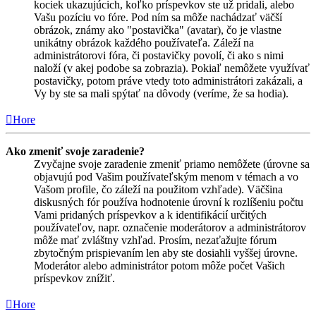
kociek ukazujúcich, koľko príspevkov ste už pridali, alebo
Vašu pozíciu vo fóre. Pod ním sa môže nachádzať väčší
obrázok, známy ako "postavička" (avatar), čo je vlastne
unikátny obrázok každého používateľa. Záleží na
administrátorovi fóra, či postavičky povolí, či ako s nimi
naloží (v akej podobe sa zobrazia). Pokiaľ nemôžete využívať
postavičky, potom práve vtedy toto administrátori zakázali, a
Vy by ste sa mali spýtať na dôvody (veríme, že sa hodia).
Hore
Ako zmeniť svoje zaradenie?
Zvyčajne svoje zaradenie zmeniť priamo nemôžete (úrovne sa
objavujú pod Vašim používateľským menom v témach a vo
Vašom profile, čo záleží na použitom vzhľade). Väčšina
diskusných fór používa hodnotenie úrovní k rozlíšeniu počtu
Vami pridaných príspevkov a k identifikácií určitých
používateľov, napr. označenie moderátorov a administrátorov
môže mať zvláštny vzhľad. Prosím, nezaťažujte fórum
zbytočným prispievaním len aby ste dosiahli vyššej úrovne.
Moderátor alebo administrátor potom môže počet Vašich
príspevkov znížiť.
Hore