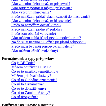
Ako zmením alebo zmažem príspevok?
Ako pridám podpis k môjmu príspevku?
Ako vytvorím hlasovanie?
Prečo nemôžem pridať viac možností do hlasovania?
Ako zmením alebo zmažem hlasovanie?
Prečo sa nemôžem dostať k fóru?
Prečo nemôžem pridávať prílohy?
Prečo som obdržal varovanie?
Ako môžem nahlásiť príspevok moderátorom?
Na čo slúži tlačítko "Uložiť" pri písaní príspevku?
Prečo musí byť môj príspevok schválený?
Ako môžem oživiť svoje témy?
Formátovanie a typy príspevkov
Čo je BBCode?
Môžem používať HTML?
Čo sú to smajlíky (emotikony)?
Môžem pridávať obrázky?
Čo sú to Globálne oznámenia?
Čo sú to Oznámenia?
Čo sú to dôležité témy?
Čo sú to Zamknuté témy?
Čo sú ikony tém?
Používateľské úrovne a skupiny