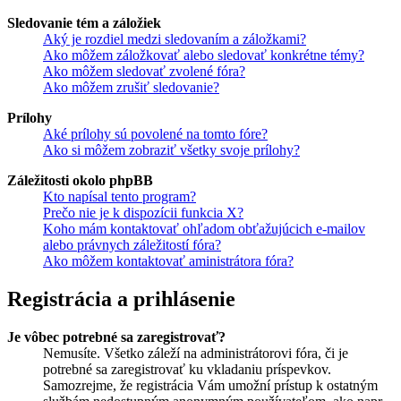
Sledovanie tém a záložiek
Aký je rozdiel medzi sledovaním a záložkami?
Ako môžem záložkovať alebo sledovať konkrétne témy?
Ako môžem sledovať zvolené fóra?
Ako môžem zrušiť sledovanie?
Prílohy
Aké prílohy sú povolené na tomto fóre?
Ako si môžem zobraziť všetky svoje prílohy?
Záležitosti okolo phpBB
Kto napísal tento program?
Prečo nie je k dispozícii funkcia X?
Koho mám kontaktovať ohľadom obťažujúcich e-mailov
alebo právnych záležitostí fóra?
Ako môžem kontaktovať aministrátora fóra?
Registrácia a prihlásenie
Je vôbec potrebné sa zaregistrovať?
Nemusíte. Všetko záleží na administrátorovi fóra, či je
potrebné sa zaregistrovať ku vkladaniu príspevkov.
Samozrejme, že registrácia Vám umožní prístup k ostatným