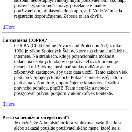
službám nedostupným anonymným používateľom, ako napr.
postavičky, súkromné správy, posielanie e-mailov
používateľom, prihlásenie do skupín, atď. Vrele Vám teda
registráciu doporučujeme. Zaberie to len chvíľu.
Hore
Čo znamená COPPA?
COPPA (Child Online Privacy and Protection Act) z roku
1998 je zákon Spojených Štátov, ktorý má chrániť mládež na
internete. Na stránkach, kde je potencionálna možnosť
ukladania osobných údajov o používateľovi, ktorému je
menej ako 13 rokov, musí mať súhlas rodičov alebo
zákonných zástupcov, aby tieto data uložil. Tento zákon však
platí iba v Spojených Štátoch. Pokiaľ si nie ste istý, či toto
platí aj na vašom fóre, doporučujeme kontaktovať vášho
právneho poradcu, phpBB Team nemôže a nebude
poskytovať právnu podporu v akomkoľvek kontexte.
Hore
Prečo sa nemôžem zaregistrovať?
Je možné, že Administrátor fóra zablokoval vašu IP adresu
alebo zakázal použitie používateľského mena, ktoré ste si