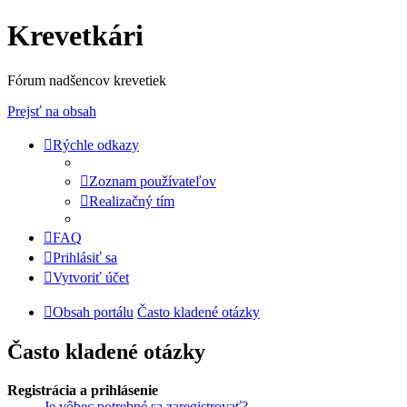
Krevetkári
Fórum nadšencov krevetiek
Prejsť na obsah
Rýchle odkazy
Zoznam používateľov
Realizačný tím
FAQ
Prihlásiť sa
Vytvoriť účet
Obsah portálu
Často kladené otázky
Často kladené otázky
Registrácia a prihlásenie
Je vôbec potrebné sa zaregistrovať?