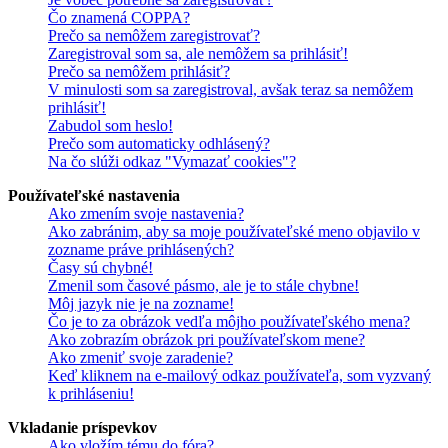
Čo znamená COPPA?
Prečo sa nemôžem zaregistrovať?
Zaregistroval som sa, ale nemôžem sa prihlásiť!
Prečo sa nemôžem prihlásiť?
V minulosti som sa zaregistroval, avšak teraz sa nemôžem
prihlásiť!
Zabudol som heslo!
Prečo som automaticky odhlásený?
Na čo slúži odkaz "Vymazať cookies"?
Používateľské nastavenia
Ako zmením svoje nastavenia?
Ako zabránim, aby sa moje používateľské meno objavilo v
zozname práve prihlásených?
Časy sú chybné!
Zmenil som časové pásmo, ale je to stále chybne!
Môj jazyk nie je na zozname!
Čo je to za obrázok vedľa môjho používateľského mena?
Ako zobrazím obrázok pri používateľskom mene?
Ako zmeniť svoje zaradenie?
Keď kliknem na e-mailový odkaz používateľa, som vyzvaný
k prihláseniu!
Vkladanie príspevkov
Ako vložím tému do fóra?