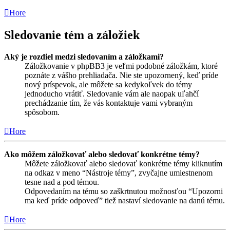
Hore
Sledovanie tém a záložiek
Aký je rozdiel medzi sledovaním a záložkami?
Záložkovanie v phpBB3 je veľmi podobné záložkám, ktoré
poznáte z vášho prehliadača. Nie ste upozornený, keď príde
nový príspevok, ale môžete sa kedykoľvek do témy
jednoducho vrátiť. Sledovanie vám ale naopak uľahčí
prechádzanie tím, že vás kontaktuje vami vybraným
spôsobom.
Hore
Ako môžem záložkovať alebo sledovať konkrétne témy?
Môžete záložkovať alebo sledovať konkrétne témy kliknutím
na odkaz v meno “Nástroje témy”, zvyčajne umiestnenom
tesne nad a pod témou.
Odpovedaním na tému so zaškrtnutou možnosťou “Upozorni
ma keď príde odpoveď” tiež nastaví sledovanie na danú tému.
Hore