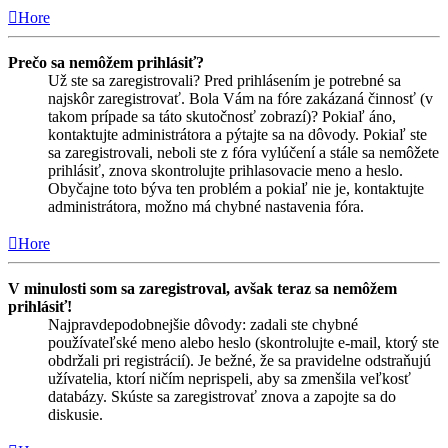
Hore
Prečo sa nemôžem prihlásiť?
Už ste sa zaregistrovali? Pred prihlásením je potrebné sa
najskôr zaregistrovať. Bola Vám na fóre zakázaná činnosť (v
takom prípade sa táto skutočnosť zobrazí)? Pokiaľ áno,
kontaktujte administrátora a pýtajte sa na dôvody. Pokiaľ ste
sa zaregistrovali, neboli ste z fóra vylúčení a stále sa nemôžete
prihlásiť, znova skontrolujte prihlasovacie meno a heslo.
Obyčajne toto býva ten problém a pokiaľ nie je, kontaktujte
administrátora, možno má chybné nastavenia fóra.
Hore
V minulosti som sa zaregistroval, avšak teraz sa nemôžem
prihlásiť!
Najpravdepodobnejšie dôvody: zadali ste chybné
používateľské meno alebo heslo (skontrolujte e-mail, ktorý ste
obdržali pri registrácií). Je bežné, že sa pravidelne odstraňujú
užívatelia, ktorí ničím neprispeli, aby sa zmenšila veľkosť
databázy. Skúste sa zaregistrovať znova a zapojte sa do
diskusie.