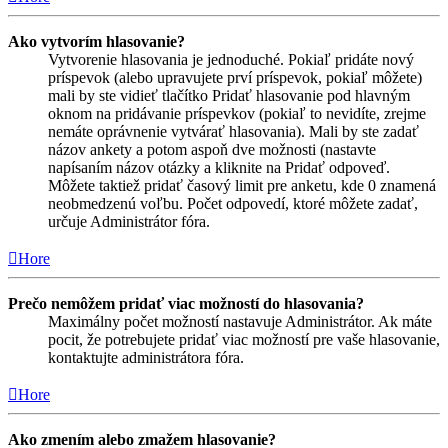
Ako vytvorím hlasovanie?
Vytvorenie hlasovania je jednoduché. Pokiaľ pridáte nový
príspevok (alebo upravujete prví príspevok, pokiaľ môžete)
mali by ste vidieť tlačítko Pridať hlasovanie pod hlavným
oknom na pridávanie príspevkov (pokiaľ to nevidíte, zrejme
nemáte oprávnenie vytvárať hlasovania). Mali by ste zadať
názov ankety a potom aspoň dve možnosti (nastavte
napísaním názov otázky a kliknite na Pridať odpoveď.
Môžete taktiež pridať časový limit pre anketu, kde 0 znamená
neobmedzenú voľbu. Počet odpovedí, ktoré môžete zadať,
určuje Administrátor fóra.
Hore
Prečo nemôžem pridať viac možností do hlasovania?
Maximálny počet možností nastavuje Administrátor. Ak máte
pocit, že potrebujete pridať viac možností pre vaše hlasovanie,
kontaktujte administrátora fóra.
Hore
Ako zmením alebo zmažem hlasovanie?