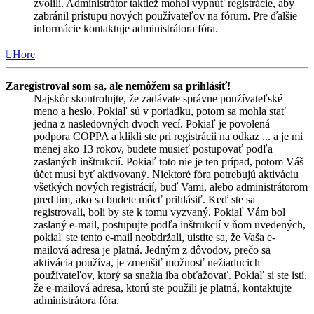
zvolili. Administrátor taktiež mohol vypnúť registrácie, aby
zabránil prístupu nových používateľov na fórum. Pre ďalšie
informácie kontaktuje administrátora fóra.
Hore
Zaregistroval som sa, ale nemôžem sa prihlásiť!
Najskôr skontrolujte, že zadávate správne používateľské
meno a heslo. Pokiaľ sú v poriadku, potom sa mohla stať
jedna z nasledovných dvoch vecí. Pokiaľ je povolená
podpora COPPA a klikli ste pri registrácii na odkaz ... a je mi
menej ako 13 rokov, budete musieť postupovať podľa
zaslaných inštrukcií. Pokiaľ toto nie je ten prípad, potom Váš
účet musí byť aktivovaný. Niektoré fóra potrebujú aktiváciu
všetkých nových registrácií, buď Vami, alebo administrátorom
pred tim, ako sa budete môcť prihlásiť. Keď ste sa
registrovali, boli by ste k tomu vyzvaný. Pokiaľ Vám bol
zaslaný e-mail, postupujte podľa inštrukcií v ňom uvedených,
pokiaľ ste tento e-mail neobdržali, uistite sa, že Vaša e-
mailová adresa je platná. Jedným z dôvodov, prečo sa
aktivácia používa, je zmenšiť možnosť nežiaducich
používateľov, ktorý sa snažia iba obťažovať. Pokiaľ si ste istí,
že e-mailová adresa, ktorú ste použili je platná, kontaktujte
administrátora fóra.