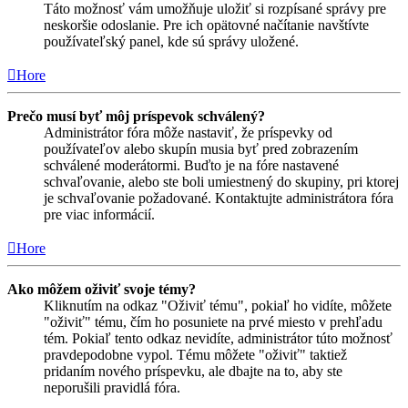
Táto možnosť vám umožňuje uložiť si rozpísané správy pre
neskoršie odoslanie. Pre ich opätovné načítanie navštívte
používateľský panel, kde sú správy uložené.
Hore
Prečo musí byť môj príspevok schválený?
Administrátor fóra môže nastaviť, že príspevky od
používateľov alebo skupín musia byť pred zobrazením
schválené moderátormi. Buďto je na fóre nastavené
schvaľovanie, alebo ste boli umiestnený do skupiny, pri ktorej
je schvaľovanie požadované. Kontaktujte administrátora fóra
pre viac informácií.
Hore
Ako môžem oživiť svoje témy?
Kliknutím na odkaz "Oživiť tému", pokiaľ ho vidíte, môžete
"oživiť" tému, čím ho posuniete na prvé miesto v prehľadu
tém. Pokiaľ tento odkaz nevidíte, administrátor túto možnosť
pravdepodobne vypol. Tému môžete "oživiť" taktiež
pridaním nového príspevku, ale dbajte na to, aby ste
neporušili pravidlá fóra.