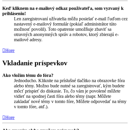
Keď kliknem na e-mailový odkaz používateľa, som vyzvaný k
prihláseniu!
Len zaregistrovaní užívatelia môžu posielať e-mail ľuďom cez
nastavený e-mailový formulár (pokiaľ administrátor túto
možnosť povolil). Toto opatrenie umožňuje zbaviť sa
otravných anonymných správ a robotov, ktorý zbierajú e-
mailové adresy.
Hore
Vkladanie príspevkov
Ako vložím tému do fóra?
Jednoducho. Kliknite na príslušné tlačítko na obrazovke fóra
alebo témy. Možno bude nutné sa zaregistrovať, kým budete
môcť prispieť do diskusie. To, čo vám je povolené môžete
vidieť na spodnej časti fóra alebo témy (napr. Môžete
zakladať nové témy v tomto fóre, Môžete odpovedať na témy
v tomto fóre, atď.).
Hore