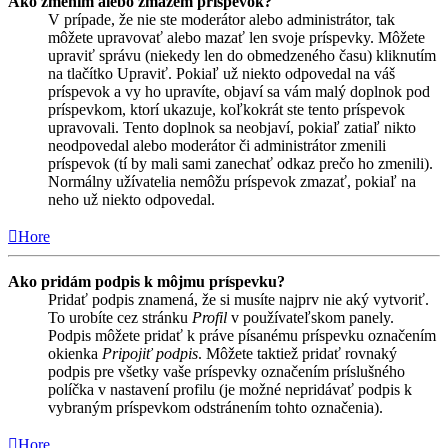
Ako zmením alebo zmažem príspevok?
V prípade, že nie ste moderátor alebo administrátor, tak
môžete upravovať alebo mazať len svoje príspevky. Môžete
upraviť správu (niekedy len do obmedzeného času) kliknutím
na tlačítko Upraviť. Pokiaľ už niekto odpovedal na váš
príspevok a vy ho upravíte, objaví sa vám malý doplnok pod
príspevkom, ktorí ukazuje, koľkokrát ste tento príspevok
upravovali. Tento doplnok sa neobjaví, pokiaľ zatiaľ nikto
neodpovedal alebo moderátor či administrátor zmenili
príspevok (tí by mali sami zanechať odkaz prečo ho zmenili).
Normálny užívatelia nemôžu príspevok zmazať, pokiaľ na
neho už niekto odpovedal.
Hore
Ako pridám podpis k môjmu príspevku?
Pridať podpis znamená, že si musíte najprv nie aký vytvoriť.
To urobíte cez stránku
Profil
v používateľskom panely.
Podpis môžete pridať k práve písanému príspevku označením
okienka
Pripojiť podpis
. Môžete taktiež pridať rovnaký
podpis pre všetky vaše príspevky označením príslušného
políčka v nastavení profilu (je možné nepridávať podpis k
vybraným príspevkom odstránením tohto označenia).
Hore