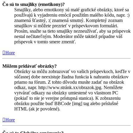
Čo sú to smajlíky (emotikony)?
Smajlíky, alebo emotikony sú malé grafické obrázky, ktoré sa
používajú k vyjadreniu emócií použitím malého kódu, napr. :)
znamená šťastný, :( znamená smutný. Kompletný zoznam
smajlíkov si môžete prezrieť v príspevkovom formulári.
Prosím, snažte sa tieto smajlíky nezneužívať, aby sa príspevok
nestal nečitateľným. Moderátor môže taktiež prípadne váš
príspevok v tomto smere zmeniť.
Hore
Môžem pridávať obrázky?
Obrázky sa môžu zobrazovať vo vašich príspevkoch, keďže v
súčasnej dobe neexistuje žiadna funkcia k nahraniu obrázkov
priamo na fórum. Z tohto dôvodu musíte zadať na obrázok
odkaz, napr. http://www.stránk.xx/obrazok.jpg. Nemôžete
vytvárať odkazy na obrázky umiestené vo vlastnom PC
(pokiaľ to nie je verejne prístupná stanica). K zobrazeniu
obrázku použite buď BBCode [img] tag alebo príslušné
HTML (ak je povolené).
Hore