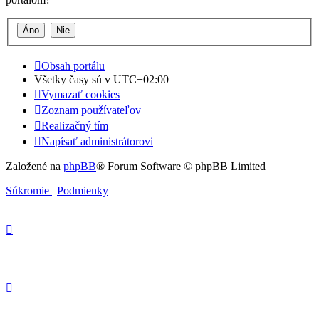
Obsah portálu
Všetky časy sú v
UTC+02:00
Vymazať cookies
Zoznam používateľov
Realizačný tím
Napísať administrátorovi
Založené na
phpBB
® Forum Software © phpBB Limited
Súkromie
|
Podmienky