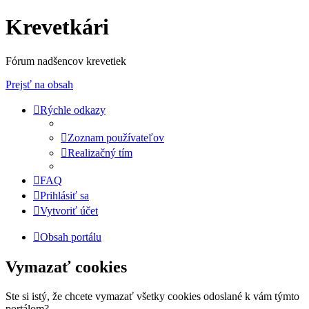
Krevetkári
Fórum nadšencov krevetiek
Prejsť na obsah
Rýchle odkazy
Zoznam používateľov
Realizačný tím
FAQ
Prihlásiť sa
Vytvoriť účet
Obsah portálu
Vymazať cookies
Ste si istý, že chcete vymazať všetky cookies odoslané k vám týmto
portálom?