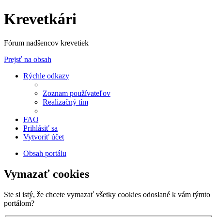
Krevetkári
Fórum nadšencov krevetiek
Prejsť na obsah
Rýchle odkazy
Zoznam používateľov
Realizačný tím
FAQ
Prihlásiť sa
Vytvoriť účet
Obsah portálu
Vymazať cookies
Ste si istý, že chcete vymazať všetky cookies odoslané k vám týmto
portálom?