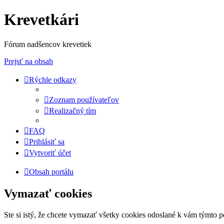
Krevetkári
Fórum nadšencov krevetiek
Prejsť na obsah
Rýchle odkazy
Zoznam používateľov
Realizačný tím
FAQ
Prihlásiť sa
Vytvoriť účet
Obsah portálu
Vymazať cookies
Ste si istý, že chcete vymazať všetky cookies odoslané k vám týmto 