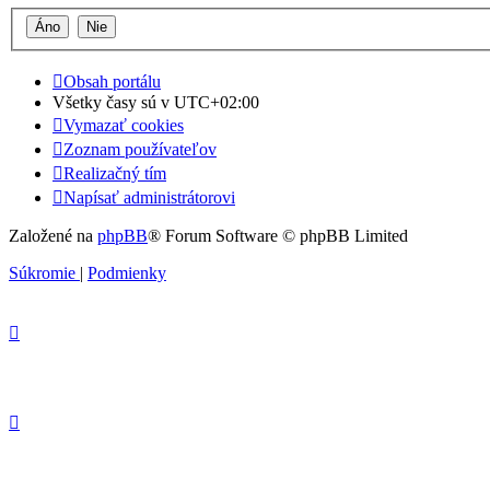
Obsah portálu
Všetky časy sú v
UTC+02:00
Vymazať cookies
Zoznam používateľov
Realizačný tím
Napísať administrátorovi
Založené na
phpBB
® Forum Software © phpBB Limited
Súkromie
|
Podmienky