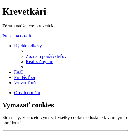
Krevetkári
Fórum nadšencov krevetiek
Prejsť na obsah
Rýchle odkazy
Zoznam používateľov
Realizačný tím
FAQ
Prihlásiť sa
Vytvoriť účet
Obsah portálu
Vymazať cookies
Ste si istý, že chcete vymazať všetky cookies odoslané k vám týmto
portálom?