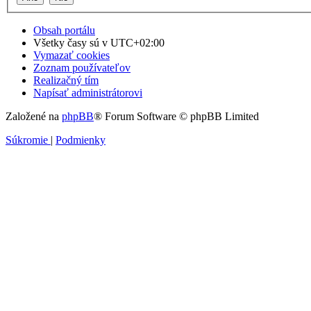
Obsah portálu
Všetky časy sú v
UTC+02:00
Vymazať cookies
Zoznam používateľov
Realizačný tím
Napísať administrátorovi
Založené na
phpBB
® Forum Software © phpBB Limited
Súkromie
|
Podmienky