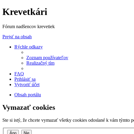
Krevetkári
Fórum nadšencov krevetiek
Prejsť na obsah
Rýchle odkazy
Zoznam používateľov
Realizačný tím
FAQ
Prihlásiť sa
Vytvoriť účet
Obsah portálu
Vymazať cookies
Ste si istý, že chcete vymazať všetky cookies odoslané k vám týmto 