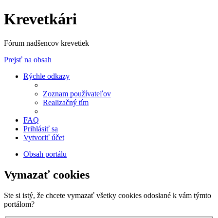
Krevetkári
Fórum nadšencov krevetiek
Prejsť na obsah
Rýchle odkazy
Zoznam používateľov
Realizačný tím
FAQ
Prihlásiť sa
Vytvoriť účet
Obsah portálu
Vymazať cookies
Ste si istý, že chcete vymazať všetky cookies odoslané k vám týmto
portálom?