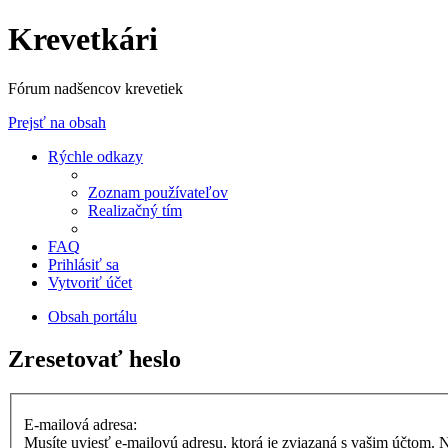
Krevetkári
Fórum nadšencov krevetiek
Prejsť na obsah
Rýchle odkazy
Zoznam používateľov
Realizačný tím
FAQ
Prihlásiť sa
Vytvoriť účet
Obsah portálu
Zresetovať heslo
E-mailová adresa:
Musíte uviesť e-mailovú adresu, ktorá je zviazaná s vašim účtom. Naj