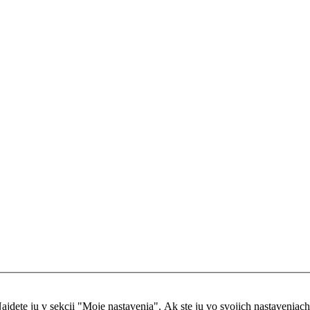
dete ju v sekcii "Moje nastavenia". Ak ste ju vo svojich nastaveniach ne