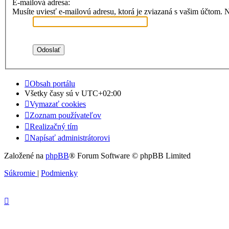
E-mailová adresa:
Musíte uviesť e-mailovú adresu, ktorá je zviazaná s vašim účtom. Naj
Obsah portálu
Všetky časy sú v
UTC+02:00
Vymazať cookies
Zoznam používateľov
Realizačný tím
Napísať administrátorovi
Založené na
phpBB
® Forum Software © phpBB Limited
Súkromie
|
Podmienky