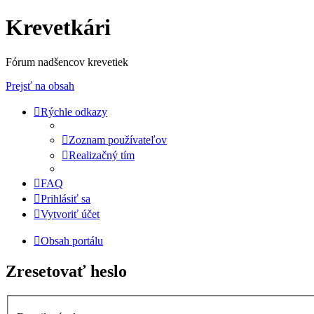
Krevetkári
Fórum nadšencov krevetiek
Prejsť na obsah
Rýchle odkazy
Zoznam používateľov
Realizačný tím
FAQ
Prihlásiť sa
Vytvoriť účet
Obsah portálu
Zresetovať heslo