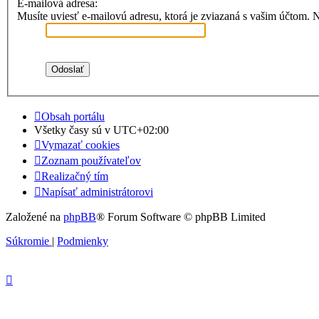
E-mailová adresa:
Musíte uviesť e-mailovú adresu, ktorá je zviazaná s vašim účtom. Naj
Obsah portálu
Všetky časy sú v
UTC+02:00
Vymazať cookies
Zoznam používateľov
Realizačný tím
Napísať administrátorovi
Založené na
phpBB
® Forum Software © phpBB Limited
Súkromie
|
Podmienky