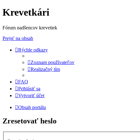
Krevetkári
Fórum nadšencov krevetiek
Prejsť na obsah
Rýchle odkazy
Zoznam používateľov
Realizačný tím
FAQ
Prihlásiť sa
Vytvoriť účet
Obsah portálu
Zresetovať heslo