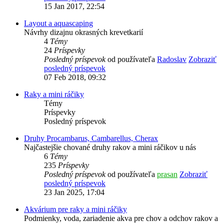
15 Jan 2017, 22:54
Layout a aquascaping
Návrhy dizajnu okrasných krevetkarií
4
Témy
24
Príspevky
Posledný príspevok
od používateľa
Radoslav
Zobraziť
posledný príspevok
07 Feb 2018, 09:32
Raky a mini ráčiky
Témy
Príspevky
Posledný príspevok
Druhy Procambarus, Cambarellus, Cherax
Najčastejšie chované druhy rakov a mini ráčikov u nás
6
Témy
235
Príspevky
Posledný príspevok
od používateľa
prasan
Zobraziť
posledný príspevok
23 Jan 2025, 17:04
Akvárium pre raky a mini ráčiky
Podmienky, voda, zariadenie akva pre chov a odchov rakov a