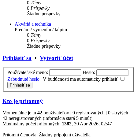
0
Témy
0
Príspevky
Žiadne príspevky
Akváriá a technika
Predám / vymením / kúpim
0
Témy
0
Príspevky
Žiadne príspevky
Prihlásiť sa
•
Vytvoriť účet
Používateľské meno:
Heslo:
Zabudnuté heslo
|
V budúcnosti ma automaticky prihlásiť
Kto je prítomný
Momentálne je tu
42
používateľov | 0 registrovaných | 0 skrytých |
42 neregistrovaných (informácia stará 5 minút)
Maximálny počet prítomných:
1382
, 30 Apr 2026, 02:47
Prítomní členovia: Žiadny pripojení užívatelia