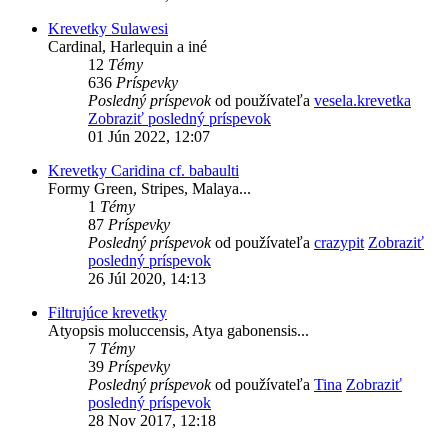
Krevetky Sulawesi
Cardinal, Harlequin a iné
12
Témy
636
Príspevky
Posledný príspevok
od používateľa
vesela.krevetka
Zobraziť posledný príspevok
01 Jún 2022, 12:07
Krevetky Caridina cf. babaulti
Formy Green, Stripes, Malaya...
1
Témy
87
Príspevky
Posledný príspevok
od používateľa
crazypit
Zobraziť
posledný príspevok
26 Júl 2020, 14:13
Filtrujúce krevetky
Atyopsis moluccensis, Atya gabonensis...
7
Témy
39
Príspevky
Posledný príspevok
od používateľa
Tina
Zobraziť
posledný príspevok
28 Nov 2017, 12:18