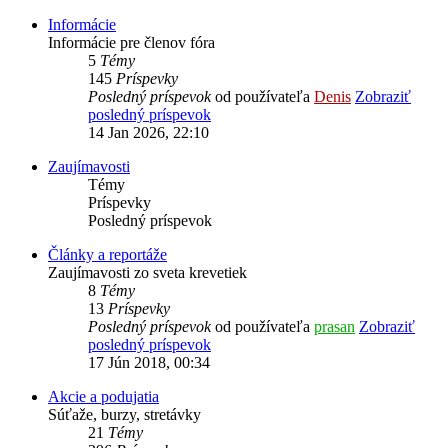
Informácie
Informácie pre členov fóra
5
Témy
145
Príspevky
Posledný príspevok
od používateľa
Denis
Zobraziť
posledný príspevok
14 Jan 2026, 22:10
Zaujímavosti
Témy
Príspevky
Posledný príspevok
Články a reportáže
Zaujímavosti zo sveta krevetiek
8
Témy
13
Príspevky
Posledný príspevok
od používateľa
prasan
Zobraziť
posledný príspevok
17 Jún 2018, 00:34
Akcie a podujatia
Súťaže, burzy, stretávky
21
Témy