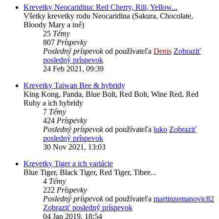
Krevetky Neocaridina: Red Cherry, Rili, Yellow...
Všetky krevetky rodu Neocaridina (Sakura, Chocolate,
Bloody Mary a iné)
25
Témy
807
Príspevky
Posledný príspevok
od používateľa
Denis
Zobraziť
posledný príspevok
24 Feb 2021, 09:39
Krevetky Taiwan Bee & hybridy
King Kong, Panda, Blue Bolt, Red Bolt, Wine Red, Red
Ruby a ich hybridy
7
Témy
424
Príspevky
Posledný príspevok
od používateľa
luko
Zobraziť
posledný príspevok
30 Nov 2021, 13:03
Krevetky Tiger a ich variácie
Blue Tiger, Black Tiger, Red Tiger, Tibee...
4
Témy
222
Príspevky
Posledný príspevok
od používateľa
martinzemanovic82
Zobraziť posledný príspevok
04 Jan 2019, 18:54