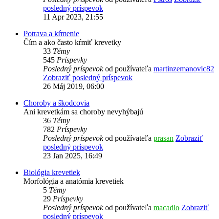
posledný príspevok
11 Apr 2023, 21:55
Potrava a kŕmenie
Čím a ako často kŕmiť krevetky
33
Témy
545
Príspevky
Posledný príspevok
od používateľa
martinzemanovic82
Zobraziť posledný príspevok
26 Máj 2019, 06:00
Choroby a škodcovia
Ani krevetkám sa choroby nevyhýbajú
36
Témy
782
Príspevky
Posledný príspevok
od používateľa
prasan
Zobraziť
posledný príspevok
23 Jan 2025, 16:49
Biológia krevetiek
Morfológia a anatómia krevetiek
5
Témy
29
Príspevky
Posledný príspevok
od používateľa
macadlo
Zobraziť
posledný príspevok