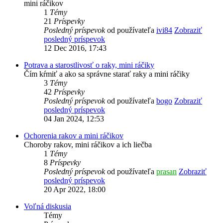
mini ráčikov
1
Témy
21
Príspevky
Posledný príspevok
od používateľa
ivi84
Zobraziť
posledný príspevok
12 Dec 2016, 17:43
Potrava a starostlivosť o raky, mini ráčiky
Čím kŕmiť a ako sa správne starať raky a mini ráčiky
3
Témy
42
Príspevky
Posledný príspevok
od používateľa
bogo
Zobraziť
posledný príspevok
04 Jan 2024, 12:53
Ochorenia rakov a mini ráčikov
Choroby rakov, mini ráčikov a ich liečba
1
Témy
8
Príspevky
Posledný príspevok
od používateľa
prasan
Zobraziť
posledný príspevok
20 Apr 2022, 18:00
Voľná diskusia
Témy