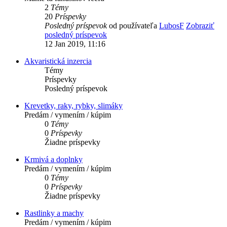
2
Témy
20
Príspevky
Posledný príspevok
od používateľa
LubosF
Zobraziť
posledný príspevok
12 Jan 2019, 11:16
Akvaristická inzercia
Témy
Príspevky
Posledný príspevok
Krevetky, raky, rybky, slimáky
Predám / vymením / kúpim
0
Témy
0
Príspevky
Žiadne príspevky
Krmivá a doplnky
Predám / vymením / kúpim
0
Témy
0
Príspevky
Žiadne príspevky
Rastlinky a machy
Predám / vymením / kúpim