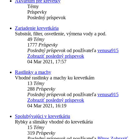
Akvárium pre krevetky
Témy
Príspevky
Posledný príspevok
Zariadenie krevetkária
Substrát, filter, osvetlenie, výmena vody a pod.
49
Témy
1777
Príspevky
Posledný príspevok
od používateľa
venusa915
Zobraziť posledný príspevok
04 Mar 2021, 17:57
Rastlinky a machy
Vhodné rastlinky a machy ku krevetkám
13
Témy
288
Príspevky
Posledný príspevok
od používateľa
venusa915
Zobraziť posledný príspevok
04 Mar 2021, 16:19
Spolubývajúci v krevetkáriu
Rybky a slimáky vhodné do krevetkária
15
Témy
319
Príspevky
Posledný príspevok
od používateľa
Pštros
Zobraziť