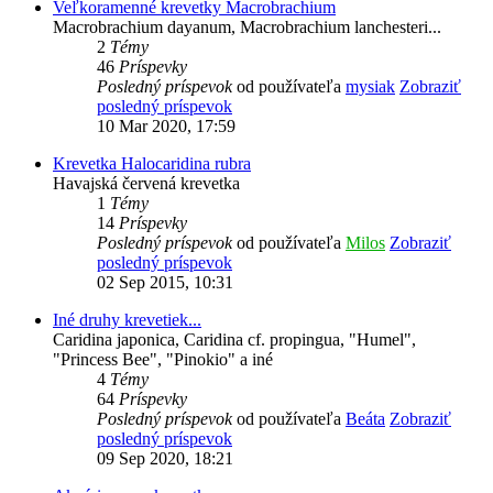
Veľkoramenné krevetky Macrobrachium
Macrobrachium dayanum, Macrobrachium lanchesteri...
2
Témy
46
Príspevky
Posledný príspevok
od používateľa
mysiak
Zobraziť
posledný príspevok
10 Mar 2020, 17:59
Krevetka Halocaridina rubra
Havajská červená krevetka
1
Témy
14
Príspevky
Posledný príspevok
od používateľa
Milos
Zobraziť
posledný príspevok
02 Sep 2015, 10:31
Iné druhy krevetiek...
Caridina japonica, Caridina cf. propingua, "Humel",
"Princess Bee", "Pinokio" a iné
4
Témy
64
Príspevky
Posledný príspevok
od používateľa
Beáta
Zobraziť
posledný príspevok
09 Sep 2020, 18:21