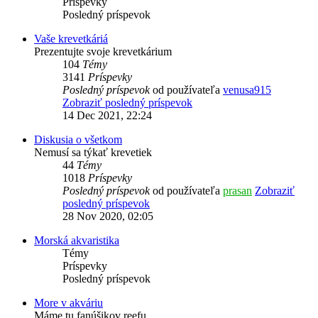
Príspevky
Posledný príspevok
Vaše krevetkáriá
Prezentujte svoje krevetkárium
104
Témy
3141
Príspevky
Posledný príspevok
od používateľa
venusa915
Zobraziť posledný príspevok
14 Dec 2021, 22:24
Diskusia o všetkom
Nemusí sa týkať krevetiek
44
Témy
1018
Príspevky
Posledný príspevok
od používateľa
prasan
Zobraziť
posledný príspevok
28 Nov 2020, 02:05
Morská akvaristika
Témy
Príspevky
Posledný príspevok
More v akváriu
Máme tu fanúšikov reefu