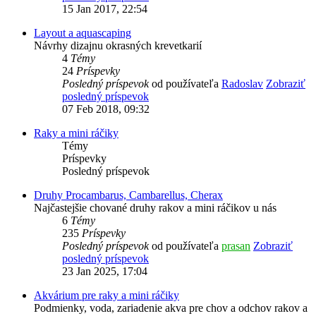
15 Jan 2017, 22:54
Layout a aquascaping
Návrhy dizajnu okrasných krevetkarií
4
Témy
24
Príspevky
Posledný príspevok
od používateľa
Radoslav
Zobraziť
posledný príspevok
07 Feb 2018, 09:32
Raky a mini ráčiky
Témy
Príspevky
Posledný príspevok
Druhy Procambarus, Cambarellus, Cherax
Najčastejšie chované druhy rakov a mini ráčikov u nás
6
Témy
235
Príspevky
Posledný príspevok
od používateľa
prasan
Zobraziť
posledný príspevok
23 Jan 2025, 17:04
Akvárium pre raky a mini ráčiky
Podmienky, voda, zariadenie akva pre chov a odchov rakov a