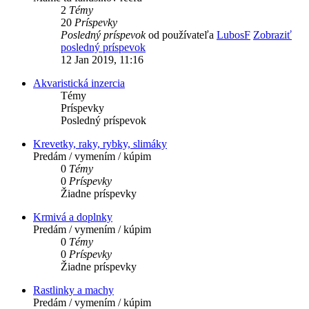
2
Témy
20
Príspevky
Posledný príspevok
od používateľa
LubosF
Zobraziť
posledný príspevok
12 Jan 2019, 11:16
Akvaristická inzercia
Témy
Príspevky
Posledný príspevok
Krevetky, raky, rybky, slimáky
Predám / vymením / kúpim
0
Témy
0
Príspevky
Žiadne príspevky
Krmivá a doplnky
Predám / vymením / kúpim
0
Témy
0
Príspevky
Žiadne príspevky
Rastlinky a machy
Predám / vymením / kúpim