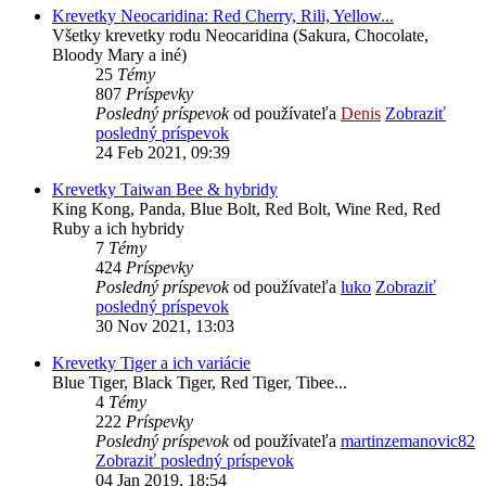
Krevetky Neocaridina: Red Cherry, Rili, Yellow...
Všetky krevetky rodu Neocaridina (Sakura, Chocolate,
Bloody Mary a iné)
25
Témy
807
Príspevky
Posledný príspevok
od používateľa
Denis
Zobraziť
posledný príspevok
24 Feb 2021, 09:39
Krevetky Taiwan Bee & hybridy
King Kong, Panda, Blue Bolt, Red Bolt, Wine Red, Red
Ruby a ich hybridy
7
Témy
424
Príspevky
Posledný príspevok
od používateľa
luko
Zobraziť
posledný príspevok
30 Nov 2021, 13:03
Krevetky Tiger a ich variácie
Blue Tiger, Black Tiger, Red Tiger, Tibee...
4
Témy
222
Príspevky
Posledný príspevok
od používateľa
martinzemanovic82
Zobraziť posledný príspevok
04 Jan 2019, 18:54