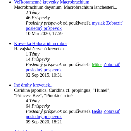
Veľkoramenné krevetky Macrobrachium
Macrobrachium dayanum, Macrobrachium lanchesteri...
2
Témy
46
Príspevky
Posledný príspevok
od používateľa
mysiak
Zobraziť
posledný príspevok
10 Mar 2020, 17:59
Krevetka Halocaridina rubra
Havajská červená krevetka
1
Témy
14
Príspevky
Posledný príspevok
od používateľa
Milos
Zobraziť
posledný príspevok
02 Sep 2015, 10:31
Iné druhy krevetiek...
Caridina japonica, Caridina cf. propingua, "Humel",
"Princess Bee", "Pinokio" a iné
4
Témy
64
Príspevky
Posledný príspevok
od používateľa
Beáta
Zobraziť
posledný príspevok
09 Sep 2020, 18:21