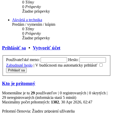
0
Témy
0
Príspevky
Žiadne príspevky
Akváriá a technika
Predám / vymením / kúpim
0
Témy
0
Príspevky
Žiadne príspevky
Prihlásiť sa
•
Vytvoriť účet
Používateľské meno:
Heslo:
Zabudnuté heslo
|
V budúcnosti ma automaticky prihlásiť
Kto je prítomný
Momentálne je tu
29
používateľov | 0 registrovaných | 0 skrytých |
29 neregistrovaných (informácia stará 5 minút)
Maximálny počet prítomných:
1382
, 30 Apr 2026, 02:47
Prítomní členovia: Žiadny pripojení užívatelia