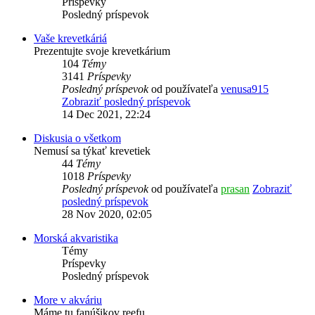
Príspevky
Posledný príspevok
Vaše krevetkáriá
Prezentujte svoje krevetkárium
104
Témy
3141
Príspevky
Posledný príspevok
od používateľa
venusa915
Zobraziť posledný príspevok
14 Dec 2021, 22:24
Diskusia o všetkom
Nemusí sa týkať krevetiek
44
Témy
1018
Príspevky
Posledný príspevok
od používateľa
prasan
Zobraziť
posledný príspevok
28 Nov 2020, 02:05
Morská akvaristika
Témy
Príspevky
Posledný príspevok
More v akváriu
Máme tu fanúšikov reefu