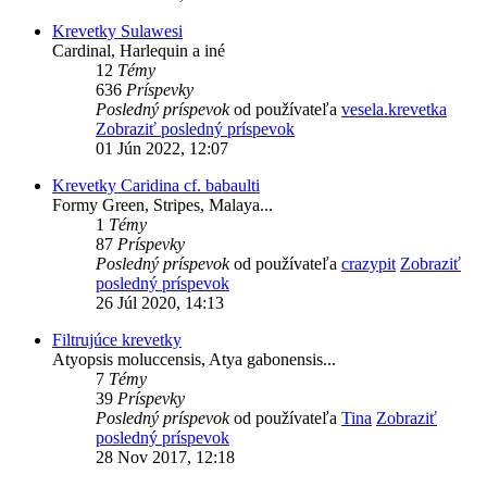
Krevetky Sulawesi
Cardinal, Harlequin a iné
12
Témy
636
Príspevky
Posledný príspevok
od používateľa
vesela.krevetka
Zobraziť posledný príspevok
01 Jún 2022, 12:07
Krevetky Caridina cf. babaulti
Formy Green, Stripes, Malaya...
1
Témy
87
Príspevky
Posledný príspevok
od používateľa
crazypit
Zobraziť
posledný príspevok
26 Júl 2020, 14:13
Filtrujúce krevetky
Atyopsis moluccensis, Atya gabonensis...
7
Témy
39
Príspevky
Posledný príspevok
od používateľa
Tina
Zobraziť
posledný príspevok
28 Nov 2017, 12:18