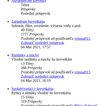
Akvárium pre krevetky
Témy
Príspevky
Posledný príspevok
Zariadenie krevetkária
Substrát, filter, osvetlenie, výmena vody a pod.
49
Témy
1777
Príspevky
Posledný príspevok
od používateľa
venusa915
Zobraziť posledný príspevok
04 Mar 2021, 17:57
Rastlinky a machy
Vhodné rastlinky a machy ku krevetkám
13
Témy
288
Príspevky
Posledný príspevok
od používateľa
venusa915
Zobraziť posledný príspevok
04 Mar 2021, 16:19
Spolubývajúci v krevetkáriu
Rybky a slimáky vhodné do krevetkária
15
Témy
319
Príspevky
Posledný príspevok
od používateľa
Pštros
Zobraziť