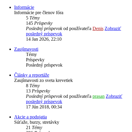
Informácie
Informácie pre členov fóra
5
Témy
145
Príspevky
Posledný príspevok
od používateľa
Denis
Zobraziť
posledný príspevok
14 Jan 2026, 22:10
Zaujímavosti
Témy
Príspevky
Posledný príspevok
Články a reportáže
Zaujímavosti zo sveta krevetiek
8
Témy
13
Príspevky
Posledný príspevok
od používateľa
prasan
Zobraziť
posledný príspevok
17 Jún 2018, 00:34
Akcie a podujatia
Súťaže, burzy, stretávky
21
Témy