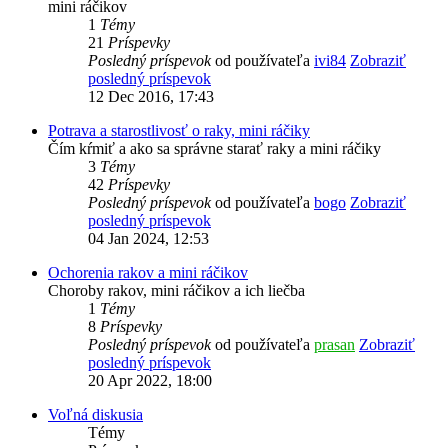
mini ráčikov
1
Témy
21
Príspevky
Posledný príspevok
od používateľa
ivi84
Zobraziť
posledný príspevok
12 Dec 2016, 17:43
Potrava a starostlivosť o raky, mini ráčiky
Čím kŕmiť a ako sa správne starať raky a mini ráčiky
3
Témy
42
Príspevky
Posledný príspevok
od používateľa
bogo
Zobraziť
posledný príspevok
04 Jan 2024, 12:53
Ochorenia rakov a mini ráčikov
Choroby rakov, mini ráčikov a ich liečba
1
Témy
8
Príspevky
Posledný príspevok
od používateľa
prasan
Zobraziť
posledný príspevok
20 Apr 2022, 18:00
Voľná diskusia
Témy