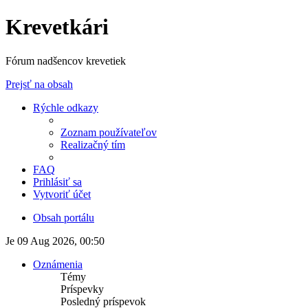
Krevetkári
Fórum nadšencov krevetiek
Prejsť na obsah
Rýchle odkazy
Zoznam používateľov
Realizačný tím
FAQ
Prihlásiť sa
Vytvoriť účet
Obsah portálu
Je 09 Aug 2026, 00:50
Oznámenia
Témy
Príspevky
Posledný príspevok