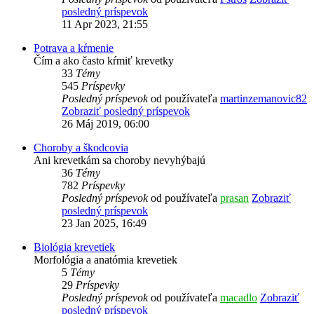
posledný príspevok
11 Apr 2023, 21:55
Potrava a kŕmenie
Čím a ako často kŕmiť krevetky
33
Témy
545
Príspevky
Posledný príspevok
od používateľa
martinzemanovic82
Zobraziť posledný príspevok
26 Máj 2019, 06:00
Choroby a škodcovia
Ani krevetkám sa choroby nevyhýbajú
36
Témy
782
Príspevky
Posledný príspevok
od používateľa
prasan
Zobraziť
posledný príspevok
23 Jan 2025, 16:49
Biológia krevetiek
Morfológia a anatómia krevetiek
5
Témy
29
Príspevky
Posledný príspevok
od používateľa
macadlo
Zobraziť
posledný príspevok