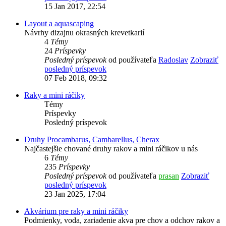
15 Jan 2017, 22:54
Layout a aquascaping
Návrhy dizajnu okrasných krevetkarií
4
Témy
24
Príspevky
Posledný príspevok
od používateľa
Radoslav
Zobraziť
posledný príspevok
07 Feb 2018, 09:32
Raky a mini ráčiky
Témy
Príspevky
Posledný príspevok
Druhy Procambarus, Cambarellus, Cherax
Najčastejšie chované druhy rakov a mini ráčikov u nás
6
Témy
235
Príspevky
Posledný príspevok
od používateľa
prasan
Zobraziť
posledný príspevok
23 Jan 2025, 17:04
Akvárium pre raky a mini ráčiky
Podmienky, voda, zariadenie akva pre chov a odchov rakov a