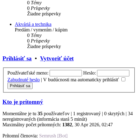
0
Témy
0
Príspevky
Žiadne príspevky
Akváriá a technika
Predám / vymením / kúpim
0
Témy
0
Príspevky
Žiadne príspevky
Prihlásiť sa
•
Vytvoriť účet
Používateľské meno:
Heslo:
Zabudnuté heslo
|
V budúcnosti ma automaticky prihlásiť
Kto je prítomný
Momentálne je tu
35
používateľov | 1 registrovaný | 0 skrytých | 34
neregistrovaných (informácia stará 5 minút)
Maximálny počet prítomných:
1382
, 30 Apr 2026, 02:47
Prítomní členovia:
Semrush [Bot]