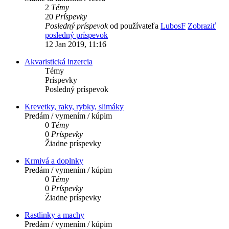
2
Témy
20
Príspevky
Posledný príspevok
od používateľa
LubosF
Zobraziť
posledný príspevok
12 Jan 2019, 11:16
Akvaristická inzercia
Témy
Príspevky
Posledný príspevok
Krevetky, raky, rybky, slimáky
Predám / vymením / kúpim
0
Témy
0
Príspevky
Žiadne príspevky
Krmivá a doplnky
Predám / vymením / kúpim
0
Témy
0
Príspevky
Žiadne príspevky
Rastlinky a machy
Predám / vymením / kúpim