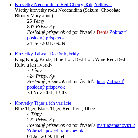
Krevetky Neocaridina: Red Cherry, Rili, Yellow...
Všetky krevetky rodu Neocaridina (Sakura, Chocolate,
Bloody Mary a iné)
25
Témy
807
Príspevky
Posledný príspevok
od používateľa
Denis
Zobraziť
posledný príspevok
24 Feb 2021, 09:39
Krevetky Taiwan Bee & hybridy
King Kong, Panda, Blue Bolt, Red Bolt, Wine Red, Red
Ruby a ich hybridy
7
Témy
424
Príspevky
Posledný príspevok
od používateľa
luko
Zobraziť
posledný príspevok
30 Nov 2021, 13:03
Krevetky Tiger a ich variácie
Blue Tiger, Black Tiger, Red Tiger, Tibee...
4
Témy
222
Príspevky
Posledný príspevok
od používateľa
martinzemanovic82
Zobraziť posledný príspevok
04 Jan 2019, 18:54