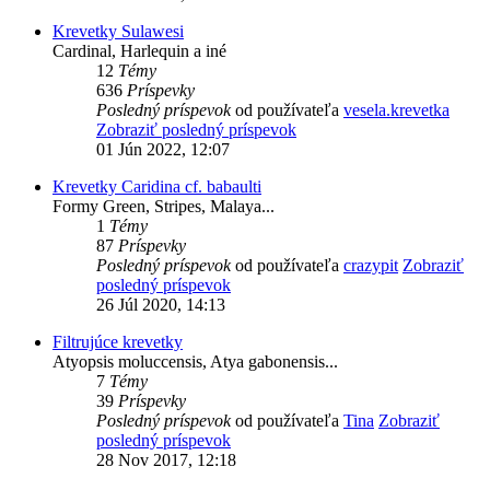
Krevetky Sulawesi
Cardinal, Harlequin a iné
12
Témy
636
Príspevky
Posledný príspevok
od používateľa
vesela.krevetka
Zobraziť posledný príspevok
01 Jún 2022, 12:07
Krevetky Caridina cf. babaulti
Formy Green, Stripes, Malaya...
1
Témy
87
Príspevky
Posledný príspevok
od používateľa
crazypit
Zobraziť
posledný príspevok
26 Júl 2020, 14:13
Filtrujúce krevetky
Atyopsis moluccensis, Atya gabonensis...
7
Témy
39
Príspevky
Posledný príspevok
od používateľa
Tina
Zobraziť
posledný príspevok
28 Nov 2017, 12:18