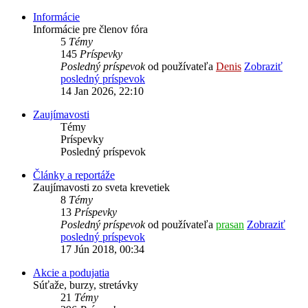
Informácie
Informácie pre členov fóra
5
Témy
145
Príspevky
Posledný príspevok
od používateľa
Denis
Zobraziť
posledný príspevok
14 Jan 2026, 22:10
Zaujímavosti
Témy
Príspevky
Posledný príspevok
Články a reportáže
Zaujímavosti zo sveta krevetiek
8
Témy
13
Príspevky
Posledný príspevok
od používateľa
prasan
Zobraziť
posledný príspevok
17 Jún 2018, 00:34
Akcie a podujatia
Súťaže, burzy, stretávky
21
Témy