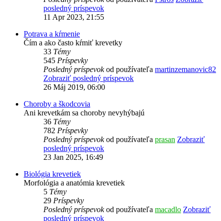
posledný príspevok
11 Apr 2023, 21:55
Potrava a kŕmenie
Čím a ako často kŕmiť krevetky
33
Témy
545
Príspevky
Posledný príspevok
od používateľa
martinzemanovic82
Zobraziť posledný príspevok
26 Máj 2019, 06:00
Choroby a škodcovia
Ani krevetkám sa choroby nevyhýbajú
36
Témy
782
Príspevky
Posledný príspevok
od používateľa
prasan
Zobraziť
posledný príspevok
23 Jan 2025, 16:49
Biológia krevetiek
Morfológia a anatómia krevetiek
5
Témy
29
Príspevky
Posledný príspevok
od používateľa
macadlo
Zobraziť
posledný príspevok