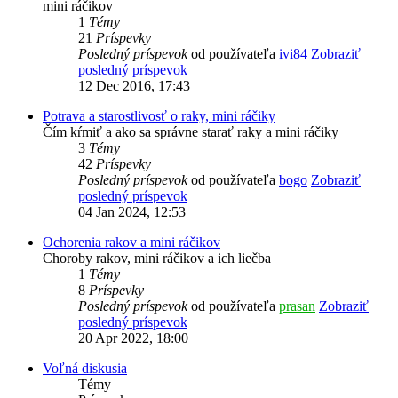
mini ráčikov
1
Témy
21
Príspevky
Posledný príspevok
od používateľa
ivi84
Zobraziť
posledný príspevok
12 Dec 2016, 17:43
Potrava a starostlivosť o raky, mini ráčiky
Čím kŕmiť a ako sa správne starať raky a mini ráčiky
3
Témy
42
Príspevky
Posledný príspevok
od používateľa
bogo
Zobraziť
posledný príspevok
04 Jan 2024, 12:53
Ochorenia rakov a mini ráčikov
Choroby rakov, mini ráčikov a ich liečba
1
Témy
8
Príspevky
Posledný príspevok
od používateľa
prasan
Zobraziť
posledný príspevok
20 Apr 2022, 18:00
Voľná diskusia
Témy