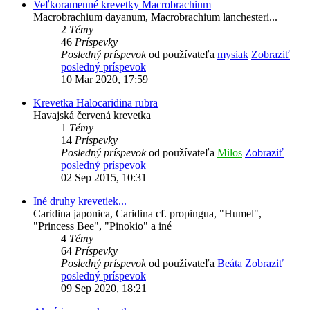
Veľkoramenné krevetky Macrobrachium
Macrobrachium dayanum, Macrobrachium lanchesteri...
2
Témy
46
Príspevky
Posledný príspevok
od používateľa
mysiak
Zobraziť
posledný príspevok
10 Mar 2020, 17:59
Krevetka Halocaridina rubra
Havajská červená krevetka
1
Témy
14
Príspevky
Posledný príspevok
od používateľa
Milos
Zobraziť
posledný príspevok
02 Sep 2015, 10:31
Iné druhy krevetiek...
Caridina japonica, Caridina cf. propingua, "Humel",
"Princess Bee", "Pinokio" a iné
4
Témy
64
Príspevky
Posledný príspevok
od používateľa
Beáta
Zobraziť
posledný príspevok
09 Sep 2020, 18:21