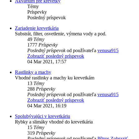
Akvárium pre krevetky
Témy
Príspevky
Posledný príspevok
Zariadenie krevetkária
Substrát, filter, osvetlenie, výmena vody a pod.
49
Témy
1777
Príspevky
Posledný príspevok
od používateľa
venusa915
Zobraziť posledný príspevok
04 Mar 2021, 17:57
Rastlinky a machy
Vhodné rastlinky a machy ku krevetkám
13
Témy
288
Príspevky
Posledný príspevok
od používateľa
venusa915
Zobraziť posledný príspevok
04 Mar 2021, 16:19
Spolubývajúci v krevetkáriu
Rybky a slimáky vhodné do krevetkária
15
Témy
319
Príspevky
Posledný príspevok
od používateľa
Pštros
Zobraziť