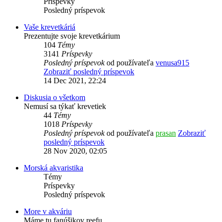
Príspevky
Posledný príspevok
Vaše krevetkáriá
Prezentujte svoje krevetkárium
104
Témy
3141
Príspevky
Posledný príspevok
od používateľa
venusa915
Zobraziť posledný príspevok
14 Dec 2021, 22:24
Diskusia o všetkom
Nemusí sa týkať krevetiek
44
Témy
1018
Príspevky
Posledný príspevok
od používateľa
prasan
Zobraziť
posledný príspevok
28 Nov 2020, 02:05
Morská akvaristika
Témy
Príspevky
Posledný príspevok
More v akváriu
Máme tu fanúšikov reefu