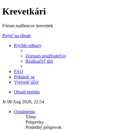
Krevetkári
Fórum nadšencov krevetiek
Prejsť na obsah
Rýchle odkazy
Zoznam používateľov
Realizačný tím
FAQ
Prihlásiť sa
Vytvoriť účet
Obsah portálu
Je 08 Aug 2026, 22:54
Oznámenia
Témy
Príspevky
Posledný príspevok