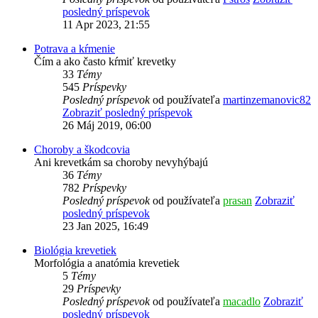
posledný príspevok
11 Apr 2023, 21:55
Potrava a kŕmenie
Čím a ako často kŕmiť krevetky
33
Témy
545
Príspevky
Posledný príspevok
od používateľa
martinzemanovic82
Zobraziť posledný príspevok
26 Máj 2019, 06:00
Choroby a škodcovia
Ani krevetkám sa choroby nevyhýbajú
36
Témy
782
Príspevky
Posledný príspevok
od používateľa
prasan
Zobraziť
posledný príspevok
23 Jan 2025, 16:49
Biológia krevetiek
Morfológia a anatómia krevetiek
5
Témy
29
Príspevky
Posledný príspevok
od používateľa
macadlo
Zobraziť
posledný príspevok