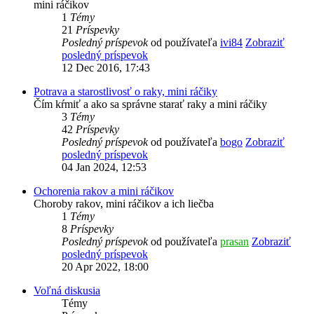
mini ráčikov
1
Témy
21
Príspevky
Posledný príspevok
od používateľa
ivi84
Zobraziť
posledný príspevok
12 Dec 2016, 17:43
Potrava a starostlivosť o raky, mini ráčiky
Čím kŕmiť a ako sa správne starať raky a mini ráčiky
3
Témy
42
Príspevky
Posledný príspevok
od používateľa
bogo
Zobraziť
posledný príspevok
04 Jan 2024, 12:53
Ochorenia rakov a mini ráčikov
Choroby rakov, mini ráčikov a ich liečba
1
Témy
8
Príspevky
Posledný príspevok
od používateľa
prasan
Zobraziť
posledný príspevok
20 Apr 2022, 18:00
Voľná diskusia
Témy