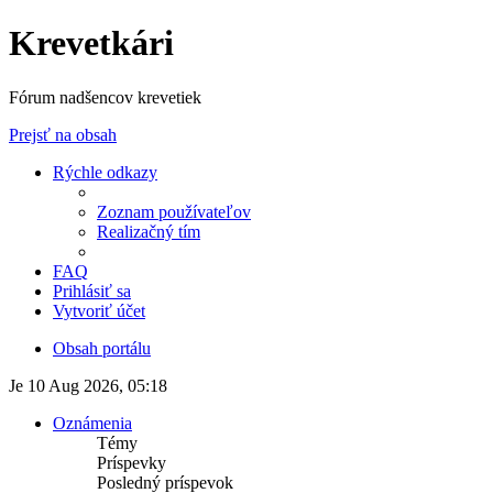
Krevetkári
Fórum nadšencov krevetiek
Prejsť na obsah
Rýchle odkazy
Zoznam používateľov
Realizačný tím
FAQ
Prihlásiť sa
Vytvoriť účet
Obsah portálu
Je 10 Aug 2026, 05:18
Oznámenia
Témy
Príspevky
Posledný príspevok