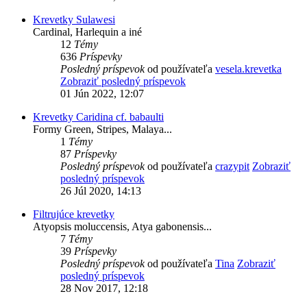
Krevetky Sulawesi
Cardinal, Harlequin a iné
12
Témy
636
Príspevky
Posledný príspevok
od používateľa
vesela.krevetka
Zobraziť posledný príspevok
01 Jún 2022, 12:07
Krevetky Caridina cf. babaulti
Formy Green, Stripes, Malaya...
1
Témy
87
Príspevky
Posledný príspevok
od používateľa
crazypit
Zobraziť
posledný príspevok
26 Júl 2020, 14:13
Filtrujúce krevetky
Atyopsis moluccensis, Atya gabonensis...
7
Témy
39
Príspevky
Posledný príspevok
od používateľa
Tina
Zobraziť
posledný príspevok
28 Nov 2017, 12:18