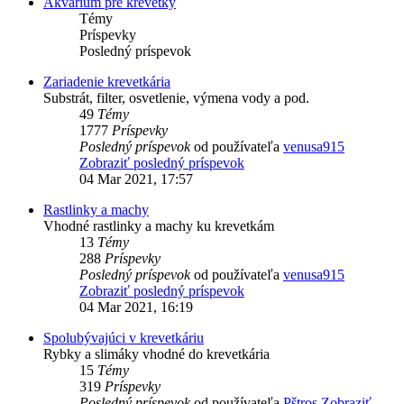
Akvárium pre krevetky
Témy
Príspevky
Posledný príspevok
Zariadenie krevetkária
Substrát, filter, osvetlenie, výmena vody a pod.
49
Témy
1777
Príspevky
Posledný príspevok
od používateľa
venusa915
Zobraziť posledný príspevok
04 Mar 2021, 17:57
Rastlinky a machy
Vhodné rastlinky a machy ku krevetkám
13
Témy
288
Príspevky
Posledný príspevok
od používateľa
venusa915
Zobraziť posledný príspevok
04 Mar 2021, 16:19
Spolubývajúci v krevetkáriu
Rybky a slimáky vhodné do krevetkária
15
Témy
319
Príspevky
Posledný príspevok
od používateľa
Pštros
Zobraziť