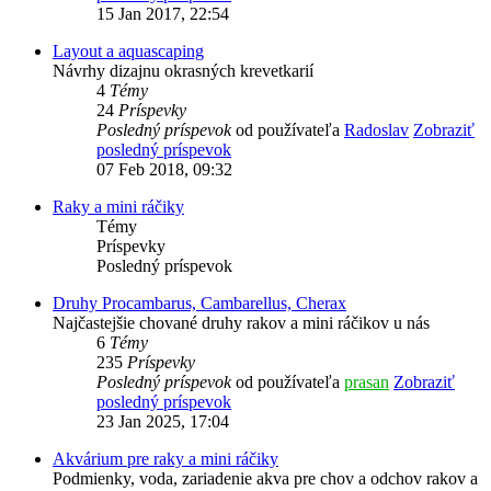
15 Jan 2017, 22:54
Layout a aquascaping
Návrhy dizajnu okrasných krevetkarií
4
Témy
24
Príspevky
Posledný príspevok
od používateľa
Radoslav
Zobraziť
posledný príspevok
07 Feb 2018, 09:32
Raky a mini ráčiky
Témy
Príspevky
Posledný príspevok
Druhy Procambarus, Cambarellus, Cherax
Najčastejšie chované druhy rakov a mini ráčikov u nás
6
Témy
235
Príspevky
Posledný príspevok
od používateľa
prasan
Zobraziť
posledný príspevok
23 Jan 2025, 17:04
Akvárium pre raky a mini ráčiky
Podmienky, voda, zariadenie akva pre chov a odchov rakov a