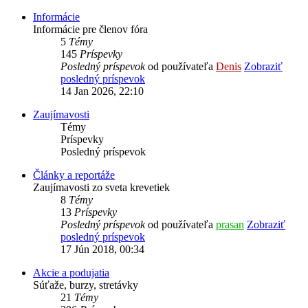
Informácie
Informácie pre členov fóra
5
Témy
145
Príspevky
Posledný príspevok
od používateľa
Denis
Zobraziť
posledný príspevok
14 Jan 2026, 22:10
Zaujímavosti
Témy
Príspevky
Posledný príspevok
Články a reportáže
Zaujímavosti zo sveta krevetiek
8
Témy
13
Príspevky
Posledný príspevok
od používateľa
prasan
Zobraziť
posledný príspevok
17 Jún 2018, 00:34
Akcie a podujatia
Súťaže, burzy, stretávky
21
Témy