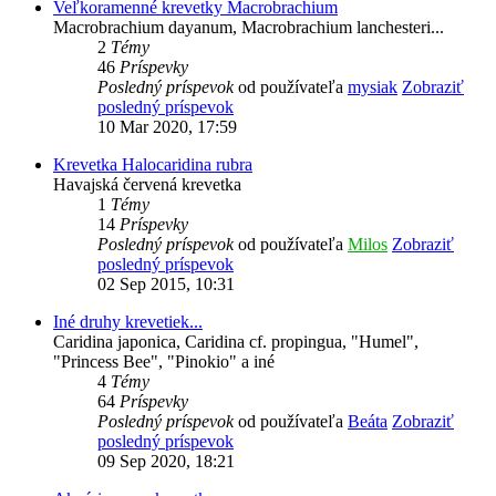
Veľkoramenné krevetky Macrobrachium
Macrobrachium dayanum, Macrobrachium lanchesteri...
2
Témy
46
Príspevky
Posledný príspevok
od používateľa
mysiak
Zobraziť
posledný príspevok
10 Mar 2020, 17:59
Krevetka Halocaridina rubra
Havajská červená krevetka
1
Témy
14
Príspevky
Posledný príspevok
od používateľa
Milos
Zobraziť
posledný príspevok
02 Sep 2015, 10:31
Iné druhy krevetiek...
Caridina japonica, Caridina cf. propingua, "Humel",
"Princess Bee", "Pinokio" a iné
4
Témy
64
Príspevky
Posledný príspevok
od používateľa
Beáta
Zobraziť
posledný príspevok
09 Sep 2020, 18:21