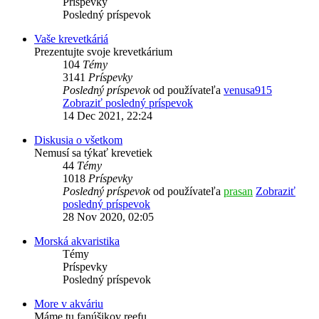
Príspevky
Posledný príspevok
Vaše krevetkáriá
Prezentujte svoje krevetkárium
104
Témy
3141
Príspevky
Posledný príspevok
od používateľa
venusa915
Zobraziť posledný príspevok
14 Dec 2021, 22:24
Diskusia o všetkom
Nemusí sa týkať krevetiek
44
Témy
1018
Príspevky
Posledný príspevok
od používateľa
prasan
Zobraziť
posledný príspevok
28 Nov 2020, 02:05
Morská akvaristika
Témy
Príspevky
Posledný príspevok
More v akváriu
Máme tu fanúšikov reefu