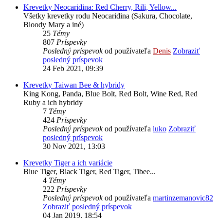
Krevetky Neocaridina: Red Cherry, Rili, Yellow...
Všetky krevetky rodu Neocaridina (Sakura, Chocolate,
Bloody Mary a iné)
25
Témy
807
Príspevky
Posledný príspevok
od používateľa
Denis
Zobraziť
posledný príspevok
24 Feb 2021, 09:39
Krevetky Taiwan Bee & hybridy
King Kong, Panda, Blue Bolt, Red Bolt, Wine Red, Red
Ruby a ich hybridy
7
Témy
424
Príspevky
Posledný príspevok
od používateľa
luko
Zobraziť
posledný príspevok
30 Nov 2021, 13:03
Krevetky Tiger a ich variácie
Blue Tiger, Black Tiger, Red Tiger, Tibee...
4
Témy
222
Príspevky
Posledný príspevok
od používateľa
martinzemanovic82
Zobraziť posledný príspevok
04 Jan 2019, 18:54