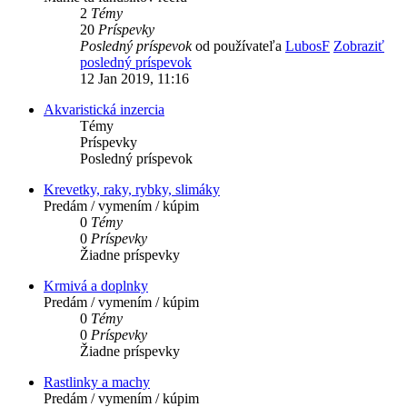
2
Témy
20
Príspevky
Posledný príspevok
od používateľa
LubosF
Zobraziť
posledný príspevok
12 Jan 2019, 11:16
Akvaristická inzercia
Témy
Príspevky
Posledný príspevok
Krevetky, raky, rybky, slimáky
Predám / vymením / kúpim
0
Témy
0
Príspevky
Žiadne príspevky
Krmivá a doplnky
Predám / vymením / kúpim
0
Témy
0
Príspevky
Žiadne príspevky
Rastlinky a machy
Predám / vymením / kúpim