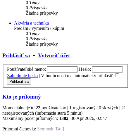
0
Témy
0
Príspevky
Žiadne príspevky
Akváriá a technika
Predám / vymením / kúpim
0
Témy
0
Príspevky
Žiadne príspevky
Prihlásiť sa
•
Vytvoriť účet
Používateľské meno:
Heslo:
Zabudnuté heslo
|
V budúcnosti ma automaticky prihlásiť
Kto je prítomný
Momentálne je tu
22
používateľov | 1 registrovaný | 0 skrytých | 21
neregistrovaných (informácia stará 5 minút)
Maximálny počet prítomných:
1382
, 30 Apr 2026, 02:47
Prítomní členovia:
Semrush [Bot]