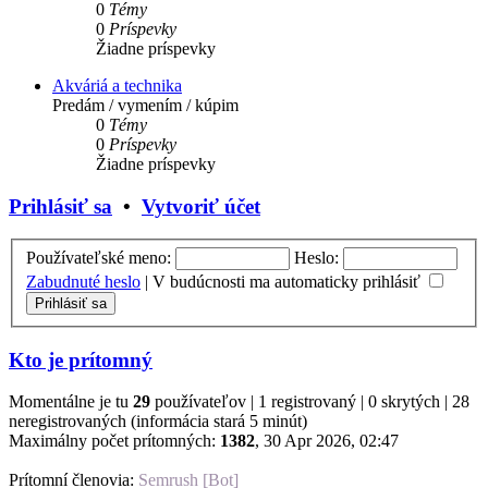
0
Témy
0
Príspevky
Žiadne príspevky
Akváriá a technika
Predám / vymením / kúpim
0
Témy
0
Príspevky
Žiadne príspevky
Prihlásiť sa
•
Vytvoriť účet
Používateľské meno:
Heslo:
Zabudnuté heslo
|
V budúcnosti ma automaticky prihlásiť
Kto je prítomný
Momentálne je tu
29
používateľov | 1 registrovaný | 0 skrytých | 28
neregistrovaných (informácia stará 5 minút)
Maximálny počet prítomných:
1382
, 30 Apr 2026, 02:47
Prítomní členovia:
Semrush [Bot]