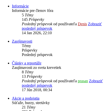
Informácie
Informácie pre členov fóra
5
Témy
145
Príspevky
Posledný príspevok
od používateľa
Denis
Zobraziť
posledný príspevok
14 Jan 2026, 22:10
Zaujímavosti
Témy
Príspevky
Posledný príspevok
Články a reportáže
Zaujímavosti zo sveta krevetiek
8
Témy
13
Príspevky
Posledný príspevok
od používateľa
prasan
Zobraziť
posledný príspevok
17 Jún 2018, 00:34
Akcie a podujatia
Súťaže, burzy, stretávky
21
Témy