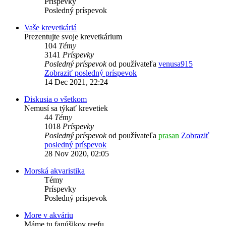
Príspevky
Posledný príspevok
Vaše krevetkáriá
Prezentujte svoje krevetkárium
104
Témy
3141
Príspevky
Posledný príspevok
od používateľa
venusa915
Zobraziť posledný príspevok
14 Dec 2021, 22:24
Diskusia o všetkom
Nemusí sa týkať krevetiek
44
Témy
1018
Príspevky
Posledný príspevok
od používateľa
prasan
Zobraziť
posledný príspevok
28 Nov 2020, 02:05
Morská akvaristika
Témy
Príspevky
Posledný príspevok
More v akváriu
Máme tu fanúšikov reefu