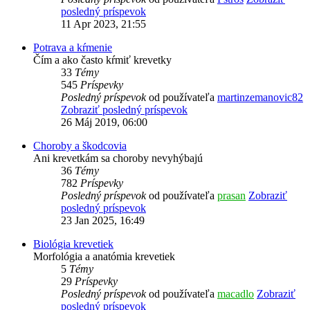
posledný príspevok
11 Apr 2023, 21:55
Potrava a kŕmenie
Čím a ako často kŕmiť krevetky
33
Témy
545
Príspevky
Posledný príspevok
od používateľa
martinzemanovic82
Zobraziť posledný príspevok
26 Máj 2019, 06:00
Choroby a škodcovia
Ani krevetkám sa choroby nevyhýbajú
36
Témy
782
Príspevky
Posledný príspevok
od používateľa
prasan
Zobraziť
posledný príspevok
23 Jan 2025, 16:49
Biológia krevetiek
Morfológia a anatómia krevetiek
5
Témy
29
Príspevky
Posledný príspevok
od používateľa
macadlo
Zobraziť
posledný príspevok