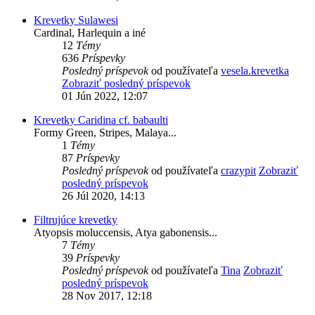
Krevetky Sulawesi
Cardinal, Harlequin a iné
12
Témy
636
Príspevky
Posledný príspevok
od používateľa
vesela.krevetka
Zobraziť posledný príspevok
01 Jún 2022, 12:07
Krevetky Caridina cf. babaulti
Formy Green, Stripes, Malaya...
1
Témy
87
Príspevky
Posledný príspevok
od používateľa
crazypit
Zobraziť
posledný príspevok
26 Júl 2020, 14:13
Filtrujúce krevetky
Atyopsis moluccensis, Atya gabonensis...
7
Témy
39
Príspevky
Posledný príspevok
od používateľa
Tina
Zobraziť
posledný príspevok
28 Nov 2017, 12:18