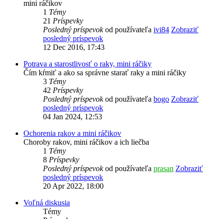
mini ráčikov
1
Témy
21
Príspevky
Posledný príspevok
od používateľa
ivi84
Zobraziť
posledný príspevok
12 Dec 2016, 17:43
Potrava a starostlivosť o raky, mini ráčiky
Čím kŕmiť a ako sa správne starať raky a mini ráčiky
3
Témy
42
Príspevky
Posledný príspevok
od používateľa
bogo
Zobraziť
posledný príspevok
04 Jan 2024, 12:53
Ochorenia rakov a mini ráčikov
Choroby rakov, mini ráčikov a ich liečba
1
Témy
8
Príspevky
Posledný príspevok
od používateľa
prasan
Zobraziť
posledný príspevok
20 Apr 2022, 18:00
Voľná diskusia
Témy