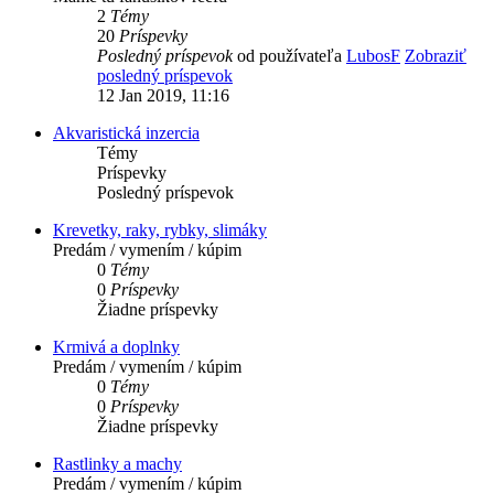
2
Témy
20
Príspevky
Posledný príspevok
od používateľa
LubosF
Zobraziť
posledný príspevok
12 Jan 2019, 11:16
Akvaristická inzercia
Témy
Príspevky
Posledný príspevok
Krevetky, raky, rybky, slimáky
Predám / vymením / kúpim
0
Témy
0
Príspevky
Žiadne príspevky
Krmivá a doplnky
Predám / vymením / kúpim
0
Témy
0
Príspevky
Žiadne príspevky
Rastlinky a machy
Predám / vymením / kúpim