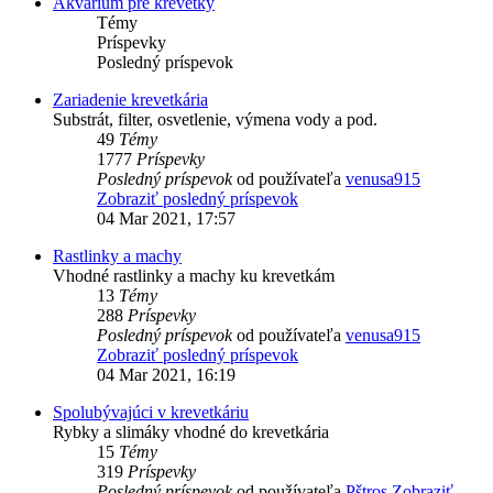
Akvárium pre krevetky
Témy
Príspevky
Posledný príspevok
Zariadenie krevetkária
Substrát, filter, osvetlenie, výmena vody a pod.
49
Témy
1777
Príspevky
Posledný príspevok
od používateľa
venusa915
Zobraziť posledný príspevok
04 Mar 2021, 17:57
Rastlinky a machy
Vhodné rastlinky a machy ku krevetkám
13
Témy
288
Príspevky
Posledný príspevok
od používateľa
venusa915
Zobraziť posledný príspevok
04 Mar 2021, 16:19
Spolubývajúci v krevetkáriu
Rybky a slimáky vhodné do krevetkária
15
Témy
319
Príspevky
Posledný príspevok
od používateľa
Pštros
Zobraziť