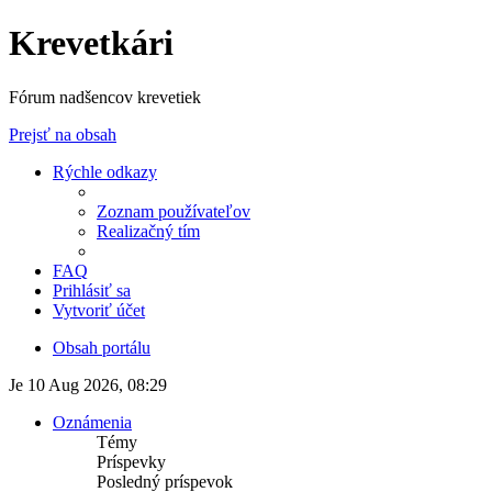
Krevetkári
Fórum nadšencov krevetiek
Prejsť na obsah
Rýchle odkazy
Zoznam používateľov
Realizačný tím
FAQ
Prihlásiť sa
Vytvoriť účet
Obsah portálu
Je 10 Aug 2026, 08:29
Oznámenia
Témy
Príspevky
Posledný príspevok