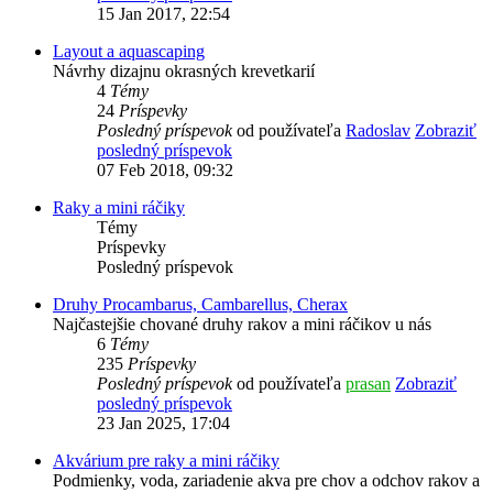
15 Jan 2017, 22:54
Layout a aquascaping
Návrhy dizajnu okrasných krevetkarií
4
Témy
24
Príspevky
Posledný príspevok
od používateľa
Radoslav
Zobraziť
posledný príspevok
07 Feb 2018, 09:32
Raky a mini ráčiky
Témy
Príspevky
Posledný príspevok
Druhy Procambarus, Cambarellus, Cherax
Najčastejšie chované druhy rakov a mini ráčikov u nás
6
Témy
235
Príspevky
Posledný príspevok
od používateľa
prasan
Zobraziť
posledný príspevok
23 Jan 2025, 17:04
Akvárium pre raky a mini ráčiky
Podmienky, voda, zariadenie akva pre chov a odchov rakov a