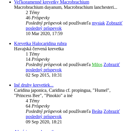
Veľkoramenné krevetky Macrobrachium
Macrobrachium dayanum, Macrobrachium lanchesteri...
2
Témy
46
Príspevky
Posledný príspevok
od používateľa
mysiak
Zobraziť
posledný príspevok
10 Mar 2020, 17:59
Krevetka Halocaridina rubra
Havajská červená krevetka
1
Témy
14
Príspevky
Posledný príspevok
od používateľa
Milos
Zobraziť
posledný príspevok
02 Sep 2015, 10:31
Iné druhy krevetiek...
Caridina japonica, Caridina cf. propingua, "Humel",
"Princess Bee", "Pinokio" a iné
4
Témy
64
Príspevky
Posledný príspevok
od používateľa
Beáta
Zobraziť
posledný príspevok
09 Sep 2020, 18:21