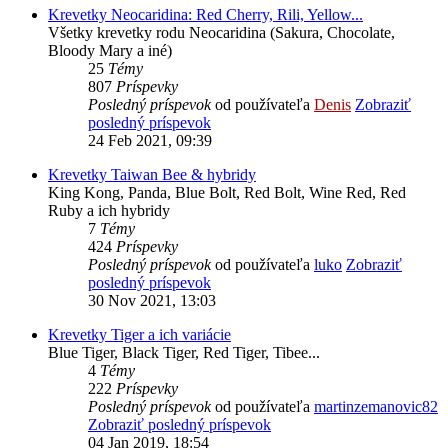
Krevetky Neocaridina: Red Cherry, Rili, Yellow...
Všetky krevetky rodu Neocaridina (Sakura, Chocolate,
Bloody Mary a iné)
25
Témy
807
Príspevky
Posledný príspevok
od používateľa
Denis
Zobraziť
posledný príspevok
24 Feb 2021, 09:39
Krevetky Taiwan Bee & hybridy
King Kong, Panda, Blue Bolt, Red Bolt, Wine Red, Red
Ruby a ich hybridy
7
Témy
424
Príspevky
Posledný príspevok
od používateľa
luko
Zobraziť
posledný príspevok
30 Nov 2021, 13:03
Krevetky Tiger a ich variácie
Blue Tiger, Black Tiger, Red Tiger, Tibee...
4
Témy
222
Príspevky
Posledný príspevok
od používateľa
martinzemanovic82
Zobraziť posledný príspevok
04 Jan 2019, 18:54