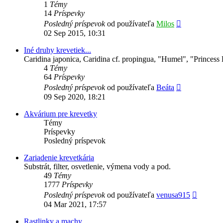
1
Témy
14
Príspevky
Zobraziť
Posledný príspevok
od používateľa
Milos
posledný
02 Sep 2015, 10:31
príspevok
Iné druhy krevetiek...
Caridina japonica, Caridina cf. propingua, "Humel", "Princess 
4
Témy
64
Príspevky
Zobraziť
Posledný príspevok
od používateľa
Beáta
posledný
09 Sep 2020, 18:21
príspevok
Akvárium pre krevetky
Témy
Príspevky
Posledný príspevok
Zariadenie krevetkária
Substrát, filter, osvetlenie, výmena vody a pod.
49
Témy
1777
Príspevky
Zobrazi
Posledný príspevok
od používateľa
venusa915
posledn
04 Mar 2021, 17:57
príspev
Rastlinky a machy