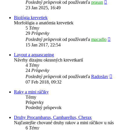
Zobraziť
Posledný príspevok
od používateľa
prasan
posledný
23 Jan 2025, 16:49
príspevok
Biológia krevetiek
Morfológia a anatómia krevetiek
5
Témy
29
Príspevky
Zobraziť
Posledný príspevok
od používateľa
macadlo
posledný
15 Jan 2017, 22:54
príspevok
Layout a aquascaping
Návrhy dizajnu okrasných krevetkarií
4
Témy
24
Príspevky
Zobraziť
Posledný príspevok
od používateľa
Radoslav
posledný
07 Feb 2018, 09:32
príspevok
Raky a mini ráčiky
Témy
Príspevky
Posledný príspevok
Druhy Procambarus, Cambarellus, Cherax
Najčastejšie chované druhy rakov a mini ráčikov u nás
6
Témy