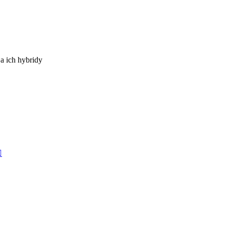
a ich hybridy
Zobraziť
posledný
príspevok
raziť
ledný