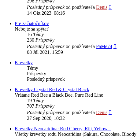
296
Príspevky
Zobraziť
Posledný príspevok
od používateľa
Denis
posledný
14 Okt 2023, 08:16
príspevok
Pre začiatočníkov
Nebojte sa spýtať
16
Témy
230
Príspevky
Zobraziť
Posledný príspevok
od používateľa
PaMe74
posledný
08 Júl 2021, 15:59
príspevok
Krevetky
Témy
Príspevky
Posledný príspevok
Krevetky Crystal Red & Crystal Black
Vrátane Red Bee a Black Bee, Pure Red Line
19
Témy
707
Príspevky
Zobraziť
Posledný príspevok
od používateľa
Denis
posledný
27 Sep 2020, 10:32
príspevok
Krevetky Neocaridina: Red Cherry, Rili, Yellow...
Všetky krevetky rodu Neocaridina (Sakura, Chocolate, Bloody