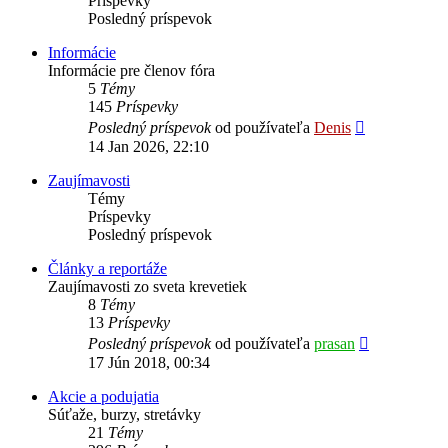
Príspevky
Posledný príspevok
Informácie
Informácie pre členov fóra
5
Témy
145
Príspevky
Zobraziť
Posledný príspevok
od používateľa
Denis
posledný
14 Jan 2026, 22:10
príspevok
Zaujímavosti
Témy
Príspevky
Posledný príspevok
Články a reportáže
Zaujímavosti zo sveta krevetiek
8
Témy
13
Príspevky
Zobraziť
Posledný príspevok
od používateľa
prasan
posledný
17 Jún 2018, 00:34
príspevok
Akcie a podujatia
Súťaže, burzy, stretávky
21
Témy