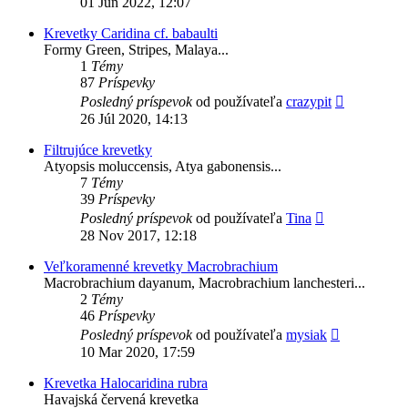
01 Jún 2022, 12:07
prí
Krevetky Caridina cf. babaulti
Formy Green, Stripes, Malaya...
1
Témy
87
Príspevky
Zobraziť
Posledný príspevok
od používateľa
crazypit
posledný
26 Júl 2020, 14:13
príspevok
Filtrujúce krevetky
Atyopsis moluccensis, Atya gabonensis...
7
Témy
39
Príspevky
Zobraziť
Posledný príspevok
od používateľa
Tina
posledný
28 Nov 2017, 12:18
príspevok
Veľkoramenné krevetky Macrobrachium
Macrobrachium dayanum, Macrobrachium lanchesteri...
2
Témy
46
Príspevky
Zobraziť
Posledný príspevok
od používateľa
mysiak
posledný
10 Mar 2020, 17:59
príspevok
Krevetka Halocaridina rubra
Havajská červená krevetka