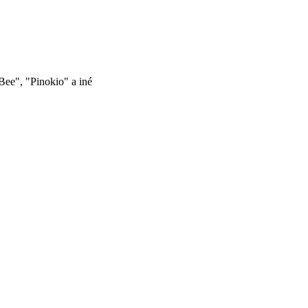
Bee", "Pinokio" a iné
ť
ý
ok