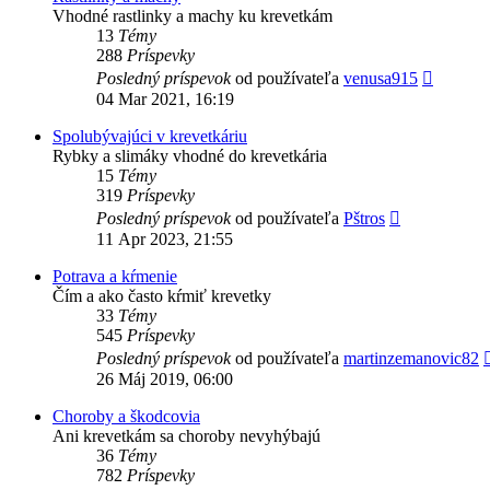
Vhodné rastlinky a machy ku krevetkám
13
Témy
288
Príspevky
Zobrazi
Posledný príspevok
od používateľa
venusa915
posledn
04 Mar 2021, 16:19
príspev
Spolubývajúci v krevetkáriu
Rybky a slimáky vhodné do krevetkária
15
Témy
319
Príspevky
Zobraziť
Posledný príspevok
od používateľa
Pštros
posledný
11 Apr 2023, 21:55
príspevok
Potrava a kŕmenie
Čím a ako často kŕmiť krevetky
33
Témy
545
Príspevky
Posledný príspevok
od používateľa
martinzemanovic82
26 Máj 2019, 06:00
Choroby a škodcovia
Ani krevetkám sa choroby nevyhýbajú
36
Témy
782
Príspevky