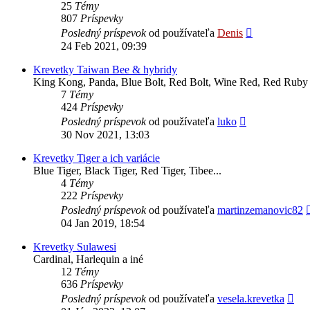
25
Témy
807
Príspevky
Zobraziť
Posledný príspevok
od používateľa
Denis
posledný
24 Feb 2021, 09:39
príspevok
Krevetky Taiwan Bee & hybridy
King Kong, Panda, Blue Bolt, Red Bolt, Wine Red, Red Ruby 
7
Témy
424
Príspevky
Zobraziť
Posledný príspevok
od používateľa
luko
posledný
30 Nov 2021, 13:03
príspevok
Krevetky Tiger a ich variácie
Blue Tiger, Black Tiger, Red Tiger, Tibee...
4
Témy
222
Príspevky
Posledný príspevok
od používateľa
martinzemanovic82
04 Jan 2019, 18:54
Krevetky Sulawesi
Cardinal, Harlequin a iné
12
Témy
636
Príspevky
Zob
Posledný príspevok
od používateľa
vesela.krevetka
pos