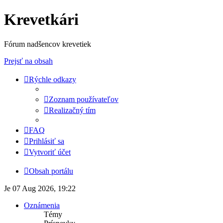
Krevetkári
Fórum nadšencov krevetiek
Prejsť na obsah
Rýchle odkazy
Zoznam používateľov
Realizačný tím
FAQ
Prihlásiť sa
Vytvoriť účet
Obsah portálu
Je 07 Aug 2026, 19:22
Oznámenia
Témy