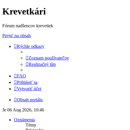
Krevetkári
Fórum nadšencov krevetiek
Prejsť na obsah
Rýchle odkazy
Zoznam používateľov
Realizačný tím
FAQ
Prihlásiť sa
Vytvoriť účet
Obsah portálu
Je 06 Aug 2026, 10:46
Oznámenia
Témy