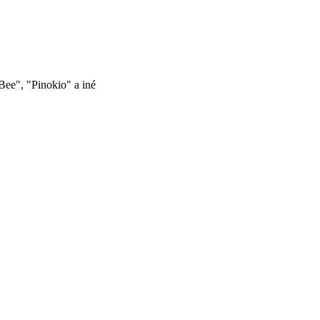
Bee", "Pinokio" a iné
ť
ý
ok