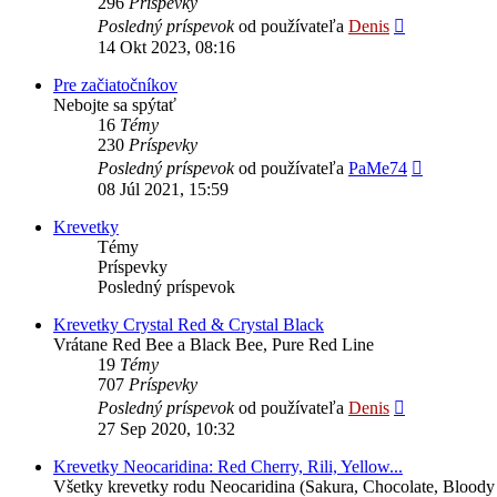
296
Príspevky
Zobraziť
Posledný príspevok
od používateľa
Denis
posledný
14 Okt 2023, 08:16
príspevok
Pre začiatočníkov
Nebojte sa spýtať
16
Témy
230
Príspevky
Zobraziť
Posledný príspevok
od používateľa
PaMe74
posledný
08 Júl 2021, 15:59
príspevok
Krevetky
Témy
Príspevky
Posledný príspevok
Krevetky Crystal Red & Crystal Black
Vrátane Red Bee a Black Bee, Pure Red Line
19
Témy
707
Príspevky
Zobraziť
Posledný príspevok
od používateľa
Denis
posledný
27 Sep 2020, 10:32
príspevok
Krevetky Neocaridina: Red Cherry, Rili, Yellow...
Všetky krevetky rodu Neocaridina (Sakura, Chocolate, Bloody