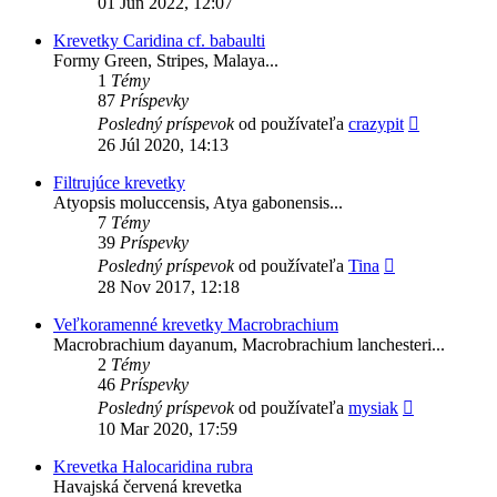
01 Jún 2022, 12:07
prí
Krevetky Caridina cf. babaulti
Formy Green, Stripes, Malaya...
1
Témy
87
Príspevky
Zobraziť
Posledný príspevok
od používateľa
crazypit
posledný
26 Júl 2020, 14:13
príspevok
Filtrujúce krevetky
Atyopsis moluccensis, Atya gabonensis...
7
Témy
39
Príspevky
Zobraziť
Posledný príspevok
od používateľa
Tina
posledný
28 Nov 2017, 12:18
príspevok
Veľkoramenné krevetky Macrobrachium
Macrobrachium dayanum, Macrobrachium lanchesteri...
2
Témy
46
Príspevky
Zobraziť
Posledný príspevok
od používateľa
mysiak
posledný
10 Mar 2020, 17:59
príspevok
Krevetka Halocaridina rubra
Havajská červená krevetka