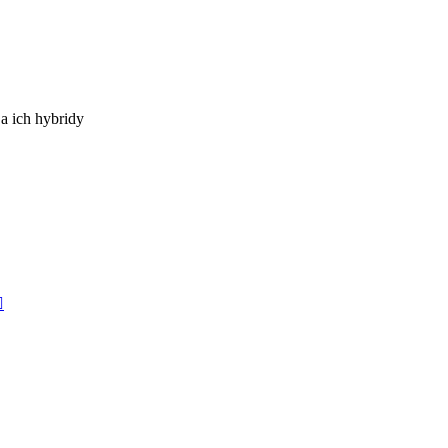
a ich hybridy
Zobraziť
posledný
príspevok
raziť
ledný