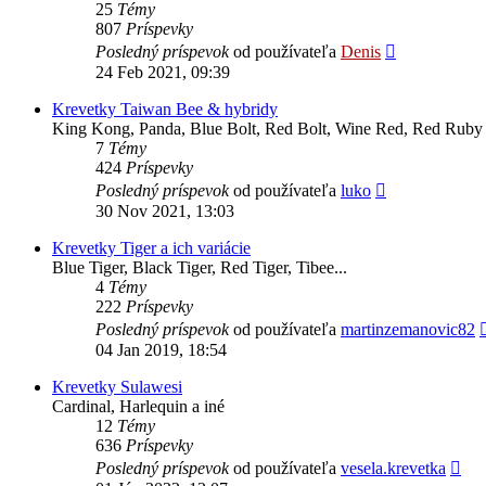
25
Témy
807
Príspevky
Zobraziť
Posledný príspevok
od používateľa
Denis
posledný
24 Feb 2021, 09:39
príspevok
Krevetky Taiwan Bee & hybridy
King Kong, Panda, Blue Bolt, Red Bolt, Wine Red, Red Ruby 
7
Témy
424
Príspevky
Zobraziť
Posledný príspevok
od používateľa
luko
posledný
30 Nov 2021, 13:03
príspevok
Krevetky Tiger a ich variácie
Blue Tiger, Black Tiger, Red Tiger, Tibee...
4
Témy
222
Príspevky
Posledný príspevok
od používateľa
martinzemanovic82
04 Jan 2019, 18:54
Krevetky Sulawesi
Cardinal, Harlequin a iné
12
Témy
636
Príspevky
Zob
Posledný príspevok
od používateľa
vesela.krevetka
pos