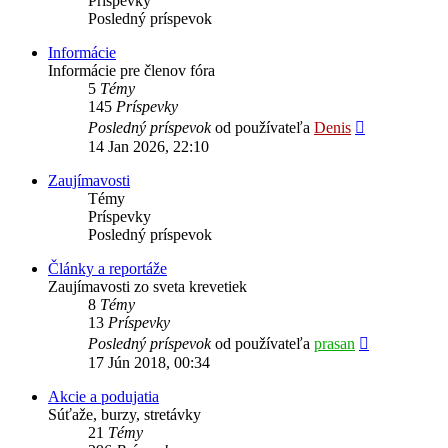
Príspevky
Posledný príspevok
Informácie
Informácie pre členov fóra
5
Témy
145
Príspevky
Zobraziť
Posledný príspevok
od používateľa
Denis
posledný
14 Jan 2026, 22:10
príspevok
Zaujímavosti
Témy
Príspevky
Posledný príspevok
Články a reportáže
Zaujímavosti zo sveta krevetiek
8
Témy
13
Príspevky
Zobraziť
Posledný príspevok
od používateľa
prasan
posledný
17 Jún 2018, 00:34
príspevok
Akcie a podujatia
Súťaže, burzy, stretávky
21
Témy