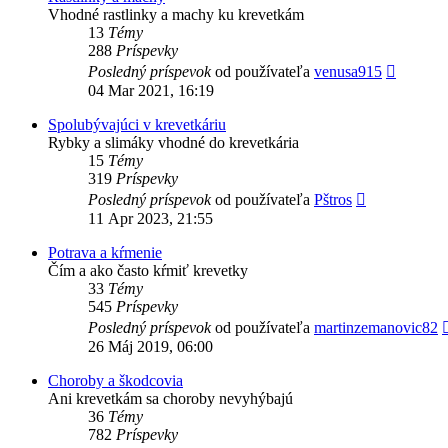
Vhodné rastlinky a machy ku krevetkám
13
Témy
288
Príspevky
Zobrazi
Posledný príspevok
od používateľa
venusa915
posledn
04 Mar 2021, 16:19
príspev
Spolubývajúci v krevetkáriu
Rybky a slimáky vhodné do krevetkária
15
Témy
319
Príspevky
Zobraziť
Posledný príspevok
od používateľa
Pštros
posledný
11 Apr 2023, 21:55
príspevok
Potrava a kŕmenie
Čím a ako často kŕmiť krevetky
33
Témy
545
Príspevky
Posledný príspevok
od používateľa
martinzemanovic82
26 Máj 2019, 06:00
Choroby a škodcovia
Ani krevetkám sa choroby nevyhýbajú
36
Témy
782
Príspevky