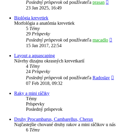
Zobraziť
Posledný príspevok
od používateľa
prasan
posledný
23 Jan 2025, 16:49
príspevok
Biológia krevetiek
Morfológia a anatómia krevetiek
5
Témy
29
Príspevky
Zobraziť
Posledný príspevok
od používateľa
macadlo
posledný
15 Jan 2017, 22:54
príspevok
Layout a aquascaping
Návrhy dizajnu okrasných krevetkarií
4
Témy
24
Príspevky
Zobraziť
Posledný príspevok
od používateľa
Radoslav
posledný
07 Feb 2018, 09:32
príspevok
Raky a mini ráčiky
Témy
Príspevky
Posledný príspevok
Druhy Procambarus, Cambarellus, Cherax
Najčastejšie chované druhy rakov a mini ráčikov u nás
6
Témy