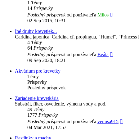
1
Témy
14
Príspevky
Zobraziť
Posledný príspevok
od používateľa
Milos
posledný
02 Sep 2015, 10:31
príspevok
Iné druhy krevetiek...
Caridina japonica, Caridina cf. propingua, "Humel", "Princess 
4
Témy
64
Príspevky
Zobraziť
Posledný príspevok
od používateľa
Beáta
posledný
09 Sep 2020, 18:21
príspevok
Akvárium pre krevetky
Témy
Príspevky
Posledný príspevok
Zariadenie krevetkária
Substrát, filter, osvetlenie, výmena vody a pod.
49
Témy
1777
Príspevky
Zobrazi
Posledný príspevok
od používateľa
venusa915
posledn
04 Mar 2021, 17:57
príspev
Rastlinky a machy