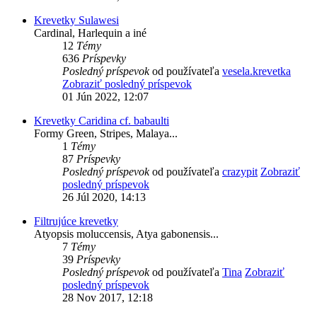
Krevetky Sulawesi
Cardinal, Harlequin a iné
12
Témy
636
Príspevky
Posledný príspevok
od používateľa
vesela.krevetka
Zobraziť posledný príspevok
01 Jún 2022, 12:07
Krevetky Caridina cf. babaulti
Formy Green, Stripes, Malaya...
1
Témy
87
Príspevky
Posledný príspevok
od používateľa
crazypit
Zobraziť
posledný príspevok
26 Júl 2020, 14:13
Filtrujúce krevetky
Atyopsis moluccensis, Atya gabonensis...
7
Témy
39
Príspevky
Posledný príspevok
od používateľa
Tina
Zobraziť
posledný príspevok
28 Nov 2017, 12:18