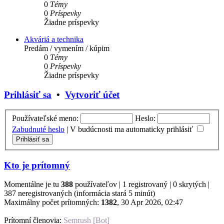
0
Témy
0
Príspevky
Žiadne príspevky
Akváriá a technika
Predám / vymením / kúpim
0
Témy
0
Príspevky
Žiadne príspevky
Prihlásiť sa
•
Vytvoriť účet
Používateľské meno:
Heslo:
Zabudnuté heslo
|
V budúcnosti ma automaticky prihlásiť
Kto je prítomný
Momentálne je tu
388
používateľov | 1 registrovaný | 0 skrytých |
387 neregistrovaných (informácia stará 5 minút)
Maximálny počet prítomných:
1382
, 30 Apr 2026, 02:47
Prítomní členovia:
Semrush [Bot]