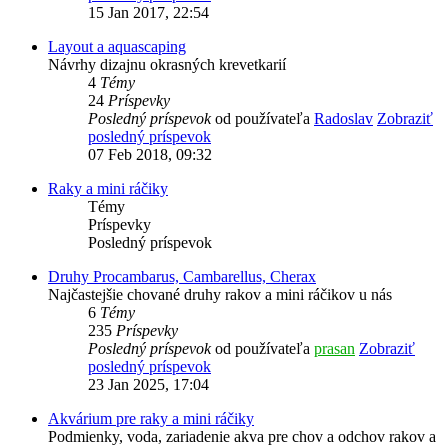
15 Jan 2017, 22:54
Layout a aquascaping
Návrhy dizajnu okrasných krevetkarií
4
Témy
24
Príspevky
Posledný príspevok
od používateľa
Radoslav
Zobraziť
posledný príspevok
07 Feb 2018, 09:32
Raky a mini ráčiky
Témy
Príspevky
Posledný príspevok
Druhy Procambarus, Cambarellus, Cherax
Najčastejšie chované druhy rakov a mini ráčikov u nás
6
Témy
235
Príspevky
Posledný príspevok
od používateľa
prasan
Zobraziť
posledný príspevok
23 Jan 2025, 17:04
Akvárium pre raky a mini ráčiky
Podmienky, voda, zariadenie akva pre chov a odchov rakov a