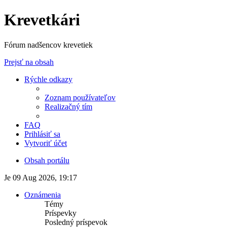
Krevetkári
Fórum nadšencov krevetiek
Prejsť na obsah
Rýchle odkazy
Zoznam používateľov
Realizačný tím
FAQ
Prihlásiť sa
Vytvoriť účet
Obsah portálu
Je 09 Aug 2026, 19:17
Oznámenia
Témy
Príspevky
Posledný príspevok