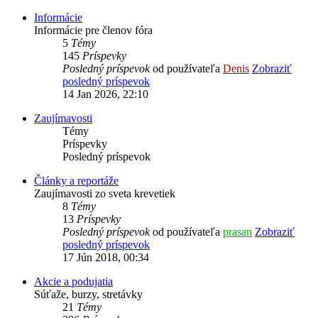
Informácie
Informácie pre členov fóra
5
Témy
145
Príspevky
Posledný príspevok
od používateľa
Denis
Zobraziť
posledný príspevok
14 Jan 2026, 22:10
Zaujímavosti
Témy
Príspevky
Posledný príspevok
Články a reportáže
Zaujímavosti zo sveta krevetiek
8
Témy
13
Príspevky
Posledný príspevok
od používateľa
prasan
Zobraziť
posledný príspevok
17 Jún 2018, 00:34
Akcie a podujatia
Súťaže, burzy, stretávky
21
Témy