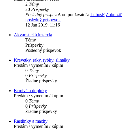
2
Témy
20
Príspevky
Posledný príspevok
od používateľa
LubosF
Zobraziť
posledný príspevok
12 Jan 2019, 11:16
Akvaristická inzercia
Témy
Príspevky
Posledný príspevok
Krevetky, raky, rybky, slimáky
Predám / vymením / kúpim
0
Témy
0
Príspevky
Žiadne príspevky
Krmivá a doplnky
Predám / vymením / kúpim
0
Témy
0
Príspevky
Žiadne príspevky
Rastlinky a machy
Predám / vymením / kúpim