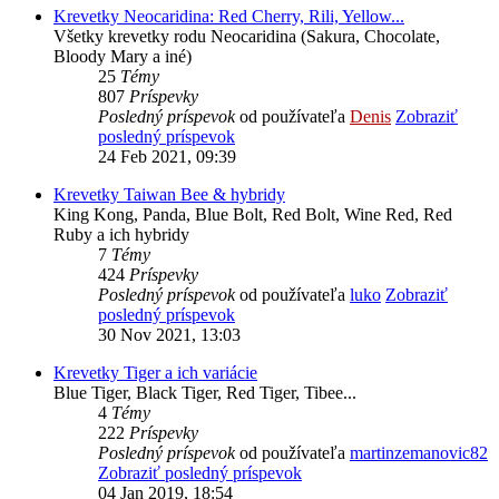
Krevetky Neocaridina: Red Cherry, Rili, Yellow...
Všetky krevetky rodu Neocaridina (Sakura, Chocolate,
Bloody Mary a iné)
25
Témy
807
Príspevky
Posledný príspevok
od používateľa
Denis
Zobraziť
posledný príspevok
24 Feb 2021, 09:39
Krevetky Taiwan Bee & hybridy
King Kong, Panda, Blue Bolt, Red Bolt, Wine Red, Red
Ruby a ich hybridy
7
Témy
424
Príspevky
Posledný príspevok
od používateľa
luko
Zobraziť
posledný príspevok
30 Nov 2021, 13:03
Krevetky Tiger a ich variácie
Blue Tiger, Black Tiger, Red Tiger, Tibee...
4
Témy
222
Príspevky
Posledný príspevok
od používateľa
martinzemanovic82
Zobraziť posledný príspevok
04 Jan 2019, 18:54