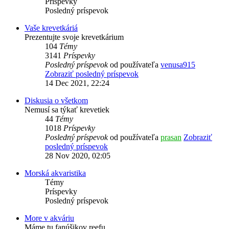
Príspevky
Posledný príspevok
Vaše krevetkáriá
Prezentujte svoje krevetkárium
104
Témy
3141
Príspevky
Posledný príspevok
od používateľa
venusa915
Zobraziť posledný príspevok
14 Dec 2021, 22:24
Diskusia o všetkom
Nemusí sa týkať krevetiek
44
Témy
1018
Príspevky
Posledný príspevok
od používateľa
prasan
Zobraziť
posledný príspevok
28 Nov 2020, 02:05
Morská akvaristika
Témy
Príspevky
Posledný príspevok
More v akváriu
Máme tu fanúšikov reefu