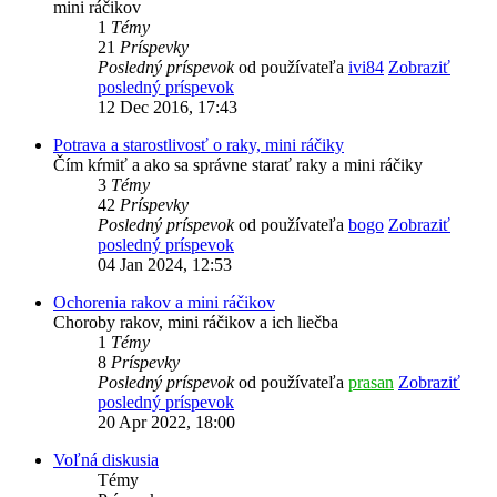
mini ráčikov
1
Témy
21
Príspevky
Posledný príspevok
od používateľa
ivi84
Zobraziť
posledný príspevok
12 Dec 2016, 17:43
Potrava a starostlivosť o raky, mini ráčiky
Čím kŕmiť a ako sa správne starať raky a mini ráčiky
3
Témy
42
Príspevky
Posledný príspevok
od používateľa
bogo
Zobraziť
posledný príspevok
04 Jan 2024, 12:53
Ochorenia rakov a mini ráčikov
Choroby rakov, mini ráčikov a ich liečba
1
Témy
8
Príspevky
Posledný príspevok
od používateľa
prasan
Zobraziť
posledný príspevok
20 Apr 2022, 18:00
Voľná diskusia
Témy