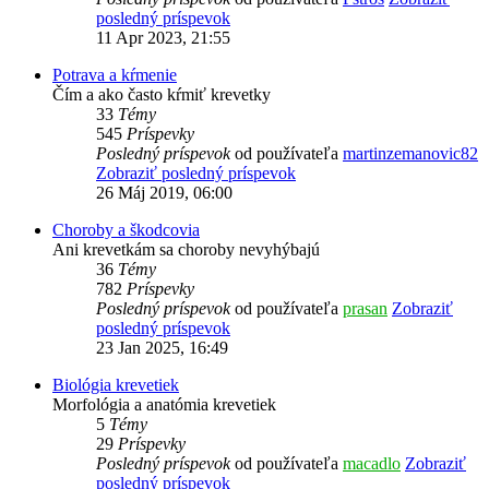
posledný príspevok
11 Apr 2023, 21:55
Potrava a kŕmenie
Čím a ako často kŕmiť krevetky
33
Témy
545
Príspevky
Posledný príspevok
od používateľa
martinzemanovic82
Zobraziť posledný príspevok
26 Máj 2019, 06:00
Choroby a škodcovia
Ani krevetkám sa choroby nevyhýbajú
36
Témy
782
Príspevky
Posledný príspevok
od používateľa
prasan
Zobraziť
posledný príspevok
23 Jan 2025, 16:49
Biológia krevetiek
Morfológia a anatómia krevetiek
5
Témy
29
Príspevky
Posledný príspevok
od používateľa
macadlo
Zobraziť
posledný príspevok