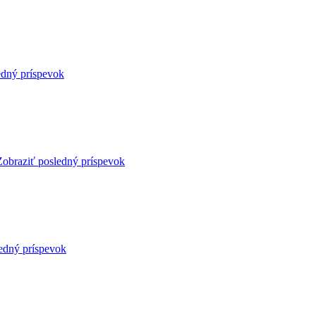
edný príspevok
Zobraziť posledný príspevok
edný príspevok