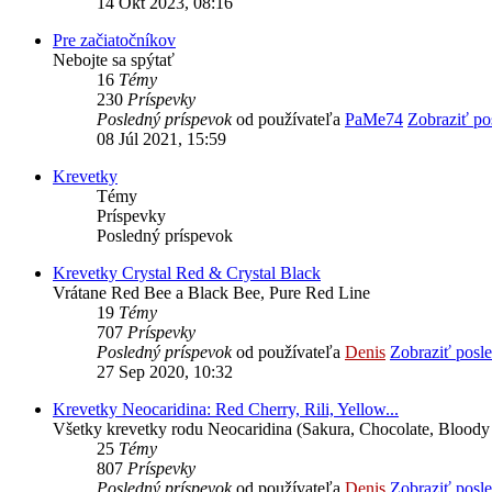
14 Okt 2023, 08:16
Pre začiatočníkov
Nebojte sa spýtať
16
Témy
230
Príspevky
Posledný príspevok
od používateľa
PaMe74
Zobraziť po
08 Júl 2021, 15:59
Krevetky
Témy
Príspevky
Posledný príspevok
Krevetky Crystal Red & Crystal Black
Vrátane Red Bee a Black Bee, Pure Red Line
19
Témy
707
Príspevky
Posledný príspevok
od používateľa
Denis
Zobraziť posl
27 Sep 2020, 10:32
Krevetky Neocaridina: Red Cherry, Rili, Yellow...
Všetky krevetky rodu Neocaridina (Sakura, Chocolate, Bloody
25
Témy
807
Príspevky
Posledný príspevok
od používateľa
Denis
Zobraziť posl