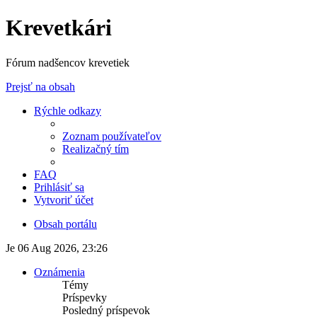
Krevetkári
Fórum nadšencov krevetiek
Prejsť na obsah
Rýchle odkazy
Zoznam používateľov
Realizačný tím
FAQ
Prihlásiť sa
Vytvoriť účet
Obsah portálu
Je 06 Aug 2026, 23:26
Oznámenia
Témy
Príspevky
Posledný príspevok