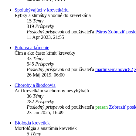
Spolubývajúci v krevetkáriu
Rybky a slimáky vhodné do krevetkária
15
Témy
319
Príspevky
Posledný príspevok
od používateľa
Pštros
Zobraziť posl
11 Apr 2023, 21:55
Potrava a kŕmenie
Čím a ako často kŕmiť krevetky
33
Témy
545
Príspevky
Posledný príspevok
od používateľa
martinzemanovic82
26 Máj 2019, 06:00
Choroby a škodcovia
Ani krevetkám sa choroby nevyhýbajú
36
Témy
782
Príspevky
Posledný príspevok
od používateľa
prasan
Zobraziť posl
23 Jan 2025, 16:49
Biológia krevetiek
Morfológia a anatómia krevetiek
5
Témy