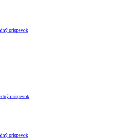
edný príspevok
edný príspevok
edný príspevok