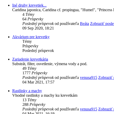
Iné druhy krevetiek...
Caridina japonica, Caridina cf. propingua, "Humel", "Princess 
4
Témy
64
Príspevky
Posledný príspevok
od používateľa
Beáta
Zobraziť posl
09 Sep 2020, 18:21
Akvárium pre krevetky
Témy
Príspevky
Posledný príspevok
Zariadenie krevetkária
Substrát, filter, osvetlenie, výmena vody a pod.
49
Témy
1777
Príspevky
Posledný príspevok
od používateľa
venusa915
Zobraziť 
04 Mar 2021, 17:57
Rastlinky a machy
Vhodné rastlinky a machy ku krevetkám
13
Témy
288
Príspevky
Posledný príspevok
od používateľa
venusa915
Zobraziť 
04 Mar 2021, 16:19