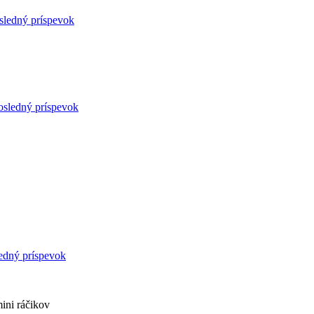
sledný príspevok
osledný príspevok
edný príspevok
ini ráčikov