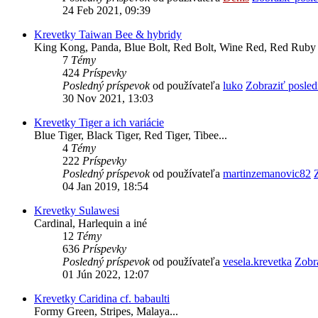
24 Feb 2021, 09:39
Krevetky Taiwan Bee & hybridy
King Kong, Panda, Blue Bolt, Red Bolt, Wine Red, Red Ruby 
7
Témy
424
Príspevky
Posledný príspevok
od používateľa
luko
Zobraziť posled
30 Nov 2021, 13:03
Krevetky Tiger a ich variácie
Blue Tiger, Black Tiger, Red Tiger, Tibee...
4
Témy
222
Príspevky
Posledný príspevok
od používateľa
martinzemanovic82
04 Jan 2019, 18:54
Krevetky Sulawesi
Cardinal, Harlequin a iné
12
Témy
636
Príspevky
Posledný príspevok
od používateľa
vesela.krevetka
Zobr
01 Jún 2022, 12:07
Krevetky Caridina cf. babaulti
Formy Green, Stripes, Malaya...