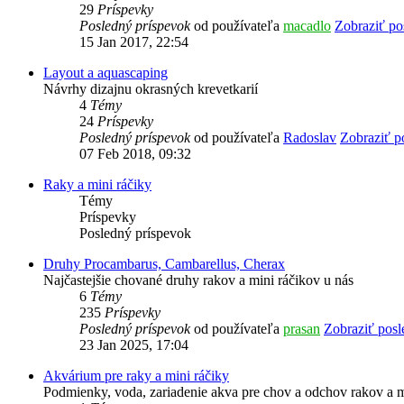
29
Príspevky
Posledný príspevok
od používateľa
macadlo
Zobraziť po
15 Jan 2017, 22:54
Layout a aquascaping
Návrhy dizajnu okrasných krevetkarií
4
Témy
24
Príspevky
Posledný príspevok
od používateľa
Radoslav
Zobraziť p
07 Feb 2018, 09:32
Raky a mini ráčiky
Témy
Príspevky
Posledný príspevok
Druhy Procambarus, Cambarellus, Cherax
Najčastejšie chované druhy rakov a mini ráčikov u nás
6
Témy
235
Príspevky
Posledný príspevok
od používateľa
prasan
Zobraziť posl
23 Jan 2025, 17:04
Akvárium pre raky a mini ráčiky
Podmienky, voda, zariadenie akva pre chov a odchov rakov a m