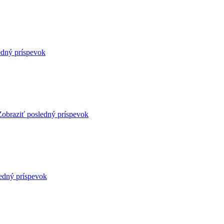
edný príspevok
Zobraziť posledný príspevok
edný príspevok