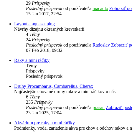
29
Príspevky
Posledný príspevok
od používateľa
macadlo
Zobraziť po
15 Jan 2017, 22:54
Layout a aquascaping
Návrhy dizajnu okrasných krevetkarií
4
Témy
24
Príspevky
Posledný príspevok
od používateľa
Radoslav
Zobraziť p
07 Feb 2018, 09:32
Raky a mini ráčiky
Témy
Príspevky
Posledný príspevok
Druhy Procambarus, Cambarellus, Cherax
Najčastejšie chované druhy rakov a mini ráčikov u nás
6
Témy
235
Príspevky
Posledný príspevok
od používateľa
prasan
Zobraziť posl
23 Jan 2025, 17:04
Akvárium pre raky a mini ráčiky
Podmienky, voda, zariadenie akva pre chov a odchov rakov a m