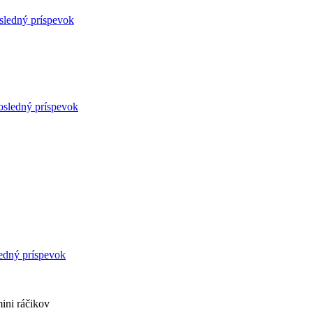
sledný príspevok
osledný príspevok
edný príspevok
ini ráčikov