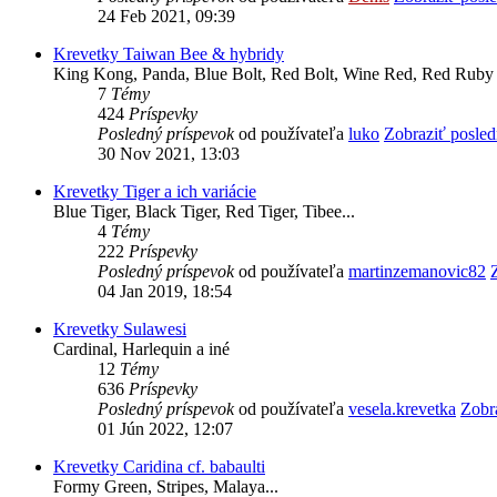
24 Feb 2021, 09:39
Krevetky Taiwan Bee & hybridy
King Kong, Panda, Blue Bolt, Red Bolt, Wine Red, Red Ruby 
7
Témy
424
Príspevky
Posledný príspevok
od používateľa
luko
Zobraziť posled
30 Nov 2021, 13:03
Krevetky Tiger a ich variácie
Blue Tiger, Black Tiger, Red Tiger, Tibee...
4
Témy
222
Príspevky
Posledný príspevok
od používateľa
martinzemanovic82
04 Jan 2019, 18:54
Krevetky Sulawesi
Cardinal, Harlequin a iné
12
Témy
636
Príspevky
Posledný príspevok
od používateľa
vesela.krevetka
Zobr
01 Jún 2022, 12:07
Krevetky Caridina cf. babaulti
Formy Green, Stripes, Malaya...