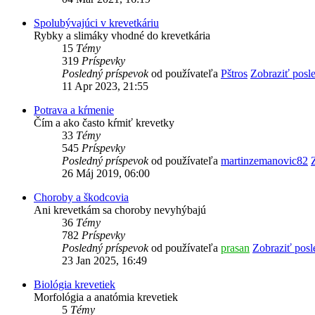
Spolubývajúci v krevetkáriu
Rybky a slimáky vhodné do krevetkária
15
Témy
319
Príspevky
Posledný príspevok
od používateľa
Pštros
Zobraziť posl
11 Apr 2023, 21:55
Potrava a kŕmenie
Čím a ako často kŕmiť krevetky
33
Témy
545
Príspevky
Posledný príspevok
od používateľa
martinzemanovic82
26 Máj 2019, 06:00
Choroby a škodcovia
Ani krevetkám sa choroby nevyhýbajú
36
Témy
782
Príspevky
Posledný príspevok
od používateľa
prasan
Zobraziť posl
23 Jan 2025, 16:49
Biológia krevetiek
Morfológia a anatómia krevetiek
5
Témy