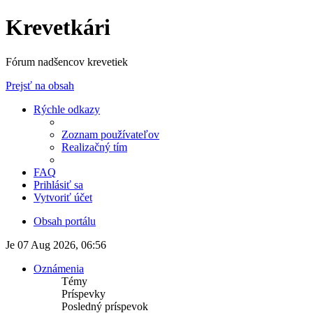
Krevetkári
Fórum nadšencov krevetiek
Prejsť na obsah
Rýchle odkazy
Zoznam používateľov
Realizačný tím
FAQ
Prihlásiť sa
Vytvoriť účet
Obsah portálu
Je 07 Aug 2026, 06:56
Oznámenia
Témy
Príspevky
Posledný príspevok