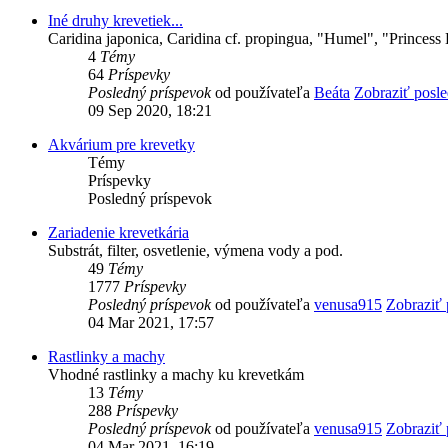
Iné druhy krevetiek...
Caridina japonica, Caridina cf. propingua, "Humel", "Princess 
4
Témy
64
Príspevky
Posledný príspevok
od používateľa
Beáta
Zobraziť posl
09 Sep 2020, 18:21
Akvárium pre krevetky
Témy
Príspevky
Posledný príspevok
Zariadenie krevetkária
Substrát, filter, osvetlenie, výmena vody a pod.
49
Témy
1777
Príspevky
Posledný príspevok
od používateľa
venusa915
Zobraziť 
04 Mar 2021, 17:57
Rastlinky a machy
Vhodné rastlinky a machy ku krevetkám
13
Témy
288
Príspevky
Posledný príspevok
od používateľa
venusa915
Zobraziť 
04 Mar 2021, 16:19