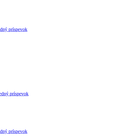
edný príspevok
edný príspevok
edný príspevok