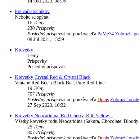
14 Okt 2023, 08:16
Pre začiatočníkov
Nebojte sa spýtať
16
Témy
230
Príspevky
Posledný príspevok
od používateľa
PaMe74
Zobraziť po
08 Júl 2021, 15:59
Krevetky
Témy
Príspevky
Posledný príspevok
Krevetky Crystal Red & Crystal Black
Vrátane Red Bee a Black Bee, Pure Red Line
19
Témy
707
Príspevky
Posledný príspevok
od používateľa
Denis
Zobraziť posl
27 Sep 2020, 10:32
Krevetky Neocaridina: Red Cherry, Rili, Yellow...
Všetky krevetky rodu Neocaridina (Sakura, Chocolate, Bloody
25
Témy
807
Príspevky
Posledný príspevok
od používateľa
Denis
Zobraziť posl