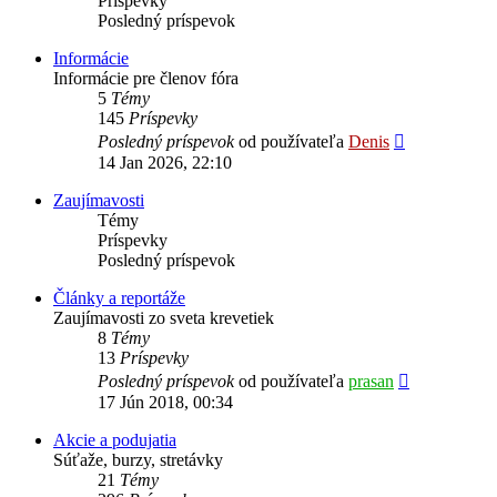
Príspevky
Posledný príspevok
Informácie
Informácie pre členov fóra
5
Témy
145
Príspevky
Zobraziť
Posledný príspevok
od používateľa
Denis
posledný
14 Jan 2026, 22:10
príspevok
Zaujímavosti
Témy
Príspevky
Posledný príspevok
Články a reportáže
Zaujímavosti zo sveta krevetiek
8
Témy
13
Príspevky
Zobraziť
Posledný príspevok
od používateľa
prasan
posledný
17 Jún 2018, 00:34
príspevok
Akcie a podujatia
Súťaže, burzy, stretávky
21
Témy