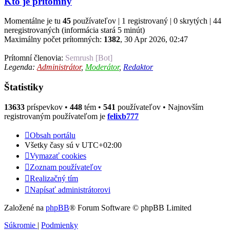
Kto je prítomný
Momentálne je tu
45
používateľov | 1 registrovaný | 0 skrytých | 44
neregistrovaných (informácia stará 5 minút)
Maximálny počet prítomných:
1382
, 30 Apr 2026, 02:47
Prítomní členovia:
Semrush [Bot]
Legenda:
Administrátor
,
Moderátor
,
Redaktor
Štatistiky
13633
príspevkov •
448
tém •
541
používateľov • Najnovším
registrovaným používateľom je
felixb777
Obsah portálu
Všetky časy sú v
UTC+02:00
Vymazať cookies
Zoznam používateľov
Realizačný tím
Napísať administrátorovi
Založené na
phpBB
® Forum Software © phpBB Limited
Súkromie
|
Podmienky