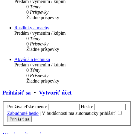
Predám / vymením / kúpim
0
Témy
0
Príspevky
Žiadne príspevky
Rastlinky a machy
Predám / vymením / kúpim
0
Témy
0
Príspevky
Žiadne príspevky
Akváriá a technika
Predám / vymením / kúpim
0
Témy
0
Príspevky
Žiadne príspevky
Prihlásiť sa
•
Vytvoriť účet
Používateľské meno:
Heslo:
Zabudnuté heslo
|
V budúcnosti ma automaticky prihlásiť