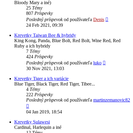
Bloody Mary a iné)
25
Témy
807
Príspevky
Zobraziť
Posledný príspevok
od používateľa
Denis
posledný
24 Feb 2021, 09:39
príspevok
Krevetky Taiwan Bee & hybridy
King Kong, Panda, Blue Bolt, Red Bolt, Wine Red, Red
Ruby a ich hybridy
7
Témy
424
Príspevky
Zobraziť
Posledný príspevok
od používateľa
luko
posledný
30 Nov 2021, 13:03
príspevok
Krevetky Tiger a ich variácie
Blue Tiger, Black Tiger, Red Tiger, Tibee...
4
Témy
222
Príspevky
Posledný príspevok
od používateľa
martinzemanovic82
Zobraziť
posledný
04 Jan 2019, 18:54
príspevok
Krevetky Sulawesi
Cardinal, Harlequin a iné
12
Témy