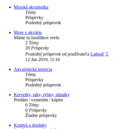
príspevok
Morská akvaristika
Témy
Príspevky
Posledný príspevok
More v akváriu
Máme tu fanúšikov reefu
2
Témy
20
Príspevky
Zobraziť
Posledný príspevok
od používateľa
LubosF
posledný
12 Jan 2019, 11:16
príspevok
Akvaristická inzercia
Témy
Príspevky
Posledný príspevok
Krevetky, raky, rybky, slimáky
Predám / vymením / kúpim
0
Témy
0
Príspevky
Žiadne príspevky
Krmivá a doplnky