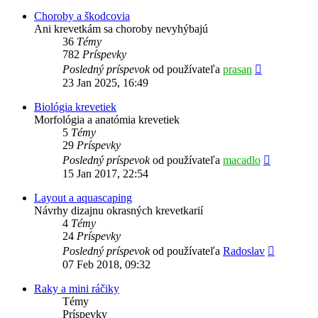
príspevok
Choroby a škodcovia
Ani krevetkám sa choroby nevyhýbajú
36
Témy
782
Príspevky
Zobraziť
Posledný príspevok
od používateľa
prasan
posledný
23 Jan 2025, 16:49
príspevok
Biológia krevetiek
Morfológia a anatómia krevetiek
5
Témy
29
Príspevky
Zobraziť
Posledný príspevok
od používateľa
macadlo
posledný
15 Jan 2017, 22:54
príspevok
Layout a aquascaping
Návrhy dizajnu okrasných krevetkarií
4
Témy
24
Príspevky
Zobraziť
Posledný príspevok
od používateľa
Radoslav
posledný
07 Feb 2018, 09:32
príspevok
Raky a mini ráčiky
Témy
Príspevky