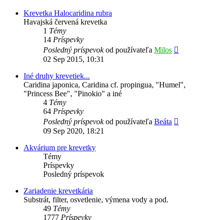
príspevok
Krevetka Halocaridina rubra
Havajská červená krevetka
1
Témy
14
Príspevky
Zobraziť
Posledný príspevok
od používateľa
Milos
posledný
02 Sep 2015, 10:31
príspevok
Iné druhy krevetiek...
Caridina japonica, Caridina cf. propingua, "Humel",
"Princess Bee", "Pinokio" a iné
4
Témy
64
Príspevky
Zobraziť
Posledný príspevok
od používateľa
Beáta
posledný
09 Sep 2020, 18:21
príspevok
Akvárium pre krevetky
Témy
Príspevky
Posledný príspevok
Zariadenie krevetkária
Substrát, filter, osvetlenie, výmena vody a pod.
49
Témy
1777
Príspevky