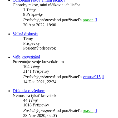
Ochorenia rakov a mini ráčikov
Choroby rakov, mini ráčikov a ich liečba
1
Témy
8
Príspevky
Zobraziť
Posledný príspevok
od používateľa
prasan
posledný
20 Apr 2022, 18:00
príspevok
Voľná diskusia
Témy
Príspevky
Posledný príspevok
Vaše krevetkáriá
Prezentujte svoje krevetkárium
104
Témy
3141
Príspevky
Zobrazi
Posledný príspevok
od používateľa
venusa915
posledn
14 Dec 2021, 22:24
príspev
Diskusia o všetkom
Nemusí sa týkať krevetiek
44
Témy
1018
Príspevky
Zobraziť
Posledný príspevok
od používateľa
prasan
posledný
28 Nov 2020, 02:05