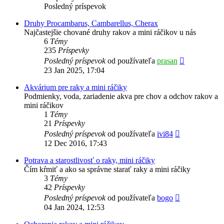
Posledný príspevok
Druhy Procambarus, Cambarellus, Cherax
Najčastejšie chované druhy rakov a mini ráčikov u nás
6
Témy
235
Príspevky
Zobraziť
Posledný príspevok
od používateľa
prasan
posledný
23 Jan 2025, 17:04
príspevok
Akvárium pre raky a mini ráčiky
Podmienky, voda, zariadenie akva pre chov a odchov rakov a
mini ráčikov
1
Témy
21
Príspevky
Zobraziť
Posledný príspevok
od používateľa
ivi84
posledný
12 Dec 2016, 17:43
príspevok
Potrava a starostlivosť o raky, mini ráčiky
Čím kŕmiť a ako sa správne starať raky a mini ráčiky
3
Témy
42
Príspevky
Zobraziť
Posledný príspevok
od používateľa
bogo
posledný
04 Jan 2024, 12:53
príspevok