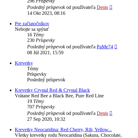
296
Príspevky
Zobraziť
Posledný príspevok
od používateľa
Denis
posledný
14 Okt 2023, 08:16
príspevok
Pre začiatočníkov
Nebojte sa spýtať
16
Témy
230
Príspevky
Zobraziť
Posledný príspevok
od používateľa
PaMe74
posledný
08 Júl 2021, 15:59
príspevok
Krevetky
Témy
Príspevky
Posledný príspevok
Krevetky Crystal Red & Crystal Black
Vrátane Red Bee a Black Bee, Pure Red Line
19
Témy
707
Príspevky
Zobraziť
Posledný príspevok
od používateľa
Denis
posledný
27 Sep 2020, 10:32
príspevok
Krevetky Neocaridina: Red Cherry, Rili, Yellow...
Všetky krevetky rodu Neocaridina (Sakura, Chocolate,