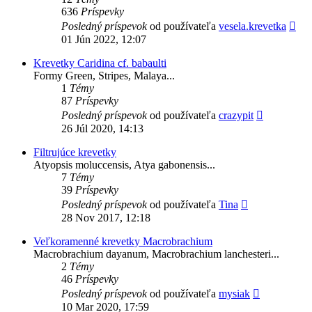
636
Príspevky
Zob
Posledný príspevok
od používateľa
vesela.krevetka
pos
01 Jún 2022, 12:07
prí
Krevetky Caridina cf. babaulti
Formy Green, Stripes, Malaya...
1
Témy
87
Príspevky
Zobraziť
Posledný príspevok
od používateľa
crazypit
posledný
26 Júl 2020, 14:13
príspevok
Filtrujúce krevetky
Atyopsis moluccensis, Atya gabonensis...
7
Témy
39
Príspevky
Zobraziť
Posledný príspevok
od používateľa
Tina
posledný
28 Nov 2017, 12:18
príspevok
Veľkoramenné krevetky Macrobrachium
Macrobrachium dayanum, Macrobrachium lanchesteri...
2
Témy
46
Príspevky
Zobraziť
Posledný príspevok
od používateľa
mysiak
posledný
10 Mar 2020, 17:59