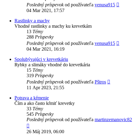
Zobrazi
Posledný príspevok
od používateľa
venusa915
posledn
04 Mar 2021, 17:57
príspev
Rastlinky a machy
Vhodné rastlinky a machy ku krevetkám
13
Témy
288
Príspevky
Zobrazi
Posledný príspevok
od používateľa
venusa915
posledn
04 Mar 2021, 16:19
príspev
Spolubývajúci v krevetkáriu
Rybky a slimáky vhodné do krevetkária
15
Témy
319
Príspevky
Zobraziť
Posledný príspevok
od používateľa
Pštros
posledný
11 Apr 2023, 21:55
príspevok
Potrava a kŕmenie
Čím a ako často kŕmiť krevetky
33
Témy
545
Príspevky
Posledný príspevok
od používateľa
martinzemanovic82
Zobraziť
posledný
26 Máj 2019, 06:00