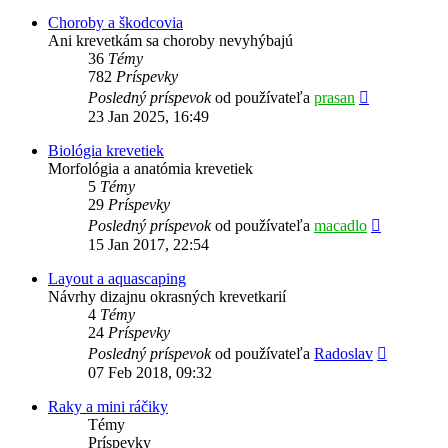
príspevok
Choroby a škodcovia
Ani krevetkám sa choroby nevyhýbajú
36
Témy
782
Príspevky
Zobraziť
Posledný príspevok
od používateľa
prasan
posledný
23 Jan 2025, 16:49
príspevok
Biológia krevetiek
Morfológia a anatómia krevetiek
5
Témy
29
Príspevky
Zobraziť
Posledný príspevok
od používateľa
macadlo
posledný
15 Jan 2017, 22:54
príspevok
Layout a aquascaping
Návrhy dizajnu okrasných krevetkarií
4
Témy
24
Príspevky
Zobraziť
Posledný príspevok
od používateľa
Radoslav
posledný
07 Feb 2018, 09:32
príspevok
Raky a mini ráčiky
Témy
Príspevky