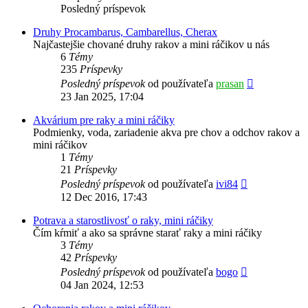
Posledný príspevok
Druhy Procambarus, Cambarellus, Cherax
Najčastejšie chované druhy rakov a mini ráčikov u nás
6
Témy
235
Príspevky
Zobraziť
Posledný príspevok
od používateľa
prasan
posledný
23 Jan 2025, 17:04
príspevok
Akvárium pre raky a mini ráčiky
Podmienky, voda, zariadenie akva pre chov a odchov rakov a
mini ráčikov
1
Témy
21
Príspevky
Zobraziť
Posledný príspevok
od používateľa
ivi84
posledný
12 Dec 2016, 17:43
príspevok
Potrava a starostlivosť o raky, mini ráčiky
Čím kŕmiť a ako sa správne starať raky a mini ráčiky
3
Témy
42
Príspevky
Zobraziť
Posledný príspevok
od používateľa
bogo
posledný
04 Jan 2024, 12:53
príspevok