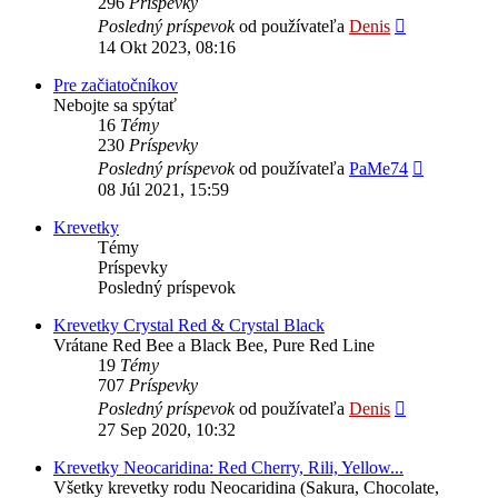
296
Príspevky
Zobraziť
Posledný príspevok
od používateľa
Denis
posledný
14 Okt 2023, 08:16
príspevok
Pre začiatočníkov
Nebojte sa spýtať
16
Témy
230
Príspevky
Zobraziť
Posledný príspevok
od používateľa
PaMe74
posledný
08 Júl 2021, 15:59
príspevok
Krevetky
Témy
Príspevky
Posledný príspevok
Krevetky Crystal Red & Crystal Black
Vrátane Red Bee a Black Bee, Pure Red Line
19
Témy
707
Príspevky
Zobraziť
Posledný príspevok
od používateľa
Denis
posledný
27 Sep 2020, 10:32
príspevok
Krevetky Neocaridina: Red Cherry, Rili, Yellow...
Všetky krevetky rodu Neocaridina (Sakura, Chocolate,