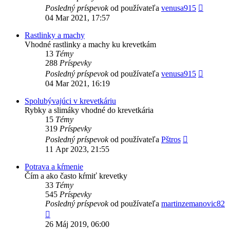
Zobrazi
Posledný príspevok
od používateľa
venusa915
posledn
04 Mar 2021, 17:57
príspev
Rastlinky a machy
Vhodné rastlinky a machy ku krevetkám
13
Témy
288
Príspevky
Zobrazi
Posledný príspevok
od používateľa
venusa915
posledn
04 Mar 2021, 16:19
príspev
Spolubývajúci v krevetkáriu
Rybky a slimáky vhodné do krevetkária
15
Témy
319
Príspevky
Zobraziť
Posledný príspevok
od používateľa
Pštros
posledný
11 Apr 2023, 21:55
príspevok
Potrava a kŕmenie
Čím a ako často kŕmiť krevetky
33
Témy
545
Príspevky
Posledný príspevok
od používateľa
martinzemanovic82
Zobraziť
posledný
26 Máj 2019, 06:00