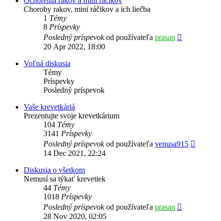
Ochorenia rakov a mini ráčikov
Choroby rakov, mini ráčikov a ich liečba
1
Témy
8
Príspevky
Zobraziť
Posledný príspevok
od používateľa
prasan
posledný
20 Apr 2022, 18:00
príspevok
Voľná diskusia
Témy
Príspevky
Posledný príspevok
Vaše krevetkáriá
Prezentujte svoje krevetkárium
104
Témy
3141
Príspevky
Zobrazi
Posledný príspevok
od používateľa
venusa915
posledn
14 Dec 2021, 22:24
príspev
Diskusia o všetkom
Nemusí sa týkať krevetiek
44
Témy
1018
Príspevky
Zobraziť
Posledný príspevok
od používateľa
prasan
posledný
28 Nov 2020, 02:05