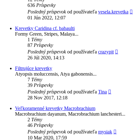
636
Príspevky
Zob
Posledný príspevok
od používateľa
vesela.krevetka
pos
01 Jún 2022, 12:07
prí
Krevetky Caridina cf. babaulti
Formy Green, Stripes, Malaya...
1
Témy
87
Príspevky
Zobraziť
Posledný príspevok
od používateľa
crazypit
posledný
26 Júl 2020, 14:13
príspevok
Filtrujúce krevetky
Atyopsis moluccensis, Atya gabonensis...
7
Témy
39
Príspevky
Zobraziť
Posledný príspevok
od používateľa
Tina
posledný
28 Nov 2017, 12:18
príspevok
Veľkoramenné krevetky Macrobrachium
Macrobrachium dayanum, Macrobrachium lanchesteri...
2
Témy
46
Príspevky
Zobraziť
Posledný príspevok
od používateľa
mysiak
posledný
10 Mar 2020, 17:59