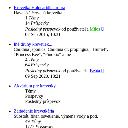
príspevok
Krevetka Halocaridina rubra
Havajská červená krevetka
1
Témy
14
Príspevky
Zobraziť
Posledný príspevok
od používateľa
Milos
posledný
02 Sep 2015, 10:31
príspevok
Iné druhy krevetiek...
Caridina japonica, Caridina cf. propingua, "Humel",
"Princess Bee", "Pinokio" a iné
4
Témy
64
Príspevky
Zobraziť
Posledný príspevok
od používateľa
Beáta
posledný
09 Sep 2020, 18:21
príspevok
Akvárium pre krevetky
Témy
Príspevky
Posledný príspevok
Zariadenie krevetkária
Substrát, filter, osvetlenie, výmena vody a pod.
49
Témy
1777
Príspevky