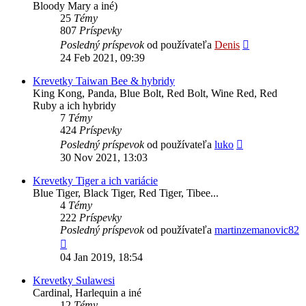
Bloody Mary a iné)
25
Témy
807
Príspevky
Zobraziť
Posledný príspevok
od používateľa
Denis
posledný
24 Feb 2021, 09:39
príspevok
Krevetky Taiwan Bee & hybridy
King Kong, Panda, Blue Bolt, Red Bolt, Wine Red, Red
Ruby a ich hybridy
7
Témy
424
Príspevky
Zobraziť
Posledný príspevok
od používateľa
luko
posledný
30 Nov 2021, 13:03
príspevok
Krevetky Tiger a ich variácie
Blue Tiger, Black Tiger, Red Tiger, Tibee...
4
Témy
222
Príspevky
Posledný príspevok
od používateľa
martinzemanovic82
Zobraziť
posledný
04 Jan 2019, 18:54
príspevok
Krevetky Sulawesi
Cardinal, Harlequin a iné
12
Témy