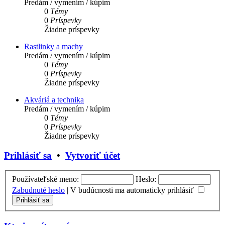
Predám / vymením / kúpim
0
Témy
0
Príspevky
Žiadne príspevky
Rastlinky a machy
Predám / vymením / kúpim
0
Témy
0
Príspevky
Žiadne príspevky
Akváriá a technika
Predám / vymením / kúpim
0
Témy
0
Príspevky
Žiadne príspevky
Prihlásiť sa
•
Vytvoriť účet
Používateľské meno:
Heslo:
Zabudnuté heslo
|
V budúcnosti ma automaticky prihlásiť