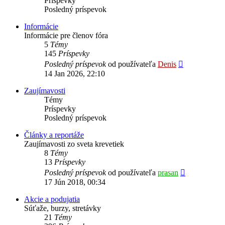
Príspevky
Posledný príspevok
Informácie
Informácie pre členov fóra
5
Témy
145
Príspevky
Zobraziť
Posledný príspevok
od používateľa
Denis
posledný
14 Jan 2026, 22:10
príspevok
Zaujímavosti
Témy
Príspevky
Posledný príspevok
Články a reportáže
Zaujímavosti zo sveta krevetiek
8
Témy
13
Príspevky
Zobraziť
Posledný príspevok
od používateľa
prasan
posledný
17 Jún 2018, 00:34
príspevok
Akcie a podujatia
Súťaže, burzy, stretávky
21
Témy