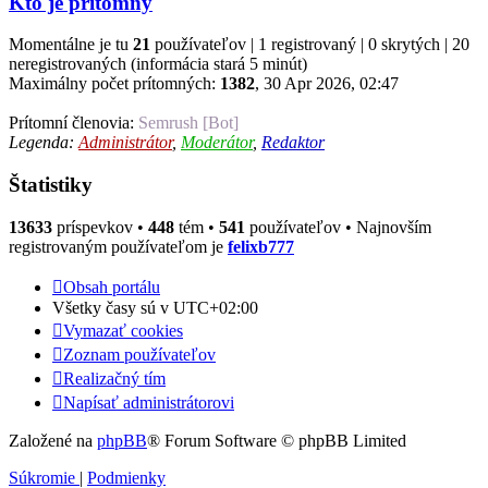
Kto je prítomný
Momentálne je tu
21
používateľov | 1 registrovaný | 0 skrytých | 20
neregistrovaných (informácia stará 5 minút)
Maximálny počet prítomných:
1382
, 30 Apr 2026, 02:47
Prítomní členovia:
Semrush [Bot]
Legenda:
Administrátor
,
Moderátor
,
Redaktor
Štatistiky
13633
príspevkov •
448
tém •
541
používateľov • Najnovším
registrovaným používateľom je
felixb777
Obsah portálu
Všetky časy sú v
UTC+02:00
Vymazať cookies
Zoznam používateľov
Realizačný tím
Napísať administrátorovi
Založené na
phpBB
® Forum Software © phpBB Limited
Súkromie
|
Podmienky