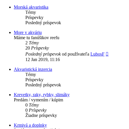
príspevok
Morská akvaristika
Témy
Príspevky
Posledný príspevok
More v akváriu
Máme tu fanúšikov reefu
2
Témy
20
Príspevky
Zobraziť
Posledný príspevok
od používateľa
LubosF
posledný
12 Jan 2019, 11:16
príspevok
Akvaristická inzercia
Témy
Príspevky
Posledný príspevok
Krevetky, raky, rybky, slimáky
Predám / vymením / kúpim
0
Témy
0
Príspevky
Žiadne príspevky
Krmivá a doplnky