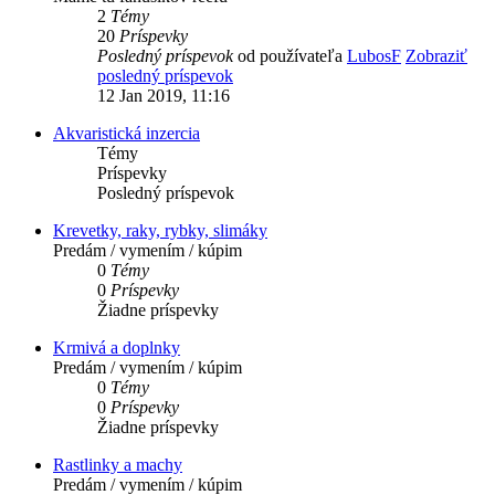
2
Témy
20
Príspevky
Posledný príspevok
od používateľa
LubosF
Zobraziť
posledný príspevok
12 Jan 2019, 11:16
Akvaristická inzercia
Témy
Príspevky
Posledný príspevok
Krevetky, raky, rybky, slimáky
Predám / vymením / kúpim
0
Témy
0
Príspevky
Žiadne príspevky
Krmivá a doplnky
Predám / vymením / kúpim
0
Témy
0
Príspevky
Žiadne príspevky
Rastlinky a machy
Predám / vymením / kúpim