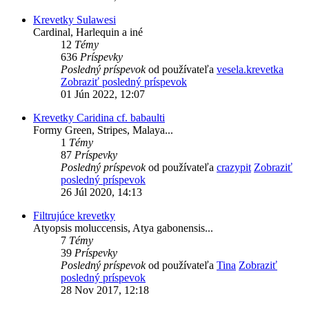
Krevetky Sulawesi
Cardinal, Harlequin a iné
12
Témy
636
Príspevky
Posledný príspevok
od používateľa
vesela.krevetka
Zobraziť posledný príspevok
01 Jún 2022, 12:07
Krevetky Caridina cf. babaulti
Formy Green, Stripes, Malaya...
1
Témy
87
Príspevky
Posledný príspevok
od používateľa
crazypit
Zobraziť
posledný príspevok
26 Júl 2020, 14:13
Filtrujúce krevetky
Atyopsis moluccensis, Atya gabonensis...
7
Témy
39
Príspevky
Posledný príspevok
od používateľa
Tina
Zobraziť
posledný príspevok
28 Nov 2017, 12:18