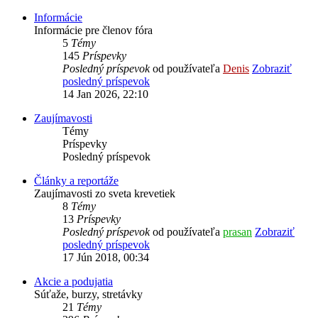
Informácie
Informácie pre členov fóra
5
Témy
145
Príspevky
Posledný príspevok
od používateľa
Denis
Zobraziť
posledný príspevok
14 Jan 2026, 22:10
Zaujímavosti
Témy
Príspevky
Posledný príspevok
Články a reportáže
Zaujímavosti zo sveta krevetiek
8
Témy
13
Príspevky
Posledný príspevok
od používateľa
prasan
Zobraziť
posledný príspevok
17 Jún 2018, 00:34
Akcie a podujatia
Súťaže, burzy, stretávky
21
Témy