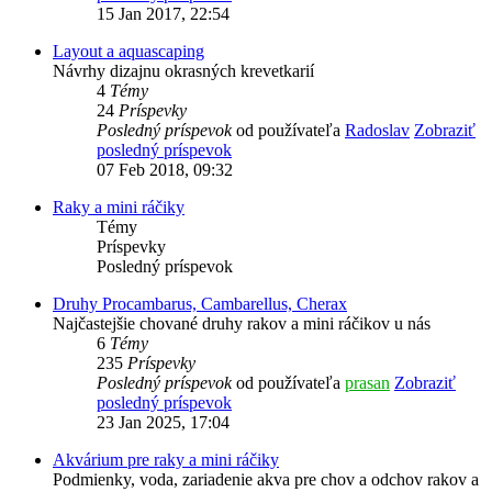
15 Jan 2017, 22:54
Layout a aquascaping
Návrhy dizajnu okrasných krevetkarií
4
Témy
24
Príspevky
Posledný príspevok
od používateľa
Radoslav
Zobraziť
posledný príspevok
07 Feb 2018, 09:32
Raky a mini ráčiky
Témy
Príspevky
Posledný príspevok
Druhy Procambarus, Cambarellus, Cherax
Najčastejšie chované druhy rakov a mini ráčikov u nás
6
Témy
235
Príspevky
Posledný príspevok
od používateľa
prasan
Zobraziť
posledný príspevok
23 Jan 2025, 17:04
Akvárium pre raky a mini ráčiky
Podmienky, voda, zariadenie akva pre chov a odchov rakov a