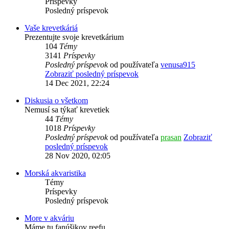
Príspevky
Posledný príspevok
Vaše krevetkáriá
Prezentujte svoje krevetkárium
104
Témy
3141
Príspevky
Posledný príspevok
od používateľa
venusa915
Zobraziť posledný príspevok
14 Dec 2021, 22:24
Diskusia o všetkom
Nemusí sa týkať krevetiek
44
Témy
1018
Príspevky
Posledný príspevok
od používateľa
prasan
Zobraziť
posledný príspevok
28 Nov 2020, 02:05
Morská akvaristika
Témy
Príspevky
Posledný príspevok
More v akváriu
Máme tu fanúšikov reefu