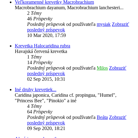
Veľkoramenné krevetky Macrobrachium
Macrobrachium dayanum, Macrobrachium lanchesteri...
2
Témy
46
Príspevky
Posledný príspevok
od používateľa
mysiak
Zobraziť
posledný príspevok
10 Mar 2020, 17:59
Krevetka Halocaridina rubra
Havajská červená krevetka
1
Témy
14
Príspevky
Posledný príspevok
od používateľa
Milos
Zobraziť
posledný príspevok
02 Sep 2015, 10:31
Iné druhy krevetiek...
Caridina japonica, Caridina cf. propingua, "Humel",
"Princess Bee", "Pinokio" a iné
4
Témy
64
Príspevky
Posledný príspevok
od používateľa
Beáta
Zobraziť
posledný príspevok
09 Sep 2020, 18:21