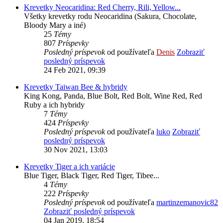
Krevetky Neocaridina: Red Cherry, Rili, Yellow...
Všetky krevetky rodu Neocaridina (Sakura, Chocolate,
Bloody Mary a iné)
25
Témy
807
Príspevky
Posledný príspevok
od používateľa
Denis
Zobraziť
posledný príspevok
24 Feb 2021, 09:39
Krevetky Taiwan Bee & hybridy
King Kong, Panda, Blue Bolt, Red Bolt, Wine Red, Red
Ruby a ich hybridy
7
Témy
424
Príspevky
Posledný príspevok
od používateľa
luko
Zobraziť
posledný príspevok
30 Nov 2021, 13:03
Krevetky Tiger a ich variácie
Blue Tiger, Black Tiger, Red Tiger, Tibee...
4
Témy
222
Príspevky
Posledný príspevok
od používateľa
martinzemanovic82
Zobraziť posledný príspevok
04 Jan 2019, 18:54