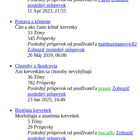
posledný príspevok
11 Apr 2023, 21:55
Potrava a kŕmenie
Čím a ako často kŕmiť krevetky
33
Témy
545
Príspevky
Posledný príspevok
od používateľa
martinzemanovic82
Zobraziť posledný príspevok
26 Máj 2019, 06:00
Choroby a škodcovia
Ani krevetkám sa choroby nevyhýbajú
36
Témy
782
Príspevky
Posledný príspevok
od používateľa
prasan
Zobraziť
posledný príspevok
23 Jan 2025, 16:49
Biológia krevetiek
Morfológia a anatómia krevetiek
5
Témy
29
Príspevky
Posledný príspevok
od používateľa
macadlo
Zobraziť
posledný príspevok