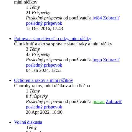
mini ráčikov
1
Témy
21
Príspevky
Posledný príspevok
od používateľa
ivi84
Zobraziť
posledný príspevok
12 Dec 2016, 17:43
Potrava a starostlivosť o raky, mini ráčiky
Čím kŕmiť a ako sa správne starať raky a mini ráčiky
3
Témy
42
Príspevky
Posledný príspevok
od používateľa
bogo
Zobraziť
posledný príspevok
04 Jan 2024, 12:53
Ochorenia rakov a mini ráčikov
Choroby rakov, mini ráčikov a ich liečba
1
Témy
8
Príspevky
Posledný príspevok
od používateľa
prasan
Zobraziť
posledný príspevok
20 Apr 2022, 18:00
Voľná diskusia
Témy