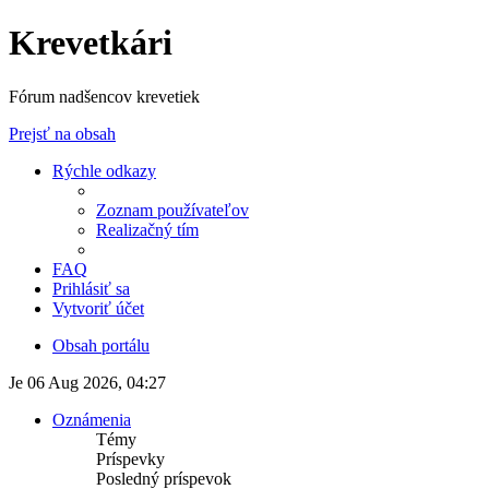
Krevetkári
Fórum nadšencov krevetiek
Prejsť na obsah
Rýchle odkazy
Zoznam používateľov
Realizačný tím
FAQ
Prihlásiť sa
Vytvoriť účet
Obsah portálu
Je 06 Aug 2026, 04:27
Oznámenia
Témy
Príspevky
Posledný príspevok