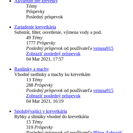
Akvárium pre krevetky
Témy
Príspevky
Posledný príspevok
Zariadenie krevetkária
Substrát, filter, osvetlenie, výmena vody a pod.
49
Témy
1777
Príspevky
Posledný príspevok
od používateľa
venusa915
Zobraziť posledný príspevok
04 Mar 2021, 17:57
Rastlinky a machy
Vhodné rastlinky a machy ku krevetkám
13
Témy
288
Príspevky
Posledný príspevok
od používateľa
venusa915
Zobraziť posledný príspevok
04 Mar 2021, 16:19
Spolubývajúci v krevetkáriu
Rybky a slimáky vhodné do krevetkária
15
Témy
319
Príspevky
Posledný príspevok
od používateľa
Pštros
Zobraziť