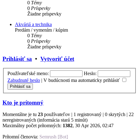
0
Témy
0
Príspevky
Žiadne príspevky
Akváriá a technika
Predám / vymením / kúpim
0
Témy
0
Príspevky
Žiadne príspevky
Prihlásiť sa
•
Vytvoriť účet
Používateľské meno:
Heslo:
Zabudnuté heslo
|
V budúcnosti ma automaticky prihlásiť
Kto je prítomný
Momentálne je tu
23
používateľov | 1 registrovaný | 0 skrytých | 22
neregistrovaných (informácia stará 5 minút)
Maximálny počet prítomných:
1382
, 30 Apr 2026, 02:47
Prítomní členovia:
Semrush [Bot]