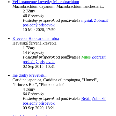
Veľkoramenné krevetky Macrobrachium
Macrobrachium dayanum, Macrobrachium lanchesteri...
2
Témy
46
Príspevky
Posledný príspevok
od používateľa
mysiak
Zobraziť
posledný príspevok
10 Mar 2020, 17:59
Krevetka Halocaridina rubra
Havajská červená krevetka
1
Témy
14
Príspevky
Posledný príspevok
od používateľa
Milos
Zobraziť
posledný príspevok
02 Sep 2015, 10:31
Iné druhy krevetiek...
Caridina japonica, Caridina cf. propingua, "Humel",
"Princess Bee", "Pinokio" a iné
4
Témy
64
Príspevky
Posledný príspevok
od používateľa
Beáta
Zobraziť
posledný príspevok
09 Sep 2020, 18:21