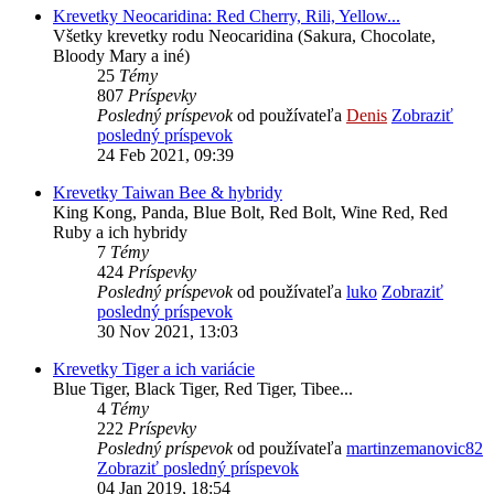
Krevetky Neocaridina: Red Cherry, Rili, Yellow...
Všetky krevetky rodu Neocaridina (Sakura, Chocolate,
Bloody Mary a iné)
25
Témy
807
Príspevky
Posledný príspevok
od používateľa
Denis
Zobraziť
posledný príspevok
24 Feb 2021, 09:39
Krevetky Taiwan Bee & hybridy
King Kong, Panda, Blue Bolt, Red Bolt, Wine Red, Red
Ruby a ich hybridy
7
Témy
424
Príspevky
Posledný príspevok
od používateľa
luko
Zobraziť
posledný príspevok
30 Nov 2021, 13:03
Krevetky Tiger a ich variácie
Blue Tiger, Black Tiger, Red Tiger, Tibee...
4
Témy
222
Príspevky
Posledný príspevok
od používateľa
martinzemanovic82
Zobraziť posledný príspevok
04 Jan 2019, 18:54