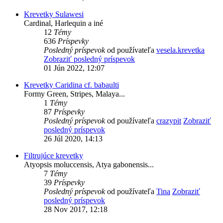
Krevetky Sulawesi
Cardinal, Harlequin a iné
12
Témy
636
Príspevky
Posledný príspevok
od používateľa
vesela.krevetka
Zobraziť posledný príspevok
01 Jún 2022, 12:07
Krevetky Caridina cf. babaulti
Formy Green, Stripes, Malaya...
1
Témy
87
Príspevky
Posledný príspevok
od používateľa
crazypit
Zobraziť
posledný príspevok
26 Júl 2020, 14:13
Filtrujúce krevetky
Atyopsis moluccensis, Atya gabonensis...
7
Témy
39
Príspevky
Posledný príspevok
od používateľa
Tina
Zobraziť
posledný príspevok
28 Nov 2017, 12:18