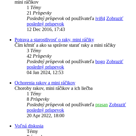
mini ráčikov
1
Témy
21
Príspevky
Posledný príspevok
od používateľa
ivi84
Zobraziť
posledný príspevok
12 Dec 2016, 17:43
Potrava a starostlivosť o raky, mini ráčiky
Čím kŕmiť a ako sa správne starať raky a mini ráčiky
3
Témy
42
Príspevky
Posledný príspevok
od používateľa
bogo
Zobraziť
posledný príspevok
04 Jan 2024, 12:53
Ochorenia rakov a mini ráčikov
Choroby rakov, mini ráčikov a ich liečba
1
Témy
8
Príspevky
Posledný príspevok
od používateľa
prasan
Zobraziť
posledný príspevok
20 Apr 2022, 18:00
Voľná diskusia
Témy