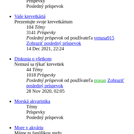
Príspevky
Posledný príspevok
Vaše krevetkáriá
Prezentujte svoje krevetkárium
104
Témy
3141
Príspevky
Posledný príspevok
od používateľa
venusa915
Zobraziť posledný príspevok
14 Dec 2021, 22:24
Diskusia o všetkom
Nemusí sa týkať krevetiek
44
Témy
1018
Príspevky
Posledný príspevok
od používateľa
prasan
Zobraziť
posledný príspevok
28 Nov 2020, 02:05
Morská akvaristika
Témy
Príspevky
Posledný príspevok
More v akváriu
Máme tu fanúšikov reefu