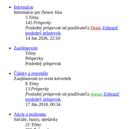
Informácie
Informácie pre členov fóra
5
Témy
145
Príspevky
Posledný príspevok
od používateľa
Denis
Zobraziť
posledný príspevok
14 Jan 2026, 22:10
Zaujímavosti
Témy
Príspevky
Posledný príspevok
Články a reportáže
Zaujímavosti zo sveta krevetiek
8
Témy
13
Príspevky
Posledný príspevok
od používateľa
prasan
Zobraziť
posledný príspevok
17 Jún 2018, 00:34
Akcie a podujatia
Súťaže, burzy, stretávky
21
Témy