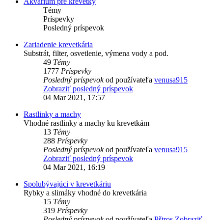
Akvárium pre krevetky
Témy
Príspevky
Posledný príspevok
Zariadenie krevetkária
Substrát, filter, osvetlenie, výmena vody a pod.
49
Témy
1777
Príspevky
Posledný príspevok
od používateľa
venusa915
Zobraziť posledný príspevok
04 Mar 2021, 17:57
Rastlinky a machy
Vhodné rastlinky a machy ku krevetkám
13
Témy
288
Príspevky
Posledný príspevok
od používateľa
venusa915
Zobraziť posledný príspevok
04 Mar 2021, 16:19
Spolubývajúci v krevetkáriu
Rybky a slimáky vhodné do krevetkária
15
Témy
319
Príspevky
Posledný príspevok
od používateľa
Pštros
Zobraziť