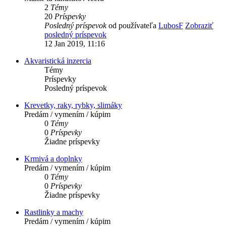
2
Témy
20
Príspevky
Posledný príspevok
od používateľa
LubosF
Zobraziť
posledný príspevok
12 Jan 2019, 11:16
Akvaristická inzercia
Témy
Príspevky
Posledný príspevok
Krevetky, raky, rybky, slimáky
Predám / vymením / kúpim
0
Témy
0
Príspevky
Žiadne príspevky
Krmivá a doplnky
Predám / vymením / kúpim
0
Témy
0
Príspevky
Žiadne príspevky
Rastlinky a machy
Predám / vymením / kúpim