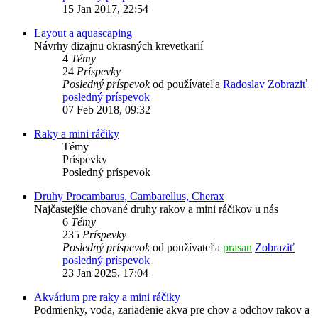
15 Jan 2017, 22:54
Layout a aquascaping
Návrhy dizajnu okrasných krevetkarií
4
Témy
24
Príspevky
Posledný príspevok
od používateľa
Radoslav
Zobraziť
posledný príspevok
07 Feb 2018, 09:32
Raky a mini ráčiky
Témy
Príspevky
Posledný príspevok
Druhy Procambarus, Cambarellus, Cherax
Najčastejšie chované druhy rakov a mini ráčikov u nás
6
Témy
235
Príspevky
Posledný príspevok
od používateľa
prasan
Zobraziť
posledný príspevok
23 Jan 2025, 17:04
Akvárium pre raky a mini ráčiky
Podmienky, voda, zariadenie akva pre chov a odchov rakov a