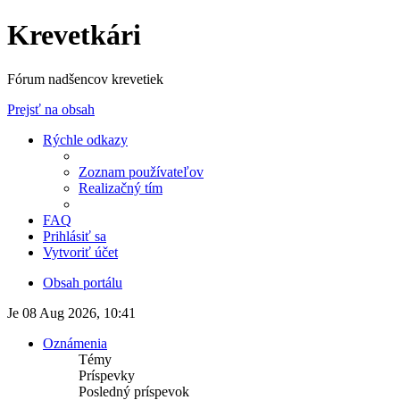
Krevetkári
Fórum nadšencov krevetiek
Prejsť na obsah
Rýchle odkazy
Zoznam používateľov
Realizačný tím
FAQ
Prihlásiť sa
Vytvoriť účet
Obsah portálu
Je 08 Aug 2026, 10:41
Oznámenia
Témy
Príspevky
Posledný príspevok