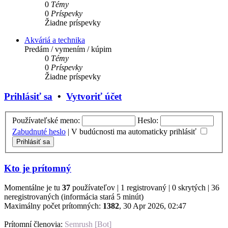
0
Témy
0
Príspevky
Žiadne príspevky
Akváriá a technika
Predám / vymením / kúpim
0
Témy
0
Príspevky
Žiadne príspevky
Prihlásiť sa
•
Vytvoriť účet
Používateľské meno:
Heslo:
Zabudnuté heslo
|
V budúcnosti ma automaticky prihlásiť
Kto je prítomný
Momentálne je tu
37
používateľov | 1 registrovaný | 0 skrytých | 36
neregistrovaných (informácia stará 5 minút)
Maximálny počet prítomných:
1382
, 30 Apr 2026, 02:47
Prítomní členovia:
Semrush [Bot]