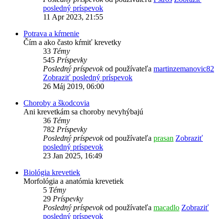
posledný príspevok
11 Apr 2023, 21:55
Potrava a kŕmenie
Čím a ako často kŕmiť krevetky
33
Témy
545
Príspevky
Posledný príspevok
od používateľa
martinzemanovic82
Zobraziť posledný príspevok
26 Máj 2019, 06:00
Choroby a škodcovia
Ani krevetkám sa choroby nevyhýbajú
36
Témy
782
Príspevky
Posledný príspevok
od používateľa
prasan
Zobraziť
posledný príspevok
23 Jan 2025, 16:49
Biológia krevetiek
Morfológia a anatómia krevetiek
5
Témy
29
Príspevky
Posledný príspevok
od používateľa
macadlo
Zobraziť
posledný príspevok