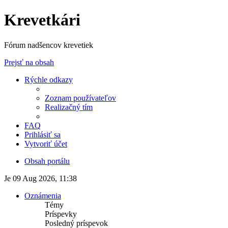
Krevetkári
Fórum nadšencov krevetiek
Prejsť na obsah
Rýchle odkazy
Zoznam používateľov
Realizačný tím
FAQ
Prihlásiť sa
Vytvoriť účet
Obsah portálu
Je 09 Aug 2026, 11:38
Oznámenia
Témy
Príspevky
Posledný príspevok