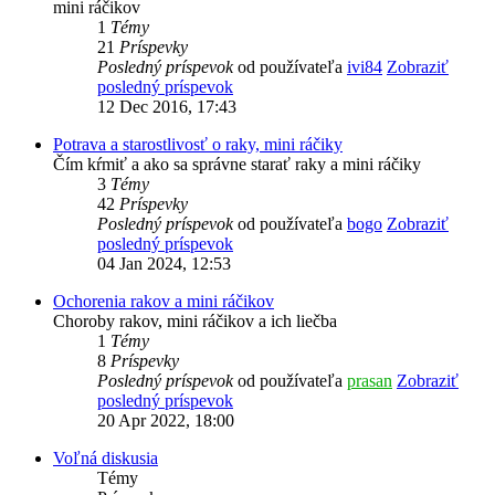
mini ráčikov
1
Témy
21
Príspevky
Posledný príspevok
od používateľa
ivi84
Zobraziť
posledný príspevok
12 Dec 2016, 17:43
Potrava a starostlivosť o raky, mini ráčiky
Čím kŕmiť a ako sa správne starať raky a mini ráčiky
3
Témy
42
Príspevky
Posledný príspevok
od používateľa
bogo
Zobraziť
posledný príspevok
04 Jan 2024, 12:53
Ochorenia rakov a mini ráčikov
Choroby rakov, mini ráčikov a ich liečba
1
Témy
8
Príspevky
Posledný príspevok
od používateľa
prasan
Zobraziť
posledný príspevok
20 Apr 2022, 18:00
Voľná diskusia
Témy