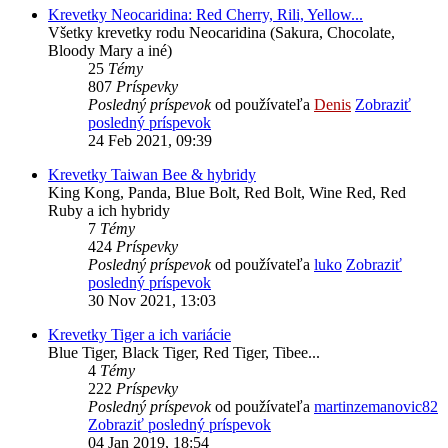
Krevetky Neocaridina: Red Cherry, Rili, Yellow...
Všetky krevetky rodu Neocaridina (Sakura, Chocolate,
Bloody Mary a iné)
25
Témy
807
Príspevky
Posledný príspevok
od používateľa
Denis
Zobraziť
posledný príspevok
24 Feb 2021, 09:39
Krevetky Taiwan Bee & hybridy
King Kong, Panda, Blue Bolt, Red Bolt, Wine Red, Red
Ruby a ich hybridy
7
Témy
424
Príspevky
Posledný príspevok
od používateľa
luko
Zobraziť
posledný príspevok
30 Nov 2021, 13:03
Krevetky Tiger a ich variácie
Blue Tiger, Black Tiger, Red Tiger, Tibee...
4
Témy
222
Príspevky
Posledný príspevok
od používateľa
martinzemanovic82
Zobraziť posledný príspevok
04 Jan 2019, 18:54