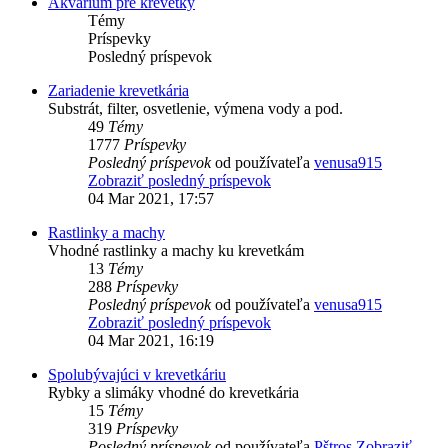
Akvárium pre krevetky
Témy
Príspevky
Posledný príspevok
Zariadenie krevetkária
Substrát, filter, osvetlenie, výmena vody a pod.
49
Témy
1777
Príspevky
Posledný príspevok
od používateľa
venusa915
Zobraziť posledný príspevok
04 Mar 2021, 17:57
Rastlinky a machy
Vhodné rastlinky a machy ku krevetkám
13
Témy
288
Príspevky
Posledný príspevok
od používateľa
venusa915
Zobraziť posledný príspevok
04 Mar 2021, 16:19
Spolubývajúci v krevetkáriu
Rybky a slimáky vhodné do krevetkária
15
Témy
319
Príspevky
Posledný príspevok
od používateľa
Pštros
Zobraziť