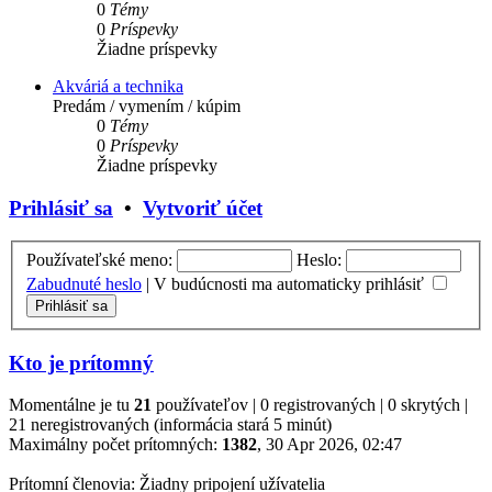
0
Témy
0
Príspevky
Žiadne príspevky
Akváriá a technika
Predám / vymením / kúpim
0
Témy
0
Príspevky
Žiadne príspevky
Prihlásiť sa
•
Vytvoriť účet
Používateľské meno:
Heslo:
Zabudnuté heslo
|
V budúcnosti ma automaticky prihlásiť
Kto je prítomný
Momentálne je tu
21
používateľov | 0 registrovaných | 0 skrytých |
21 neregistrovaných (informácia stará 5 minút)
Maximálny počet prítomných:
1382
, 30 Apr 2026, 02:47
Prítomní členovia: Žiadny pripojení užívatelia