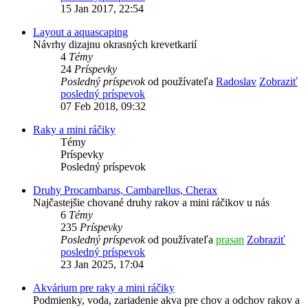
15 Jan 2017, 22:54
Layout a aquascaping
Návrhy dizajnu okrasných krevetkarií
4
Témy
24
Príspevky
Posledný príspevok
od používateľa
Radoslav
Zobraziť
posledný príspevok
07 Feb 2018, 09:32
Raky a mini ráčiky
Témy
Príspevky
Posledný príspevok
Druhy Procambarus, Cambarellus, Cherax
Najčastejšie chované druhy rakov a mini ráčikov u nás
6
Témy
235
Príspevky
Posledný príspevok
od používateľa
prasan
Zobraziť
posledný príspevok
23 Jan 2025, 17:04
Akvárium pre raky a mini ráčiky
Podmienky, voda, zariadenie akva pre chov a odchov rakov a