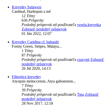
Krevetky Sulawesi
Cardinal, Harlequin a iné
12
Témy
636
Príspevky
Posledný príspevok
od používateľa
vesela.krevetka
Zobraziť posledný príspevok
01 Jún 2022, 12:07
Krevetky Caridina cf. babaulti
Formy Green, Stripes, Malaya...
1
Témy
87
Príspevky
Posledný príspevok
od používateľa
crazypit
Zobraziť
posledný príspevok
26 Júl 2020, 14:13
Filtrujúce krevetky
Atyopsis moluccensis, Atya gabonensis...
7
Témy
39
Príspevky
Posledný príspevok
od používateľa
Tina
Zobraziť
posledný príspevok
28 Nov 2017, 12:18