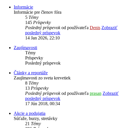
Informácie
Informácie pre členov fóra
5
Témy
145
Príspevky
Posledný príspevok
od používateľa
Denis
Zobraziť
posledný príspevok
14 Jan 2026, 22:10
Zaujímavosti
Témy
Príspevky
Posledný príspevok
Články a reportáže
Zaujímavosti zo sveta krevetiek
8
Témy
13
Príspevky
Posledný príspevok
od používateľa
prasan
Zobraziť
posledný príspevok
17 Jún 2018, 00:34
Akcie a podujatia
Súťaže, burzy, stretávky
21
Témy