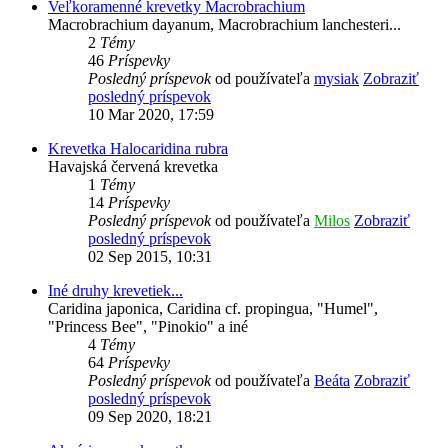
Veľkoramenné krevetky Macrobrachium
Macrobrachium dayanum, Macrobrachium lanchesteri...
2
Témy
46
Príspevky
Posledný príspevok
od používateľa
mysiak
Zobraziť
posledný príspevok
10 Mar 2020, 17:59
Krevetka Halocaridina rubra
Havajská červená krevetka
1
Témy
14
Príspevky
Posledný príspevok
od používateľa
Milos
Zobraziť
posledný príspevok
02 Sep 2015, 10:31
Iné druhy krevetiek...
Caridina japonica, Caridina cf. propingua, "Humel",
"Princess Bee", "Pinokio" a iné
4
Témy
64
Príspevky
Posledný príspevok
od používateľa
Beáta
Zobraziť
posledný príspevok
09 Sep 2020, 18:21