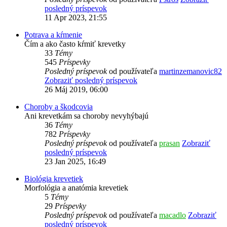
posledný príspevok
11 Apr 2023, 21:55
Potrava a kŕmenie
Čím a ako často kŕmiť krevetky
33
Témy
545
Príspevky
Posledný príspevok
od používateľa
martinzemanovic82
Zobraziť posledný príspevok
26 Máj 2019, 06:00
Choroby a škodcovia
Ani krevetkám sa choroby nevyhýbajú
36
Témy
782
Príspevky
Posledný príspevok
od používateľa
prasan
Zobraziť
posledný príspevok
23 Jan 2025, 16:49
Biológia krevetiek
Morfológia a anatómia krevetiek
5
Témy
29
Príspevky
Posledný príspevok
od používateľa
macadlo
Zobraziť
posledný príspevok