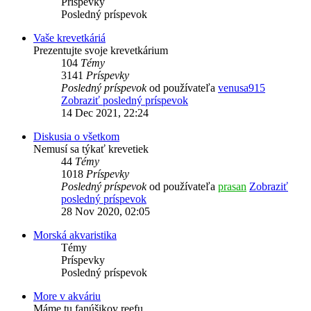
Príspevky
Posledný príspevok
Vaše krevetkáriá
Prezentujte svoje krevetkárium
104
Témy
3141
Príspevky
Posledný príspevok
od používateľa
venusa915
Zobraziť posledný príspevok
14 Dec 2021, 22:24
Diskusia o všetkom
Nemusí sa týkať krevetiek
44
Témy
1018
Príspevky
Posledný príspevok
od používateľa
prasan
Zobraziť
posledný príspevok
28 Nov 2020, 02:05
Morská akvaristika
Témy
Príspevky
Posledný príspevok
More v akváriu
Máme tu fanúšikov reefu