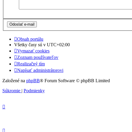
Obsah portálu
Všetky časy sú v
UTC+02:00
Vymazať cookies
Zoznam používateľov
Realizačný tím
Napísať administrátorovi
Založené na
phpBB
® Forum Software © phpBB Limited
Súkromie
|
Podmienky