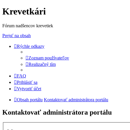
Krevetkári
Fórum nadšencov krevetiek
Prejsť na obsah
Rýchle odkazy
Zoznam používateľov
Realizačný tím
FAQ
Prihlásiť sa
Vytvoriť účet
Obsah portálu
Kontaktovať administrátora portálu
Kontaktovať administrátora portálu