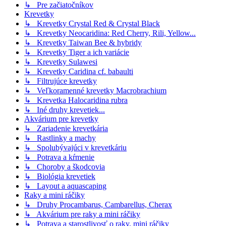
↳ Pre začiatočníkov
Krevetky
↳ Krevetky Crystal Red & Crystal Black
↳ Krevetky Neocaridina: Red Cherry, Rili, Yellow...
↳ Krevetky Taiwan Bee & hybridy
↳ Krevetky Tiger a ich variácie
↳ Krevetky Sulawesi
↳ Krevetky Caridina cf. babaulti
↳ Filtrujúce krevetky
↳ Veľkoramenné krevetky Macrobrachium
↳ Krevetka Halocaridina rubra
↳ Iné druhy krevetiek...
Akvárium pre krevetky
↳ Zariadenie krevetkária
↳ Rastlinky a machy
↳ Spolubývajúci v krevetkáriu
↳ Potrava a kŕmenie
↳ Choroby a škodcovia
↳ Biológia krevetiek
↳ Layout a aquascaping
Raky a mini ráčiky
↳ Druhy Procambarus, Cambarellus, Cherax
↳ Akvárium pre raky a mini ráčiky
↳ Potrava a starostlivosť o raky, mini ráčiky