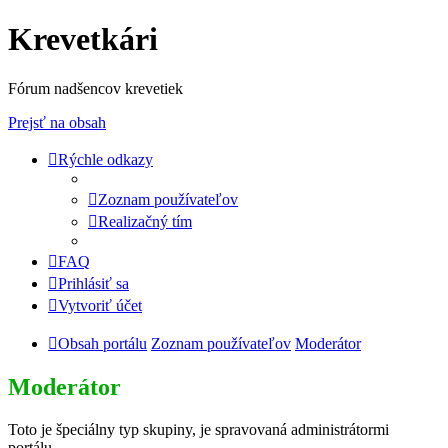
Krevetkári
Fórum nadšencov krevetiek
Prejsť na obsah
Rýchle odkazy
Zoznam používateľov
Realizačný tím
FAQ
Prihlásiť sa
Vytvoriť účet
Obsah portálu
Zoznam používateľov
Moderátor
Moderátor
Toto je špeciálny typ skupiny, je spravovaná administrátormi
portálu.