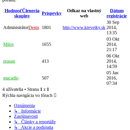
Hodnosť
Členovia
Odkaz na vlastný
Dátum
Príspevky
skupiny
web
registrácie
30 Sep
Administrátor
Denis
1801
http://www.krevetky.sk
2014,
13:35
03 Okt
Milos
1655
2014,
21:17
06 Okt
prasan
413
2014,
14:59
05 Jan
macadlo
507
2016,
07:34
4 užívatelia • Strana
1
z
1
Rýchla navigácia vo fórach
Oznámenia
↳ Informácie
Zaujímavosti
↳ Články a reportáže
↳ Akcie a podujatia