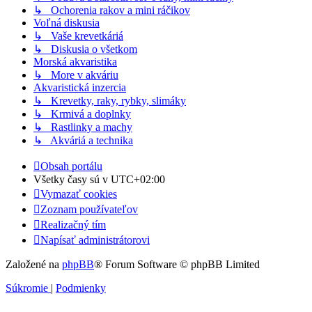
↳ Ochorenia rakov a mini ráčikov
Voľná diskusia
↳ Vaše krevetkáriá
↳ Diskusia o všetkom
Morská akvaristika
↳ More v akváriu
Akvaristická inzercia
↳ Krevetky, raky, rybky, slimáky
↳ Krmivá a doplnky
↳ Rastlinky a machy
↳ Akváriá a technika
Obsah portálu
Všetky časy sú v
UTC+02:00
Vymazať cookies
Zoznam používateľov
Realizačný tím
Napísať administrátorovi
Založené na
phpBB
® Forum Software © phpBB Limited
Súkromie
|
Podmienky