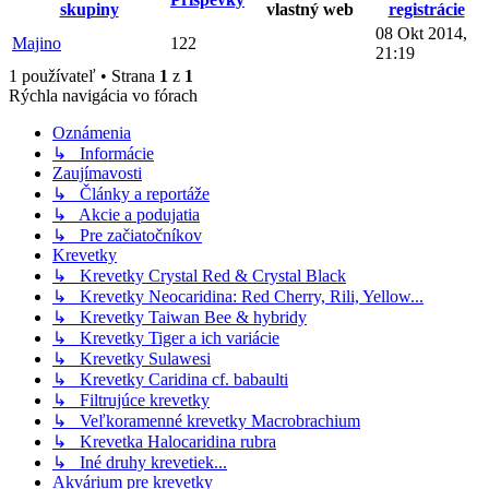
skupiny
vlastný web
registrácie
08 Okt 2014,
Majino
122
21:19
1 používateľ • Strana
1
z
1
Rýchla navigácia vo fórach
Oznámenia
↳ Informácie
Zaujímavosti
↳ Články a reportáže
↳ Akcie a podujatia
↳ Pre začiatočníkov
Krevetky
↳ Krevetky Crystal Red & Crystal Black
↳ Krevetky Neocaridina: Red Cherry, Rili, Yellow...
↳ Krevetky Taiwan Bee & hybridy
↳ Krevetky Tiger a ich variácie
↳ Krevetky Sulawesi
↳ Krevetky Caridina cf. babaulti
↳ Filtrujúce krevetky
↳ Veľkoramenné krevetky Macrobrachium
↳ Krevetka Halocaridina rubra
↳ Iné druhy krevetiek...
Akvárium pre krevetky