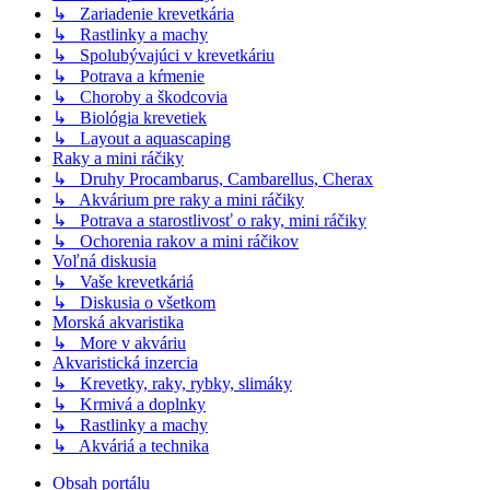
↳ Zariadenie krevetkária
↳ Rastlinky a machy
↳ Spolubývajúci v krevetkáriu
↳ Potrava a kŕmenie
↳ Choroby a škodcovia
↳ Biológia krevetiek
↳ Layout a aquascaping
Raky a mini ráčiky
↳ Druhy Procambarus, Cambarellus, Cherax
↳ Akvárium pre raky a mini ráčiky
↳ Potrava a starostlivosť o raky, mini ráčiky
↳ Ochorenia rakov a mini ráčikov
Voľná diskusia
↳ Vaše krevetkáriá
↳ Diskusia o všetkom
Morská akvaristika
↳ More v akváriu
Akvaristická inzercia
↳ Krevetky, raky, rybky, slimáky
↳ Krmivá a doplnky
↳ Rastlinky a machy
↳ Akváriá a technika
Obsah portálu