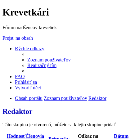
Krevetkári
Fórum nadšencov krevetiek
Prejsť na obsah
Rýchle odkazy
Zoznam používateľov
Realizačný tím
FAQ
Prihlásiť sa
Vytvoriť účet
Obsah portálu
Zoznam používateľov
Redaktor
Redaktor
Táto skupina je otvorená, môžete sa k tejto skupine pridať.
Hodnosť
Členovia
Odkaz na
Dátum
Príspevky