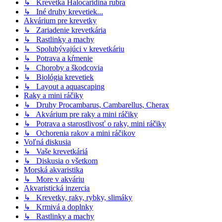
↳ Krevetka Halocaridina rubra
↳ Iné druhy krevetiek...
Akvárium pre krevetky
↳ Zariadenie krevetkária
↳ Rastlinky a machy
↳ Spolubývajúci v krevetkáriu
↳ Potrava a kŕmenie
↳ Choroby a škodcovia
↳ Biológia krevetiek
↳ Layout a aquascaping
Raky a mini ráčiky
↳ Druhy Procambarus, Cambarellus, Cherax
↳ Akvárium pre raky a mini ráčiky
↳ Potrava a starostlivosť o raky, mini ráčiky
↳ Ochorenia rakov a mini ráčikov
Voľná diskusia
↳ Vaše krevetkáriá
↳ Diskusia o všetkom
Morská akvaristika
↳ More v akváriu
Akvaristická inzercia
↳ Krevetky, raky, rybky, slimáky
↳ Krmivá a doplnky
↳ Rastlinky a machy