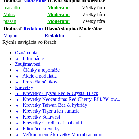
Hodnosť
Moderátor
Hlavná skupina
Moderátor
macadlo
Moderátor
Všetky fóra
Milos
Moderátor
Všetky fóra
prasan
Moderátor
Všetky fóra
Hodnosť
Redaktor
Hlavná skupina
Moderátor
Majino
Redaktor
-
Rýchla navigácia vo fórach
Oznámenia
↳ Informácie
Zaujímavosti
↳ Články a reportáže
↳ Akcie a podujatia
↳ Pre začiatočníkov
Krevetky
↳ Krevetky Crystal Red & Crystal Black
↳ Krevetky Neocaridina: Red Cherry, Rili, Yellow...
↳ Krevetky Taiwan Bee & hybridy
↳ Krevetky Tiger a ich variácie
↳ Krevetky Sulawesi
↳ Krevetky Caridina cf. babaulti
↳ Filtrujúce krevetky
↳ Veľkoramenné krevetky Macrobrachium