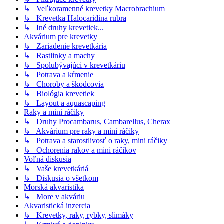
↳ Veľkoramenné krevetky Macrobrachium
↳ Krevetka Halocaridina rubra
↳ Iné druhy krevetiek...
Akvárium pre krevetky
↳ Zariadenie krevetkária
↳ Rastlinky a machy
↳ Spolubývajúci v krevetkáriu
↳ Potrava a kŕmenie
↳ Choroby a škodcovia
↳ Biológia krevetiek
↳ Layout a aquascaping
Raky a mini ráčiky
↳ Druhy Procambarus, Cambarellus, Cherax
↳ Akvárium pre raky a mini ráčiky
↳ Potrava a starostlivosť o raky, mini ráčiky
↳ Ochorenia rakov a mini ráčikov
Voľná diskusia
↳ Vaše krevetkáriá
↳ Diskusia o všetkom
Morská akvaristika
↳ More v akváriu
Akvaristická inzercia
↳ Krevetky, raky, rybky, slimáky