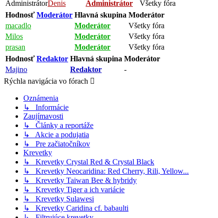
Administrátor
Denis
Administrátor
Všetky fóra
Hodnosť
Moderátor
Hlavná skupina
Moderátor
macadlo
Moderátor
Všetky fóra
Milos
Moderátor
Všetky fóra
prasan
Moderátor
Všetky fóra
Hodnosť
Redaktor
Hlavná skupina
Moderátor
Majino
Redaktor
-
Rýchla navigácia vo fórach
Oznámenia
↳ Informácie
Zaujímavosti
↳ Články a reportáže
↳ Akcie a podujatia
↳ Pre začiatočníkov
Krevetky
↳ Krevetky Crystal Red & Crystal Black
↳ Krevetky Neocaridina: Red Cherry, Rili, Yellow...
↳ Krevetky Taiwan Bee & hybridy
↳ Krevetky Tiger a ich variácie
↳ Krevetky Sulawesi
↳ Krevetky Caridina cf. babaulti
↳ Filtrujúce krevetky