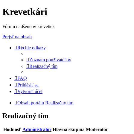
Krevetkári
Fórum nadšencov krevetiek
Prejsť na obsah
Rýchle odkazy
Zoznam používateľov
Realizačný tím
FAQ
Prihlásiť sa
Vytvoriť účet
Obsah portálu
Realizačný tím
Realizačný tím
Hodnosť
Administrátor
Hlavná skupina
Moderátor