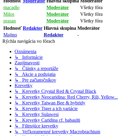
Hodnosť
Moderátor
Hlavná skupina
Moderátor
macadlo
Moderátor
Všetky fóra
Milos
Moderátor
Všetky fóra
prasan
Moderátor
Všetky fóra
Hodnosť
Redaktor
Hlavná skupina
Moderátor
Majino
Redaktor
-
Rýchla navigácia vo fórach
Oznámenia
↳ Informácie
Zaujímavosti
↳ Články a reportáže
↳ Akcie a podujatia
↳ Pre začiatočníkov
Krevetky
↳ Krevetky Crystal Red & Crystal Black
↳ Krevetky Neocaridina: Red Cherry, Rili, Yellow...
↳ Krevetky Taiwan Bee & hybridy
↳ Krevetky Tiger a ich variácie
↳ Krevetky Sulawesi
↳ Krevetky Caridina cf. babaulti
↳ Filtrujúce krevetky
↳ Veľkoramenné krevetky Macrobrachium