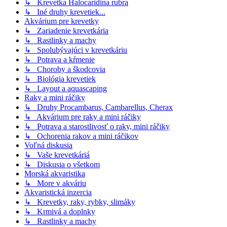
↳ Krevetka Halocaridina rubra
↳ Iné druhy krevetiek...
Akvárium pre krevetky
↳ Zariadenie krevetkária
↳ Rastlinky a machy
↳ Spolubývajúci v krevetkáriu
↳ Potrava a kŕmenie
↳ Choroby a škodcovia
↳ Biológia krevetiek
↳ Layout a aquascaping
Raky a mini ráčiky
↳ Druhy Procambarus, Cambarellus, Cherax
↳ Akvárium pre raky a mini ráčiky
↳ Potrava a starostlivosť o raky, mini ráčiky
↳ Ochorenia rakov a mini ráčikov
Voľná diskusia
↳ Vaše krevetkáriá
↳ Diskusia o všetkom
Morská akvaristika
↳ More v akváriu
Akvaristická inzercia
↳ Krevetky, raky, rybky, slimáky
↳ Krmivá a doplnky
↳ Rastlinky a machy