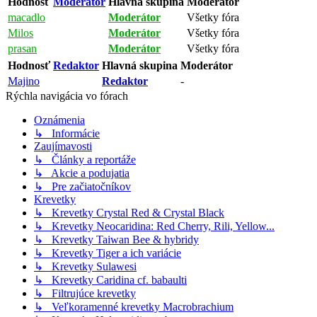
Hodnosť
Moderátor
Hlavná skupina
Moderátor
macadlo
Moderátor
Všetky fóra
Milos
Moderátor
Všetky fóra
prasan
Moderátor
Všetky fóra
Hodnosť
Redaktor
Hlavná skupina
Moderátor
Majino
Redaktor
-
Rýchla navigácia vo fórach
Oznámenia
↳ Informácie
Zaujímavosti
↳ Články a reportáže
↳ Akcie a podujatia
↳ Pre začiatočníkov
Krevetky
↳ Krevetky Crystal Red & Crystal Black
↳ Krevetky Neocaridina: Red Cherry, Rili, Yellow...
↳ Krevetky Taiwan Bee & hybridy
↳ Krevetky Tiger a ich variácie
↳ Krevetky Sulawesi
↳ Krevetky Caridina cf. babaulti
↳ Filtrujúce krevetky
↳ Veľkoramenné krevetky Macrobrachium