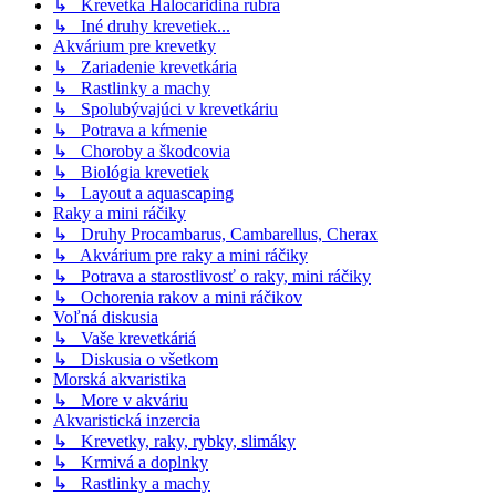
↳ Krevetka Halocaridina rubra
↳ Iné druhy krevetiek...
Akvárium pre krevetky
↳ Zariadenie krevetkária
↳ Rastlinky a machy
↳ Spolubývajúci v krevetkáriu
↳ Potrava a kŕmenie
↳ Choroby a škodcovia
↳ Biológia krevetiek
↳ Layout a aquascaping
Raky a mini ráčiky
↳ Druhy Procambarus, Cambarellus, Cherax
↳ Akvárium pre raky a mini ráčiky
↳ Potrava a starostlivosť o raky, mini ráčiky
↳ Ochorenia rakov a mini ráčikov
Voľná diskusia
↳ Vaše krevetkáriá
↳ Diskusia o všetkom
Morská akvaristika
↳ More v akváriu
Akvaristická inzercia
↳ Krevetky, raky, rybky, slimáky
↳ Krmivá a doplnky
↳ Rastlinky a machy