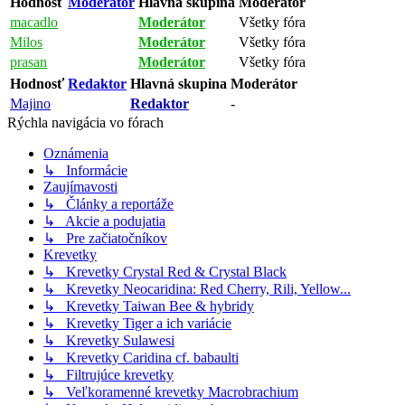
Hodnosť
Moderátor
Hlavná skupina
Moderátor
macadlo
Moderátor
Všetky fóra
Milos
Moderátor
Všetky fóra
prasan
Moderátor
Všetky fóra
Hodnosť
Redaktor
Hlavná skupina
Moderátor
Majino
Redaktor
-
Rýchla navigácia vo fórach
Oznámenia
↳ Informácie
Zaujímavosti
↳ Články a reportáže
↳ Akcie a podujatia
↳ Pre začiatočníkov
Krevetky
↳ Krevetky Crystal Red & Crystal Black
↳ Krevetky Neocaridina: Red Cherry, Rili, Yellow...
↳ Krevetky Taiwan Bee & hybridy
↳ Krevetky Tiger a ich variácie
↳ Krevetky Sulawesi
↳ Krevetky Caridina cf. babaulti
↳ Filtrujúce krevetky
↳ Veľkoramenné krevetky Macrobrachium