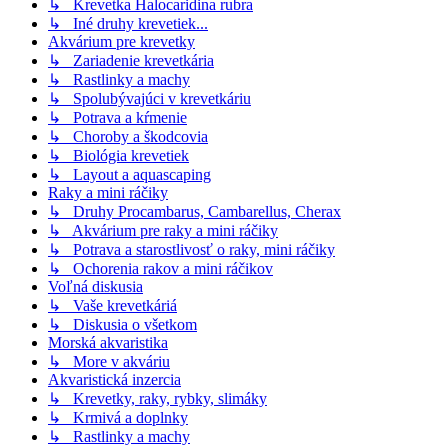
↳ Krevetka Halocaridina rubra
↳ Iné druhy krevetiek...
Akvárium pre krevetky
↳ Zariadenie krevetkária
↳ Rastlinky a machy
↳ Spolubývajúci v krevetkáriu
↳ Potrava a kŕmenie
↳ Choroby a škodcovia
↳ Biológia krevetiek
↳ Layout a aquascaping
Raky a mini ráčiky
↳ Druhy Procambarus, Cambarellus, Cherax
↳ Akvárium pre raky a mini ráčiky
↳ Potrava a starostlivosť o raky, mini ráčiky
↳ Ochorenia rakov a mini ráčikov
Voľná diskusia
↳ Vaše krevetkáriá
↳ Diskusia o všetkom
Morská akvaristika
↳ More v akváriu
Akvaristická inzercia
↳ Krevetky, raky, rybky, slimáky
↳ Krmivá a doplnky
↳ Rastlinky a machy