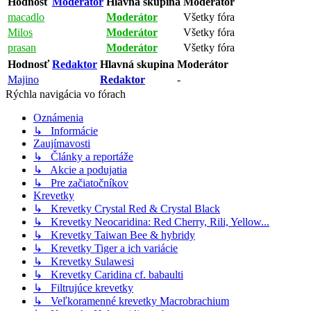
Hodnosť
Moderátor
Hlavná skupina
Moderátor
macadlo
Moderátor
Všetky fóra
Milos
Moderátor
Všetky fóra
prasan
Moderátor
Všetky fóra
Hodnosť
Redaktor
Hlavná skupina
Moderátor
Majino
Redaktor
-
Rýchla navigácia vo fórach
Oznámenia
↳ Informácie
Zaujímavosti
↳ Články a reportáže
↳ Akcie a podujatia
↳ Pre začiatočníkov
Krevetky
↳ Krevetky Crystal Red & Crystal Black
↳ Krevetky Neocaridina: Red Cherry, Rili, Yellow...
↳ Krevetky Taiwan Bee & hybridy
↳ Krevetky Tiger a ich variácie
↳ Krevetky Sulawesi
↳ Krevetky Caridina cf. babaulti
↳ Filtrujúce krevetky
↳ Veľkoramenné krevetky Macrobrachium