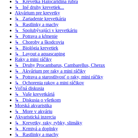
↳ Krevetka Halocaridina rubra
↳ Iné druhy krevetiek...
Akvárium pre krevetky
↳ Zariadenie krevetkária
↳ Rastlinky a machy
↳ Spolubývajúci v krevetkáriu
↳ Potrava a kŕmenie
↳ Choroby a škodcovia
↳ Biológia krevetiek
↳ Layout a aquascaping
Raky a mini ráčiky
↳ Druhy Procambarus, Cambarellus, Cherax
↳ Akvárium pre raky a mini ráčiky
↳ Potrava a starostlivosť o raky, mini ráčiky
↳ Ochorenia rakov a mini ráčikov
Voľná diskusia
↳ Vaše krevetkáriá
↳ Diskusia o všetkom
Morská akvaristika
↳ More v akváriu
Akvaristická inzercia
↳ Krevetky, raky, rybky, slimáky
↳ Krmivá a doplnky
↳ Rastlinky a machy