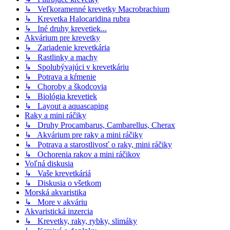
↳ Veľkoramenné krevetky Macrobrachium
↳ Krevetka Halocaridina rubra
↳ Iné druhy krevetiek...
Akvárium pre krevetky
↳ Zariadenie krevetkária
↳ Rastlinky a machy
↳ Spolubývajúci v krevetkáriu
↳ Potrava a kŕmenie
↳ Choroby a škodcovia
↳ Biológia krevetiek
↳ Layout a aquascaping
Raky a mini ráčiky
↳ Druhy Procambarus, Cambarellus, Cherax
↳ Akvárium pre raky a mini ráčiky
↳ Potrava a starostlivosť o raky, mini ráčiky
↳ Ochorenia rakov a mini ráčikov
Voľná diskusia
↳ Vaše krevetkáriá
↳ Diskusia o všetkom
Morská akvaristika
↳ More v akváriu
Akvaristická inzercia
↳ Krevetky, raky, rybky, slimáky