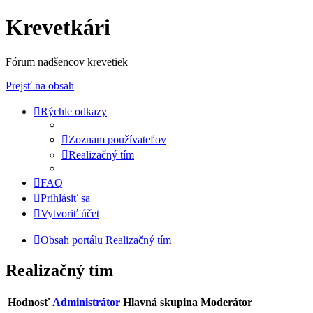
Krevetkári
Fórum nadšencov krevetiek
Prejsť na obsah
Rýchle odkazy
Zoznam používateľov
Realizačný tím
FAQ
Prihlásiť sa
Vytvoriť účet
Obsah portálu
Realizačný tím
Realizačný tím
Hodnosť
Administrátor
Hlavná skupina
Moderátor