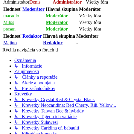
Administrátor
Denis
Administrátor
Všetky fóra
Hodnosť
Moderátor
Hlavná skupina
Moderátor
macadlo
Moderátor
Všetky fóra
Milos
Moderátor
Všetky fóra
prasan
Moderátor
Všetky fóra
Hodnosť
Redaktor
Hlavná skupina
Moderátor
Majino
Redaktor
-
Rýchla navigácia vo fórach
Oznámenia
↳ Informácie
Zaujímavosti
↳ Články a reportáže
↳ Akcie a podujatia
↳ Pre začiatočníkov
Krevetky
↳ Krevetky Crystal Red & Crystal Black
↳ Krevetky Neocaridina: Red Cherry, Rili, Yellow...
↳ Krevetky Taiwan Bee & hybridy
↳ Krevetky Tiger a ich variácie
↳ Krevetky Sulawesi
↳ Krevetky Caridina cf. babaulti
↳ Filtrujúce krevetky