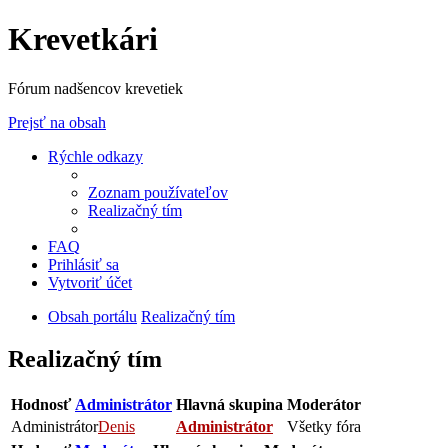
Krevetkári
Fórum nadšencov krevetiek
Prejsť na obsah
Rýchle odkazy
Zoznam používateľov
Realizačný tím
FAQ
Prihlásiť sa
Vytvoriť účet
Obsah portálu
Realizačný tím
Realizačný tím
Hodnosť
Administrátor
Hlavná skupina
Moderátor
Administrátor
Denis
Administrátor
Všetky fóra