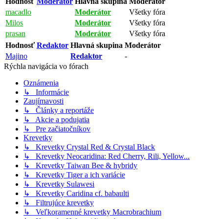
Hodnosť
Moderátor
Hlavná skupina
Moderátor
macadlo
Moderátor
Všetky fóra
Milos
Moderátor
Všetky fóra
prasan
Moderátor
Všetky fóra
Hodnosť
Redaktor
Hlavná skupina
Moderátor
Majino
Redaktor
-
Rýchla navigácia vo fórach
Oznámenia
↳ Informácie
Zaujímavosti
↳ Články a reportáže
↳ Akcie a podujatia
↳ Pre začiatočníkov
Krevetky
↳ Krevetky Crystal Red & Crystal Black
↳ Krevetky Neocaridina: Red Cherry, Rili, Yellow...
↳ Krevetky Taiwan Bee & hybridy
↳ Krevetky Tiger a ich variácie
↳ Krevetky Sulawesi
↳ Krevetky Caridina cf. babaulti
↳ Filtrujúce krevetky
↳ Veľkoramenné krevetky Macrobrachium