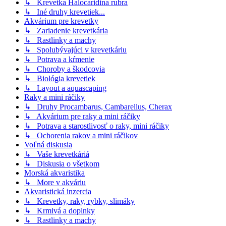
↳ Krevetka Halocaridina rubra
↳ Iné druhy krevetiek...
Akvárium pre krevetky
↳ Zariadenie krevetkária
↳ Rastlinky a machy
↳ Spolubývajúci v krevetkáriu
↳ Potrava a kŕmenie
↳ Choroby a škodcovia
↳ Biológia krevetiek
↳ Layout a aquascaping
Raky a mini ráčiky
↳ Druhy Procambarus, Cambarellus, Cherax
↳ Akvárium pre raky a mini ráčiky
↳ Potrava a starostlivosť o raky, mini ráčiky
↳ Ochorenia rakov a mini ráčikov
Voľná diskusia
↳ Vaše krevetkáriá
↳ Diskusia o všetkom
Morská akvaristika
↳ More v akváriu
Akvaristická inzercia
↳ Krevetky, raky, rybky, slimáky
↳ Krmivá a doplnky
↳ Rastlinky a machy