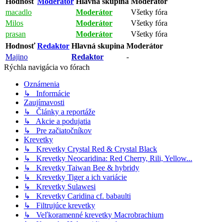
Hodnosť
Moderátor
Hlavná skupina
Moderátor
macadlo
Moderátor
Všetky fóra
Milos
Moderátor
Všetky fóra
prasan
Moderátor
Všetky fóra
Hodnosť
Redaktor
Hlavná skupina
Moderátor
Majino
Redaktor
-
Rýchla navigácia vo fórach
Oznámenia
↳ Informácie
Zaujímavosti
↳ Články a reportáže
↳ Akcie a podujatia
↳ Pre začiatočníkov
Krevetky
↳ Krevetky Crystal Red & Crystal Black
↳ Krevetky Neocaridina: Red Cherry, Rili, Yellow...
↳ Krevetky Taiwan Bee & hybridy
↳ Krevetky Tiger a ich variácie
↳ Krevetky Sulawesi
↳ Krevetky Caridina cf. babaulti
↳ Filtrujúce krevetky
↳ Veľkoramenné krevetky Macrobrachium