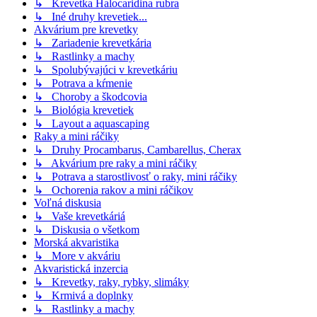
↳ Krevetka Halocaridina rubra
↳ Iné druhy krevetiek...
Akvárium pre krevetky
↳ Zariadenie krevetkária
↳ Rastlinky a machy
↳ Spolubývajúci v krevetkáriu
↳ Potrava a kŕmenie
↳ Choroby a škodcovia
↳ Biológia krevetiek
↳ Layout a aquascaping
Raky a mini ráčiky
↳ Druhy Procambarus, Cambarellus, Cherax
↳ Akvárium pre raky a mini ráčiky
↳ Potrava a starostlivosť o raky, mini ráčiky
↳ Ochorenia rakov a mini ráčikov
Voľná diskusia
↳ Vaše krevetkáriá
↳ Diskusia o všetkom
Morská akvaristika
↳ More v akváriu
Akvaristická inzercia
↳ Krevetky, raky, rybky, slimáky
↳ Krmivá a doplnky
↳ Rastlinky a machy