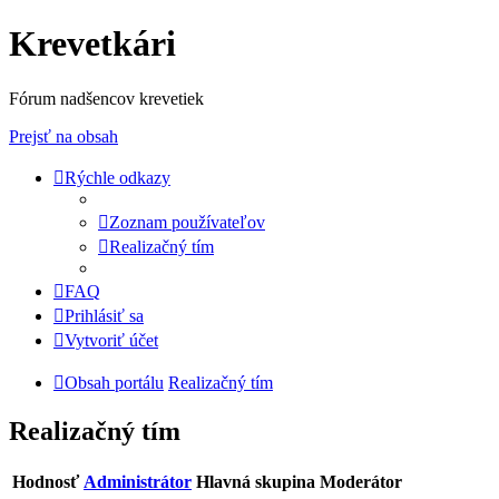
Krevetkári
Fórum nadšencov krevetiek
Prejsť na obsah
Rýchle odkazy
Zoznam používateľov
Realizačný tím
FAQ
Prihlásiť sa
Vytvoriť účet
Obsah portálu
Realizačný tím
Realizačný tím
Hodnosť
Administrátor
Hlavná skupina
Moderátor