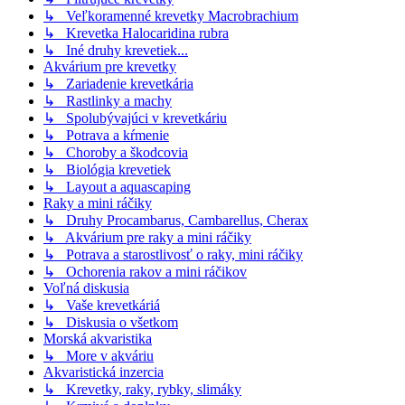
↳ Veľkoramenné krevetky Macrobrachium
↳ Krevetka Halocaridina rubra
↳ Iné druhy krevetiek...
Akvárium pre krevetky
↳ Zariadenie krevetkária
↳ Rastlinky a machy
↳ Spolubývajúci v krevetkáriu
↳ Potrava a kŕmenie
↳ Choroby a škodcovia
↳ Biológia krevetiek
↳ Layout a aquascaping
Raky a mini ráčiky
↳ Druhy Procambarus, Cambarellus, Cherax
↳ Akvárium pre raky a mini ráčiky
↳ Potrava a starostlivosť o raky, mini ráčiky
↳ Ochorenia rakov a mini ráčikov
Voľná diskusia
↳ Vaše krevetkáriá
↳ Diskusia o všetkom
Morská akvaristika
↳ More v akváriu
Akvaristická inzercia
↳ Krevetky, raky, rybky, slimáky