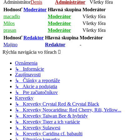
Administrátor
Denis
Administrátor
Všetky fóra
Hodnosť
Moderátor
Hlavná skupina
Moderátor
macadlo
Moderátor
Všetky fóra
Milos
Moderátor
Všetky fóra
prasan
Moderátor
Všetky fóra
Hodnosť
Redaktor
Hlavná skupina
Moderátor
Majino
Redaktor
-
Rýchla navigácia vo fórach
Oznámenia
↳ Informácie
Zaujímavosti
↳ Články a reportáže
↳ Akcie a podujatia
↳ Pre začiatočníkov
Krevetky
↳ Krevetky Crystal Red & Crystal Black
↳ Krevetky Neocaridina: Red Cherry, Rili, Yellow...
↳ Krevetky Taiwan Bee & hybridy
↳ Krevetky Tiger a ich variácie
↳ Krevetky Sulawesi
↳ Krevetky Caridina cf. babaulti
↳ Filtrujúce krevetky