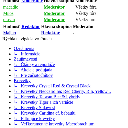
Hodnosť
Moderátor
Hlavná skupina
Moderátor
macadlo
Moderátor
Všetky fóra
Milos
Moderátor
Všetky fóra
prasan
Moderátor
Všetky fóra
Hodnosť
Redaktor
Hlavná skupina
Moderátor
Majino
Redaktor
-
Rýchla navigácia vo fórach
Oznámenia
↳ Informácie
Zaujímavosti
↳ Články a reportáže
↳ Akcie a podujatia
↳ Pre začiatočníkov
Krevetky
↳ Krevetky Crystal Red & Crystal Black
↳ Krevetky Neocaridina: Red Cherry, Rili, Yellow...
↳ Krevetky Taiwan Bee & hybridy
↳ Krevetky Tiger a ich variácie
↳ Krevetky Sulawesi
↳ Krevetky Caridina cf. babaulti
↳ Filtrujúce krevetky
↳ Veľkoramenné krevetky Macrobrachium