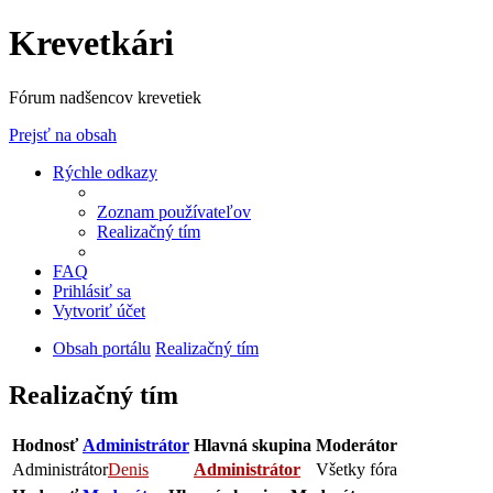
Krevetkári
Fórum nadšencov krevetiek
Prejsť na obsah
Rýchle odkazy
Zoznam používateľov
Realizačný tím
FAQ
Prihlásiť sa
Vytvoriť účet
Obsah portálu
Realizačný tím
Realizačný tím
Hodnosť
Administrátor
Hlavná skupina
Moderátor
Administrátor
Denis
Administrátor
Všetky fóra