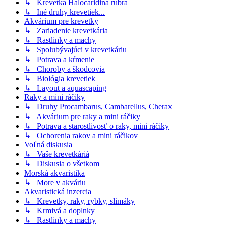
↳ Krevetka Halocaridina rubra
↳ Iné druhy krevetiek...
Akvárium pre krevetky
↳ Zariadenie krevetkária
↳ Rastlinky a machy
↳ Spolubývajúci v krevetkáriu
↳ Potrava a kŕmenie
↳ Choroby a škodcovia
↳ Biológia krevetiek
↳ Layout a aquascaping
Raky a mini ráčiky
↳ Druhy Procambarus, Cambarellus, Cherax
↳ Akvárium pre raky a mini ráčiky
↳ Potrava a starostlivosť o raky, mini ráčiky
↳ Ochorenia rakov a mini ráčikov
Voľná diskusia
↳ Vaše krevetkáriá
↳ Diskusia o všetkom
Morská akvaristika
↳ More v akváriu
Akvaristická inzercia
↳ Krevetky, raky, rybky, slimáky
↳ Krmivá a doplnky
↳ Rastlinky a machy